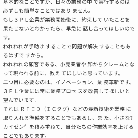
基本的なことですが、日々の業務の中 で実行するのは
必ずしも簡単なことではあり ません。
もし３ＰＬ企業が業務開始後に、約束して いたことを
果たせないとわかったら、早急に 話し合ってほしいので
す。
われわれが手助け することで問題が解決 することもあ
るはずで すから。
われわれの顧客である、小売業者や 卸からクレームとな
って現われる前に、教え てほしいと思っています。
二つ目に必要なのは、イノベーション、業 務革新です。
３ＰＬ企業には常に業務プロセ スを改善してほしいと
望んでいます。
それは ＲＦＩＤ（ＩＣタグ）などの最新技術を業務 に
取り入れる準備をすることでもあるし、ま た、小さな?
カイゼン〞を積み重ねて、自分たちの作業効率を上げる
ことでもあります。