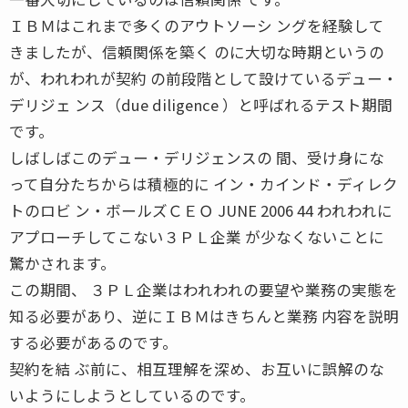
ＩＢＭはこれまで多くのアウトソーシ ングを経験して
きましたが、信頼関係を築く のに大切な時期というの
が、われわれが契約 の前段階として設けているデュー・
デリジェ ンス（due diligence ）と呼ばれるテスト期間
です。
しばしばこのデュー・デリジェンスの 間、受け身にな
って自分たちからは積極的に イン・カインド・ディレク
トのロビ ン・ボールズＣＥＯ JUNE 2006 44 われわれに
アプローチしてこない３ＰＬ企業 が少なくないことに
驚かされます。
この期間、 ３ＰＬ企業はわれわれの要望や業務の実態を
知る必要があり、逆にＩＢＭはきちんと業務 内容を説明
する必要があるのです。
契約を結 ぶ前に、相互理解を深め、お互いに誤解のな
いようにしようとしているのです。