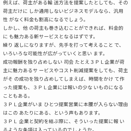
例えば、荷主がある輸 送方法を提案したとしても、その
荷主だけに しか通用しないビジネスモデルなら、汎用
性 がなく料金も割高になるでしょう。
しかし、他 の荷主も巻き込むことができれば、料金的
に も魅力ある新サービスとなるはずです。
繰り 返しになりますが、先手を打って考えること で、
いろいろな可能性が広がっていくと思い ます。
成功報酬を独り占めしない 司会 たとえ３ＰＬ企業が荷
主に魅力あるサ ービスやコスト削減提案をしても、荷主
がそ の成功を独り占めしてしまえば、時間をかけ て作
った提案も、３ＰＬ企業には報いの少な いものになる
こともある。
３ＰＬ企業がいま ひとつ提案営業に本腰が入らない理由
はこの あたりにある、という声もあります。
３ＰＬ 企業と契約を結ぶ際に、そういった提案に報 い
るような条項は入っているのでしょうか。