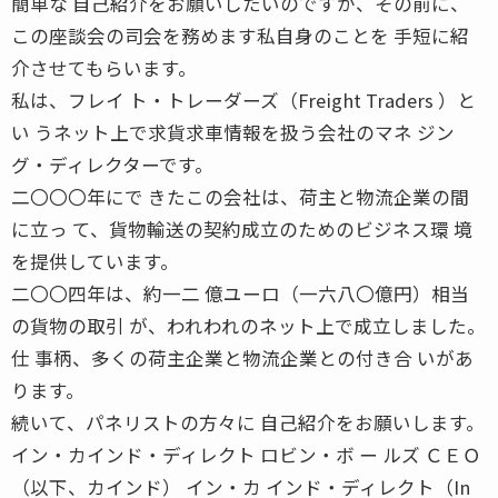
簡単な 自己紹介をお願いしたいのですが、その前に、
この座談会の司会を務めます私自身のことを 手短に紹
介させてもらいます。
私は、フレイ ト・トレーダーズ（Freight Traders ）と
い うネット上で求貨求車情報を扱う会社のマネ ジン
グ・ディレクターです。
二〇〇〇年にで きたこの会社は、荷主と物流企業の間
に立っ て、貨物輸送の契約成立のためのビジネス環 境
を提供しています。
二〇〇四年は、約一二 億ユーロ（一六八〇億円）相当
の貨物の取引 が、われわれのネット上で成立しました。
仕 事柄、多くの荷主企業と物流企業との付き合 いがあ
ります。
続いて、パネリストの方々に 自己紹介をお願いします。
イン・カインド・ディレクト ロビン・ボ ー ルズ ＣＥＯ
（以下、カインド） イン・カ インド・ディレクト（In