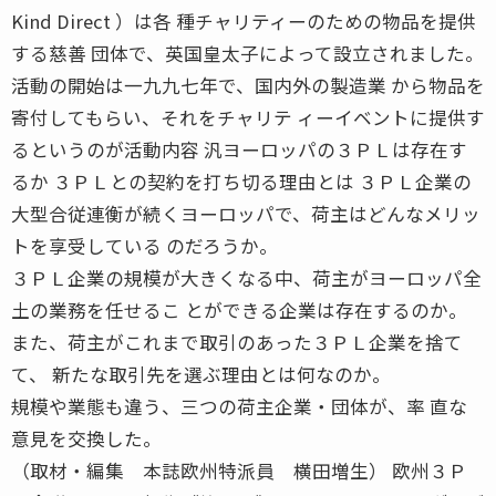
Kind Direct ）は各 種チャリティーのための物品を提供
する慈善 団体で、英国皇太子によって設立されました。
活動の開始は一九九七年で、国内外の製造業 から物品を
寄付してもらい、それをチャリテ ィーイベントに提供す
るというのが活動内容 汎ヨーロッパの３ＰＬは存在す
るか ３ＰＬとの契約を打ち切る理由とは ３ＰＬ企業の
大型合従連衡が続くヨーロッパで、荷主はどんなメリッ
トを享受している のだろうか。
３ＰＬ企業の規模が大きくなる中、荷主がヨーロッパ全
土の業務を任せるこ とができる企業は存在するのか。
また、荷主がこれまで取引のあった３ＰＬ企業を捨て
て、 新たな取引先を選ぶ理由とは何なのか。
規模や業態も違う、三つの荷主企業・団体が、率 直な
意見を交換した。
（取材・編集 本誌欧州特派員 横田増生） 欧州３Ｐ