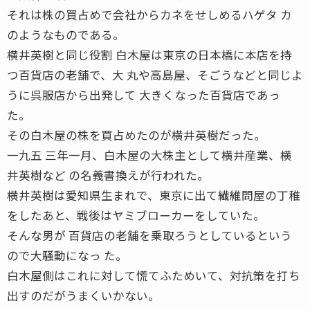
それは株の買占めで会社からカネをせしめるハゲタ カ
のようなものである。
横井英樹と同じ役割 白木屋は東京の日本橋に本店を持
つ百貨店の老舗で、大 丸や高島屋、そごうなどと同じよ
うに呉服店から出発して 大きくなった百貨店であっ
た。
その白木屋の株を買占めたのが横井英樹だった。
一九五 三年一月、白木屋の大株主として横井産業、横
井英樹など の名義書換えが行われた。
横井英樹は愛知県生まれで、東京に出て繊維問屋の丁稚
をしたあと、戦後はヤミブローカーをしていた。
そんな男が 百貨店の老舗を乗取ろうとしているという
ので大騒動になっ た。
白木屋側はこれに対して慌てふためいて、対抗策を打ち
出すのだがうまくいかない。