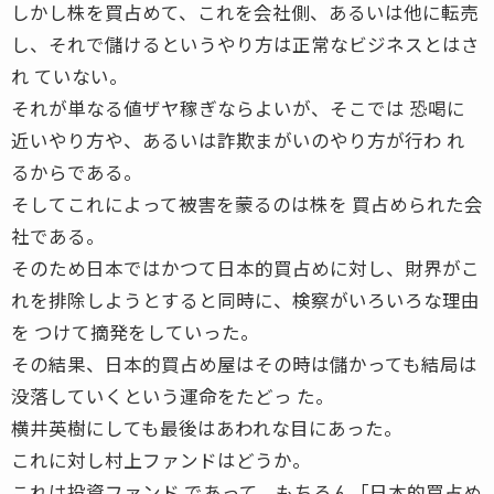
しかし株を買占めて、これを会社側、あるいは他に転売
し、それで儲けるというやり方は正常なビジネスとはさ
れ ていない。
それが単なる値ザヤ稼ぎならよいが、そこでは 恐喝に
近いやり方や、あるいは詐欺まがいのやり方が行わ れ
るからである。
そしてこれによって被害を蒙るのは株を 買占められた会
社である。
そのため日本ではかつて日本的買占めに対し、財界がこ
れを排除しようとすると同時に、検察がいろいろな理由
を つけて摘発をしていった。
その結果、日本的買占め屋はその時は儲かっても結局は
没落していくという運命をたどっ た。
横井英樹にしても最後はあわれな目にあった。
これに対し村上ファンドはどうか。
これは投資ファンド であって、もちろん「日本的買占め