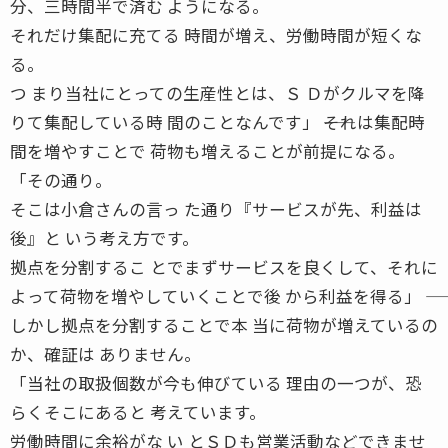
分、三時間半で済む ようになる。
それだけ集配に充てる 時間が増え、労働時間が短くな
る。
つ まり当社にとっての生産性とは、Ｓ Ｄがクルマを降
りて集配している時 間のことなんです」 ――それは集配時
間を増やすことで 荷物も増えることが前提になる。
「その通り。
そこは小倉さんの言っ た通り『サービスが先、利益は
後』と いう考え方です。
拠点を分割するこ とでまずサービスを良くして、それに
よって荷物を増やしていくことで後 から利益を得る」 ――
しかし拠点を分割することで本 当に荷物が増えているの
か、確証は ありません。
「当社の取扱個数が今も伸びている 理由の一つが、恐
らくそこにあると 考えています。
労働時間に余裕がな い とＳＤも営業活動などできませ