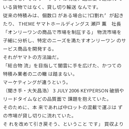
いる貨物ではなく、貸し切り輸送 なんです。
従来の特積みは、個数口 がある場合に?口割れ〞が起き
たり、 THEME ヤマトホールディングス 瀬戸 薫 社長
「オンリーワンの商品で市場を制圧する」 物流市場を
子細に分析し、特定のニーズを満たすオンリーワン のサ
ービス商品を開発する。
それがヤマトの方法論だ。
「総合物 流」を目指して闇雲に手を広げた、かつての
特積み業者の二の轍 は踏まない。
マーケティングが違うという。
（聞き手・大矢昌浩） 3 JULY 2006 KEYPERSON 破損や
リードタイムなどの品質面で 課題を抱えていた。
そのために、本 来であれば中ロットの混載で運ぶは ず
の市場が貸し切りに流れていた。
そ れを改めて引き戻そう、ということ です」 買収より