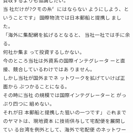
買収するよりも協調したい。
当 社だけが?クモの糸〞にはならない ようにしよう、と
いうことです」 ――国際物流では日本郵船と提携し まし
た。
「海外に集配網を拡げるとなると、 当社一社では手に余
る。
何社か集ま って投資するしかない。
今のところ当社は外資系の国際インテグレータ ーと直
接、競合しているわけではあ りません。
しかし当社が国外までネ ットワークを拡げていけば正
面から ぶつかることになる。
その時に当社 の規模では国際インテグレーターと がっ
ぷり四つに 組めない。
それが日 本郵船と提携した狙いの一つです」 ――これまで
のヤマトは、現地資本 に技術供与して宅配便を展開し
てい る台湾を例外として、海外で宅配便 のネットワー