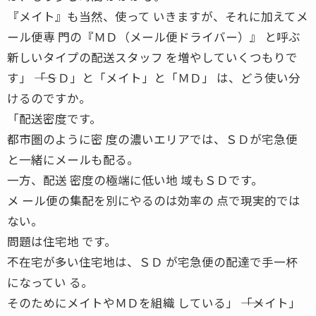
『メイト』も当然、使って いきますが、それに加えてメ
ール便専 門の『ＭＤ（メール便ドライバー）』 と呼ぶ
新しいタイプの配送スタッフ を増やしていくつもりで
す」 ――「ＳＤ」と「メイト」と「ＭＤ」 は、どう使い分
けるのですか。
「配送密度です。
都市圏のように密 度の濃いエリアでは、ＳＤが宅急便
と一緒にメールも配る。
一方、配送 密度の極端に低い地 域もＳＤです。
メ ール便の集配を別にやるのは効率の 点で現実的では
ない。
問題は住宅地 です。
不在宅が多い住宅地は、ＳＤ が宅急便の配達で手一杯
になってい る。
そのためにメイトやＭＤを組織 している」 ――「メイト」