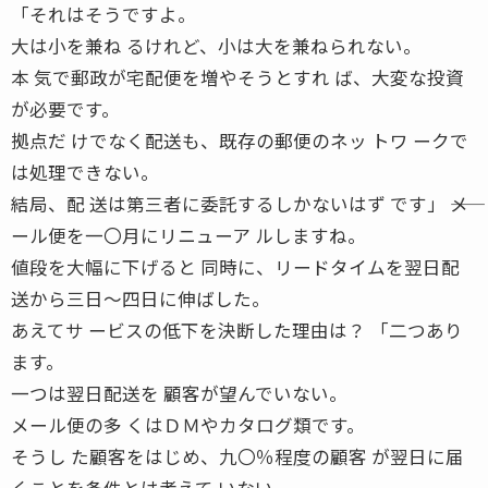
「それはそうですよ。
大は小を兼ね るけれど、小は大を兼ねられない。
本 気で郵政が宅配便を増やそうとすれ ば、大変な投資
が必要です。
拠点だ けでなく配送も、既存の郵便のネッ トワ ークで
は処理できない。
結局、配 送は第三者に委託するしかないはず です」 ――メ
ール便を一〇月にリニューア ルしますね。
値段を大幅に下げると 同時に、リードタイムを翌日配
送から三日〜四日に伸ばした。
あえてサ ービスの低下を決断した理由は？ 「二つあり
ます。
一つは翌日配送を 顧客が望んでいない。
メール便の多 くはＤＭやカタログ類です。
そうし た顧客をはじめ、九〇％程度の顧客 が翌日に届
くことを条件とは考えて いない。