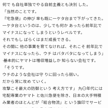
何で も自社単独でやる自前主義とも決別 した。
「当然のことです。
『宅急便』の伸び 率も既に一ケタ台まで下がってきた。
一ケタ台というのは、少しでも何か あったら前年比で
マイナスになって しまうというレベルです。
それでもし ばらくはまだ成長できる。
その間に 他の事業を育てなければ、それこそ 前年比で
マイナスになったら、ウチ はバタバタになってしまう」
―― 基本的にヤマトは増収増益しか 知らない会社です。
「そうです。
ウチのような会社は守 りに回ったら弱い。
だから常に攻め ていく。
攻撃こそ最大の防御という 考え方です」 ――九〇年代には
宅配専業のヤマト と佐川急便を除き、日本の大手特積
み業者のほとんどが「総合物流」と いう旗印でサービ