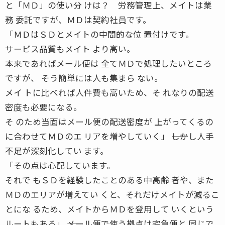
と「ＭＤ」の使い分 けは？ 労務管理上、メイトは業
務 委託ですが、ＭＤは契約社員です。
「ＭＤはＳＤとメイトの中間的な位 置付けです。
サービス品質もメイト より高い。
本来であればメール便は 全てＭＤで処理したいところ
ですが、 そう簡単には人も集まら ない。
メイ トに比べれば人件費も高いため、そ れなりの配送
密度も必要になる。
そ のため当面はメール便の配送密度が 上がってくるの
に合わせてＭＤのエ リアを増やしていく」 ――しかし人手
不足が深刻化してい ます。
「その点は心配しています。
それで もＳＤを経験したことのある中高齢 者や、また
ＭＤのエリアが増えてい くと、それだけメイトが減るこ
とにな るため、メイトからＭＤを登用して いくという
ルートもある」 ――メール便で使う拠点は宅急便と 同じで