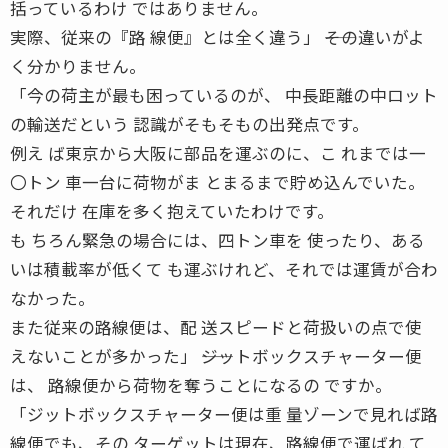
括っているわけ ではありません。
実際、従来の『路 線便』とは全く違う」 ――その違いがよ
く分かりません。
「今の荷主が最も困っているのが、 中長距離の中ロット
の輸送だという 認識がそもそもの出発点です。
例え ば東京から大阪に部品を運ぶのに、こ れまでは一
〇トン 車一台に荷物がま とまるまで貯め込んでいた。
それだけ 在庫を多く抱えていたわけです。
も ちろん緊急の場合には、四トン車を 使ったり、ある
いは積載率が低くて も運ぶけれど、それでは運賃が合わ
なかった。
また従来の路線便は、配 送スピードと荷扱いの点で使
えないことが多かった」 ――ジットボックスチャーター便
は、 路線便から荷物を奪うことになるの ですか。
「ジットボックスチャーター便は重 量ゾーンで見れば路
線便でも、その ターゲットは現在、路線便で運ばれ て