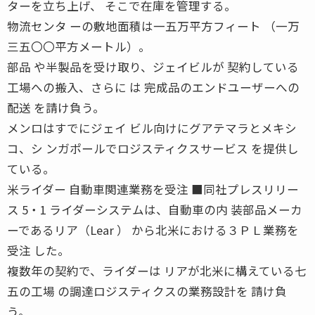
ターを立ち上げ、 そこで在庫を管理する。
物流センタ ーの敷地面積は一五万平方フィート （一万
三五〇〇平方メートル）。
部品 や半製品を受け取り、ジェイビルが 契約している
工場への搬入、さらに は 完成品のエンドユーザーへの
配送 を請け負う。
メンロはすでにジェイ ビル向けにグアテマラとメキシ
コ、シ ンガポールでロジスティクスサービス を提供し
ている。
米ライダー 自動車関連業務を受注 ■同社プレスリリー
ス 5・1 ライダーシステムは、自動車の内 装部品メーカ
ーであるリア（Lear ） から北米における３ＰＬ業務を
受注 した。
複数年の契約で、ライダーは リアが北米に構えている七
五の工場 の調達ロジスティクスの業務設計を 請け負
う。