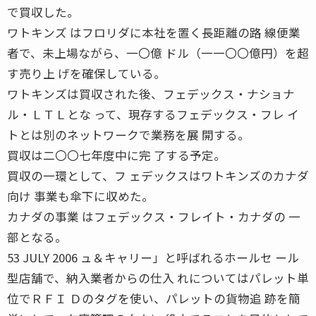
で買収した。
ワトキンズ はフロリダに本社を置く長距離の路 線便業
者で、未上場ながら、一〇億 ドル（一一〇〇億円）を超
す売り上 げを確保している。
ワトキンズは買収された後、フェデックス・ナショナ
ル・ＬＴＬとな って、現存するフェデックス・フレ イ
トとは別のネットワークで業務を展 開する。
買収は二〇〇七年度中に完 了する予定。
買収の一環として、フ ェデックスはワトキンズのカナダ
向け 事業も傘下に収めた。
カナダの事業 はフェデックス・フレイト・カナダの 一
部となる。
53 JULY 2006 ュ＆キャリー」と呼ばれるホールセ ール
型店舗で、納入業者からの仕入 れについてはパレット単
位でＲＦＩ Ｄのタグを使い、パレットの貨物追 跡を簡