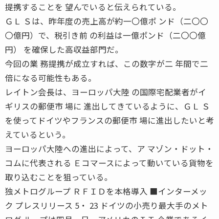
提携することを 望んでいると伝えられている。
ＧＬ Ｓは、昨年度の売上高が約一〇億ポ ンド（二〇〇
〇億円）で、税引き前 の利益は一億ポンド（二〇〇億
円） を確保した高収益部門だ。
今回の業 務提携が成立すれば、この数字が二 年間で二
倍になる可能性もある。
レイトン会長は、ヨーロッパ大陸 の国際宅配業者がイ
ギリスの郵便市 場に 進出してきているように、ＧＬ Ｓ
を使ってドイツやフランスの郵便市 場に進出したいと考
えているという。
ヨーロッパ大陸への進出によって、ア マゾン・ドット・
コムに代表される Ｅコマースによって動いている貨物を
取り込むことを狙っている。
独メトログループ ＲＦＩＤを本格導入 ■インターメッ
ク プレスリリース 5・ 23 ドイツの小売り最大手のメト