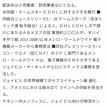
配送先は小売業者、卸売業者などとなる。
米労組・チームスターズ ＤＨＬに対するデモを敢行 ■
同組合ニュースリリース5・ 20 チームスターズ（全米ト
ラック運 転手組合）によると、ＤＨＬとＤＨ Ｌの下請
けにあたるＡＢＸエアの従 業員約三〇〇人が、オハイ
オ州で組 JULY 2006 52 米メンロ・ワールドワイド 電子
機器メーカーから業務受注 ■同社プレスリリース 5・1
コン・ウエイ（旧ＣＮＦ）の３Ｐ Ｌ部門であるメン
ロ・ワールドワイ ドは、電子機器のＥＭＳ大手である
ジェイビル・サーキットからロジステ ィクス業務を受
注した。
ジェイビル の世界規模でのサプライチェーン最 適化
と、アメリカにおける組み立て ラインへの供給を担当す
る。
テネシー州メンフィスに、ジェイ ビル向けの物流セン