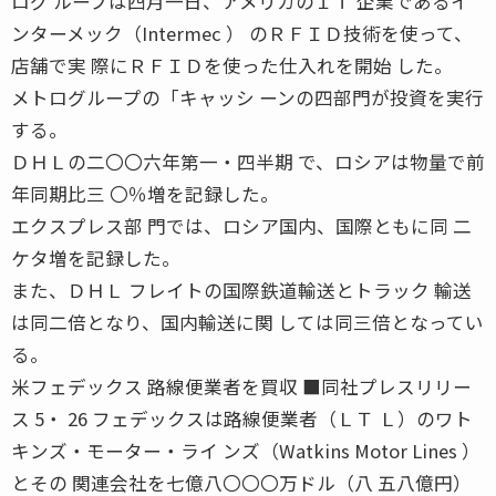
ログ ループは四月一日、アメリカのＩＴ 企業であるイ
ンターメック（Intermec ） のＲＦＩＤ技術を使って、
店舗で実 際にＲＦＩＤを使った仕入れを開始 した。
メトログループの「キャッシ ーンの四部門が投資を実行
する。
ＤＨＬの二〇〇六年第一・四半期 で、ロシアは物量で前
年同期比三 〇％増を記録した。
エクスプレス部 門では、ロシア国内、国際ともに同 二
ケタ増を記録した。
また、ＤＨＬ フレイトの国際鉄道輸送とトラック 輸送
は同二倍となり、国内輸送に関 しては同三倍となってい
る。
米フェデックス 路線便業者を買収 ■同社プレスリリー
ス 5・ 26 フェデックスは路線便業者（ＬＴ Ｌ）のワト
キンズ・モーター・ライ ンズ（Watkins Motor Lines ）
とその 関連会社を七億八〇〇〇万ドル（八 五八億円）