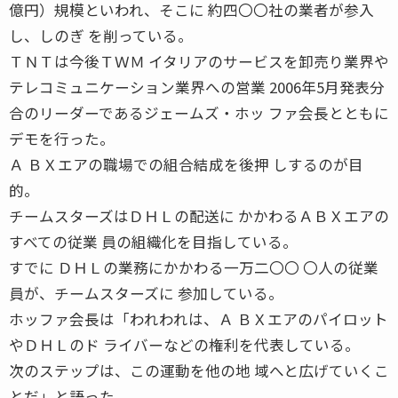
億円）規模といわれ、そこに 約四〇〇社の業者が参入
し、しのぎ を削っている。
ＴＮＴは今後ＴＷＭ イタリアのサービスを卸売り業界や
テレコミュニケーション業界への営業 2006年5月発表分
合のリーダーであるジェームズ・ホッ ファ会長とともに
デモを行った。
Ａ ＢＸエアの職場での組合結成を後押 しするのが目
的。
チームスターズはＤＨＬの配送に かかわるＡＢＸエアの
すべての従業 員の組織化を目指している。
すでに ＤＨＬの業務にかかわる一万二〇〇 〇人の従業
員が、チームスターズに 参加している。
ホッファ会長は「われわれは、Ａ ＢＸエアのパイロット
やＤＨＬのド ライバーなどの権利を代表している。
次のステップは、この運動を他の地 域へと広げていくこ
とだ」と語った。