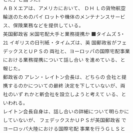
ＡＢＸエアは、アメリカにおいて、 ＤＨ Ｌの貨物航空
輸送のためのパイ ロットや機体のメンテナンスサービ
ス、保険業務などを提供している。
英国郵政省 米国宅配大手と業務提携か ■タイムズ 5・
21 イギリスの日刊紙・タイムズは、英 国郵政省がフェ
デックスとＵＰＳの 両社と、ヨーロッパの国際宅配事業
における業務提携について話し合い を進めている、と
報じた。
郵政省の アレン・レイトン会長は、どちらの 会社と提
携するのかについての最終 決定を下していないが、両
社のいず れかと新会社を設立しようと考えて いる、と
いわれる。
レイトン会長自身は、話し合いの詳細について明らかに
していないが、 フェデックスかＵＰＳが英国郵政省 で
ヨーロッパ大陸における国際宅配 事業を行うＧＬＳと