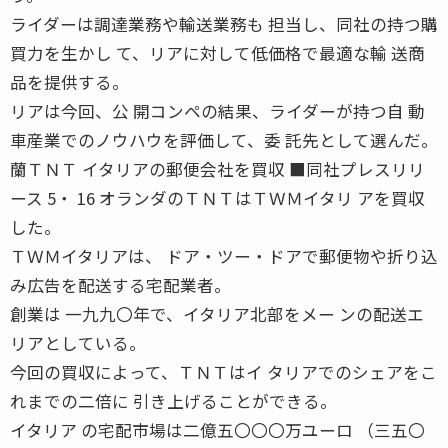
ライダーは調達業務や輸送業務も 担当し、同社の持つ購
買力を生かし て、リアに対して低価格で最適な輸 送商
品を提供する。
リアは今回、公 開コンペの結果、ライダーが持つ自 動
車産業でのノウハウを評価して、委 託先として選んだ。
蘭ＴＮＴ イタリアの郵便会社を買収 ■同社プレスリリ
ース 5・ 16 オランダのＴＮＴはＴＷＭイタリ アを買収
した。
ＴＷＭイタリアは、 ドア・ツー・ドアで郵便物や折り込
み広告を配送する宅配業者。
創業は 一九九〇年で、イタリア北部をメー ンの配送エ
リアとしている。
今回の買収によって、ＴＮＴはイ タリアでのシェアをこ
れまでの二倍に 引き上げることができる。
イタリア の宅配市場は二億五〇〇〇万ユーロ （三五〇