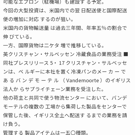
可能なエプロン（駐機場）も建設す る予定。
今回の大型投資は、米国内での翌 日配送便と国際配送
便の増加に対応 するのが狙い。
米国内の貨物輸送量 は過去三年間、年率五％の割合で
伸 びている。
一方、国際貨物は二ケタ 増で推移している。
英クリスチャン・サルベッセン 冷蔵食品の業務受注 ■
同社プレスリリース 5・ 17 クリスチャン・サルベッセ
ンは、ベ ルギーに本社を置く冷凍パンのメー カ ー で
あ る バ ン デ モ ー テ ル （ Vandemoorte ）のイギリス
法人か らサプライチェーン業務を受注した。
他の荷主と共同で使う物流センター において、バンデ
モーテルの複数の 工場から集荷した製品をセンターで
保管した後、イギリス全土へ配送す るまでの業務を請
け負う。
管理する 製品アイテムは一五〇種類。