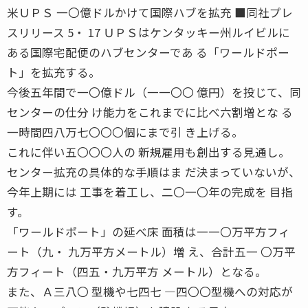
米ＵＰＳ 一〇億ドルかけて国際ハブを拡充 ■同社プレ
スリリース 5・ 17 ＵＰＳはケンタッキー州ルイビルに
ある国際宅配便のハブセンターであ る「ワールドポー
ト」を拡充する。
今後五年間で一〇億ドル（一一〇〇 億円）を投じて、同
センターの仕分 け能力をこれまでに比べ六割増とな る
一時間四八万七〇〇〇個にまで引 き上げる。
これに伴い五〇〇〇人の 新規雇用も創出する見通し。
センター拡充の具体的な手順はま だ決まっていないが、
今年上期には 工事を着工し、二〇一〇年の完成を 目指
す。
「ワールドポート」の延べ床 面積は一一〇万平方フィ
ート（九・ 九万平方メートル）増 え、合計五一 〇万平
方フィート（四五・九万平方 メートル）となる。
また、Ａ三八〇 型機や七四七 ―四〇〇型機への対応が