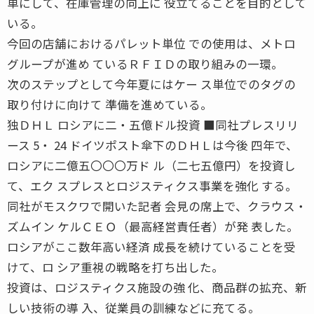
単にして、在庫管理の向上に 役立てることを目的として
いる。
今回の店舗におけるパレット単位 での使用は、メトロ
グループが進め ているＲＦＩＤの取り組みの一環。
次のステップとして今年夏にはケー ス単位でのタグの
取り付けに向けて 準備を進めている。
独ＤＨＬ ロシアに二・五億ドル投資 ■同社プレスリリ
ース 5・ 24 ドイツポスト傘下のＤＨＬは今後 四年で、
ロシアに二億五〇〇〇万ド ル（二七五億円）を投資し
て、エク スプレスとロジスティクス事業を強化 する。
同社がモスクワで開いた記者 会見の席上で、クラウス・
ズムイン ケルＣＥＯ（最高経営責任者）が発 表した。
ロシアがここ数年高い経済 成長を続けていることを受
けて、ロ シア重視の戦略を打ち出した。
投資は、ロジスティクス施設の強 化、商品群の拡充、新
しい技術の導 入、従業員の訓練などに充てる。