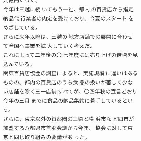
今年は三越に続 いてもう一社、都内 の百貨店から指定
納品代 行業者の内定を受けており、今夏のスタート を
めざしている。
さらに来年以降は、三越の 地方店舗での展開に合わせ
て全国へ事業を拡 大していく考えだ。
これによって二年後の〇 七年度には売り上げの倍増を見
込んでいる。
関東百貨店協会の調査によると、実施規模 に違いはある
ものの、都内の百貨店のうち食 品の扱いが著しく少な
い店舗を除く三一店舗 すべてが、〇四年秋の宣言どおり
今年の三月 までに食品の納品集約に着手しているとい
う。
さらに、東京以外の首都圏の三県と横 浜市な ど四市が
加盟する八都県市首脳会議から今年、 協会に対して東
京と同じ取り組みの要請があ った。