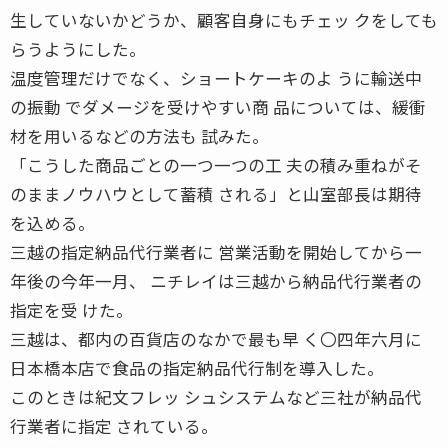
生していないかどうか、顧客自身にもチェッ クをしても
らうようにした。
温度管理だけでなく、ショートケーキのよ うに輸送中
の振動 でダメージを受けやすい商 品については、緩衝
材を用いるなどの方法も 試みた。
「こうした商品ごとの一つ一つの工 夫の積み重ねがそ
のままノウハウとして蓄積 される」と山室部長は期待
を込める。
三越の指定納品代行業者に 営業活動を開始してから一
年後の今年一月、 ニチレイは三越から納品代行業者の
指定を受 けた。
三越は、都内の百貨店のなかで最も早 く〇四年六月に
日本橋本店で食品の指定納品代行制を導入した。
このときは紀文フレッ シュシステムなど三社が納品代
行業者に指定 されている。