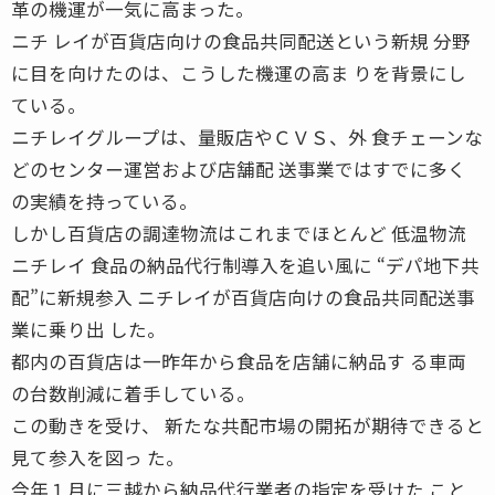
革の機運が一気に高まった。
ニチ レイが百貨店向けの食品共同配送という新規 分野
に目を向けたのは、こうした機運の高ま りを背景にし
ている。
ニチレイグループは、量販店やＣＶＳ、外 食チェーンな
どのセンター運営および店舗配 送事業ではすでに多く
の実績を持っている。
しかし百貨店の調達物流はこれまでほとんど 低温物流
ニチレイ 食品の納品代行制導入を追い風に “デパ地下共
配”に新規参入 ニチレイが百貨店向けの食品共同配送事
業に乗り出 した。
都内の百貨店は一昨年から食品を店舗に納品す る車両
の台数削減に着手している。
この動きを受け、 新たな共配市場の開拓が期待できると
見て参入を図っ た。
今年１月に三越から納品代行業者の指定を受けた こと