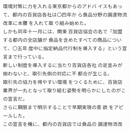
環境対策に力を入れる東京都からのアドバ イスもあっ
て、都内の百貨店各社は〇四年か ら食品分野の調達物流
改革に本腰 を入れて取 り組み始めた。
しかも同年十一月には、関東 百貨店協会の名で「加盟
する都内の全店舗が 食品を含めたすべての商品につい
て、〇五年 度中に指定納品代行制を導入する」という宣
言まで行っている。
新しい制度を導入するに当たり百貨店各社 の足並みが
揃わないと、取引先側の対応に不 都合が生じる。
取引先の協力を得やすい環境 をつくるために、百貨店
業界が一丸となって取り組む姿勢を明らかにしたのがこ
の宣言だ。
さらに期限まで明示することで早期実現の意 欲 をアピ
ールした。
この宣言を機に、都内の百貨店では食品の 調達物流改