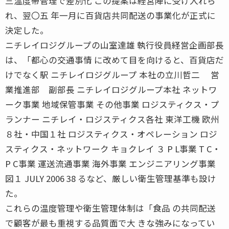
三温度帯管理で差別化 この提案は経営陣に受け入れら
れ、翌〇五 年一月に百貨店共同配送の事業化が正式に
決定した。
ニチレイロジグループの山室達雄 執行役員経営企画部長
は、「都心の交通事情 に改めて目を向けると、百貨店だ
けでなく駅 ニチレイロジグループ 本社の立川哲二 営
業推進部 副部長 ニチレイロジグループ本社 ネットワ
ーク事業 地域保管事業 その他事業 ロジスティクス・プ
ランナー ニチレイ・ロジスティクス各社 東洋工機 欧州
８社・中国１社 ロジスティクス・オペレーション ロジ
スティクス・ネットワーク キョクレイ ３ P L事業 T C・
P C事業 運送流通事業 海外事業 エンジニアリング事業
図１ JULY 2006 38 るなど、厳しい衛生管理基準も設け
た。
これらの温度管理や衛生管理体制は「食品 の共同配送
で顧客が最も重視する品質面で大 きな強みになってい