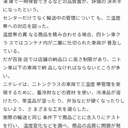
凍 庫で一時保管できるなどの品質面が、評価の 決め手
になったという。
センターだけでなく輸送中の管理について も、三温度
帯への対応を図った。
温度帯の異 なる商品を積み合わせる場合、四トン車ク
ラ スではコンテナ内が二層に仕切られた車両が 普及し
ている。
だが百貨 店では店舗の納品口 に高さ制限があり、二ト
ン車以下の車両で納 品しなければならないところが多
い。
ニチレイは、二トンクラスの車両で三温度 帯管理を実
現するために、蓄冷財などの資材 を使い、冷凍品が溶
けたり、常温品が湿った り、弁当などが硬くなったりし
ないよう、さ まざまな工夫を凝らした。
実際の輸送と同じ 条件下で商品ごとに念入りにテスト
を行い、 温度変化などを調べ、商品の品質に問題が発