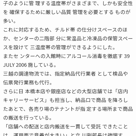
子のように管 理する温度帯がさまざまで、しかも安全性
を 確保するために厳しい品質 管理を必要とする ものが
多い。
これに対応するため、チルド帯 の仕分けスペースのほ
か、センターの二階部 分に常温品と冷凍品の保管スペー
スを設けて 三温度帯の管理ができるようにした。
またセ ンターへの入館時にアルコール消毒を徹底す 39
JULY 2006 施している。
三越の調達物流では、指定納品代行業者 として検品や
伝票発行業務も代行。
さらに日 本橋本店や銀座店などの大型店舗では「店内
キャリーサービス」も担当し、納品口で商品 を降ろし
たあとで、各売り場のテナントが指 定する場所まで商品
の搬送を行っている。
「店舗への配送と店内搬送を一貫して受託 できたこと
は、運用面で意義が大きい」と立 川副部長は強調す