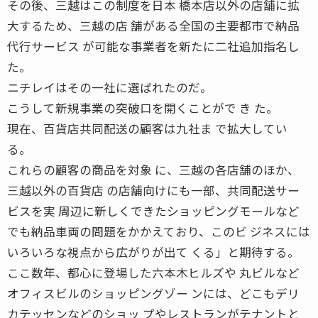
その後、三越はこの制度を日本 橋本店以外の店舗に拡
大するため、三越の店 舗がある全国の主要都市で納品
代行サービス が可能な事業者を新たに二社追加指名し
た。
ニチレイはその一社に選ばれたのだ。
こうして新規事業の突破口を開くことがで き た。
現在、百貨店共同配送の顧客は九社ま で拡大してい
る。
これらの顧客の商品を対象 に、三越の各店舗のほか、
三越以外の百貨店 の店舗向けにも一部、共同配送サー
ビスを実 周辺に新しくできたショッピングモールなど
でも納品車両の問題をかかえており、このビ ジネスには
いろいろな視点から広がりが出て くる」と期待する。
ここ数年、都心に登場した六本木ヒルズや 丸ビルなど
オフィスビルのショッピングゾー ンには、どこもデリ
カテッセンなどのショッ プやレストランがテナントと