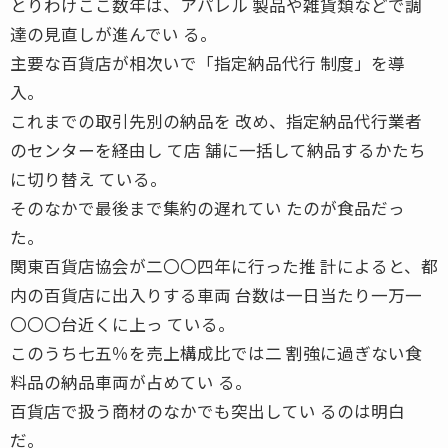
とりわけここ数年は、アパレル 製品や雑貨類などで調
達の見直しが進んでい る。
主要な百貨店が相次いで「指定納品代行 制度」を導
入。
これまでの取引先別の納品を 改め、指定納品代行業者
のセンターを経由し て店 舗に一括して納品するかたち
に切り替え ている。
そのなかで最後まで集約の遅れてい たのが食品だっ
た。
関東百貨店協会が二〇〇四年に行った推 計によると、都
内の百貨店に出入りする車両 台数は一日当たり一万一
〇〇〇台近くに上っ ている。
このうち七五％を売上構成比では二 割強に過ぎない食
料品の納品車両が占めてい る。
百貨店で扱う商材のなかでも突出してい るのは明白
だ。