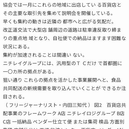
協会では一月にこれらの地域に出店してい る百貨店と
その主要な取引先を集めて説明会を開催している。
早くも集約の動きは近隣の 都市へと広がる気配だ。
改正道交法で大型店 舗周辺の道路は駐車違反取り締ま
りの重点地 域となり、自社便での納品はますます困難な
状況にある。
集約が加速されることは間違い ない。
ニチレイグループには、汎用型のＴ Ｃだけ で首都圏に
一〇カ所の拠点がある。
狙い通り これらの拠点を活かした事業展開へと、食品
共同配送の新規需要を取り込んでいくことが できるか注
目される。
（ フリージャーナリスト・内田三知代 ） 図2 百貨店共
配事業のフレームワーク A店 ニチレイロジグループ B店
C店 一括納品 ベンダー仕立て便 または集荷 検品 方面別