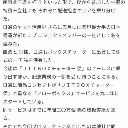
南東北三県を担当 といった形で、後から参加した中堅の
特積み会社にも それぞれ配送担当エリアを振り分け
た。
日通のヤマト活用術 さらに五月には業界最大手の日本
通運が新たにプ ロジェクトメンバーの一社として名を
連ねた。
西濃と 同様、日通もボックスチャーターに出資して株
式の一 五％を保有した。
今後は「ＪＩＴＢＯＸチャーター 便」のセールスに乗
り出すほか、配達業務の一部を受 け持つことになる。
日通は商品コンセプトが「ＪＩＴＢＯＸチャーター
便」と重なる「アローボックス」サービスを九二年に
スタートしている。
同サービスはすでに年間二〇万個 強の取扱実績があ
る。
それでも今回プロジェクトに参 加したのは他社と同