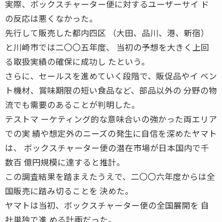
実際、ボックスチャーター便に対するユーザーサイ ド
の反応は悪くなかった。
先行して販売した都内四区 （大田、品川、港、新宿）
と川崎市では二〇〇五年度、 当初の予想を大きく上回
る取扱実績の確保に成功し たという。
さらに、セールスを進めていく段階で、販促品やイ ベン
ト機材、賞味期限の短い食品など、部品以外の 分野の物
流でも需要のあることが判明した。
テストマ ーケティング的な意味合いの強かった両エリア
での実 績や想定外のニーズの発生に自信を深めたヤマト
は、 ボックスチャーター便の潜在市場が日本国内で千
数百 億円規模に達すると推計。
この調査結果を踏まえたうえで、二〇〇六年度からは全
国販売に踏み切ることを 決めた。
ヤマトは当初、ボックスチャーター便の全国展開を 自
社単独で進 める計画だった。