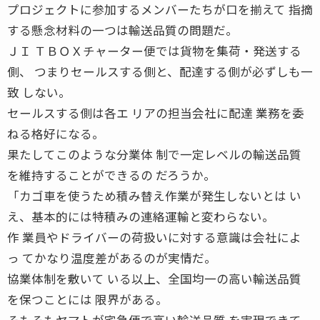
プロジェクトに参加するメンバーたちが口を揃えて 指摘
する懸念材料の一つは輸送品質の問題だ。
ＪＩ ＴＢＯＸチャーター便では貨物を集荷・発送する
側、 つまりセールスする側と、配達する側が必ずしも一
致 しない。
セールスする側は各エ リアの担当会社に配達 業務を委
ねる格好になる。
果たしてこのような分業体 制で一定レベルの輸送品質
を維持することができるの だろうか。
「カゴ車を使うため積み替え作業が発生しないとは い
え、基本的には特積みの連絡運輸と変わらない。
作 業員やドライバーの荷扱いに対する意識は会社によ
っ てかなり温度差があるのが実情だ。
協業体制を敷いて いる以上、全国均一の高い輸送品質
を保つことには 限界がある。
そもそもヤマトが宅急便で高い輸送品質 を実現できて