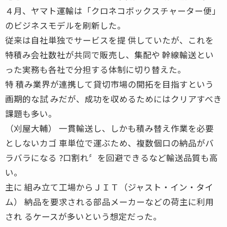
４月、ヤマト運輸は「クロネコボックスチャーター便」
のビジネスモデルを刷新した。
従来は自社単独でサービスを提 供していたが、これを
特積み会社数社が共同で販売し、集配や 幹線輸送とい
った実務も各社で分担する体制に切り替えた。
特 積み業界が連携して貸切市場の開拓を目指すという
画期的な試 みだが、成功を収めるためにはクリアすべき
課題も多い。
（刈屋大輔） 一貫輸送し、しかも積み替え作業を必要
としないカゴ 車単位で運ぶため、複数個口の納品がバ
ラバラになる ?口割れ〞を回避できるなど輸送品質も高
い。
主に 組み立て工場からＪＩＴ（ジャスト・イン・タイ
ム） 納品を要求される部品メーカーなどの荷主に利用
され るケースが多いという想定だった。