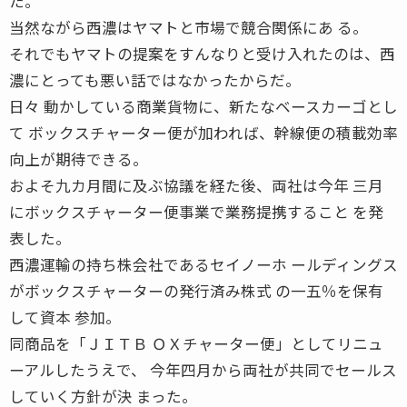
た。
当然ながら西濃はヤマトと市場で競合関係にあ る。
それでもヤマトの提案をすんなりと受け入れたのは、西
濃にとっても悪い話ではなかったからだ。
日々 動かしている商業貨物に、新たなベースカーゴとし
て ボックスチャーター便が加われば、幹線便の積載効率
向上が期待できる。
およそ九カ月間に及ぶ協議を経た後、両社は今年 三月
にボックスチャーター便事業で業務提携すること を発
表した。
西濃運輸の持ち株会社であるセイノーホ ールディングス
がボックスチャーターの発行済み株式 の一五％を保有
して資本 参加。
同商品を「ＪＩＴＢ ＯＸチャーター便」としてリニュ
ーアルしたうえで、 今年四月から両社が共同でセールス
していく方針が決 まった。