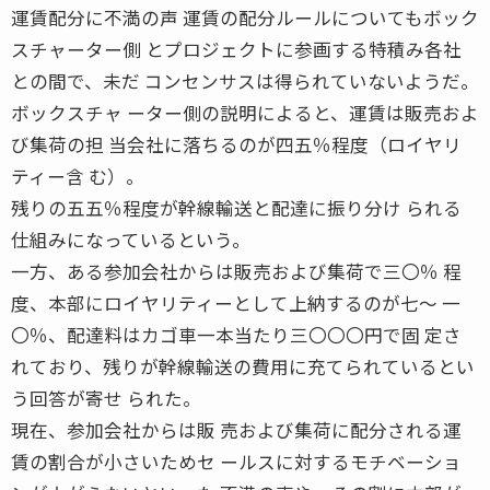
運賃配分に不満の声 運賃の配分ルールについてもボック
スチャーター側 とプロジェクトに参画する特積み各社
との間で、未だ コンセンサスは得られていないようだ。
ボックスチャ ーター側の説明によると、運賃は販売およ
び集荷の担 当会社に落ちるのが四五％程度（ロイヤリ
ティー含 む）。
残りの五五％程度が幹線輸送と配達に振り分け られる
仕組みになっているという。
一方、ある参加会社からは販売および集荷で三〇％ 程
度、本部にロイヤリティーとして上納するのが七〜 一
〇％、配達料はカゴ車一本当たり三〇〇〇円で固 定さ
れており、残りが幹線輸送の費用に充てられているとい
う回答が寄せ られた。
現在、参加会社からは販 売および集荷に配分される運
賃の割合が小さいためセ ールスに対するモチベーショ