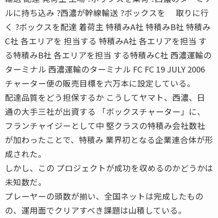
ルに持ち込み ?西濃が幹線輸送 ?ボックスを 取りに行
く ?ボックスを配達 着荷主 特積みA社 特積みB社 特積み
C社 各エリアを 担当する 特積みA社 各エリアを担当 す
る特積みB社 各エリアを担当 する特積みC社 西濃運輸の
ターミナル 西濃運輸のターミナル FC FC 19 JULY 2006
チャーター便の販売目標を六万本に設定している。
配達品質をどう担保するか こうしてヤマト、西濃、日
通の大手三社が出資する 「ボックスチャーター」に、
フランチャイジーとして中 堅クラスの特積み会社数社
が加わったことで、特積み 業界初となる企業連合体が形
成された。
しかし、この プロジェクトが成功を収めるのかどうかは
未知数だ。
プレーヤーの頭数が揃い、全国ネットは完成したもの
の、運用面でクリアすべき課題は山積している。