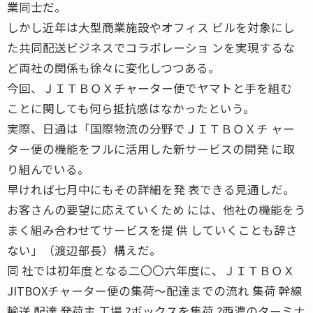
業同士だ。
しかし近年は大型商業施設やオフィス ビルを対象にし
た共同配送ビジネスでコラボレーショ ンを実現するな
ど両社の関係も徐々に変化しつつある。
今回、ＪＩＴＢＯＸチャーター便でヤマトと手を組む
ことに関しても何ら抵抗感はなかったという。
実際、日通は「国際物流の分野でＪＩＴＢＯＸチ ャー
ター便の機能をフルに活用した新サービスの開発 に取
り組んでいる。
早ければ七月中にもその詳細を発 表できる見通しだ。
お客さんの要望に応えていくため には、他社の機能をう
まく組み合わせてサービスを提 供 していくことも辞さ
ない」（渡辺部長）構えだ。
同 社では初年度となる二〇〇六年度に、ＪＩＴＢＯＸ
JITBOXチャーター便の集荷〜配達までの流れ 集荷 幹線
輸送 配達 発荷主 工場 ?ボックスを集荷 ?西濃のターミナ