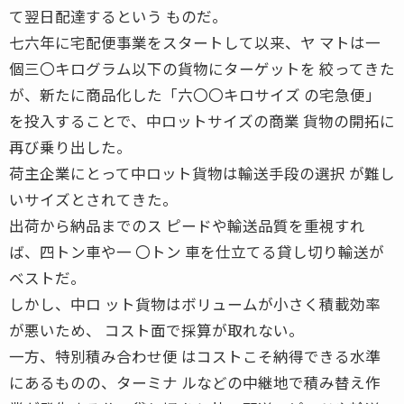
て翌日配達するという ものだ。
七六年に宅配便事業をスタートして以来、ヤ マトは一
個三〇キログラム以下の貨物にターゲットを 絞ってきた
が、新たに商品化した「六〇〇キロサイズ の宅急便」
を投入することで、中ロットサイズの商業 貨物の開拓に
再び乗り出した。
荷主企業にとって中ロット貨物は輸送手段の選択 が難し
いサイズとされてきた。
出荷から納品までのス ピードや輸送品質を重視すれ
ば、四トン車や一 〇トン 車を仕立てる貸し切り輸送が
ベストだ。
しかし、中ロ ット貨物はボリュームが小さく積載効率
が悪いため、 コスト面で採算が取れない。
一方、特別積み合わせ便 はコストこそ納得できる水準
にあるものの、ターミナ ルなどの中継地で積み替え作