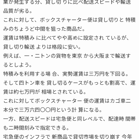
業が発生する分、貸し切 りに比べ配送スピードや輸送
品質が劣る。
これに対して、ボックスチャーター便は貸し切りと 特積
みのちょうど中間を狙った商品だ。
運賃は特積み に比べてやや高めに設定され ているが、
貸し切り輸送 よりは格段に安い。
例えば、一・二トンの貨物を東京 から大阪まで輸送す
るとしよう。
特積みを利用する場 合、実勢運賃は三万円を下回る。
そして四トン車を 貸し切るケースがもっとも割高で、運
賃は約七万円が 相場とされている。
これに対してボックスチャーター 便の運賃はカゴ車二
本分で三万六四〇〇円という計 算になる。
一方、配送スピードは宅急便と同レベルで、配達時 間帯
も二時間刻みで指定できる。
宅急便のインフラで 新商品で貸切市場を切り崩す 今年