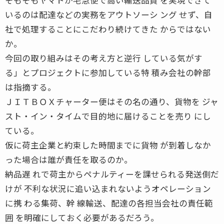
いるのは配達などの実務をアウトソーシ ング せず、自
社で処理することにこだわり続けてきた からではない
か。
今回の取り組みはその考え方と逆行 している気がす
る」とプロジェクトに参加している特 積み会社の幹部
は指摘する。
ＪＩＴＢＯＸチャーター便はその名の通り、貨物を ジャ
スト・イン・タイムで目的地に届けることを売り にし
ている。
仮に荷主企業と約束した時間までに貨物 が到着しなか
った場合は誰が責任を取るのか。
納品遅 れで荷主からペナルティーを課せられる発送側だ
けが 不利な状況に追い込まれないようオペレーション
に携 わる集荷、幹 線輸送、配達の各担当会社の責任範
囲 を明確にしておく必要があるだろう。