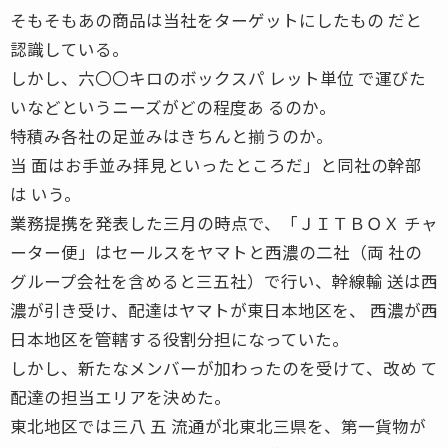
そもそもあの商品は当社をターゲットにしたもの だと
認識している。
しかし、六〇〇キロのボックスパ レット単位 で運びた
いなどというニーズがどの程度あ るのか。
特積み各社の足並みはきちんと揃うのか。
当 面はお手並み拝見といったところだ」と同社の幹部
は いう。
業務提携を発表した三月の時点で、「ＪＩＴＢＯＸ チャ
ーター便」はセールスをヤマトと西濃の二社（両 社の
グループ会社を含めると三五社）で行い、幹線輸 送は西
濃が引き受け、配達はヤマトが東日本地区を、 西濃が西
日本地区を管轄する役割分担になっていた。
しかし、新たなメンバーが加わったのを受けて、改め て
配達の担当エリアを決めた。
東北地区では三八 五 流通が北東北三県を、第一貨物が