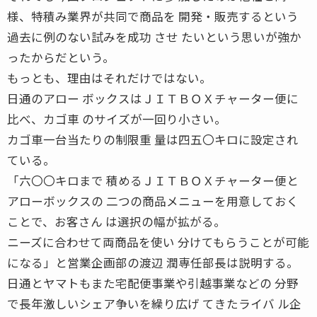
様、特積み業界が共同で商品を 開発・販売するという
過去に例のない試みを成功 させ たいという思いが強か
ったからだという。
もっとも、理由はそれだけではない。
日通のアロー ボックスはＪＩＴＢＯＸチャーター便に
比べ、カゴ車 のサイズが一回り小さい。
カゴ車一台当たりの制限重 量は四五〇キロに設定され
ている。
「六〇〇キロまで 積めるＪＩＴＢＯＸチャーター便と
アローボックスの 二つの商品メニューを用意しておく
ことで、お客さん は選択の幅が拡がる。
ニーズに合わせて両商品を使い 分けてもらうことが可能
になる」と営業企画部の渡辺 潤専任部長は説明する。
日通とヤマトもまた宅配便事業や引越事業などの 分野
で長年激しいシェア争いを繰り広げ てきたライバ ル企