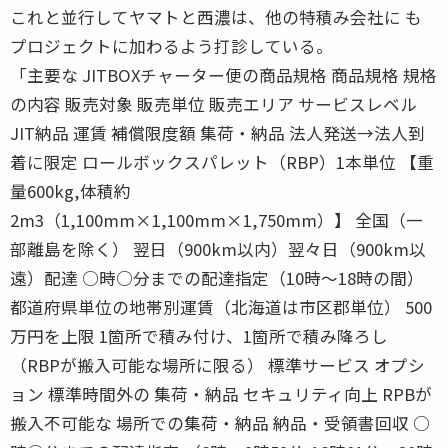
これと並行してヤマトと西濃は、他の特積み会社に も
プロジェクトに加わるよう打診している。
「主要な JITBOXチャーター便の商品規格 商品規格 規格
の内容 販売対象 販売単位 販売エリア サービスレベル
JIT納品 運賃 補償限度額 集荷・納品 法人発送→法人到
着に限定 ロールボックスパレット（RBP）1本単位 【重
量600kg,体積約
2m3（1,100mm×1,100mm×1,750mm）】 全国（一
部離島を除く） 翌日（900km以内）翌々日（900km以
遠）配達 ○時○分までの配達指定（10時〜18時の間）
都道府県単位の地帯別運賃（北海道は市区郡単位） 500
万円を上限 1箇所で積み付け、1箇所で積み降ろし
（RBPが搬入可能な場所に限る） 標準サービス オプシ
ョン 標準時間外の 集荷・納品 セキュリティ向上 RPBが
搬入不可能な 場所での集荷・納品 納品・受領書回収 ○