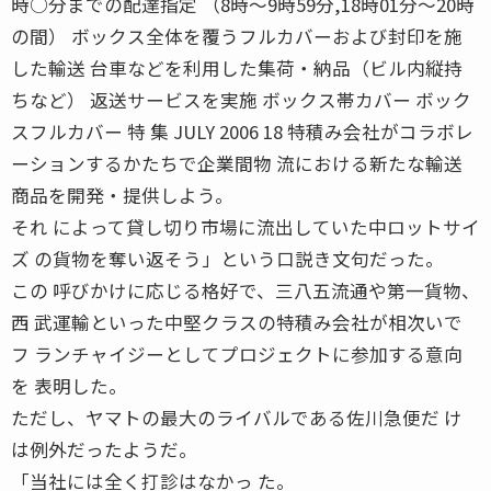
時○分までの配達指定 （8時〜9時59分,18時01分〜20時
の間） ボックス全体を覆うフルカバーおよび封印を施
した輸送 台車などを利用した集荷・納品（ビル内縦持
ちなど） 返送サービスを実施 ボックス帯カバー ボック
スフルカバー 特 集 JULY 2006 18 特積み会社がコラボレ
ーションするかたちで企業間物 流における新たな輸送
商品を開発・提供しよう。
それ によって貸し切り市場に流出していた中ロットサイ
ズ の貨物を奪い返そう」という口説き文句だった。
この 呼びかけに応じる格好で、三八五流通や第一貨物、
西 武運輸といった中堅クラスの特積み会社が相次いで
フ ランチャイジーとしてプロジェクトに参加する意向
を 表明した。
ただし、ヤマトの最大のライバルである佐川急便だ け
は例外だったようだ。
「当社には全く打診はなかっ た。