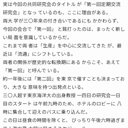
実は今回の共同研究会のタイトル が「第一回定期交流
研究会」となっ ているのも、ここに理由がある。
両大 学が三〇年来の付き合いであるにも かかわらず、
今回の会合で「第一回」 と銘打ったのは、まったく新し
い局 面を意識しているからだ。
これまで両 者は「生産」を中心に交流してきた が、最
近は「流通」にシフトしている。
両者の関係が歴史的な転換期にある からこそ、あえて
「第一回」と呼んで いる。
約一年後には「第二回」を東 京で催すことも決まってお
り、大きな 意味を持つ出発点といる。
三〇人超す東京海洋大の出身教授 一四日の研究会一日
目のスタート は午前九時のため、ホテルのロビーに 八
時に集合して迎えのバスに乗り込んだ。
この日は昼食の時間を除くと、 びっちり午後六時過ぎま