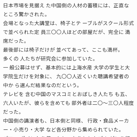
日本市場を見据え た中国側の人材の蓄積には、正直な
ところ驚かされた。
会場となった大講堂は、椅子とテ ーブルがスクール形式
で並べられた定 員三〇〇人ほどの部屋だが、完全に 満
席だった。
最後部には椅子だけが 並べてあって、ここも満杯。
多くの 人たちが研究会に参加していた。
一 般公募はせず、基本的には上海水産 大学の学生と大
学院生だけを対象に、 九〇〇人近くいた聴講希望者の
中か ら選んだ結果なのだという。
テレビを 含む中国のマスコミとおぼしき人たち も五、
六人いたが、彼らを含めても 部外者は二〇〜三〇人程度
だった。
中国側の講演者も、日本側と同様、 行政・食品メーカ
ー・小売り・大学 など各分野から集められていた。