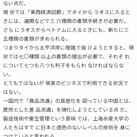
ない点だ。
現 状では「東西経済回廊」でタイから ラオスに入ると
きには、通関などで三 六種類の書類手続きが必要だ。
さら にラオスからベトナムに入るときにも、新たに三
五種類の書類が求められる。
つまりタイから太平洋岸に陸路で抜 けようとすると、現
状では七〇種類 以上の書類の提出が必要で、それぞ れ
について七つも八つも判子をもらわ なければならな
い。
とてもではないが 現実のビジネスで利用できる状況で
はない。
一国内で「食品流通」の高度化を 図っている中国とは、
歴然とした差 品流通」を強化しようとしている点 だ。
製造技術や衛生管理という意味 では、上海水産大学の
人たちはすで に日本と遜色のないレベルの技術を 身に
つけていると思われる。