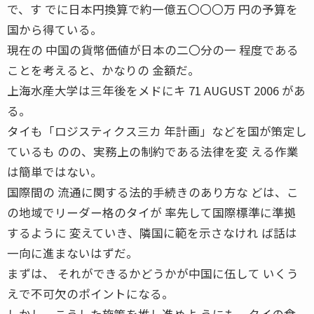
で、す でに日本円換算で約一億五〇〇〇万 円の予算を
国から得ている。
現在の 中国の貨幣価値が日本の二〇分の一 程度である
ことを考えると、かなりの 金額だ。
上海水産大学は三年後をメドにキ 71 AUGUST 2006 があ
る。
タイも「ロジスティクス三カ 年計画」などを国が策定し
ているも のの、実務上の制約である法律を変 える作業
は簡単ではない。
国際間の 流通に関する法的手続きのあり方な どは、こ
の地域でリーダー格のタイが 率先して国際標準に準拠
するように 変えていき、隣国に範を示さなけれ ば話は
一向に進まないはずだ。
まずは、 それができるかどうかが中国に伍して いくう
えで不可欠のポイントになる。
しかし、こうした施策を推し進めよ うにも、タイの食