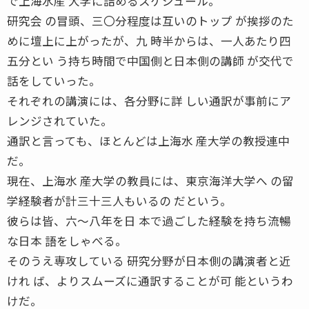
で上海水産 大学に詰めるスケジュール。
研究会 の冒頭、三〇分程度は互いのトップ が挨拶のた
めに壇上に上がったが、九 時半からは、一人あたり四
五分とい う持ち時間で中国側と日本側の講師 が交代で
話をしていった。
それぞれの講演には、各分野に詳 しい通訳が事前にア
レンジされていた。
通訳と言っても、ほとんどは上海水 産大学の教授連中
だ。
現在、上海水 産大学の教員には、東京海洋大学へ の留
学経験者が計三十三人もいるの だという。
彼らは皆、六〜八年を日 本で過ごした経験を持ち流暢
な日本 語をしゃべる。
そのうえ専攻している 研究分野が日本側の講演者と近
けれ ば、よりスムーズに通訳することが可 能というわ
けだ。