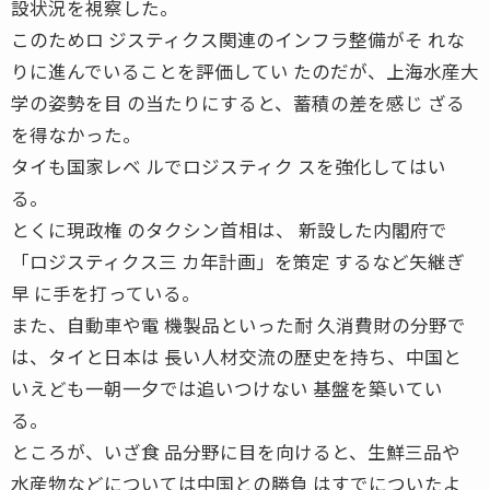
設状況を視察した。
このためロ ジスティクス関連のインフラ整備がそ れな
りに進んでいることを評価してい たのだが、上海水産大
学の姿勢を目 の当たりにすると、蓄積の差を感じ ざる
を得なかった。
タイも国家レベ ルでロジスティク スを強化してはい
る。
とくに現政権 のタクシン首相は、 新設した内閣府で
「ロジスティクス三 カ年計画」を策定 するなど矢継ぎ
早 に手を打っている。
また、自動車や電 機製品といった耐 久消費財の分野で
は、タイと日本は 長い人材交流の歴史を持ち、中国と
いえども一朝一夕では追いつけない 基盤を築いてい
る。
ところが、いざ食 品分野に目を向けると、生鮮三品や
水産物などについては中国との勝負 はすでについたよ