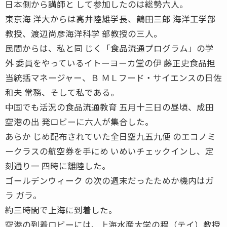
日本側から講師と して参加したのは総勢六人。
東京海 洋大からは高井陸雄学長、鶴田三郎 海洋工学部
教授、渡辺尚彦海洋科学 部教授の三人。
民間からは、私と同 じく「食品流通プログラム」の学
外 委員をやっているイトーヨーカ堂の伊 藤正史食品担
当統括マネージャー、Ｂ ＭＬフード・サイエンスの日佐
和夫 常務、そして私である。
中国でも活況の食品流通教育 五月十三日の昼頃、成田
空港の出 発ロビーに六人が集合した。
あらか じめ配布されていた全日空九五九便 のエコノミ
ークラスの航空券を手にめ いめいチェックインし、定
刻通り一 四時に離陸した。
ゴールデンウィーク の次の週末だったためか機内はガ
ラ ガラ。
約三時間で上海に到着した。
空港の到着ロビーには、上海水産大学の程（テイ）教授