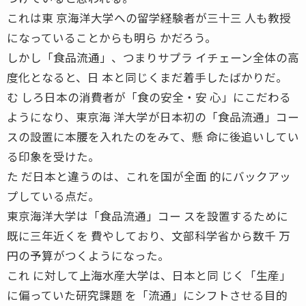
これは東 京海洋大学への留学経験者が三十三 人も教授
になっていることからも明ら かだろう。
しかし「食品流通」、つまりサプラ イチェーン全体の高
度化となると、日 本と同じくまだ着手したばかりだ。
む しろ日本の消費者が「食の安全・安 心」にこだわる
ようになり、東京海 洋大学が日本初の「食品流通」コー
スの設置に本腰を入れたのをみて、懸 命に後追いしてい
る印象を受けた。
た だ日本と違うのは、これを国が全面 的にバックアッ
プしている点だ。
東京海洋大学は「食品流通」コー スを設置するために
既に三年近くを 費やしており、文部科学省から数千 万
円の予算がつくようになった。
これ に対して上海水産大学は、日本と同 じく「生産」
に偏っていた研究課題 を「流通」にシフトさせる目的