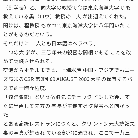
（副学長）と、 同大学の教授で今は東京海洋大学で も
教えている婁（ロウ）教授の二人 が出迎えてくれた。
聞けば、程教授 もかつて東京海洋大学に八年間いた こ
とがあるのだという。
それだけに二 人とも日本語はペラペラ。
二つの大 学が、三〇年来の親密な間柄である ことを改
めて認識させられる。
空港からホテルまでは、上海水産 中国・アジアでもニー
ズ高まるCSR 第2回 69 AUGUST 2006 大学の保有するバ
スで約一時間程度。
「遠洋賓館」という宿泊先にチェック インした後、す
ぐに出直して先方の 学長が主催する夕食会へと向かっ
た。
とある高級レストランにつくと、クリ ントン元大統領夫
妻の写真が飾られ ている部屋に通され、ここで一九三