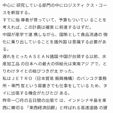
中心に 研究している部門の中にロジスティ クス・コー
スを新設する。
すでに指 導者が育っていて、予算もついてい ることを
考えれば、この計画は確実 に前進するはずだ。
中国が産学で連 携しながら、国策として食品流通の 強
化に乗り出していることを諸外国 は意識する必要があ
る。
遅れをとったＡＳＥＡＮ諸国 中国が台頭する以前、水
産加工品 の日本への最大の供給元は東南アジ アで、と
りわけタイとの結びつきが太 かった。
私はＪＥＴＲＯ（日本貿易 振興機構）のバンコク事務
所・専門 官という肩書きでも仕事をしている ため、タ
イに出張する機会がたびたび ある。
昨年一〇月の五日間の出張で は、インドシナ半島を東
西に横切る 「東西経済回廊」と呼ばれる高速道路 の建