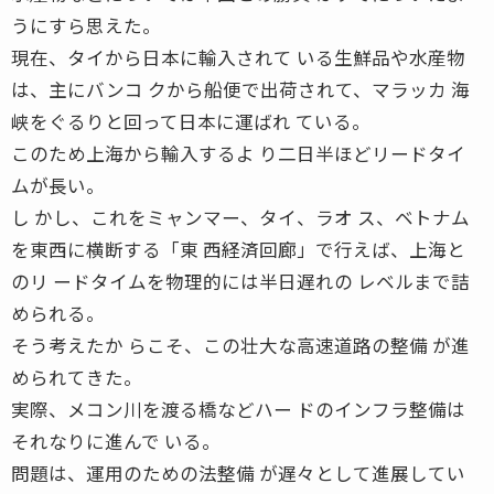
うにすら思えた。
現在、タイから日本に輸入されて いる生鮮品や水産物
は、主にバンコ クから船便で出荷されて、マラッカ 海
峡をぐるりと回って日本に運ばれ ている。
このため上海から輸入するよ り二日半ほどリードタイ
ムが長い。
し かし、これをミャンマー、タイ、ラオ ス、ベトナム
を東西に横断する「東 西経済回廊」で行えば、上海と
のリ ードタイムを物理的には半日遅れの レベルまで詰
められる。
そう考えたか らこそ、この壮大な高速道路の整備 が進
められてきた。
実際、メコン川を渡る橋などハー ドのインフラ整備は
それなりに進んで いる。
問題は、運用のための法整備 が遅々として進展してい