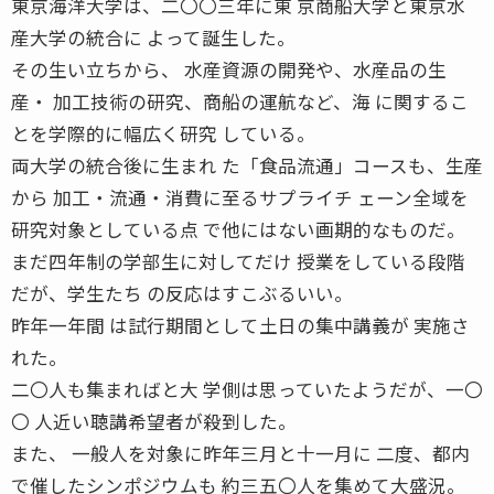
東京海洋大学は、二〇〇三年に東 京商船大学と東京水
産大学の統合に よって誕生した。
その生い立ちから、 水産資源の開発や、水産品の生
産・ 加工技術の研究、商船の運航など、海 に関するこ
とを学際的に幅広く研究 している。
両大学の統合後に生まれ た「食品流通」コースも、生産
から 加工・流通・消費に至るサプライチ ェーン全域を
研究対象としている点 で他にはない画期的なものだ。
まだ四年制の学部生に対してだけ 授業をしている段階
だが、学生たち の反応はすこぶるいい。
昨年一年間 は試行期間として土日の集中講義が 実施さ
れた。
二〇人も集まればと大 学側は思っていたようだが、一〇
〇 人近い聴講希望者が殺到した。
また、 一般人を対象に昨年三月と十一月に 二度、都内
で催したシンポジウムも 約三五〇人を集めて大盛況。