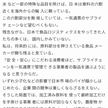
米 など一部の特殊な品目を除けば、日 本は食料の六割
近くを海外からの輸 入に頼っている。
この六割部分を無 視していては、一気通貫のサプライ
チ ェーンなど望むべくもない。
残念ながら、日本で食品ロジステ ィクスをやってきた人
たちの多くは、 国内しかみていない。
私は、将来的 には、原料部分を押さえている食品 メー
カーが勝ち残ると見ている。
「安 全・安心」にこだわる消費者ほど、サ プライチェ
ーンを一気通貫で管理で きる事業者の製品を選ぶように
なる と思うからだ。
いずれ少子化などの影響で日本市 場のパイが縮小しは
じめたら、企業 間の競争は激しくならざるをえない。
そうした局面では、加工済み原料を 使って最終加工だけ
を手掛ける事業 者には原料が回らなくなり、農産物 か