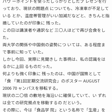
パワ ーポイントを使ったしっかりとしたプ レゼンを行
っており、現状の問題点 についても、冷凍車が不足して
いる とか、温度帯管理がいい加減だなどと、きちんと指
摘していたのが印象に 残った。
この日は講演者や通訳など 三〇人ほどで再び会食をし
た。
両大学の関係や中国側の姿勢につ いては、ある程度ま
で事前に知って いた。
しかし今回、実際に見聞きし た事柄は、私の認識をは
るかに上回 るものだった。
何よりも強く印象に 残ったのは、中国が国策として
「食 「第1回定期交流研究会」のポスター AUGUST
2006 70 ャンパスを移転する。
現状の二〇倍 の敷地を海沿いに確保していて、い ずれ
は全ての研究拠点を移動するの だという。
その際に、今は「食品学 院」という名称で「生産」を