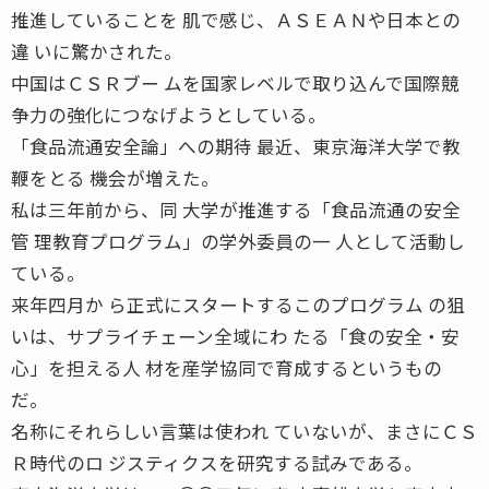
推進していることを 肌で感じ、ＡＳＥＡＮや日本との
違 いに驚かされた。
中国はＣＳＲブー ムを国家レベルで取り込んで国際競
争力の強化につなげようとしている。
「食品流通安全論」への期待 最近、東京海洋大学で教
鞭をとる 機会が増えた。
私は三年前から、同 大学が推進する「食品流通の安全
管 理教育プログラム」の学外委員の一 人として活動し
ている。
来年四月か ら正式にスタートするこのプログラム の狙
いは、サプライチェーン全域にわ たる「食の安全・安
心」を担える人 材を産学協同で育成するというもの
だ。
名称にそれらしい言葉は使われ ていないが、まさにＣＳ
Ｒ時代のロ ジスティクスを研究する試みである。