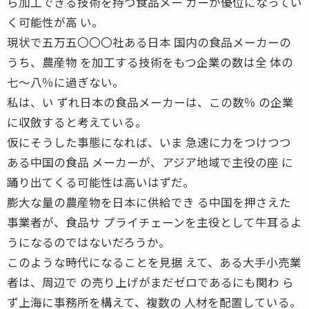
ら加工できる技術を持つ食品メー カーが優位になってい
く可能性が高 い。
現状で五万五〇〇〇社ある日本 国内の食品メーカーの
うち、農産物 を加工する技術をもつ企業の数は全 体の
七〜八％に過ぎない。
私は、い ずれ日本の食品メーカーは、この数％ の企業
に収斂すると考えている。
仮にそうした事態になれば、いま 急速に力をつけつつ
ある中国の食品 メーカーが、アジア地域で主役の座 に
踊り出てくる可能性は高いはずだ。
膨大な量の農産物を日本に供給でき る中国を押さえた
事業者が、食品サ プライチェーンを主役として牛耳るよ
うになるのではないだろうか。
このような時代になることを見据 えて、ある大手小売業
者は、周辺で の売り上げがまだゼロであるにも関わ ら
ず上海に事務所を構えて、複数の 人材を配置している。