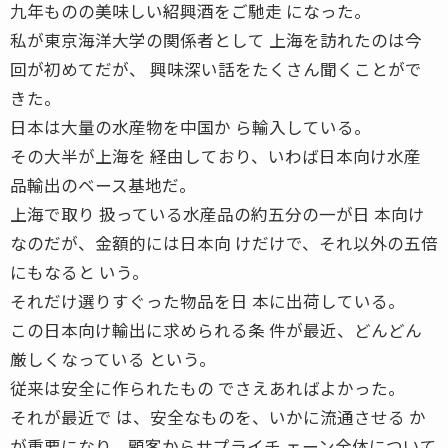
九年ものの美味しい紹興酒をご馳走 になった。
私が東京海洋大学の関係者として 上海を訪れたのは今
回が初めてだが、 興味深い話をたくさん聞くことがで
きた。
日本は大量の水産物を中国か ら輸入している。
その大半が上海を 経由しており、いわば日本向け水産
品輸出のベース基地だ。
上海で取り 扱っている水産品の約五分の一が日 本向け
なのだが、金額的には日本向 けだけで、それ以外の五倍
にもなると いう。
それだけ選りすぐった物品を日 本に出荷している。
この日本向け輸出に求められる条 件が最近、どんどん
厳しくなっている という。
従来は安全に作られたもの でさえあればよかった。
それが最近で は、安全なものを、いかに流通させる か
が重要になり、顧客からサプライチ ェーン全体について