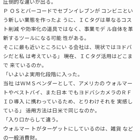
圧倒的な違いが出る。
Ｐ ＯＳとバーコードでセブンイレブンが コンビニとい
う新しい業態を作ったよ うに、ＩＣタグは単なるコス
ト削減 や効率化の道具ではなく、事業モデ ル自体を革
新するツールになる可能 性がある。
そこに最も近いところにい る会社は、現状ではヨドバ
シだと私 は考えている」 ――現在、ＩＣタグ活用はどこま
で 来ているのか。
「いよいよ実用化段階に入った。
当社 はＷＭＳベンダーとして、アメリカの ウォルマー
トやベストバイ、また日本 でもヨドバシカメラのＲＦ
ＩＤ導入 に携わっているため、とりわけそれを 実感し
ている」 ――活用方法は日米で同じなのか。
「入り口からして違う。
ウォルマー トがターゲットにしているのは、雑貨 など
の一般消費財。