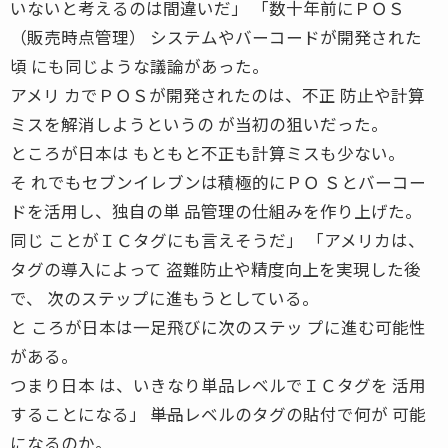
いないと考えるのは間違いだ」 「数十年前にＰＯＳ
（販売時点管理） システムやバーコードが開発された
頃 にも同じような議論があった。
アメリ カでＰＯＳが開発されたのは、不正 防止や計算
ミスを解消しようというの が当初の狙いだった。
ところが日本は もともと不正も計算ミスも少ない。
そ れでもセブンイレブンは積極的にＰＯ Ｓとバーコー
ドを活用し、独自の単 品管理の仕組みを作り上げた。
同じ ことがＩＣタグにも言えそうだ」 「アメリカは、
タグの導入によって 盗難防止や精度向上を実現した後
で、 次のステップに進もうとしている。
と ころが日本は一足飛びに次のステッ プに進む可能性
がある。
つまり日本 は、いきなり単品レベルでＩＣタグを 活用
することになる」 ――単品レベルのタグの貼付で何が 可能
になるのか。