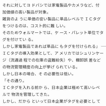
それに対してヨ ドバシでは家電製品やカメラなど、付
加価値の高い製品が対象。
雑貨のよ うに単価の安い製品に単品レベルで ＩＣタグ
をつけるのは、コスト的に難 しい。
そのためウォルマートでは、ケ ース・パレット単位でタ
グを付けてい る。
しかし家電製品であれば単品に もタグを付けられる」 ――
ＩＣタグの導入効果として、ア メリカではシュリンケー
ジ（流通過 程での在庫の盗難紛失）や、棚卸誤 差など
の物流管理精度の向上が挙げ られている。
しかし日本の場合、そ の必要性は低い。
「その通り。
ＩＣタグを入れる前か ら、日本企業は極めて高いレベ
ルで 物流を管理してきた。
しかし、だから といって日本企業がタグを必要とし て