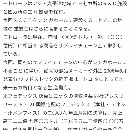
モトローラはアジア太平洋地域で 三七カ所のＲ＆Ｄ施設
と四カ所の生 産拠点を保有。
今回ＳＣＣＴをシン ガポールに建設することでこの地
域の 重要性はさらに高まることになる。
モトローラは現在、年間一〇〇億 ドル（一兆一〇〇〇
億円）に相当す る商品をサプライチェーン上で取引し
ている。
今回、同社のサプライチェ ーンの中心がシンガポールに
移ること に伴い、従来の部品メーカーや外注 2006年6月
発表分 ウッドストックの新工場は、トヨ タにとって北
米一五カ所目となる生 産拠点。
米フェデックス 決算は二ケタの増収増益 同社プレスリ
リース ６・ 21 国際宅配のフェデックス（本社・ テネシ
ー州メンフィス）の二〇〇六 年五月期の決算は、売上
高三二二億 九四〇〇ドル（三兆五五二三億四〇 〇〇万
円、前年同期比一〇％増）、営 業利益三〇億一四〇〇