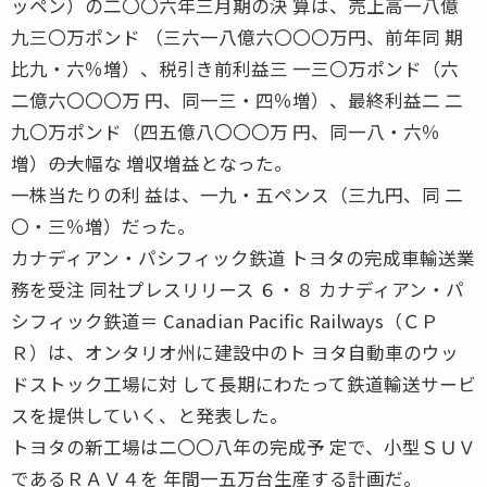
ッペン）の二〇〇六年三月期の決 算は、売上高一八億
九三〇万ポンド （三六一八億六〇〇〇万円、前年同 期
比九・六％増）、税引き前利益三 一三〇万ポンド（六
二億六〇〇〇万 円、同一三・四％増）、最終利益二 二
九〇万ポンド（四五億八〇〇〇万 円、同一八・六％
増）――の大幅な 増収増益となった。
一株当たりの利 益は、一九・五ペンス（三九円、同 二
〇・三％増）だった。
カナディアン・パシフィック鉄道 トヨタの完成車輸送業
務を受注 同社プレスリリース ６・８ カナディアン・パ
シフィック鉄道＝ Canadian Pacific Railways（ＣＰ
Ｒ）は、オンタリオ州に建設中のト ヨタ自動車のウッ
ドストック工場に対 して長期にわたって鉄道輸送サービ
スを提供していく、と発表した。
トヨタの新工場は二〇〇八年の完成予 定で、小型ＳＵＶ
であるＲＡＶ４を 年間一五万台生産する計画だ。