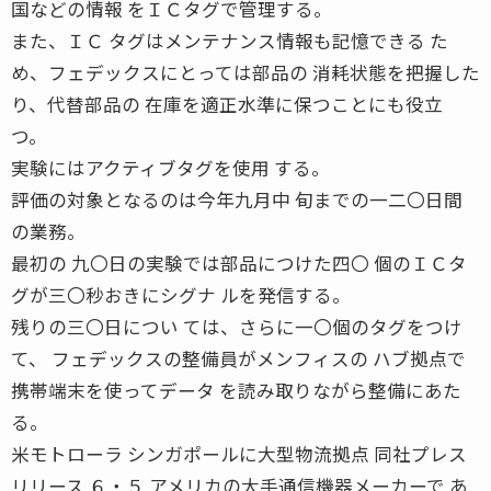
国などの情報 をＩＣタグで管理する。
また、ＩＣ タグはメンテナンス情報も記憶できる た
め、フェデックスにとっては部品の 消耗状態を把握した
り、代替部品の 在庫を適正水準に保つことにも役立
つ。
実験にはアクティブタグを使用 する。
評価の対象となるのは今年九月中 旬までの一二〇日間
の業務。
最初の 九〇日の実験では部品につけた四〇 個のＩＣタ
グが三〇秒おきにシグナ ルを発信する。
残りの三〇日につい ては、さらに一〇個のタグをつけ
て、 フェデックスの整備員がメンフィスの ハブ拠点で
携帯端末を使ってデータ を読み取りながら整備にあた
る。
米モトローラ シンガポールに大型物流拠点 同社プレス
リリース ６・５ アメリカの大手通信機器メーカーで あ