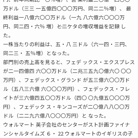
万ドル（三三 一五億四〇〇〇万円、同二二％増）、 最
終利益一八億六〇〇万ドル（一九 八六億六〇〇〇万
円、同二四・六％ 増）――と二ケタの増収増益を記録 し
た。
一株当たりの利益は、五・八 三ドル（六一四・三円、
同二三・ 五％増）となった。
部門別の売上高を見ると、フェデ ックス・エクスプレス
が二一四億四 六〇〇万ドル（二兆三五九〇億六〇 〇〇
万円）、フェデックス・グランド が五三億六〇〇万ド
ル（五八三六億 六〇〇〇万円）、フェデックス・フレ
イトが三六億四五〇〇万ドル（四〇 〇九億五〇〇〇万
円）、フェデック ス・キンコーズが二〇億八八〇〇万
ドル（二二九六億八〇〇〇万円）と なった。
ウォルマート 英子会社のセンターがスト計画ファイナ
ンシャルタイムズ ６・ 22 ウォルマートのイギリスの子