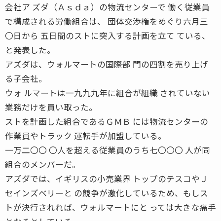
会社ア ズダ（Ａｓｄａ）の物流センターで 働く従業員
で構成される労働組合は、 団体交渉権をめぐり六月三
〇日から 五日間のストに突入する計画を立て ている、
と発表した。
アズダは、ウォルマートの国際部 門の四割を売り上げ
る子会社。
ウォ ルマートは一九九九年に組合が組織 されていない
業務だけを買い取った。
ストを計画した組合であるＧＭＢ には物流センターの
作業員やトラック 運転手が加盟している。
一万二〇〇 〇人を超える従業員のうち七〇〇〇 人が同
組合のメンバーだ。
アズダでは、イギリスの小売業界 トップのテスコやＪ
セインズベリーと の競争が激化しているため、もしス
トが決行されれば、ウォルマートにと っては大きな痛手