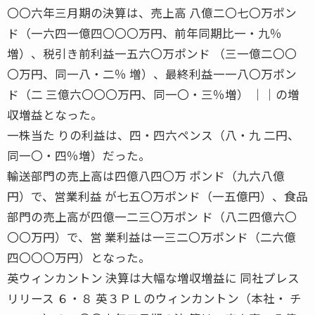
〇〇六年三月期の決算は、売上高 八億二〇七〇万ポン
ド（一六四一億四〇〇〇万円、前年同期比一・九％
増）、税引き前利益一五六〇万ポンド （三一億二〇〇
〇万円、同一八・二％ 増）、最終利益一一八〇万ポン
ド（二 三億六〇〇〇万円、同一〇・三％増） ││の増
収増益となった。
一株当た りの利益は、四・四六ペンス（八・九 二円、
同一〇・四％増）だった。
輸送部門の売上高は四億八四〇万 ポンド（九六八億
円）で、営業利益 が七五〇万ポンド（一五億円）、食品
部門の売上高が四億一二三〇万ポン ド（八二四億六〇
〇〇万円）で、営 業利益は一三二〇万ポンド（二六億
四〇〇〇万円）となった。
英ウィンカントン 決算は大幅な増収増益に 同社プレス
リリース ６・８ 英３ＰＬのウィンカントン（本社・ チ