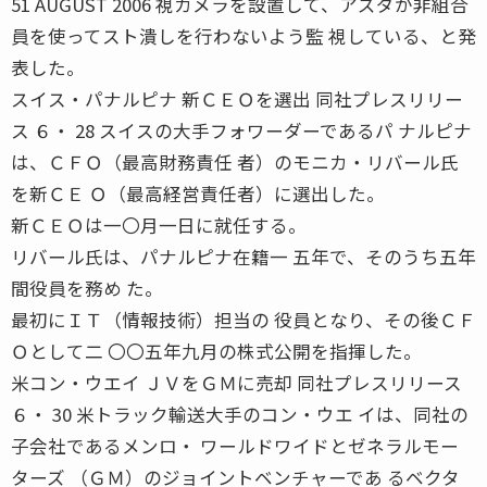
51 AUGUST 2006 視カメラを設置して、アズダが非組合
員を使ってスト潰しを行わないよう監 視している、と発
表した。
スイス・パナルピナ 新ＣＥＯを選出 同社プレスリリー
ス ６・ 28 スイスの大手フォワーダーであるパ ナルピナ
は、ＣＦＯ（最高財務責任 者）のモニカ・リバール氏
を新ＣＥ Ｏ（最高経営責任者）に選出した。
新ＣＥＯは一〇月一日に就任する。
リバール氏は、パナルピナ在籍一 五年で、そのうち五年
間役員を務め た。
最初にＩＴ（情報技術）担当の 役員となり、その後ＣＦ
Ｏとして二 〇〇五年九月の株式公開を指揮した。
米コン・ウエイ ＪＶをＧＭに売却 同社プレスリリース
６・ 30 米トラック輸送大手のコン・ウエ イは、同社の
子会社であるメンロ・ ワールドワイドとゼネラルモー
ターズ （ＧＭ）のジョイントベンチャーであ るベクタ