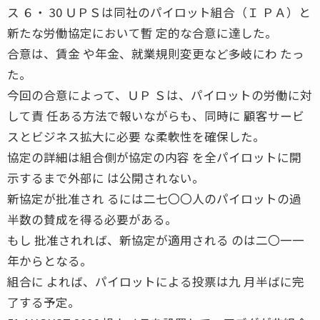
ス ６・ 30 ＵＰＳは同社のパイロット組合（Ｉ ＰＡ）と
新たな労働協定において暫 定的な合意に達した。
合意は、賃金 や年金、就業規則変更など多岐にわ たっ
た。
今回の合意によって、ＵＰ Ｓは、パイロットの労働に対
して責 任ある方法で報いながらも、同時に 顧客サービ
スとビジネス拡大に必要 な柔軟性を確保した。
協定の詳細は組合側が協定の内容 を全パイロットに開
示するまで外部に は公開されない。
新協定が批准され るには二七〇〇人のパイロットの過
半数の賛成を得る必要がある。
もし 批准されれば、新協定が適用される のは二〇一一
年からとなる。
組合に よれば、パイロットによる投票は九 月半ばに完
了する予定。