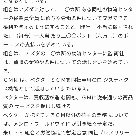
となるとしている。
組合はアズダに対して、二〇カ所 ある同社の物流センタ
ーの従業員全員 に給与や労働条件について交渉できる
権利を与えるようにすることと、昨年 「不当に撤回され
た」（組合）一人当 たり三〇〇ポンド（六万円）のボ
ー ナスの支払いを求めている。
組合は、 アズダの二〇カ所の物流センターに監 両社
は、買収の金額や条件につい ての話し合いを始めてい
る。
ＧＭ側 は、ベクターＳＣＭを同社専用のロ ジスティク
ス機能として活用していき たい考え。
ベクターは、買収話が進 む間も、ＧＭに従来通りの高品
質の サービスを提供し続ける。
ベクター が抱えているＧＭ以外の荷主の業務 について
は、メンロ・ワールドワイド が引き継ぐ予定だ。
米ＵＰＳ 組合と労働協定で暫定合意 同社プレスリリー