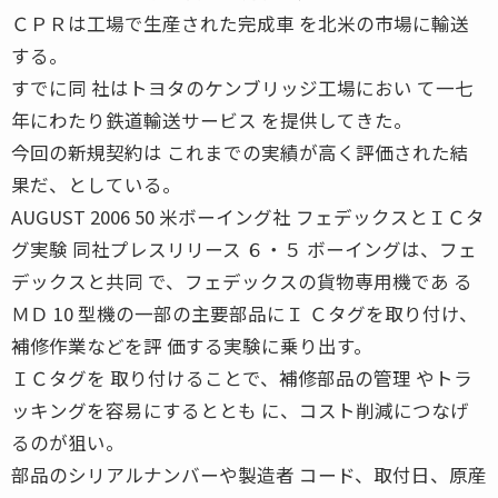
ＣＰＲは工場で生産された完成車 を北米の市場に輸送
する。
すでに同 社はトヨタのケンブリッジ工場におい て一七
年にわたり鉄道輸送サービス を提供してきた。
今回の新規契約は これまでの実績が高く評価された結
果だ、としている。
AUGUST 2006 50 米ボーイング社 フェデックスとＩＣタ
グ実験 同社プレスリリース ６・５ ボーイングは、フェ
デックスと共同 で、フェデックスの貨物専用機であ る
ＭＤ 10 型機の一部の主要部品にＩ Ｃタグを取り付け、
補修作業などを評 価する実験に乗り出す。
ＩＣタグを 取り付けることで、補修部品の管理 やトラ
ッキングを容易にするととも に、コスト削減につなげ
るのが狙い。
部品のシリアルナンバーや製造者 コード、取付日、原産