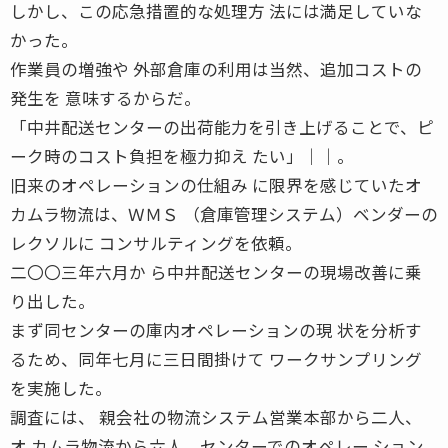
しかし、この応急措置的な処理方 法には満足していな
かった。
作業員の増強や 外部倉庫の利用は当然、追加コストの
発生を 意味するからだ。
「中井配送センターの出荷能力を引き上げることで、ピ
ーク時のコスト負担を極力抑え たい」││。
旧来のオペレーションの仕組み に限界を感じていたオ
カムラ物流は、ＷＭＳ （倉庫管理システム）ベンダーの
レクソルに コンサルティングを依頼。
二〇〇三年六月か ら中井配送センターの現場改善に乗
り出した。
まず同センターの庫内オペレーションの現 状を分析す
るため、同年七月に三日間掛けて ワークサンプリング
を実施した。
調査には、 親会社の物流システム営業本部から二人、
オ カムラ物流から六人、センターでのオペレー ション