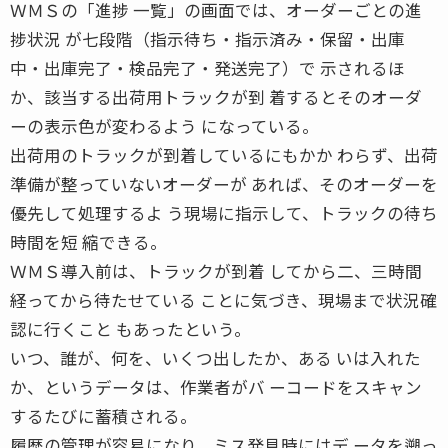
ＷＭＳの「進捗 一覧」の画面では、オーダーごとの進
捗状況 が七段階（指示待ち・指示済み・保留・出庫
中・出庫完了・検品完了・発送完了）で 示されるほ
か、該当する出荷用トラックが到 着するとそのオーダ
ーの表示色が変わるよう になっている。
出荷用のトラックが到着しているにもかか わらず、出荷
準備が整っていないオーダーが あれば、そのオーダーを
優先して処理するよ う現場に指示して、トラックの待ち
時間を短 縮できる。
ＷＭＳ導入前は、トラックが到着 してから二、三時間
経ってから待たせている ことに気づき、現場まで状況確
認に行くこと もあったという。
いつ、誰が、何を、いくつ出したか、ある いは入れた
か、というデータは、作業者がバ ーコードをスキャン
するたびに蓄積される。
履歴の管理が容易になり、ミス発見時にはデ ータを遡っ