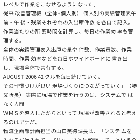
レベルで作業をこなせるようになった。
従来 改善管理板（全体+個人別） 個人別の実績管理表午
前・午 後・残業それぞれの入出庫件数 を各自で記入。
作業当たりの所 要時間を計算し、毎日の作業効 率も管
理する。
全体の実績管理表入出庫の量や 件数、作業員数、作業
時間、作業 効率などを毎日ホワイドボードに 書き出
し、現場全体で共有する。
AUGUST 2006 42 クルを毎日続けていく。
その習慣づけが良い 現場づくりにつながっていく」（勝
又所長） 実際に現場で作業を行うのは、システムで は
なく人間。
ＷＭＳを導入したからといって 現場が改善されると考え
るのは早計だ。
物流企画部計画担当の山口美徳課長は、「システ ムを
入れるだけ入れて、『じゃ、あとは頑張 って』というの