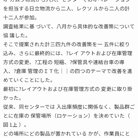
を担当する日立物流から二人、レクソ ルから二人の計
十二人が参加。
調査結果に基 づいて、八月から具体的な改善策について
協 議した。
そこで提案された計三四九件の改善策を一 五件に絞り
込み、さらに最終的には、?レイ アウトおよび在庫管理
方式の変更、?工程の 短縮、?保管具や連結台車の導
入、?倉庫 管理のＩＴ化││の四つのテーマで改善を進
めていくことにした。
最初に?レイアウトおよび在庫管理方式の 変更に取り掛
かった。
従来、同センターでは 入出庫頻度に関係なく、製品群ご
とに在庫の 保管場所（ロケーション）を決めていた（
図 1上 ）。
どの場所にどの製品が置かれている かが、作業員にと