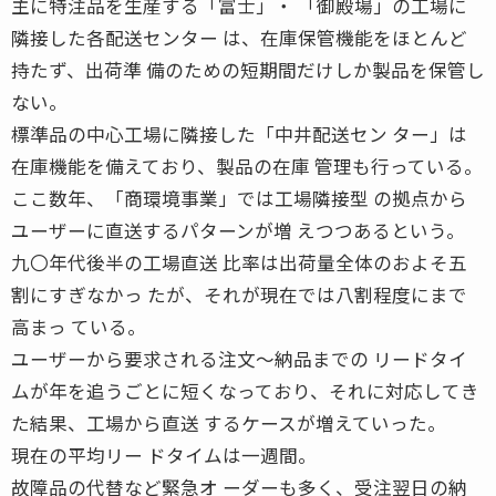
主に特注品を生産する「富士」・ 「御殿場」の工場に
隣接した各配送センター は、在庫保管機能をほとんど
持たず、出荷準 備のための短期間だけしか製品を保管し
ない。
標準品の中心工場に隣接した「中井配送セン ター」は
在庫機能を備えており、製品の在庫 管理も行っている。
ここ数年、「商環境事業」では工場隣接型 の拠点から
ユーザーに直送するパターンが増 えつつあるという。
九〇年代後半の工場直送 比率は出荷量全体のおよそ五
割にすぎなかっ たが、それが現在では八割程度にまで
高まっ ている。
ユーザーから要求される注文〜納品までの リードタイ
ムが年を追うごとに短くなっており、それに対応してき
た結果、工場から直送 するケースが増えていった。
現在の平均リー ドタイムは一週間。
故障品の代替など緊急オ ーダーも多く、受注翌日の納