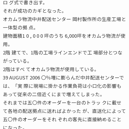
ロ グ式で書き出す。
それが成功のカギとなった。
オカムラ物流中井配送センター 岡村製作所の生産工場と
一体型の拠 点。
建物面積1 0 , 0 0 0 坪のうち 6,000坪をオカムラ物流が使
用。
2階 建てで、1階の工場ラインエンドで工 場部分とつな
がっている。
2階はすべ てオカムラ物流が使用している。
39 AUGUST 2006 〇％増に膨らんだ中井配送センターで
は、「実 際に現場に掛かる作業負荷は小口化の影響も
あって従来の二倍近くにまで増えてしまった。
それまでは五〇件のオーダーを一台のトラッ クに載せ
て各地の配送拠点に送ればよかった が、直送化によって
五〇件のオーダーをそれ ぞれの客先に直接納めること
になった。