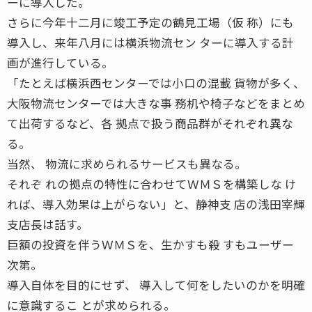
ーに導入した。
さらに今年十二月に竣工予定の鶴見工場（仮 称）にも
導入し、来年八月には横浜物流セン ターに導入する計
画が進行している。
「たとえば横浜西センターでは小口の混載 貨物が多く、
大阪物流センターでは大きな事 務机や椅子などをまとめ
て出荷するなど、各 拠点で扱う商品群がそれぞれ異な
る。
当然、 物流に求められるサービスも異なる。
それぞ れの拠点の特性に合わせてＷＭＳを構築しな け
れば、導入効果は上がらない」と、静神支 店の浅田宰輝
支店長は話す。
巨額の投資を伴うＷＭＳを、生かすも殺 すもユーザー
次第。
導入自体を目的にせず、 導入して何をしたいのかを明確
に意識するこ とが求められる。