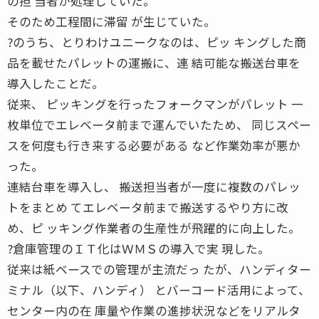
の担 当者が処理していた。
そのため工程間に滞留 が生じていた。
?のうち、とりわけユニークなのは、ピッ キングした商
品を載せたパレットの運搬に、連 結可能な搬送台車を
導入したことだ。
従来、 ピッキングを行ったフォークマンがパレット 一
枚単位でエレベータ前まで運んでいたため、 同じスペー
スを何度も行き来する必要がある など作業効率が悪か
った。
連結台車を導入し、 搬送担当者が一度に複数のパレッ
トをまとめ てエレベータ前まで搬送するやり方に改
め、ピ ッキング作業者の生産性が飛躍的に向上した。
?倉庫管理のＩＴ化はＷＭＳの導入で実 現した。
従来は紙ベースでの管理が主流だっ たが、ハンディター
ミナル（以下、ハンディ） とバーコード活用によって、
センター内の在 庫量や作業の進捗状況などをリアルタ