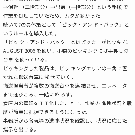
→保管 （二階部分）→出荷（一階部分）という手順 で
作業を処理していたため、ムダが多かった。
続いて?の具体策として「ピック・アン ド・パック」と
いうルールを導入した。
「ピッ ク・アンド・パック」とはピッカーがピッキ 41
AUGUST 2006 を使い、小物のピッキングには手押しの
台車 を使っている。
ピッキングした製品は、ピッ キングエリアの一角に置
かれた搬送台車に載 せていく。
搬送担当者が複数の搬送台車を連 結させ、エレベータ
まで運びこみ、一階に降 ろす。
倉庫内の管理をＩＴ化したことで、作業の 進捗状況と履
歴が簡単に把握できるようにな った。
事務所から各現場の進捗状況を確認し、 状況に応じた
指示を出せる。