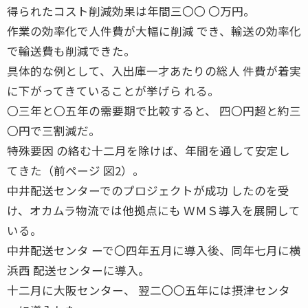
得られたコスト削減効果は年間三〇〇 〇万円。
作業の効率化で人件費が大幅に削減 でき、輸送の効率化
で輸送費も削減できた。
具体的な例として、入出庫一才あたりの総人 件費が着実
に下がってきていることが挙げら れる。
〇三年と〇五年の需要期で比較すると、 四〇円超と約三
〇円で三割減だ。
特殊要因 の絡む十二月を除けば、年間を通して安定し
てきた（前ページ 図2）。
中井配送センターでのプロジェクトが成功 したのを受
け、オカムラ物流では他拠点にも ＷＭＳ導入を展開して
いる。
中井配送センタ ーで〇四年五月に導入後、同年七月に横
浜西 配送センターに導入。
十二月に大阪センター、 翌二〇〇五年には摂津センタ