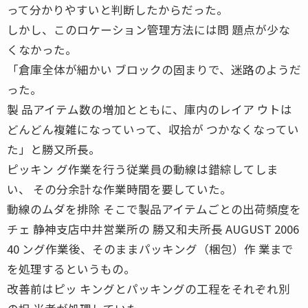
って分かりやすいと判断したからだった。
しかし、このロケーション管理方法には問 題点が少な
くなかった。
「倉庫全体が細かい ブロックの固まりで、迷路のようだ
った。
製 品アイテム数の増加とともに、庫内のレイア ウトは
どんどん複雑になっていって、収拾が つかなくなってい
た」と勝又所長。
ピッキン グ作業を行う従業員の動線は錯綜してしま
い、 その分余計な作業時間を要していた。
動線のムダを排除 そこで製品アイテムごとの出荷頻度を
チェ 静神支店中井営業所の 勝又和夫所長 AUGUST 2006
40 ング作業後、そのままパッキング（梱包）作 業まで
を処理するというもの。
改善前はピッ キングとパッキングの工程をそれぞれ別