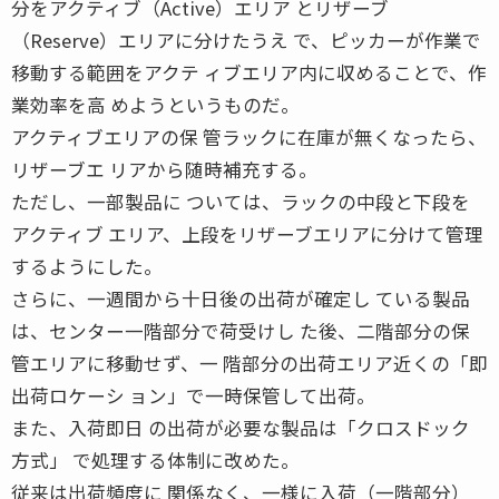
分をアクティブ（Active）エリア とリザーブ
（Reserve）エリアに分けたうえ で、ピッカーが作業で
移動する範囲をアクテ ィブエリア内に収めることで、作
業効率を高 めようというものだ。
アクティブエリアの保 管ラックに在庫が無くなったら、
リザーブエ リアから随時補充する。
ただし、一部製品に ついては、ラックの中段と下段を
アクティブ エリア、上段をリザーブエリアに分けて管理
するようにした。
さらに、一週間から十日後の出荷が確定し ている製品
は、センター一階部分で荷受けし た後、二階部分の保
管エリアに移動せず、一 階部分の出荷エリア近くの「即
出荷ロケーシ ョン」で一時保管して出荷。
また、入荷即日 の出荷が必要な製品は「クロスドック
方式」 で処理する体制に改めた。
従来は出荷頻度に 関係なく、一様に入荷（一階部分）