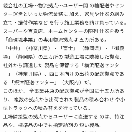
親会社の工場〜物流拠点〜ユーザー間 の輸配送やセン
ター運営といった物流業務に 加え、家具や什器の組み
立て・据付作業など を行う施工業務を請け負っている。
スーパーや百貨店、ホームセンターの陳列 什器を扱う
「商環境事業」の専用物流拠点は 五カ所ある。
「中井」（神奈川県）・「富士」 （静岡県）・「御殿
場」（静岡県）の三カ所の 製造工場に隣接した拠点、
社外から調達した 製品を保管する「横浜配送センタ
ー」（神奈 川県）、西日本向けの出荷の配送拠点であ
る 「摂津配送センター」（大阪府）だ。
このほか、 全事業共通の配送拠点が全国に十五カ所あ
り、 複数の拠点から出荷された製品の積み合わせ や小
型トラックへの積み替えを行っている。
工場隣接型の拠点からユーザーに直送する のは、特注
品や、標準品の中でも指定納期の 短い製品。