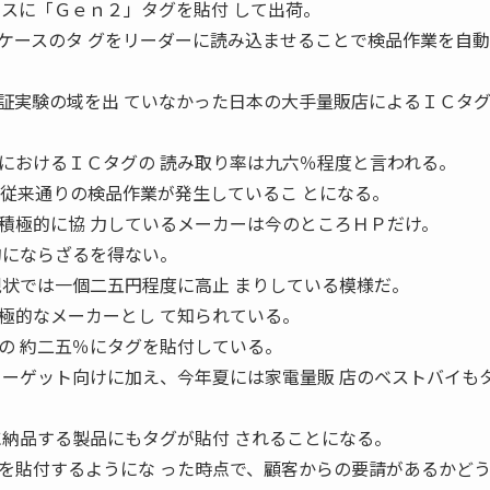
ースに「Ｇｅｎ２」タグを貼付 して出荷。
ケースのタ グをリーダーに読み込ませることで検品作業を自動
証実験の域を出 ていなかった日本の大手量販店によるＩＣタ
におけるＩＣタグの 読み取り率は九六％程度と言われる。
は従来通りの検品作業が発生しているこ とになる。
積極的に協 力しているメーカーは今のところＨＰだけ。
的にならざるを得ない。
現状では一個二五円程度に高止 まりしている模様だ。
極的なメーカーとし て知られている。
の 約二五％にタグを貼付している。
ターゲット向けに加え、今年夏には家電量販 店のベストバイも
に納品する製品にもタグが貼付 されることになる。
を貼付するようにな った時点で、顧客からの要請があるかど