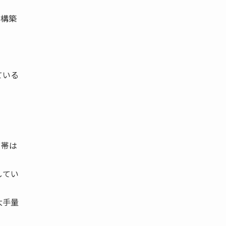
を構築
ている
Ｆ帯は
してい
大手量