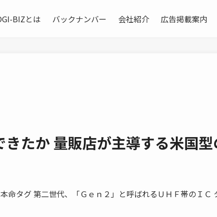
OGI-BIZとは
バックナンバー
会社紹介
広告掲載案内
できたか 量販店が主導する米国型
流管理用の本命タグ 第二世代、「Ｇｅｎ２」と呼ばれるＵＨＦ帯のＩＣ