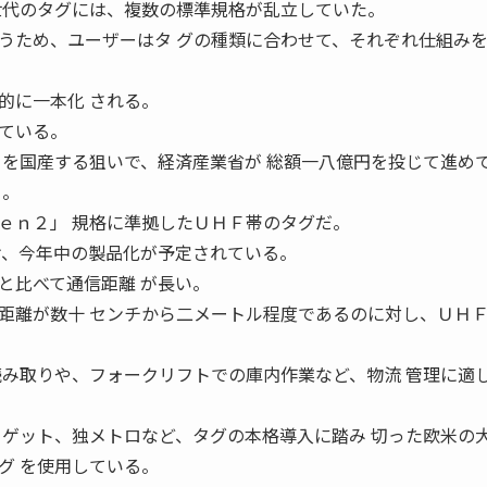
世代のタグには、複数の標準規格が乱立していた。
うため、ユーザーはタ グの種類に合わせて、それぞれ仕組み
的に一本化 される。
ている。
トを国産する狙いで、経済産業省が 総額一八億円を投じて進め
」。
ｅｎ２」 規格に準拠したＵＨＦ帯のタグだ。
け、今年中の製品化が予定されている。
と比べて通信距離 が長い。
距離が数十 センチから二メートル程度であるのに対し、ＵＨ
読み取りや、フォークリフトでの庫内作業など、物流 管理に適
ーゲット、独メトロなど、タグの本格導入に踏み 切った欧米の
グ を使用している。