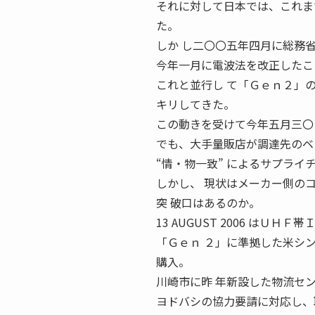
それに対して日本では、これま
た。
しか し二〇〇五年四月に総務
今年一月に電波法を改正したこ
これと並行し て「Ｇｅｎ２」
キリしてきた。
この動きを受けて今年五月三〇
でも、大手量販店が調達先のベ
“情・物一致” によるサプライ
しかし、 現状はメーカー側の
突 破口はあるのか。
13 AUGUST 2006 はＵ
「Ｇｅｎ ２」に準拠した米シ
購入。
川崎市に昨 年新設した物流セ
ヨドバシの協力要請に対応し、