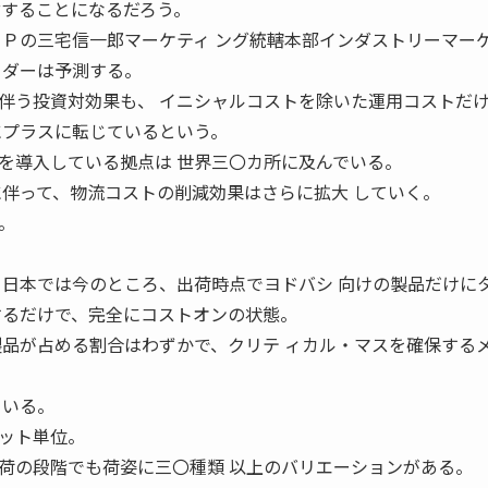
付することになるだろう。
ＨＰの三宅信一郎マーケティ ング統轄本部インダストリーマー
ーダーは予測する。
伴う投資対効果も、 イニシャルコストを除いた運用コストだ
にプラスに転じているという。
を導入している拠点は 世界三〇カ所に及んでいる。
に伴って、物流コストの削減効果はさらに拡大 していく。
。
、日本では今のところ、出荷時点でヨドバシ 向けの製品だけに
するだけで、完全にコストオンの状態。
製品が占める割合はわずかで、クリテ ィカル・マスを確保する
ている。
ット単位。
荷の段階でも荷姿に三〇種類 以上のバリエーションがある。