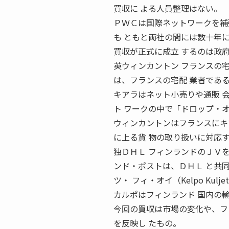
買収に よる人員整理はない。
ＰＷＣは国際ネットワークを補
も ともと両社の間には数十年
買収が正式に成立 するのは政
英ウィンカントン フランスの宅
は、フランスの宅配 業者である
キアラはネット小売りや通販 
ト ワークの中で「ドロップ・
ウィンカントンはフランスにキ
に上る貨 物の取り扱いに対応
独ＤＨＬ フィンランドのＪＶを子
ンド・ポストは、ＤＨＬ と共
ツ・ フィ・オイ（Kelpo Kul
カルポはフィンランド 国内の
今回の買収は市場の変化や、フ
を反映し たもの。