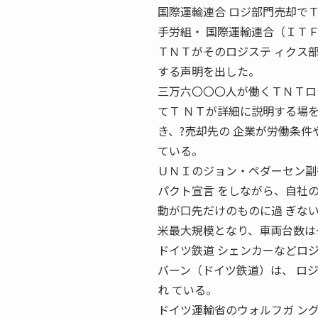
国際運輸連合 ロジ部門売却でＴ
手労組・ 国際運輸連合（ＩＴ
ＴＮＴがそのロジステ ィクス
する声明を出した。
三万六〇〇〇人が働くＴＮＴロ
てＴ ＮＴが詳細に説明する場を
き、?売却先の 企業が労働条件
ている。
ＵＮＩのジョン・ペダーセン副
パクト宣言 をしながら、自社
動が口先だけのものに過 ぎな
米最大規模となり、車両台数は
ドイツ鉄道 シェンカーなどロジ
バーン（ドイツ鉄道）は、 ロ
れ ている。
ドイツ運輸省のウォルフガ ン