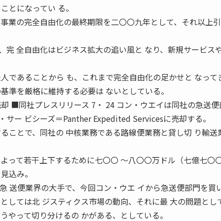
ことになってい る。
 事業の完全自由化の最終期限を二〇〇九年として、それ以上
。
、完 全自由化はビジネス拡大の追い風と なり、新規サービス
。
法人であることから も、これまで完全自由化の足かせと なって
の基準を厳格に維持する必要は ないとしている。
却 ■同社プレスリリース 7・ 24 コン・ウエイは同社の急送便
シーズ＝Panther Expedited Servicesに売却する。
することで、同社の 中核業務である路線便業務と貸し切 り輸送
によって若干上下するために七〇〇 〜八〇〇万ドル（七億七〇
る見込み。
急 送便業界の大手で、今回コン・ウエ イから急送便部門を買
者としては北 ジスティクス市場の動向、それに最 大の問題とし
どうやって切り分けるの かがある、としている。