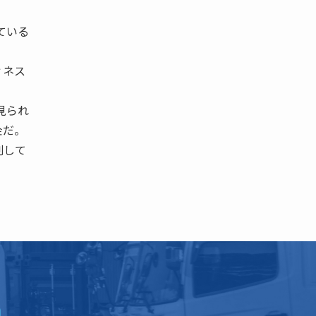
ている
ィネス
見られ
金だ。
割して