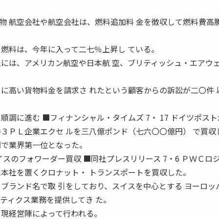
物 航空会社や航空会社は、燃料追加料 金を徴収して燃料費高
 燃料は、今年に入って二七％上昇し ている。
社には、アメリカン航空や日本航 空、ブリティッシュ・エアウ
当に高い貨物料金を請求さ れたという顧客からの訴訟が二〇件 
順調に進む ■フィナンシャル・タイムズ 7・ 17 ドイツポス
手３ＰＬ企業エクセ ルを三八億ポンド（七六〇〇億円） で買収
門で業界第一位となった。
イスのフォワーダー買収 ■同社プレスリリース 7・6 ＰＷＣロ
に本社を置くクロナット・ トランスポートを買収した。
うブランド名で取 引をしており、スイスを中心とする ヨーロッ
スティクス業務を提供してき た。
 現経営陣によって行われる。