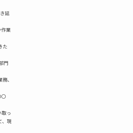
引き延
や作業
きた
部門
業務、
〇〇
い取っ
て、現