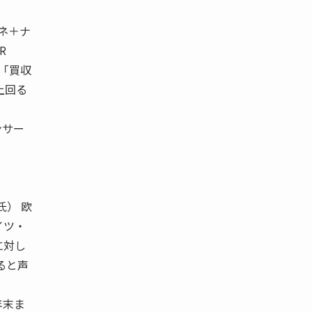
ーネ＋ナ
R
は「買収
上回る
ンサー
氏） 欧
イツ・
に対し
ると声
年末ま