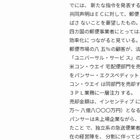
でには、 新たな指令を発表する
共同声明はＥＣに対して、郵便
ばさ ないことを要望したもの
四カ国の郵便事業者にとっては
効率化に つながると見ている
郵便市場の八 五％の顧客が、
「ユニバーサル・サービ ス」
米コン・ウエイ 宅配便部門を売
をパンサー・エクスペディット・サー ビ
コン・ウエイ は同部門を売却
３ＰＬ業務に一層注力 する。
売却金額は、インセンティブ 
万〜 八億八〇〇〇万円）とな
パンサーは未上場企業ながら、
たこと で、独立系の急送便業
在の経営陣を、 分割に伴って