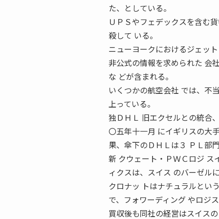
た、としている。
ＵＰＳやフェデックスを含む貨
殺して いる。
ニューヨークにおけるジェット
非公式の情報を求められた 会
な どが含まれる。
いくつかの航空会社 では、不
上っている。
独ＤＨＬ 旧エクセルとの統合、
〇五年十一月 にイギリスの大
果、傘下のＤＨＬは３ ＰＬ部
新 クウェート・ＰＷＣロジ ス
ィクスは、スイス のバーゼル
クロナッ トはナチュラルとい
で、フォワーディング やロジ
買収後も同社の経営はスイスの