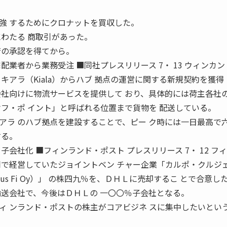
強 するためにクロナットを買収した。
にわたる 商取引があった。
府の承認を得てから。
配業者から業務受注 ■同社プレスリリース 7・ 13 ウィンカン
キアラ（Kiala）からハブ 拠点の運営に関する新規契約を獲得
会社向けに物流サービスを提供して おり、具体的には荷主各社
オフ・ポ イント」と呼ばれる位置まで貨物を 配送している。
アラ のハブ拠点を建設することで、ピー ク時には一日最高で
する。
会社化 ■フィンランド・ポスト プレスリリース 7・ 12 フ
同で経営していたジョイントベン チャー企業「カルポ・クルジ
jetus Fi Oy）」 の株四九％を、ＤＨＬに売却するこ とで合意し
輸送会社で、今後はＤＨＬの 一〇〇％子会社となる。
ィ ンランド・ポストの株主がコアビジネ スに集中したいとい