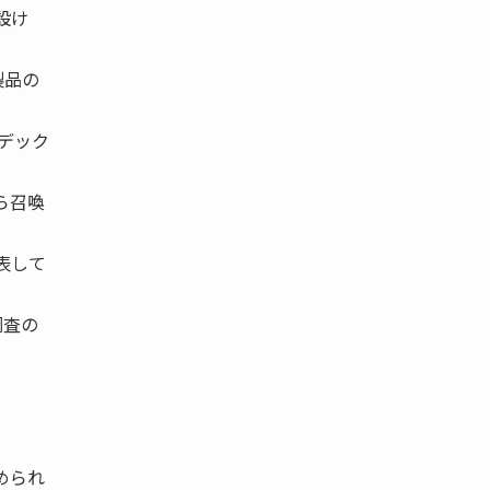
設け
製品の
ェデック
ら召喚
表して
調査の
。
められ