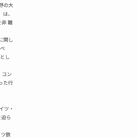
野の大
）は、
非 難
に関し
るべ
どとし
・コン
った行
ドイツ・
を迫ら
イツ鉄