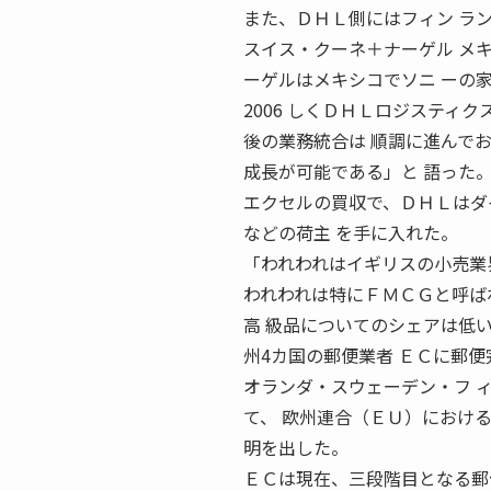
また、ＤＨＬ側にはフィン ラ
スイス・クーネ＋ナーゲル メキ
ーゲルはメキシコでソニ ーの家電部
2006 しくＤＨＬロジスティ
後の業務統合は 順調に進んで
成長が可能である」と 語った
エクセルの買収で、ＤＨＬはダ
などの荷主 を手に入れた。
「われわれはイギリスの小売業
われわれは特にＦＭＣＧと呼ば
高 級品についてのシェアは低い
州4カ国の郵便業者 ＥＣに郵便
オランダ・スウェーデン・フ 
て、 欧州連合（ＥＵ）におけ
明を出した。
ＥＣは現在、三段階目となる郵