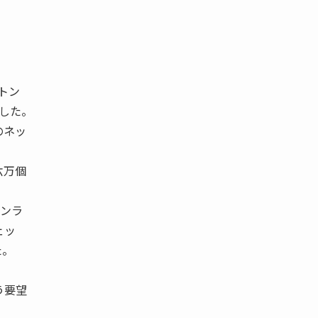
トン
 した。
のネッ
六万個
ィンラ
ェッ
た。
う要望