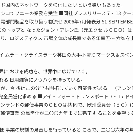
ンド国内のネットワークを強化した いという狙いもあった。
シコでソニーの業務を受注 ■同社プレスリリース 7・ 13 ク
門製品を取り扱う物流セ 2006年7月発表分 51 SEPTEMBE
クスのトップと なったジョン・アレン氏（元エクセ ルＣＥＯ）
おり、ロジスティクス 市場全体の成長率である年率五〜 六％を
。
イ ムラー・クライスラーや英国の大手小 売りマークス＆スペ
界に おける成功を、世界中に広げていく。
れる 日用雑貨にノウハウを持っている。
が、今 後はこの分野も開拓していく可能性 がある」（アレン
完全民営化求める ■アイ・フォー・トランスポート 7・ 17 ド
ィンランドの郵便事業のＣＥＯは共 同で、欧州委員会（ＥＣ）
る郵便事業 の民営化が二〇〇九年までに完了す ることを要望す
便 事業の規制の見直しを行っていると ころで、二〇〇六年の