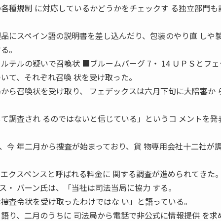
の各種規制 に対応しているかどうかをチェックす る独立部門も
製品にスペイン語の説明書を差し込んだり、包装のやり直 しや
する。
ルテルの疑いで召喚状 ■ブルームバーグ 7・ 14 ＵＰＳとフ
ついて、それぞれ召喚 状を受け取った。
局から召喚状を受け取り、 フェデックスは六月下旬に大陪審か 
して調査され るのではないと信じている」というコ メントを発
、今 年二月から捜査が始まっており、貨 物専用会社十二社が
・エクスペンスと呼ばれる料金に 関する調査が進められてきた
ス・ バーン氏は、「当社は司法当局に協力 する。
は捜査令状を受け取ったわけではな い」と語っている。
と語り、二月のうちに 司法局から電話で非公式に情報提供 を求