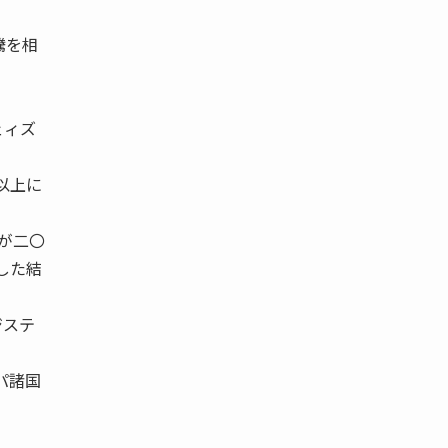
騰を相
ェィズ
以上に
トが二〇
した結
ジステ
パ諸国