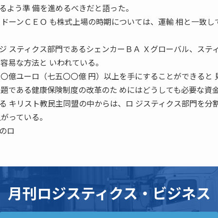
るよう準 備を進めるべきだと語った。
メドーンＣＥＯ も株式上場の時期については、運輸 相と一致し
ジ スティクス部門であるシェンカーＢＡ Ｘグローバル、ステ
も容易な方法と いわれている。
五〇億ユーロ（七五〇〇億 円）以上を手にすることができると 
課題である健康保険制度の改革のた めにはどうしても必要な資
る キリスト教民主同盟の中からは、ロ ジスティクス部門を分
上がっている。
のロ
月刊ロジスティクス・ビジネス