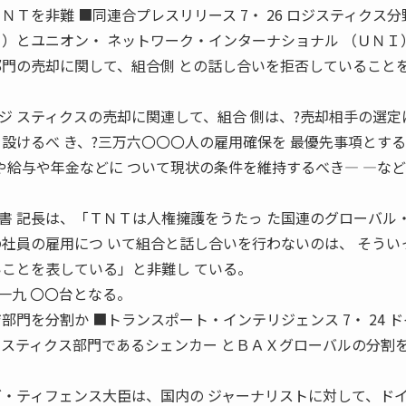
ＮＴを非難 ■同連合プレスリリース 7・ 26 ロジスティクス分
Ｆ）とユニオン・ ネットワーク・インターナショナル （ＵＮＩ
部門の売却に関して、組合側 との話し合いを拒否していることを
ジ スティクスの売却に関連して、組合 側は、?売却相手の選定
設けるべ き、?三万六〇〇〇人の雇用確保を 最優先事項とす
や給与や年金などに ついて現状の条件を維持するべき― ―な
書 記長は、「ＴＮＴは人権擁護をうたっ た国連のグローバル
の社員の雇用につ いて組合と話し合いを行わないのは、 そうい
いことを表している」と非難し ている。
一九 〇〇台となる。
部門を分割か ■トランスポート・インテリジェンス 7・ 24 
ジスティクス部門であるシェンカー とＢＡＸグローバルの分割
グ・ティフェンス大臣は、国内の ジャーナリストに対して、ド