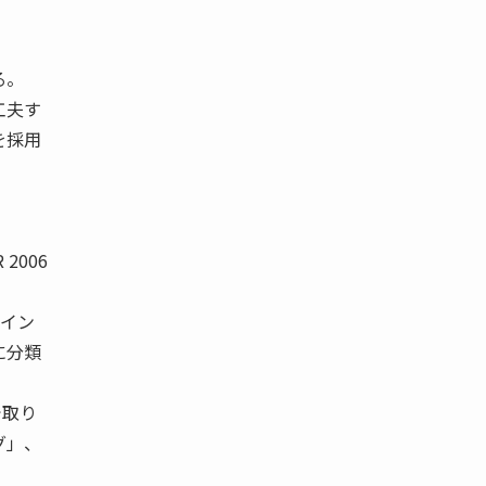
る。
工夫す
を採用
2006
ョイン
に分類
で取り
グ」、