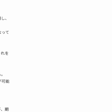
用し、
なって
。
それを
る。
が可能
が、期