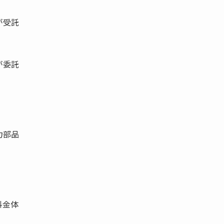
が受託
が委託
力部品
料金体