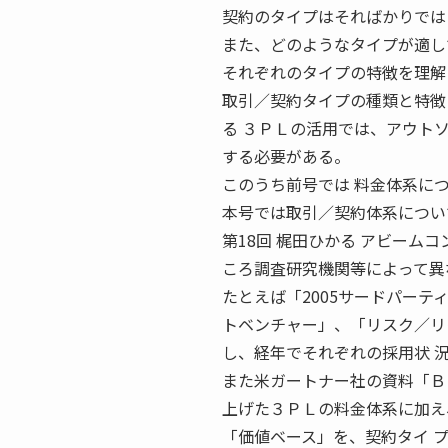
契約のタイプはそればかりでは
また、どのようなタイプが適し
それぞれのタイプの特徴を理解
取引／契約タイプの種類と特徴
る ３ＰＬの活用では、アウト
する必要がある。
このうち前号では 料金体系に
本号では取引／契約体系につい
第18回 梶田ひかる アビームコン
ころ調査研究機関等によって異
たとえば「2005サードパーティロジ
トベンチャー」、「リスク／リ
し、経年でそれぞれの採用状 
また米ガートナー社の資料「Ｂ
上げた３ＰＬの料金体系に加え
「価値ベース」を、契約タイ 