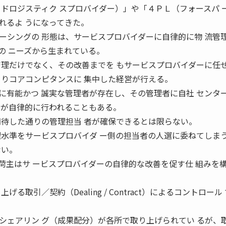
ードロジスティク スプロバイダー）」や「４ＰＬ（フォースパ 
れるよ うになってきた。
ーシングの 形態は、サービスプロバイダーに自律的に物 流管
の ニーズから生まれている。
管理だけでなく、その改善までを もサービスプロバイダーに任
よりコアコンピタンスに 集中した経営が行える。
に有能かつ 誠実な管理者が存在し、その管理者に自社 センタ
 が自律的に行われることもある。
期待した通りの管理担当 者が確保できるとは限らない。
理水準をサービスプロバイダ ー側の担当者の人選に委ねてしま
ない。
荷主はサ ービスプロバイダーの自律的な改善を促す仕 組みを
る取引／契約（Dealing / Contract）によるコントロール
シェアリン グ（成果配分）が各所で取り上げられてい るが、