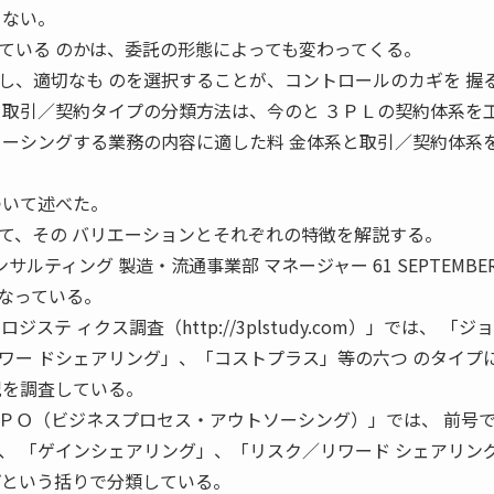
 ない。
ている のかは、委託の形態によっても変わってくる。
し、適切なも のを選択することが、コントロールのカギを 握
 取引／契約タイプの分類方法は、今のと ３ＰＬの契約体系を
ソーシングする業務の内容に適した料 金体系と取引／契約体系
ついて述べた。
て、その バリエーションとそれぞれの特徴を解説する。
サルティング 製造・流通事業部 マネージャー 61 SEPTEMBER 
なっている。
ステ ィクス調査（http://3plstudy.com）」では、 「ジ
ワー ドシェアリング」、「コストプラス」等の六つ のタイプ
況を調査している。
ＰＯ（ビジネスプロセス・アウトソーシング）」では、 前号
、 「ゲインシェアリング」、「リスク／リワード シェアリン
プという括りで分類している。