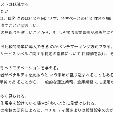
コストは低減する。
せたい。
は、稼動 直後は料金を固定せず、発生ベースの料金 体系を採
見直すことが望ましい。
果の見返りも欲しいことから、む しろ物流事業者側が積極的に
うち比較的簡単に導入できる のがベンチマーキング方式である
 2006 サービスレベルに関する特定の指標について 目標値を設け、
成 へのモチベーションを与える。
託者がペナルティを支払うと いう条項が盛り込まれることもあ
単純であ ることから、一般的な運送業務、倉庫業務 にも適用
は多く見られる。
罰則規定を設けている場合が 多いように見受けられる。
去の複数の研究によると、ペナル ティ設定よりは報酬設定の方