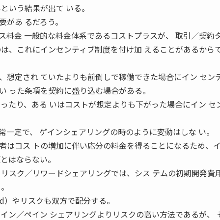
いという結果が出て いる。
要があ るだろう。
ス料金 一般的な料金体系であるコストプラスが、 取引／契約
のは、これにインセンティブ制度を付け加 えることがあるから
、想定され ていたよりも前倒しで稼働できた場合にイン セン
い った条項を契約に盛り込む場合がある。
まったり、ある いはコストが想定よりも下がった場合にイン セ
常一定で、 ゲインシェアリングの時のように変動はしな い。
者はコス トの増加に伴い応分の料金を得ることになるため、
額とはならない。
 リスク／リワードシェアリングでは、シス テムの初期開発費
る。
ard）やリスクも双方で配分する。
ゲイン／ペイン シェアリングよりリスクの高い方法であるが、 