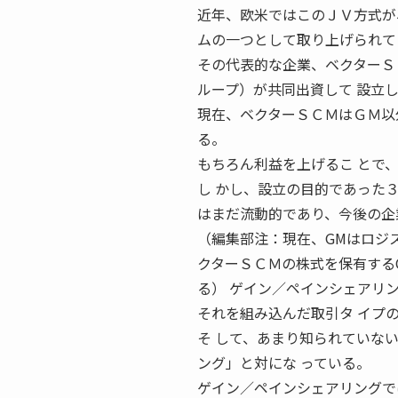
近年、欧米ではこのＪＶ方式が
ムの一つとして取り上げられて
その代表的な企業、ベクターＳ
ループ）が共同出資して 設立
現在、ベクターＳＣＭはＧＭ以
る。
もちろん利益を上げるこ とで
し かし、設立の目的であった３
はまだ流動的であり、今後の企
（編集部注：現在、GMはロジ
クターＳＣＭの株式を保有するC
る） ゲイン／ペインシェアリ
それを組み込んだ取引タ イプ
そ して、あまり知られていないが、
ング」と対にな っている。
ゲイン／ペインシェアリングで