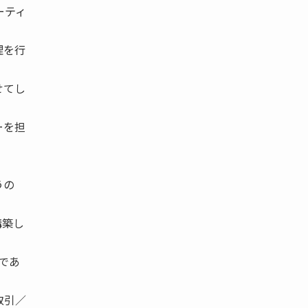
ーティ
理を行
せてし
ーを担
うの
構築し
 であ
取引／