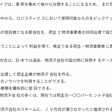
イプは、事 例を集めて後から分類することになるため、 まだ
の中から、ロジスティク スにおいて使用可能なものをピックア
務の受託者となる新会社を、荷主 と物流事業者の共同出資で設
行うことによって 利益を得て、株主である荷主・物流事業者 に
方式は、日 本では過去、物流子会社の設立時に採用す るケー
が出資して荷主企業の物流子 会社を作る。
者のノウハウを利用することができる。
の業務を優先的に受 託できる。
物流子会 社の多くは、現在では荷主の一〇〇パーセ ント子会
物流子会社のスキームに、Ｊ Ｖ方式が適さなかったと推測され