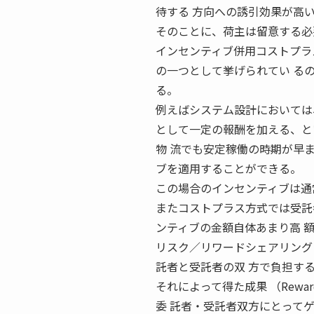
待する 方向への誘引効果が高
そのことに、荷主は留意する必
インセンティブ併用コストプラ
の一つとして挙げられてい る
る。
例えばシステム設計においては
として一定の報酬を加える、と
物 流でも安定稼働の時期が早
ブを適用することができる。
この場合のインセンティブは通
またコストプラス方式では受託
ンティブの金額自体あまり高 
リスク／リワードシェアリング
託者と受託者の双 方で負担す
それによって得た成果 （Rew
委 託者・受託者双方にとって