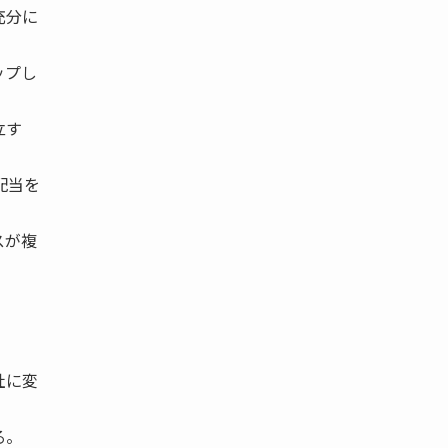
充分に
ップし
立す
配当を
スが複
社に変
る。