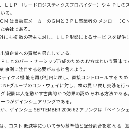
、ＬＬＰ （リードロジスティクスプロバイダー）や４ ＰＬの
 いる。
ＣＭ は自動車メーカーのＧＭと３ＰＬ事業者の メンロー（Ｃ
した会社である。
外にも複 数の荷主に対し、ＬＬＰ形態によるサービ スを提供
、出資企業への貢献も果たしている。
ＰＬとのパート ナーシップ形成のためのJV方式という意味 で
業 事例に注目する必要があると言えよう。
スティクス機 能を再び社内に戻し、直接コントロールする ため
 NFグループのコン・ウェイに対し、株の買 い戻し交渉を行
ング 報酬は人を動かす古典的かつ効果の認め られる方法である
の一つがゲインシェアリングである。
ゲインシェ SEPTEMBER 2006 62 アリングは「ペインシ
は、コスト 低減等について予め基準値と配分割合を定 める（