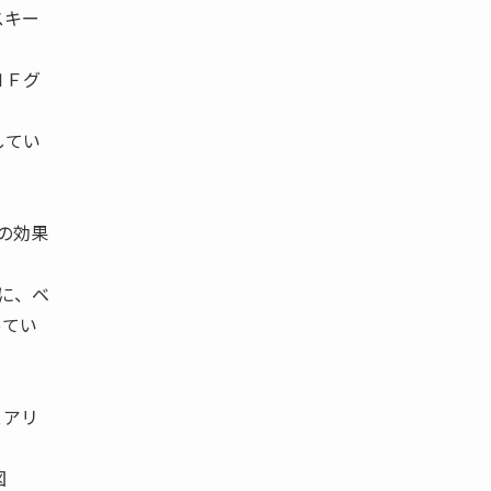
スキー
ＮＦグ
してい
の効果
に、ベ
ってい
。
ェアリ
図