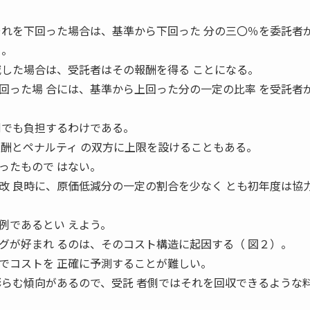
それを下回った場合は、基準から下回った 分の三〇％を委託者
る。
減した場合は、受託者はその報酬を得る ことになる。
回った場 合には、基準から上回った分の一定の比率 を受託者
側でも負担するわけである。
報酬とペナルティ の双方に上限を設けることもある。
ったもので はない。
改 良時に、原価低減分の一定の割合を少なく とも初年度は協
例であるとい えよう。
グが好まれ るのは、そのコスト構造に起因する（ 図２）。
でコストを 正確に予測することが難しい。
膨らむ傾向があるので、受託 者側ではそれを回収できるような