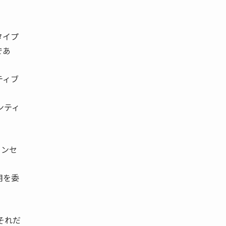
タイプ
であ
ティブ
ンティ
インセ
用を委
それだ