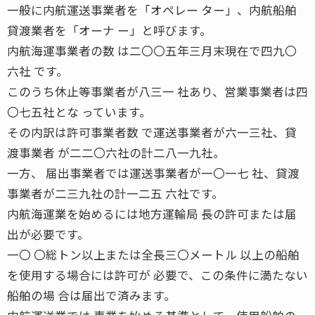
一般に内航運送事業者を「オペレー ター」、内航船舶
貸渡業者を「オーナ ー」と呼びます。
内航海運事業者の数 は二〇〇五年三月末現在で四九〇
六社 です。
このうち休止等事業者が八三一 社あり、営業事業者は四
〇七五社とな っています。
その内訳は許可事業者数 で運送事業者が六一三社、貸
渡事業者 が二二〇六社の計二八一九社。
一方、 届出事業者では運送事業者が一〇一七 社、貸渡
事業者が二三九社の計一二五 六社です。
内航海運業を始めるには地方運輸局 長の許可または届
出が必要です。
一〇 〇総トン以上または全長三〇メートル 以上の船舶
を使用する場合には許可が 必要で、この条件に満たない
船舶の場 合は届出で済みます。