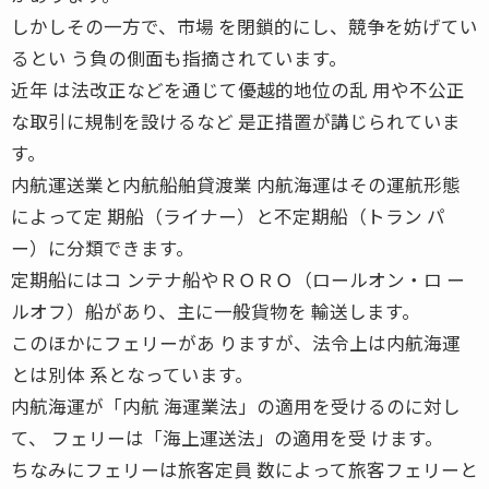
しかしその一方で、市場 を閉鎖的にし、競争を妨げてい
るとい う負の側面も指摘されています。
近年 は法改正などを通じて優越的地位の乱 用や不公正
な取引に規制を設けるなど 是正措置が講じられていま
す。
内航運送業と内航船舶貸渡業 内航海運はその運航形態
によって定 期船（ライナー）と不定期船（トラン パ
ー）に分類できます。
定期船にはコ ンテナ船やＲＯＲＯ（ロールオン・ロ ー
ルオフ）船があり、主に一般貨物を 輸送します。
このほかにフェリーがあ りますが、法令上は内航海運
とは別体 系となっています。
内航海運が「内航 海運業法」の適用を受けるのに対し
て、 フェリーは「海上運送法」の適用を受 けます。
ちなみにフェリーは旅客定員 数によって旅客フェリーと