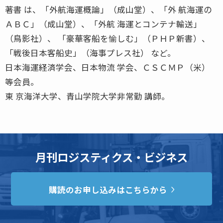
著書 は、「外航海運概論」（成山堂）、「外 航海運の
ＡＢＣ」（成山堂）、「外航 海運とコンテナ輸送」
（鳥影社）、 「豪華客船を愉しむ」（ＰＨＰ新書）、
「戦後日本客船史」（海事プレス社） など。
日本海運経済学会、日本物流 学会、ＣＳＣＭＰ（米）
等会員。
東 京海洋大学、青山学院大学非常勤 講師。
月刊ロジスティクス・ビジネス
購読のお申し込みはこちらから