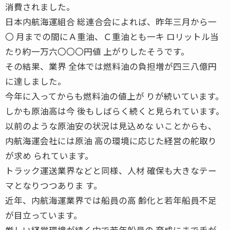
消費されました。
日本内航海運組合 総連合会によれば、昨年三月から一
〇 月までの間にＡ重油、Ｃ重油とも一キ ロリットル当
たり約一万六〇〇〇円値 上がりしたそうです。
その結果、業界 全体では燃料油の負担増が四三八億円
に達しました。
今年に入ってからも燃料油の値上が りが続いています。
しかも原油高は今 後もしばらく続くと見られています。
以前のような原油安の状況は見込めな いことからも、
内航海運会社には原油 高の環境に応じた経営の舵取り
が求め られています。
トラック運送業界などと同様、人材 確保も大きなテー
マとなりつつありま す。
近年、内航海運業界では船員の高 齢化と若年船員不足
が目立っています。
厳しい経営環境が続く中で若年船員の 育成にまで手が