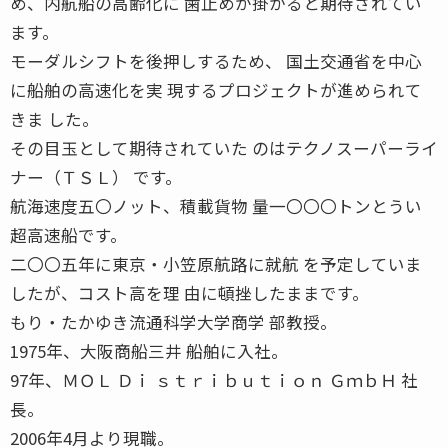
め、内航船の高齢化に 歯止めが掛かると期待されてい
ます。
モーダルシフトを後押しするため、 国土交通省を中心
に船舶の高速化を実 現するプロジェクトが進められて
きま した。
その目玉として期待されていた のはテクノスーパーライ
ナー（ＴＳＬ） です。
航海速度五〇ノット、積載貨物 量一〇〇〇トンとうい
超高速船です。
二〇〇五年に東京・小笠原航路に就航 を予定していま
したが、コスト高を理 由に頓挫したままです。
もり・たかゆき流通科学大学商学 部教授。
1975年、大阪商船三井 船舶に入社。
97年、ＭＯＬ Ｄｉ ｓｔｒｉｂｕｔｉｏｎ ＧｍｂＨ 社
長。
2006年4月より現職。