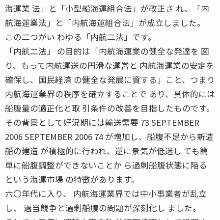
海運業 法」と「小型船海運組合法」が改正さ れ、「内
航海運業法」と「内航海運組合法」が成立しました。
この二つがい わゆる「内航二法」です。
「内航二法」 の目的は「内航海運業の健全な発達を 図
り、もって内航運送の円滑な運営と 内航海運業の安定を
確保し、国民経済 の健全な発展に資する」こと、つまり
内航海運業界の秩序を確立することで あり、具体的には
船腹量の適正化と取 引条件の改善を目指したものです。
その背景として好況期には輸送需要 73 SEPTEMBER
2006 SEPTEMBER 2006 74 が増加し、船腹不足から新造
船の建造 が積極的に行われ、逆に景気が低迷し ても簡
単に船腹調整ができないことか ら過剰船腹状態に陥る
という海運市場 の特徴があります。
六〇年代に入り、 内航海運業界では中小事業者が乱立
し、 過当競争と過剰船腹の問題が深刻化し ました。