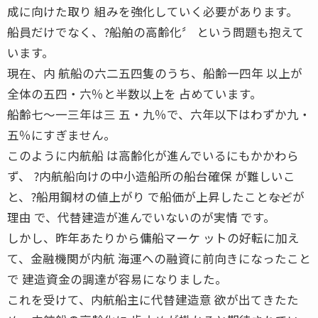
成に向けた取り 組みを強化していく必要があります。
船員だけでなく、?船舶の高齢化〞 という問題も抱えて
います。
現在、内 航船の六二五四隻のうち、船齢一四年 以上が
全体の五四・六％と半数以上を 占めています。
船齢七〜一三年は三 五・九％で、六年以下はわずか九・
五％にすぎません。
このように内航船 は高齢化が進んでいるにもかかわら
ず、 ?内航船向けの中小造船所の船台確保 が難しいこ
と、?船用鋼材の値上がり で船価が上昇したこと――などが
理由 で、代替建造が進んでいないのが実情 です。
しかし、昨年あたりから傭船マーケ ットの好転に加え
て、金融機関が内航 海運への融資に前向きになったこと
で 建造資金の調達が容易になりました。
これを受けて、内航船主に代替建造意 欲が出てきたた