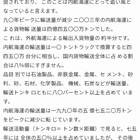
奨されており、 このことは内航海運にとって追い風と
なっていると言えます。
九〇年ピークに輸送量が減少 二〇〇三年の内航海運に
よる貨物輸 送量は四億四五〇〇万トンでした。
こ れは、外航海運による輸出入貨物量の 約半分です。
内航海運の輸送量は一〇 トントラックで換算すると四
四五〇万 台分に相当し、国内貨物輸送全体に占 める割
合は八％弱にすぎません。
品目 別では石油製品、非鉄金属、金属、セ メント、砂
利、砂、石材、化学製品、 機械、石炭などが輸送量、
輸送トンキ ロともに八〇パーセント以上を占めて いま
す。
内航海運の輸送量は一九九〇年の五 億七五二〇万トン
をピークに減少に転 じています。
輸送活動量（トンキロ＝ トン数×距離）で見ると、七五
年には 全体の五〇％以上を占めていましたが、 その後