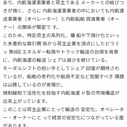
あり、内航海運事業者と荷主である メーカーとの結びつ
きが強く、さらに 内航海運事業者の中においても内航運
送事業者（オペレーター）と内航船舶 貸渡業者（オー
ナー）の関係が緊密で す。
このため、特定荷主の系列化、傭 船や下請け化といっ
た多重的な取引関 係から荷主企業を頂点にしたピラミ
ッ 第6回 エネルギー転換やトラック輸送の台頭を背景
に、内航海運の輸送 シェアは減少を続けている。
モーダルシフトの担い手としてシェア 回復が期待され
ているが、船舶の老朽化や船員不足など克服すべき 課題
は山積しているのが実情だ。
規制緩和で活性化を目指す内航海運 ド型の市場構造が
出来上がっています。
このことは荷主企業にとって輸送の 安定化、オペレータ
ー・オーナーにと って経営の安定化につながっている面
があります。