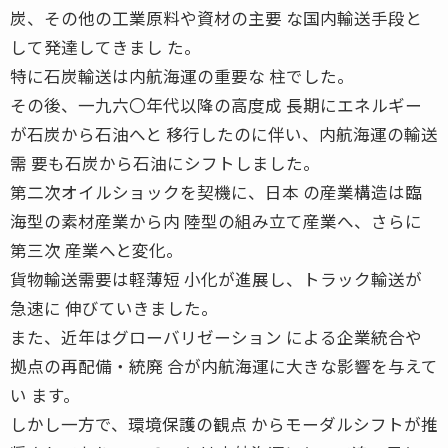
炭、その他の工業原料や資材の主要 な国内輸送手段と
して発達してきまし た。
特に石炭輸送は内航海運の重要な 柱でした。
その後、一九六〇年代以降の高度成 長期にエネルギー
が石炭から石油へと 移行したのに伴い、内航海運の輸送
需 要も石炭から石油にシフトしました。
第二次オイルショックを契機に、日本 の産業構造は臨
海型の素材産業から内 陸型の組み立て産業へ、さらに
第三次 産業へと変化。
貨物輸送需要は軽薄短 小化が進展し、トラック輸送が
急速に 伸びていきました。
また、近年はグローバリゼーション による企業統合や
拠点の再配備・統廃 合が内航海運に大きな影響を与えて
い ます。
しかし一方で、環境保護の観点 からモーダルシフトが推