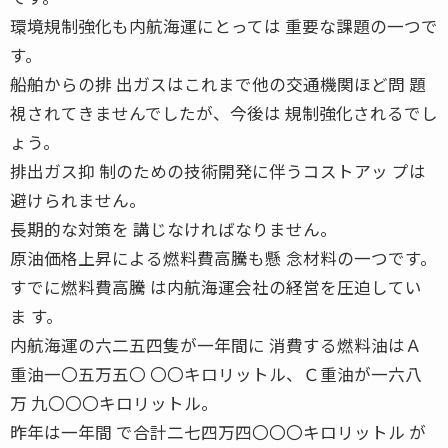
環境規制強化も内航海運にとっては 重要な課題の一つで
す。
船舶からの排 出ガスはこれまで他の交通機関ほど問 題
視されてきませんでしたが、今後は 規制強化されるでし
ょう。
排出ガス抑 制のための技術開発に伴うコストアッ プは
避けられません。
長期的な対策を 講じなければなりません。
原油価格上昇による燃料費高騰も懸 念材料の一つです。
すでに燃料費高騰 は内航海運会社の経営を圧迫してい
ま す。
内航海運の六二五四隻が一年間に 消費する燃料油はＡ
重油一〇五万五〇 〇〇キロリットル、Ｃ重油が一六八
万 九〇〇〇キロリットル。
昨年は一年間 で合計二七四万四〇〇〇キロリットル が