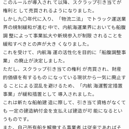
このルールが導入され て以降、スクラップ引き当てが
権利と して売買されるようになりました。
しかし九〇年代に入り、「物流二法」 でトラック運送業
界の規制緩和が進む 中で、内航海運業界においても船腹
調 整によって事業拡大や新規参入が制限 されることを
緩和すべきとの声が大き くなりました。
これを受けて、内航海 運の活性化を目的に「船腹調整事
業」 の廃止が決定しました。
ただし、スクラップ引き当ての権利 が売買され、財産
的価値を有するもの になっている現状から一気に廃止す
る ことによる混乱を避けるため、「内航 海運暫定措置
事業」が緩和措置として 導入されました。
これは新たな船舶建 造に際して、引き当て資格がなくて
も 一定の建造納付金を支払えば建造が可 能になるとい
うものです。
また、自己所有船を解撤する事業者 は従来であればそ