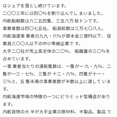
はシェアを落とし続けています。
二〇〇三年には四〇％を割り込んでし まいました。
内航船舶数は六二五四隻、三五八万 総トンです。
事業者数は四〇七五社、 船員総数は三万七〇八人。
内航海運事 業者の九九・六％が資本金三億円以下、 従
業員三〇〇人以下の中小零細企業で す。
大手二〇社が売上高全体の二〇％、 船腹量の三〇％を
占めています。
一事 業者当たりの運航隻数は、一隻が一 九・九％、二
隻が一三・七％、三隻が 十二・六％、四隻が十一・
三％と、五 隻未満の事業者数が半数以上に達して いま
す。
内航海運市場の特徴の一つにピラミ ッド型構造があり
ます。
内航貨物の大 半が大手企業の原材料、半製品、製品 で