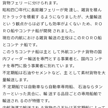
貨物フェリ ーに分けられます。
昭和四〇年代に長距離フェリーが発 達し、雑貨を積ん
だトラックを積載す るようになりましたが、大量輸送
とい う観点からは必ずしも効率がよくない ため、ＲＯ
ＲＯ船やコンテナ船が開発 されました。
現在の内航における雑貨 輸送の主役はこのＲＯＲＯ船
とコンテ ナ船です。
このうちコンテナ船は主と して外航コンテナ貨物の国
内フィーダ ー輸送を専門とする事業者と、国内コ ンテ
ナを専門に扱う事業者に別れてい ます。
不定期船は石油やセメントなど、主 として素材貨物を大
量輸送します。
不 定期船では自動車なら自動車専用船、 石油ならタン
カーといった具合に、輸 送する品目ごとの専用船舶で
輸送され るのが特徴です。
内航海運で輸送され る貨物の八五％は不定期船によって