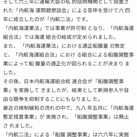
そして六三年に運輸大臣の私 的諮問機関として設置さ
れた「内航海 運問題懇談会」による答申を受けて六 四
年に成立したのが「内航二法」です。
「内航海運業法」では事業が許可制 となり、「内航海運
組合法」では海運 組合の結成が定められました。
また、 「内航海運業法」における適正船腹量 の策定
と、「内航海運組合法」におけ る組合による船腹調整事
業によって船 腹量の適正化が図られることが決まり ま
した。
その後、日本内航海運組合総 連合会が「船腹調整事
業」を実施して きましたが、結果として新規参入や自
由な競争を抑制することにもなりまし た。
最近の規制緩和の流れの中で、九八 年五月に「内航海運
暫定措置事業」が 実施され、「船腹調整事業」は廃止
さ れました。
「内航二法」による「船腹 調整事業」は六六年に実施