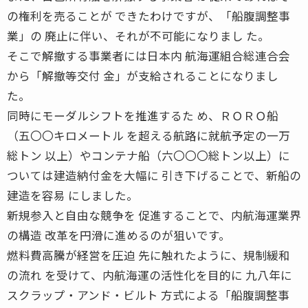
の権利を売ることが できたわけですが、「船腹調整事
業」の 廃止に伴い、それが不可能になりまし た。
そこで解撤する事業者には日本内 航海運組合総連合会
から「解撤等交付 金」が支給されることになりまし
た。
同時にモーダルシフトを推進するた め、ＲＯＲＯ船
（五〇〇キロメートル を超える航路に就航予定の一万
総トン 以上）やコンテナ船（六〇〇〇総トン以上）に
ついては建造納付金を大幅に 引き下げることで、新船の
建造を容易 にしました。
新規参入と自由な競争を 促進することで、内航海運業界
の構造 改革を円滑に進めるのが狙いです。
燃料費高騰が経営を圧迫 先に触れたように、規制緩和
の流れ を受けて、内航海運の活性化を目的に 九八年に
スクラップ・アンド・ビルト 方式による「船腹調整事