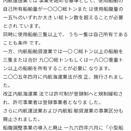
内航運送業では 事業を始める基準として、使用船舶の
自己所有船舶量が一〇〇〇総トンまた は使用船腹量の
一五％のいずれか大き い総トン数を超えることが必要
とされ ています。
同時に使用船舶三隻以上で、 うち一隻は自己所有である
ことも条件 です。
一方、内航船舶貸渡業では一〇 〇総トン以上の船舶を
三隻または合計 九〇〇総トンもしくは一八〇〇重量ト
ン以上の船舶を所有することが必要に なります。
二〇〇五年四月に内航海運業法が改 正、施行されまし
た。
改正内航海運業 法では許可制が登録制へと規制緩和さ
れ、許可事業者は登録事業者となりま した。
さらに内航運送業および内航船 舶貸渡業の事業区分も
廃止されました。
船腹調整事業の導入と廃止 一九六四年六月に「小型船