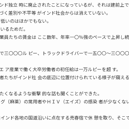
ンド独立 時に廃止されたことになっているが、それは建前上で
づく差別や不平等 がインド社会からは消えていない。
が低いのはほかでもない。
ているためだ。
業員たちの賃金は ここ数年、年率一〇％強のペースで上昇し
で三〇〇〇ル ピー、トラックドライバーで一五〇〇〜三〇〇
エ ア産業で働く大卒労働者の初任給は一万ルピーを超 す。
者たちがインド社 会の底辺に位置付けられている様子が窺え
たくなるような衝撃 的な話も聞くことができた。
ッグ（麻薬）の常用者やＨＩＶ（エイズ）の感染 者が少なくな
はインド各地の国道沿いに点在する売春宿で休 憩を取り、そこ