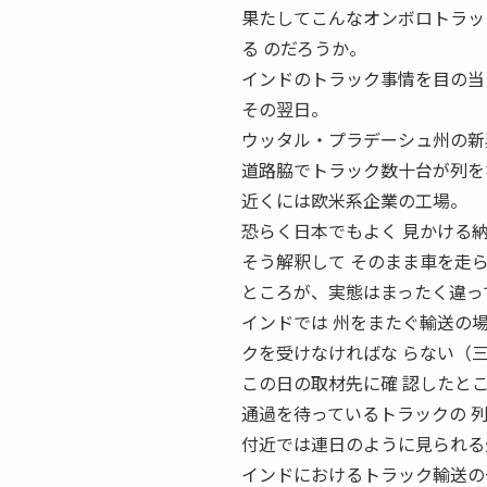
果たしてこんなオンボロトラッ
る のだろうか。
インドのトラック事情を目の当
その翌日。
ウッタル・プラデーシュ州の新
道路脇でトラック数十台が列を
近くには欧米系企業の工場。
恐らく日本でもよく 見かける
そう解釈して そのまま車を走
ところが、実態はまったく違っ
インドでは 州をまたぐ輸送の場合、州
クを受けなければな らない（
この日の取材先に確 認したと
通過を待っているトラックの 
付近では連日のように見られる
インドにおけるトラック輸送の