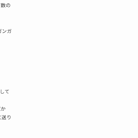
有数の
ガンガ
して
窓か
に送り