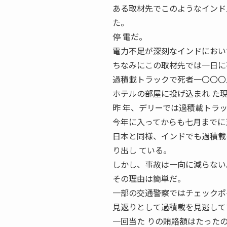
ある取材先でこのようなインド
た。
停 電だ。
電力不足が深刻なインドにおい
ちなみにこの取材先では一日に
過積載トラックで死者一〇〇〇
ホテルの部屋に投げ込まれ た
昨 年、デリーでは過積載トラ
今年に入ってからも七月までに
日本と同様、インドでも過積載
り出し ている。
しかし、事故は一向に減らない
その理由は簡単だ。
一部の交通警察ではチェックポ
見返りとして過積載を見逃して
一回当た りの賄賂額はたった