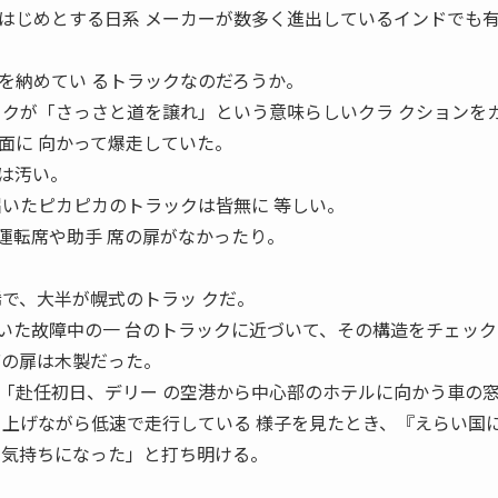
はじめとする日系 メーカーが数多く進出しているインドでも
を納めてい るトラックなのだろうか。
ックが「さっさと道を譲れ」という意味らしいクラ クションを
面に 向かって爆走していた。
は汚い。
届いたピカピカのトラックは皆無に 等しい。
運転席や助手 席の扉がなかったり。
稀で、大半が幌式のトラッ クだ。
いた故障中の一 台のトラックに近づいて、その構造をチェック
席の扉は木製だった。
「赴任初日、デリー の空港から中心部のホテルに向かう車の
き上げながら低速で走行している 様子を見たとき、『えらい国
な気持ちになった」と打ち明ける。