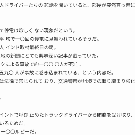
人ドライバーたちの 悲話を聞いていると、部屋が突然真っ暗
て停電は珍しく ない現象だという。
平 均で一〇回の停電に見舞われているそうだ。
人 インド取材最終日の朝。
現地の新聞にとても興味深い記事が載っていた。
ックによる事故で約一〇〇 〇人が死亡。
五九〇 人が事故に巻き込まれている、という内容だ。
は法律で禁じられて おり、交通警察が州境での取り締まり強
。
イントで呼び 止めたトラックドライバーから賄賂を受け取り
いるためだ。
の一〇〇ルピーだ。