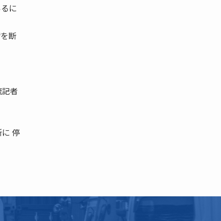
いるに
請を断
流記者
に 停