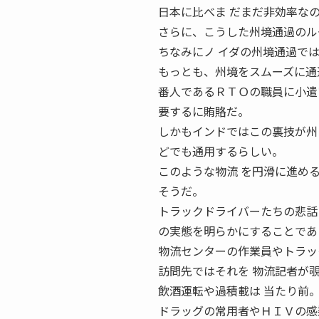
日本に比べま だまだ非効率な
さらに、こうした州境通過のル
ちなみにノ イダの州境通過で
もっとも、州境をスムーズに通
番人であるＲＴＯの職員に小遣
要するに賄賂だ。
しかもインドではこの裏技が州
どでも通用するらしい。
このような物流 を円滑に進め
そうだ。
トラックドライバーたちの悲話
の実態を明らかにすることであ
物流センターの作業員やトラッ
訪問先ではそれを 物流記者が
飲酒運転や過積載は 当たり前
ドラッグの常用者やＨＩＶの感