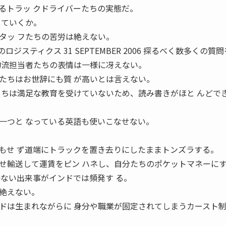
るトラッ クドライバーたちの実態だ。
していくか。
タッ フたちの苦労は絶えない。
ジスティクス 31 SEPTEMBER 2006 探るべく数多くの質
物流担当者たちの表情は一様に冴えない。
たちはお世辞にも質 が高いとは言えない。
 ちは満足な教育を受けていないため、読み書きがほと んどで
一つと なっている英語も使いこなせない。
もせ ず道端にトラックを置き去りにしたままトンズラする。
せ輸送して運賃をピン ハネし、自分たちのポケットマネーに
かない出来事がインドでは頻発す る。
絶えない。
ドは生まれながらに 身分や職業が固定されてしまうカースト