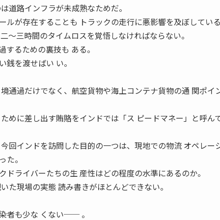
のは道路インフラが未成熟なためだ。
ールが存在することも トラックの走行に悪影響を及ぼしてい
は二〜三時間のタイムロスを覚悟しなければならない。
過するための裏技も ある。
い銭を渡せばい い。
 境通過だけでなく、航空貨物や海上コンテナ貨物の通 関ポイ
るために差し出す賄賂をインドでは「ス ピードマネー」と呼ん
 今回インドを訪問した目的の一つは、現地での物流 オペレー
った。
クドライバーたちの生 産性はどの程度の水準にあるのか。
覗いた現場の実態 読み書きがほとんどできない。
。
染者も少な くない── 。