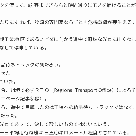
クを使って、顧 客まできちんと時間通りにモノを届けること
たりにす れば、物流の専門家ならずとも危機意識が芽生える
興工業地 区であるノイダに向かう道中で奇妙な光景に出くわし
なして停車してい る。
納品待ちトラックの列だろう。
らせた。
ていた。
境で必ずＲＴＯ（Regional Transport Office）による
三二ページ記事参照）。
ころ、道中で目撃したのは工場への納品待ち トラックではなく
列だった。
光景であっ て、決して珍しいものではないという。
一日平均走行距離は 三五〇キロメートル程度とされている。