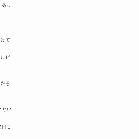
 あっ
続けて
〇ルピ
るだろ
いとい
でＨＩ