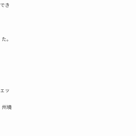
ができ
。
 た。
チェッ
、州境