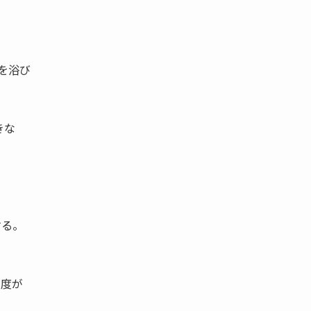
問を浴び
きな
する。
制度が