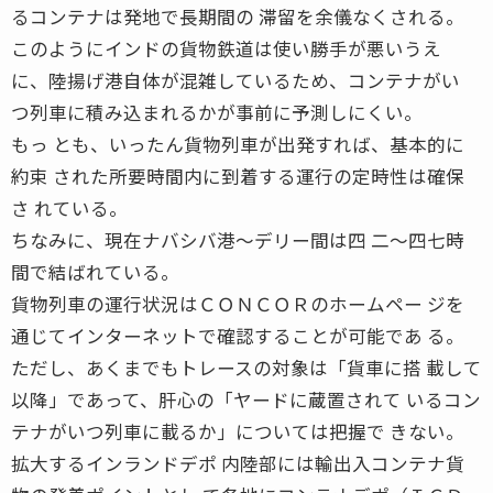
るコンテナは発地で長期間の 滞留を余儀なくされる。
このようにインドの貨物鉄道は使い勝手が悪いうえ
に、陸揚げ港自体が混雑しているため、コンテナがい
つ列車に積み込まれるかが事前に予測しにくい。
もっ とも、いったん貨物列車が出発すれば、基本的に
約束 された所要時間内に到着する運行の定時性は確保
さ れている。
ちなみに、現在ナバシバ港〜デリー間は四 二〜四七時
間で結ばれている。
貨物列車の運行状況はＣＯＮＣＯＲのホームペー ジを
通じてインターネットで確認することが可能であ る。
ただし、あくまでもトレースの対象は「貨車に搭 載して
以降」であって、肝心の「ヤードに蔵置されて いるコン
テナがいつ列車に載るか」については把握で きない。
拡大するインランドデポ 内陸部には輸出入コンテナ貨