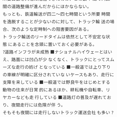
間の道路整備が進んだからにほかならない。
もっとも、鉄道輸送が四二〜四七時間という所要 時間
を逸脱することが少ないのに対して、トラック輸 送の場
合、次のような定時制への阻害要因がある。
ト ラック輸送のリードタイムは依然として不安定な状
態 にあることを念頭に置いておく必要がある。
?道路インフラが未成熟 ■ナショナルハイウェーとはい
え、路面には凹凸が少 なくなく、トラックにとってスム
ーズな走行の妨げ となっている ■一般道では上り下り
の車線が明確に区分されていな いケースもあり、走行に
支障を来している ■一般道では野良牛をはじめとする
動物の往来が日常 的にあるほか、耕耘機や自転車、リ
ヤカーなども走 行している ■道路灯の普及が遅れてお
り、夜間走行には危険が伴 う。
そもそも夜間には走行しないトラック運送会社 も多い ?