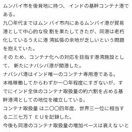
ムンバイ市を後背地に持つ、 インドの基幹コンテナ港で
ある。
九〇年代まではムン バイ市内にあるムンバイ港が貿易
港として中心的な役 割を果たしてきたが、同港は老朽
化しているうえに港 湾拡張の余地が乏しいという問題
を抱えていた。
その ため、コンテナ化への対応を目指す港湾施設とし
て、 新たにナバシバ港が開港した。
ナバシバ港はインド唯一のコンテナ専用港である。
本格稼働してからわずか一〇年程度にすぎないが、す
でにインド全体のコンテナ取扱量の約六割を占める基
幹港湾としての地位を確立している。
コンテナ取扱量 は二〇〇四年度、世界三一位に相当す
る二三七万Ｔ ＥＵを記録した。
今後も同港のコンテナ取扱量の増加ペースは衰えな いと