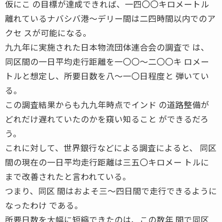
仮にこ の目標が達成できれば、一四〇〇キロメートル
離れているナバシバ港〜デリー間は二四時間以内でのア
クセ スが可能になる。
九九年に実施された日本物流団体連合会の調査で は、
同区間の一日平均走行距離を一〇〇〜二〇〇キ ロメー
トルと想定し、所要日数を八〜一〇日程度と 弾いてい
る。
この調査結果からも九九年時点でインド の道路整備が
どれだけ遅れていたのかを窺い知ること ができるだろ
う。
これに対して、世界銀行などによる調査によると、 同区
間の現在の一日平均走行距離は三五〇キロメー トルに
まで改善されたと言われている。
つまり、同区 間はおよそ三〜四日間で走行できるように
なったわけ である。
所要日数を大幅に短縮できたのは、この数年 間で同区