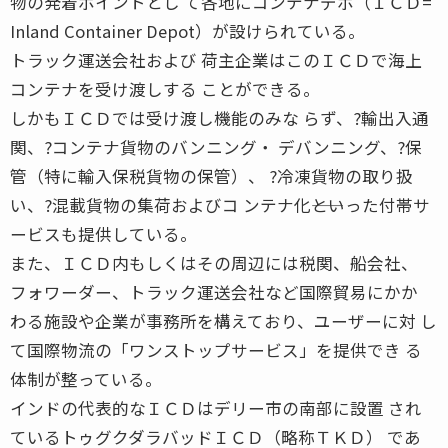
物の発着ポイントとし て各地にコンテナデポ（ＩＣＤ=
Inland Container Depot）が設けられている。
トラック運送会社および 荷主企業はこのＩＣＤで海上
コンテナを受け渡しする ことができる。
しかもＩＣＤでは受け渡し機能のみな らず、?輸出入通
関、?コンテナ貨物のバンニング・ デバンニング、?保
管（特に輸入保税貨物の保管）、 ?冷凍貨物の取り扱
い、?混載貨物の集荷およびコ ンテナ化――といった付帯サ
ービスも提供している。
また、ＩＣＤ内もしくはその周辺には税関、船会社、
フォワーダー、トラック運送会社など国際貿易にかか
わる施設や企業が事務所を構えており、ユーザーに対 し
て国際物流の「ワンストップサービス」を提供でき る
体制が整っている。
インドの代表的なＩＣＤはデリー市の南部に設置 され
ているトゥグクダラバッドＩＣＤ（略称ＴＫＤ） であ