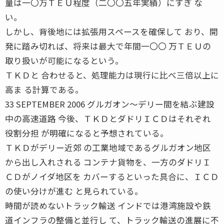
量は一〇万ＴＥＵ程度（二〇〇五年実績）にすぎ な
い。
しかし、背後地には拡張用スペースを確保して おり、開
発に踏み切れば、将来は最大で年間一〇〇 万ＴＥＵの
取り扱いが可能になるという。
ＴＫＤと 合わせると、処理能力は現行に比べ三倍以上に
高ま る計算である。
33 SEPTEMBER 2006 グルガオン〜デリー間を結ぶ建設
中の高速道路 今後、ＴＫＤとダドリＩＣＤはそれぞれ
役割分担 が明確になると予想されている。
ＴＫＤがデリー近郊 の工業地域であるグルガオン地区
から出し入れされる コンテナ貨物を、一方のダドリＩ
ＣＤがノイダ地区を カバーするといった具合に、ＩＣＤ
の使い分けが進む と見られている。
時間が読めないトラック輸送 インドでは港湾施設や鉄
道インフラの整備と並行し て、トラック輸送の進展に不