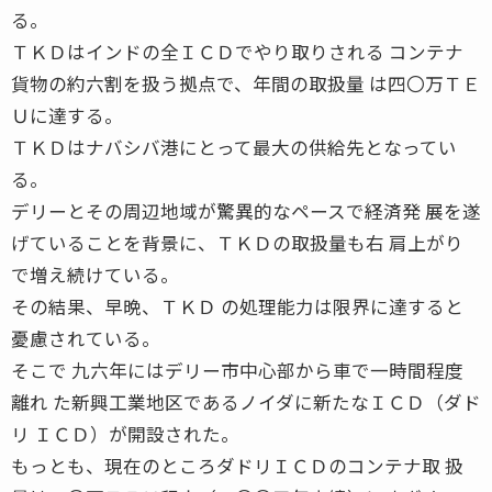
る。
ＴＫＤはインドの全ＩＣＤでやり取りされる コンテナ
貨物の約六割を扱う拠点で、年間の取扱量 は四〇万ＴＥ
Ｕに達する。
ＴＫＤはナバシバ港にとって最大の供給先となってい
る。
デリーとその周辺地域が驚異的なペースで経済発 展を遂
げていることを背景に、ＴＫＤの取扱量も右 肩上がり
で増え続けている。
その結果、早晩、ＴＫＤ の処理能力は限界に達すると
憂慮されている。
そこで 九六年にはデリー市中心部から車で一時間程度
離れ た新興工業地区であるノイダに新たなＩＣＤ（ダド
リ ＩＣＤ）が開設された。
もっとも、現在のところダドリＩＣＤのコンテナ取 扱