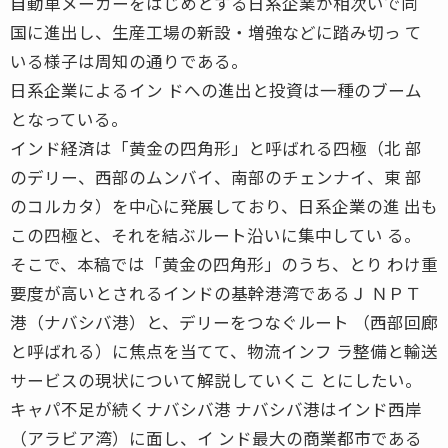
自動車メーカーをはじめとする日系企業が相次いで同
国に進出し、生産工場の新設・増強などに踏み切っ て
いる様子は周知の通りである。
日系企業によるイン ドへの進出と投資は一種のブーム
となっている。
インド経済は「黄金の四角形」と呼ばれる四極（北 部
のデリー、西部のムンバイ、南部のチェンナイ、東 部
のコルカタ）を中心に発展しており、日系企業の進 出も
この四極と、それを結ぶルート沿いに集中してい る。
そこで、本稿では「黄金の四角形」のうち、とり わけ重
要度が高いとされるインドの基幹港湾であるＪ ＮＰＴ
港（ナバシバ港）と、デリーをつなぐルート （西部回廊
と呼ばれる）に焦点を当てて、物流インフ ラ整備と輸送
サービスの現状について解説していくこ とにしたい。
キャパ不足が続くナバシバ港 ナバシバ港はインド西岸
（アラビア湾）に面し、イ ンド最大の商業都市である