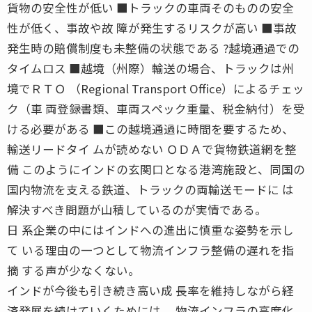
貨物の安全性が低い ■トラックの車両そのものの安全
性が低く、事故や故 障が発生するリスクが高い ■事故
発生時の賠償制度も未整備の状態である ?越境通過での
タイムロス ■越境（州際）輸送の場合、トラックは州
境でＲＴＯ （Regional Transport Office）によるチェッ
ク（車 両登録書類、車両スペック重量、税金納付）を受
ける必要がある ■この越境通過に時間を要するため、
輸送リードタイ ムが読めない ＯＤＡで貨物鉄道網を整
備 このようにインドの玄関口となる港湾施設と、同国の
国内物流を支える鉄道、トラックの両輸送モードに は
解決すべき問題が山積しているのが実情である。
日 系企業の中にはインドへの進出に慎重な姿勢を示し
て いる理由の一つとして物流インフラ整備の遅れを指
摘 する声が少なくない。
インドが今後も引き続き高い成 長率を維持しながら経
済発展を続けていくためには、 物流インフラの高度化