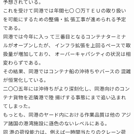
予想されている。
これを受けて同港では年間七〇 〇万ＴＥＵの取り扱い
を可能にするための整備・拡 張工事が進められる予定
である。
同港では今年に入っ て三番目となるコンテナターミナ
ルがオープンしたが、 インフラ拡張を上回るペースで取
扱量が増加しており、 オーバーキャパシティの状況は相
変わらずである。
その結果、同港ではコンテナ船の沖待ちやバースの 混雑
が恒常化している。
二〇〇五年には沖待ちがより深刻化し、同港向けのコン
テナ貨物を近隣港で陸 揚げする事態にまで追い込まれ
てしまった。
もっとも、同港のヤード内における作業品質は他の アジ
ア諸国の港湾施設に遜色のないレベルにある。
同 港の荷役能力は、例えば一時間当たりのクレーン荷