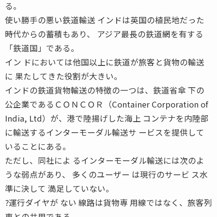
る。
使い勝手の悪い鉄道輸送 インドは英国の植民地だった
時代からの蓄積もあり、 アジア最長の鉄道網を有する
「鉄道国」である。
イン ドにおいては他国以上に鉄道が旅客と貨物の輸送
に 果たしてきた役割が大きい。
インドの鉄道貨物輸送の特徴の一つは、鉄道省傘 下の
公企業であるＣＯＮＣＯＲ（Container Corporation of
India, Ltd）が、港で陸揚げした海上 コンテナを内陸部
に輸送するインターモーダル輸送サ ービスを提供して
いることにある。
ただし、同社によ るインターモーダル輸送には次のよ
うな弱点があり、 多くのユーザー は現行のサービ ス水
準に決して 満足していない。
?運行ダイヤが ない 線路は貨物専 用線ではなく、旅客列
車との共用である。