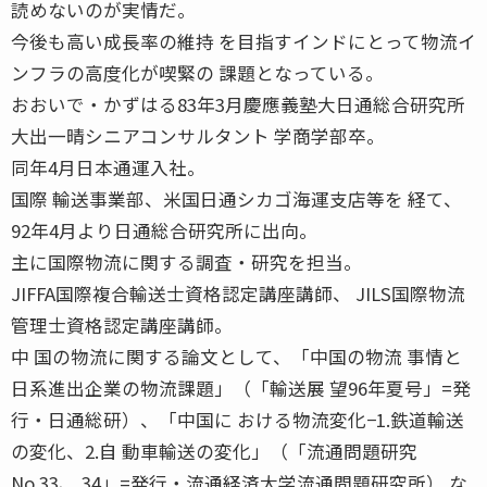
読めないのが実情だ。
今後も高い成長率の維持 を目指すインドにとって物流イ
ンフラの高度化が喫緊の 課題となっている。
おおいで・かずはる83年3月慶應義塾大日通総合研究所
大出一晴シニアコンサルタント 学商学部卒。
同年4月日本通運入社。
国際 輸送事業部、米国日通シカゴ海運支店等を 経て、
92年4月より日通総合研究所に出向。
主に国際物流に関する調査・研究を担当。
JIFFA国際複合輸送士資格認定講座講師、 JILS国際物流
管理士資格認定講座講師。
中 国の物流に関する論文として、「中国の物流 事情と
日系進出企業の物流課題」（「輸送展 望96年夏号」=発
行・日通総研）、「中国に おける物流変化−1.鉄道輸送
の変化、2.自 動車輸送の変化」（「流通問題研究
No.33、 34」=発行・流通経済大学流通問題研究所） な