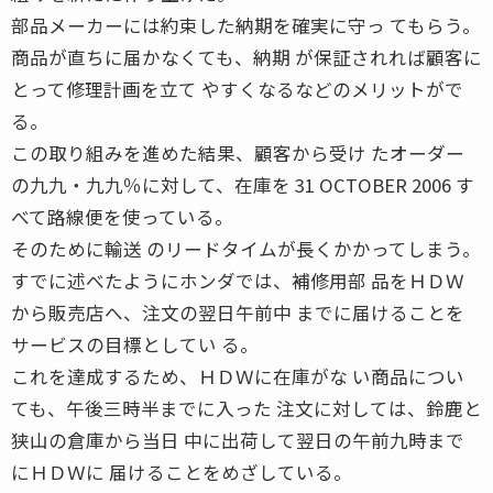
部品メーカーには約束した納期を確実に守っ てもらう。
商品が直ちに届かなくても、納期 が保証されれば顧客に
とって修理計画を立て やすくなるなどのメリットがで
る。
この取り組みを進めた結果、顧客から受け たオーダー
の九九・九九％に対して、在庫を 31 OCTOBER 2006 す
べて路線便を使っている。
そのために輸送 のリードタイムが長くかかってしまう。
すでに述べたようにホンダでは、補修用部 品をＨＤＷ
から販売店へ、注文の翌日午前中 までに届けることを
サービスの目標としてい る。
これを達成するため、ＨＤＷに在庫がな い商品につい
ても、午後三時半までに入った 注文に対しては、鈴鹿と
狭山の倉庫から当日 中に出荷して翌日の午前九時まで
にＨＤＷに 届けることをめざしている。