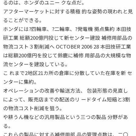
るのは、ホンダのユニー クな点だ。
アフターマーケットに対する積極 的な姿勢の現われと見
ることができる。
ホンダには?四輪車、?二輪車、?発電機 拠点集約 本田技
研工業 総額200億円投じて新センター建設 補修用部品の
物流コスト３割削減へ OCTOBER 2006 28 本田技研工業
は総額200億円を投じて鈴鹿に補修 用部品の大規模な物
流センターを建設している。
こ れまで2地区21カ所の倉庫に分散していた在庫を新 セ
ンターに集約。
オペレーションの改善や輸送方法、 包装形態の見直し
によって、販売店までの配送のリ ードタイム短縮と3割
の物流コスト削減を狙う。
や耕うん機などの汎用製品という三つの製品 分野があ
る。
これらの製品に対する補修用部 品の管理点数は、二〇