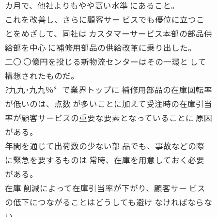
カ月で、他社よりもやや高い水準 にあること。
これを改善し、さらに顧客サー ビスでも優位に立つこ
とをめざして、同社は カスタマーサービス本部の部品供
給部を中心 に補修用部品の供給改革に乗り出した。
二〇 〇億円を投じる新物流センターはその一環と して
構想されたものだ。
?九九･九九％〞で業界トップに 補修用部品の在庫回転率
が低いのは、点数 が多いことに加えて受注時の在庫引当
率が顧客サービスの重要な要素となっていることに 原因
がある。
年間を通じて出荷数の少ない部 品でも、事故などの際
に緊急を要するものは 常時、在庫を用意しておく必要
がある。
在庫 削減によって在庫引当率が下がり、顧客サー ビス
の低下につながることはどうしても避け なければならな
い。