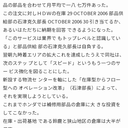
品の部品を合わせて月平均で一八 七万件あった。
この注文に対しＨＤＷの在庫 29 OCTOBER 2006 部品供
給部の石津克久部長 OCTOBER 2006 30 引き当てるか、
あるいはただちに納期を回答 できるようになった。
「このサービスは業界で もトップレベルと認識してい
る」と部品供給 部の石津克久部長は自負する。
翌朝九時着エリアの拡大これを達成したうえで同社は、
次のステッ プとして「スピード」というもう一つのサ
ー ビス強化を図ることにした。
新設する物流セ ンターを軸にした「在庫型からフロー
型への オペレーション改革」（石津部長）によって、
それを実現しようとしている。
これまでホンダでは補修用部品の倉庫に大 きな投資を
してこなかった。
在庫・出荷基地 である鈴鹿と狭山地区の倉庫は大半が