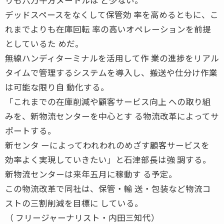
デッドスペースをなくして保管効 率を高めるともに、こ
れまでよりも在庫回転 率の高いオペレーションを前提
としているた めだ。
無線ハンディターミナルを活用して作 業の進捗をリアル
タイムで管理するシステムを導入し、搬送や仕分け作業
は可能な限り自 動化する。
「これまでの在庫削減や顧客サービス向上 への取り組
みを、新物流センターを中心とす る物流改革によってサ
ポートする。
新センタ ーによってわれわれのめざす顧客サービスを
効率よく実現していきたい」と石津部長は強 調する。
新物流センターは来年五月に稼動す る予定。
この物流改革で同社は、保管・輸 送・包装など物流コ
ストの三割削減を目標に している。
（ フリージャーナリスト・内田三知代）