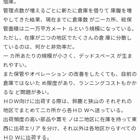
借庫。
管理点数が増えるごとに新たに倉庫を借りて 庫腹を増
やしてきた結果、現在までに倉庫数 が二一カ所、総保
管面積は二一万平方メート ルという規模になっている。
ただし、在庫が二つの地区でたくさんの倉 庫に分散し
ているのは、何かと非効率だ。
一 カ所あたりの規模が小さく、デッドスペース が生ま
れやすい。
また保管やオペレーション の改善をしたくても、自前の
倉庫ではないた め限度があり、ランニングコストもかか
るな ど問題が多い。
ＨＤＷ向けに出荷する際は、鈴鹿と狭山の それぞれの
地区でまとめて二カ所から各ＨＤ Ｗへ送っている。
出荷頻度の高い部品や嵩モ ノは二地区に在庫を持って東
西に出荷エリア を分け、それ以外は各地区からすべての
ＨＤ Ｗに出荷する。