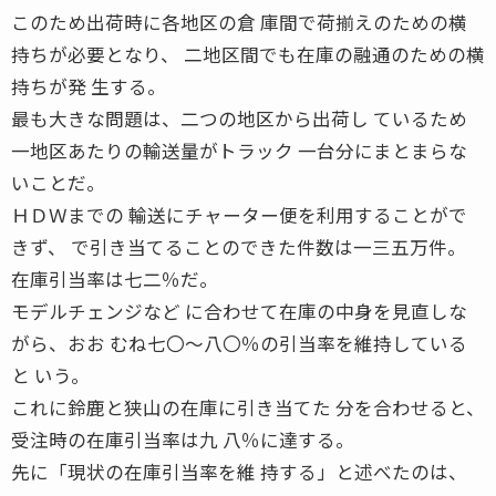
このため出荷時に各地区の倉 庫間で荷揃えのための横
持ちが必要となり、 二地区間でも在庫の融通のための横
持ちが発 生する。
最も大きな問題は、二つの地区から出荷し ているため
一地区あたりの輸送量がトラック 一台分にまとまらな
いことだ。
ＨＤＷまでの 輸送にチャーター便を利用することがで
きず、 で引き当てることのできた件数は一三五万件。
在庫引当率は七二％だ。
モデルチェンジなど に合わせて在庫の中身を見直しな
がら、おお むね七〇〜八〇％の引当率を維持している
と いう。
これに鈴鹿と狭山の在庫に引き当てた 分を合わせると、
受注時の在庫引当率は九 八％に達する。
先に「現状の在庫引当率を維 持する」と述べたのは、