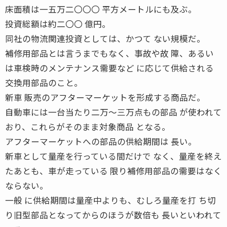
床面積は一五万二〇〇〇 平方メートルにも及ぶ。
投資総額は約二〇〇 億円。
同社の物流関連投資としては、かつて ない規模だ。
補修用部品とは言うまでもなく、事故や故 障、あるい
は車検時のメンテナンス需要など に応じて供給される
交換用部品のこと。
新車 販売のアフターマーケットを形成する商品だ。
自動車には一台当たり二万〜三万点もの部品 が使われて
おり、これらがそのまま対象商品 となる。
アフターマーケットへの部品の供給期間は 長い。
新車として量産を行っている間だけで なく、量産を終え
たあとも、車が走っている 限り補修用部品の需要はなく
ならない。
一般 に供給期間は量産中よりも、むしろ量産を打 ち切
り旧型部品となってからのほうが数倍も 長いといわれて