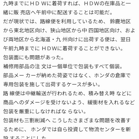
九時までにＨＤ Ｗに着荷すれば、ＨＤＷの在庫品と一
緒に販 売店へ午前中に配送することは可能だ。
だが現状では、路線便を利用しているため、 鈴鹿地区
から東北地区向け、狭山地区から中 四国地区向け、およ
び両地区から北海道・九 州向けに出荷する便は、翌日
午前九時までに ＨＤＷに着荷することができない。
包装面にも問題があった。
補修用部品の注 文は一個単位で包装もすべて個装。
部品メー カーが納めた荷姿ではなく、ホンダの倉庫で
専用包装を施して出荷するケースが多い。
路 線便は中継輸送が行われるため、積み替え時 などに
商品へのダメージを受けないよう、緩衝材を入れるなど
包装を厳重にしなければな らない。
包装材も三割削減へ こうしたさまざまな問題を改善す
るために、 ホンダでは自ら投資して物流センターを新
設 することにした。