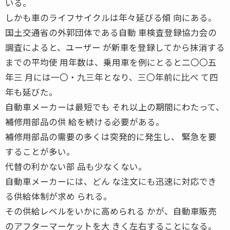
いる。
しかも車のライフサイクルは年々延びる傾 向にある。
国土交通省の外郭団体である自動 車検査登録協力会の
調査によると、ユーザー が新車を登録してから抹消する
までの平均使 用年数は、乗用車を例にとると二〇〇五
年三 月には一〇・九三年となり、三〇年前に比べ て四
年も延びた。
自動車メーカーは最短でも それ以上の期間にわたって、
補修用部品の供 給を続ける必要がある。
補修用部品の需要の多くは突発的に発生し、 緊急を要
することが多い。
代替の利かない部 品も少なくない。
自動車メーカーには、どん な注文にも迅速に対応でき
る供給体制が求め られる。
その供給レベルをいかに高められる かが、自動車販売
のアフターマーケットを大 きく左右することになる。