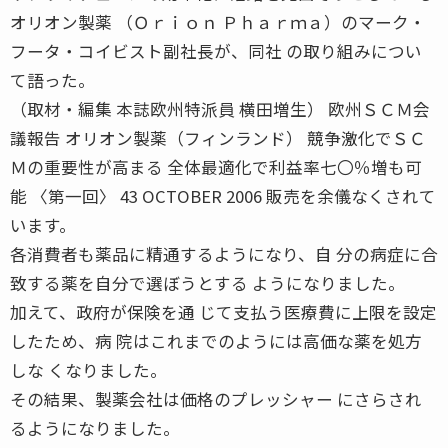
オリオン製薬 （Ｏｒｉｏｎ Ｐｈａｒｍａ）のマーク・
フータ・コイビスト副社長が、同社 の取り組みについ
て語った。
（取材・編集 本誌欧州特派員 横田増生） 欧州ＳＣＭ会
議報告 オリオン製薬（フィンランド） 競争激化でＳＣ
Ｍの重要性が高まる 全体最適化で利益率七〇％増も可
能 〈第一回〉 43 OCTOBER 2006 販売を余儀なくされて
います。
各消費者も薬品に精通するようになり、自 分の病症に合
致する薬を自分で選ぼうとする ようになりました。
加えて、政府が保険を通 じて支払う医療費に上限を設定
したため、病 院はこれまでのようには高価な薬を処方
しな くなりました。
その結果、製薬会社は価格のプレッシャー にさらされ
るようになりました。