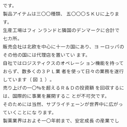
です。
製品アイテムは三〇〇種類、 五〇〇〇ＳＫＵに上りま
す。
生産工場はフィ ンランドと隣国のデンマークに合計で
七カ所。
販売会社は北欧を中心に十一カ国にあり、ヨ ーロッパの
その他の国には代理店を置いてい ます。
自社ではロジスティクスのオペレーシ ョン機能を持って
おらず、数多くの３ＰＬ業 者を使って日々の業務を遂行
しています（ 図 １ ）。
売り上げの一〇%を超えるＲ＆Ｄの投資額 を回収するに
は、国際的に事業を展開するこ とが不可欠です。
そのためには当然、サプライチェーンが世界中に広がっ
ていくことにな ります。
製薬業界はおよそ一〇年前まで、安定成長 の産業でし