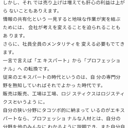
しかし、それ では売り上げは増えても肝心の利益は上が
ら ないこともありえます。
情報の共有化という 一見すると地味な作業が実を結ぶ
ためには、 会社が考えを変えることを迫られることも
あ ります。
さらに、社員全員のメンタリティを 変える必要もでてき
ます。
一言で言えば「エ キスパート」から「プロフェッショ
ナル」へ の転換です。
従来のエキスパートの時代というのは、自 分の専門分
野を熟知していればそれでよかっ た時代です。
販売は販売、工場は工場、ロジ スティクスはロジスティ
クス――というよう に。
自分の狭い分野にタコツボ的に納まって いるのがエキス
パートなら、プロフェッショ ナルな人材とは、自分の
分野を他のみんなに わかるように説明でき、また自分自