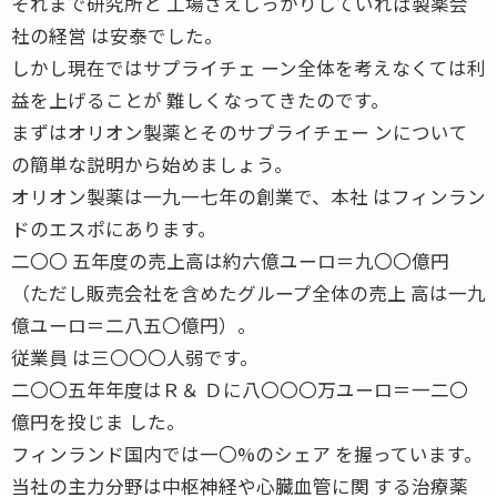
それまで研究所と 工場さえしっかりしていれば製薬会
社の経営 は安泰でした。
しかし現在ではサプライチェ ーン全体を考えなくては利
益を上げることが 難しくなってきたのです。
まずはオリオン製薬とそのサプライチェー ンについて
の簡単な説明から始めましょう。
オリオン製薬は一九一七年の創業で、本社 はフィンラン
ドのエスポにあります。
二〇〇 五年度の売上高は約六億ユーロ＝九〇〇億円
（ただし販売会社を含めたグループ全体の売上 高は一九
億ユーロ＝二八五〇億円）。
従業員 は三〇〇〇人弱です。
二〇〇五年年度はＲ＆ Ｄに八〇〇〇万ユーロ＝一二〇
億円を投じま した。
フィンランド国内では一〇%のシェア を握っています。
当社の主力分野は中枢神経や心臓血管に関 する治療薬