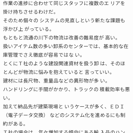
作業の進捗に合わせて同じスタッフに複数のエ リアを
掛け持ちさせるわけだ。
そのため個々の システムの見直しという新たな課題も
浮かび上 がっている。
もともと流通の川下の物流は改善の難易度が 高い。
扱いアイテム数の多い卸系のセンターでは、基本的な在
庫管理でさえ徹底が容易ではな い。
とくにＴ社のような建設関連資材を扱う卸 は、そのほ
とんどが物流に悩みを抱えていると 言っていい。
建材には長尺物、重量品などの異形物が多 い。
ハンドリングに手間がかかり、トラックの 積載効率も悪
い。
加えて納品先が建築現場と いうケースが多く、ＥＤＩ
（電子データ交換） などのシステム化を進めるにも制
約がある。
Ｔ社の場合は、年々増加する傾向にある輸 入品のハン