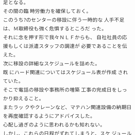
足となる。
その間の臨 時労働力を確保しておく。
このうち?のセンターの移設に伴う一時的な 人手不足
は、Ｍ取締役も強く危惧するところだ った。
それに念を押す形で我々ＮＬＦからも、 自社社員の応
援もしくは派遣スタッフの調達が 必要であることを伝
えた。
次に移設の詳細なスケジュールを詰めた。
既 にハード関連についてはスケジュール表が作成 され
ていた。
そこで電話の移設や事務所の増築 工事の完成日をしっ
かり抑えること。
またラッ クやクレーンなど、マテハン関連設備の納期日
を再度確認するようにアドバイスした。
心配し過ぎのように思われるかも知れない。
しかし、これらの日程がずれてしまうと、スケ ジュール