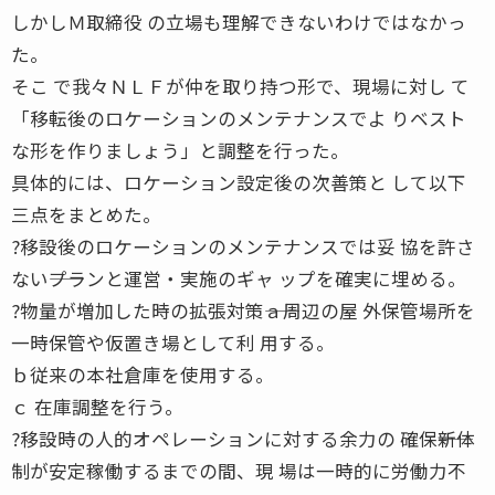
しかしＭ取締役 の立場も理解できないわけではなかっ
た。
そこ で我々ＮＬＦが仲を取り持つ形で、現場に対し て
「移転後のロケーションのメンテナンスでよ りベスト
な形を作りましょう」と調整を行った。
具体的には、ロケーション設定後の次善策と して以下
三点をまとめた。
?移設後のロケーションのメンテナンスでは妥 協を許さ
ない――プランと運営・実施のギャ ップを確実に埋める。
?物量が増加した時の拡張対策――ａ周辺の屋 外保管場所を
一時保管や仮置き場として利 用する。
ｂ従来の本社倉庫を使用する。
ｃ 在庫調整を行う。
?移設時の人的オペレーションに対する余力の 確保――新体
制が安定稼働するまでの間、現 場は一時的に労働力不