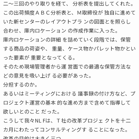
二〜三回のやり取りを経て、 分析表を提出してくれた。
この出荷頻度ＡＢＣ分析表と、Ｍ取締役が 独自に進めて
いた新センターのレイアウトプラ ンの図面とを照らし
合わせ、庫内ロケーション の作成作業に入った。
庫内ロケーションの詳細 を詰めていく段階では、保管
する商品の荷姿や、 重量、ケース物かパレット物かとい
った要素が 重要となってくる。
そのため現場管理者から運 営面での最適な保管方法な
どの意見を吸い上げ る必要があった。
分担するのか。
あるいはミーティングにおける 議事録の付け方など、プ
ロジェクト運営の基本 的な進め方まで含めて指導して
欲しいとのこと だった。
こうして我々NL Fは、Ｔ社の改革プロジェ クトを十二
カ月にわたってコンサルティングす ることになった。
改革の目的は大きく三つ。