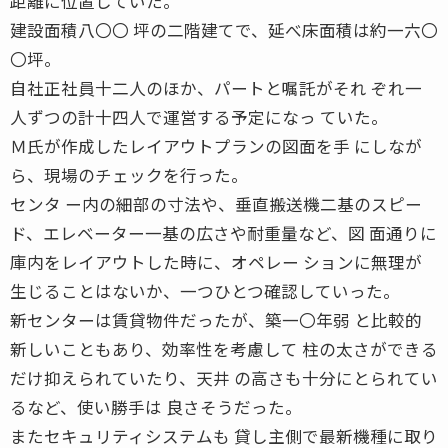
距離に位置していた。
建設面積八〇〇 坪の二階建てで、延べ床面積は約一六〇
〇坪。
自社正社員十二人のほか、パートと嘱託がそれ ぞれ一
人ずつの計十四人で運営する予定になっ ていた。
Ｍ氏が作成したレイアウトプランの図面を手 にしなが
ら、現場のチェックを行った。
センタ ー内の細部の寸法や、垂直搬送機二基のスピー
ド、エレベーター一基の広さや耐重量など、図 面通りに
庫内をレイアウトした時に、オペレー ションに無理が
生じることはないか、一つひとつ確認していった。
新センターは賃貸物件だったが、築一〇年弱 と比較的
新しいこともあり、効率性を考慮して 柱の太さができる
だけ抑えられていたり、天井 の高さも十分にとられてい
るなど、使い勝手は 良さそうだった。
またセキュリティシステムも 貸し主側で最新機種に取り