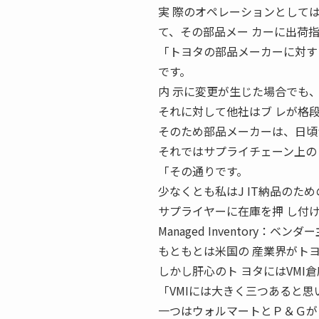
実 際のオペレーションとして
て、その部品メー カーに出荷指
「トヨタの部品メーカーに対す
です。
内 示に変更が生じた場合でも
それに対して他社はブ レが格
そのため部品メーカーは、日頃か
それではサプライチェーン上の
「その通りです。
少なくとも私はJ IT納品のため
サプライヤーに在庫を押 し付けてい
Managed Inventory：
もともとは米国の 産業界がト
しかし肝心のト ヨタにはVMI
「VMIには大きく三つあると思
一つはウォルマートとＰ＆Ｇが 