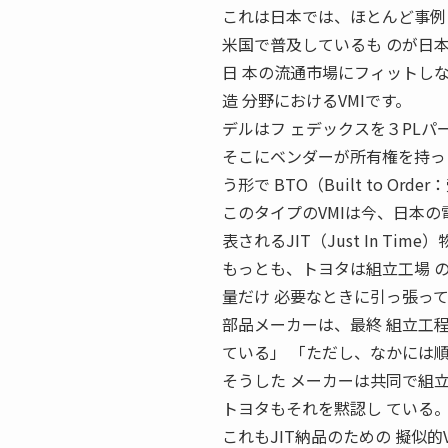
これは日本では、ほとんど事例
米国で普及しているも のが日
日 本の流通市場にフィットし
造 分野におけるVMIです。
デルはフ ェデックスを３PLパ
そこにベンダーが所有権を持っ
う形で BTO（Built to 
このタイプのVMIは今、日本の
表されるJIT（Just In Time
もっとも、トヨタは組立工場 
量だけ 必要なときに引っ張っ
部品メーカーは、最終 組立工
ている」 「ただし、なかには
そうした メーカーは共同で組
トヨタもそれを黙認し ている
これもJIT納品のための 擬似的