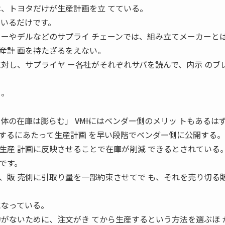
は、トヨタだけが生産計画を立 てている。
ているだけです。
カーやデルなどのサプライ チェーンでは、組み立てメーカーとは
産計 画を持たざるをえない。
に対し、サプライヤ ー各社がそれぞれサバを読んで、内示 のブ
る。
の在庫は膨らむ」 ――VMIにはベンダー側のメリッ トもあるは
入するにあたって生産計画 を早い段階でベンダー側に公開する。
生産 計画に反映させることで在庫が削減 できるとされている
です。
、販 売側に引取り量を一部約束させてで も、それを売り切る
になっている。
力がないために、注文がき てから生産するという方法を選ぶほ 