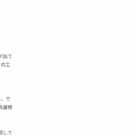
が出て
客の工
は、で
軌道修
収して