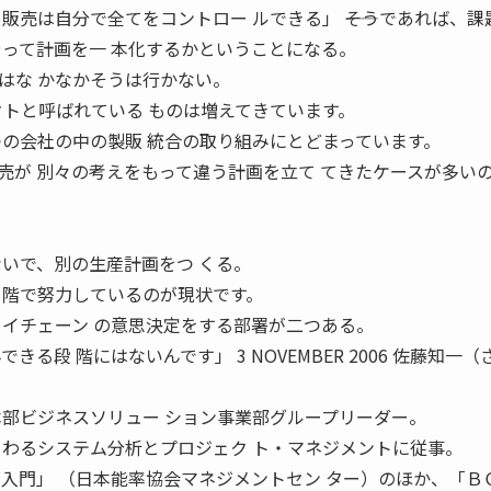
販売は自分で全てをコントロー ルできる」 ――そうであれば、課
やって計画を一 本化するかということになる。
はな かなかそうは行かない。
クトと呼ばれている ものは増えてきています。
つの会社の中の製販 統合の取り組みにとどまっています。
売が 別々の考えをもって違う計画を立て てきたケースが多い
ないで、別の生産計画をつ くる。
 階で努力しているのが現状です。
ライチェーン の意思決定をする部署が二つある。
る段 階にはないんです」 3 NOVEMBER 2006 佐藤知一（
本部ビジネスソリュー ション事業部グループリーダー。
 わるシステム分析とプロジェク ト・マネジメントに従事。
グ入門」 （日本能率協会マネジメントセン ター）のほか、「Ｂ