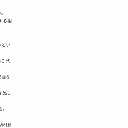
う。
する製
うとい
に 代
必要な
 品し
る。
VMI倉