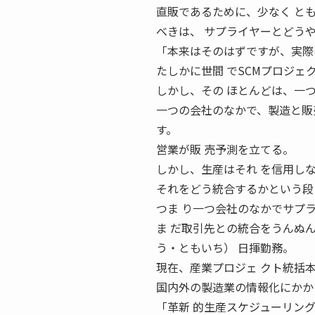
直販であるために、少なく とも
べきは、 サプライヤーとどう
「本来はそのはずですが、実際
たしかに世間 でSCMプロジェ
しかし、その ほとんどは、一
一つの会社のなかで、製造と販
す。
営業が販 売予測を立てる。
しかし、生産はそれ を信用し
それをどう統合するかという段
つま り一つ会社のなかでサプ
ま だ取引先との統合をうんぬんでき
う・ともいち） 日揮勤務。
現在、産業プロジェ クト統括
国内外の製造業の情報化にかか
「革新 的生産スケジューリン