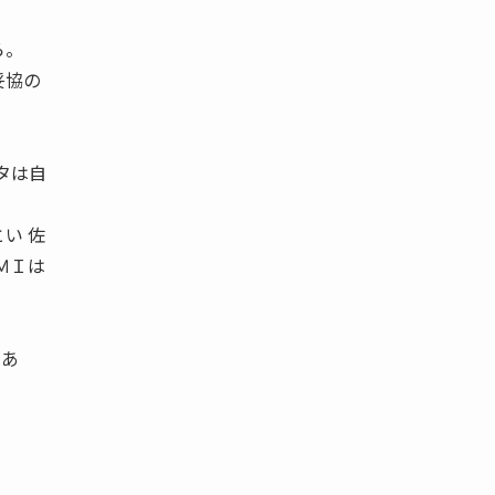
ら。
妥協の
タは自
い 佐
ＭＩは
があ