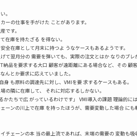
ない。
ーカーの仕事を手がけた ことがあります。
生産です。
って在庫を持たざる を得ない。
、安全在庫として月末に持つよ うなケースもあるようです。
上げて翌月分の 需要を弾いても、実際の注文とはか なりのブレ
IT納品を要求する大口 顧客が遠距離にある場合など、その 顧
、なんとか要求に応えていました。
身 も原料の調達先に対し、VMIを要 求するケースもある。
工場の隣に在庫して、 それに対応するしかない。
るかたちで広 がっているわけです」 VMI導入の課題 ――理論的に
チェーンの川上で在庫 を持ったほうが、需要変動した場合 にも
ライチェーンの本 当の最上流であれば、末端の需要の 変動も吸