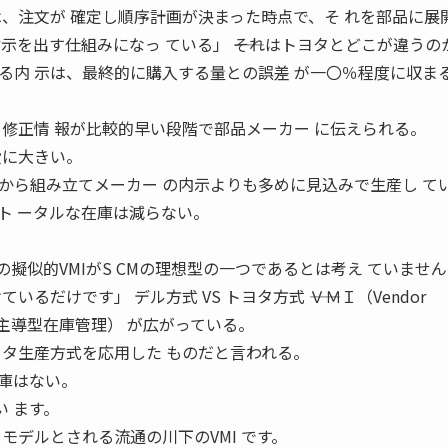
は、注文が 確定し順序計画が決まった時点で、そ れを部品に展
示を出す仕組みになっ ている」 ――それはトヨタとどこが違うの
る内 示は、最終的に購入する量との誤差 が一〇％程度に収ま
、修正情 報が比較的早い段階で部品メーカー に伝えられる。
段に大きい。
ら組み立てメーカー の内示よりも多めに見込みで生産し ている」
ト ータルな在庫は減らない。
の擬似的VMIがS CMの理想型の一つであるとは考え ていませ
るだけです」 デル方式 VS トヨタ方式 ――ＶＭＩ（Vendor
ベンダー主導型在庫管理） が広がっている。
ヨタ生産方式を応用した ものだと言われる。
倉庫はない。
い ます。
モデルとされる流通の川下のVMI です。