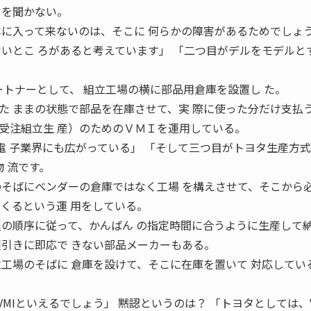
 を聞かない。
本に入って来ないのは、そこに 何らかの障害があるためでしょ
ないとこ ろがあると考えています」 「二つ目がデルをモデルと
ートナーとして、 組立工場の横に部品用倉庫を設置し た。
た ままの状態で部品を在庫させて、実 際に使った分だけ支払
Order：受注組立生 産）のためのＶＭＩを運用している。
電 子業界にも広がっている」 「そして三つ目がトヨタ生産方式
）物 流です。
のそばにベンダーの倉庫ではなく工場 を構えさせて、そこから
てくるという運 用をしている。
程の順序に従って、かんばん の指定時間に合うように生産して納
順引きに即応で きない部品メーカーもある。
立工場のそばに 倉庫を設けて、そこに在庫を置いて 対応してい
。
VMIといえるでしょう」 ――黙認というのは？ 「トヨタとしては、