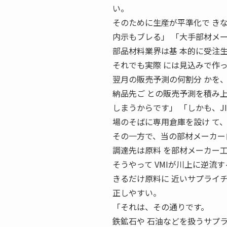
い。
そのために生産が平準化で き
内示もブレる」 「大手部材メ
部品材料業界は基 本的に受注
それでも実際 には見込みで作
翌月の販売予測の何割分 かを
納品先ご との販売予測を積み
しまうからです」 「しかも、J
場のそばに専用倉庫を設け て
その一方で、当の部材メーカー自
調達先は原料 を部材メーカー
そうやって VMIが川上に逆流す
きるだけ原料に 近いサプライ
正しやすい。
「それは、その通りです。
鉄鉱石や 石油などを扱うサプ