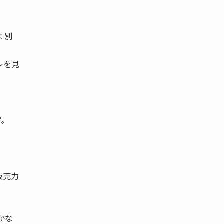
 別
レを見
ず。
。
販売力
かな