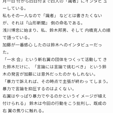
月一日 付から四日付まで四人の「識者」にインタビ ュ
ーしている。
私もその一人なので「識者」 などとは書きたくない
が、それは『山形新聞』 側の命名である。
浅川博忠に始まり、私、鈴木邦男、そして 内橋克人の順
で語っている。
加藤が一番感心 したのは鈴木へのインタビューだっ
た。
「一水 会」という新右翼の団体をつくって活動して き
た鈴木だけに、「言論には言論で挑むべき」 という鈴
木の発言が加藤には意外だったのか もしれない。
「暴力で訴えれば、その時点で主張が終わっ てしまう。
暴力で言論を抑圧するのはよくな い。
右翼はやっぱり暴力でやるのかというイ メージが植え
付けられる」 鈴木は今回の行動をこう批判し、既成の
右 翼の焦りに触れる。