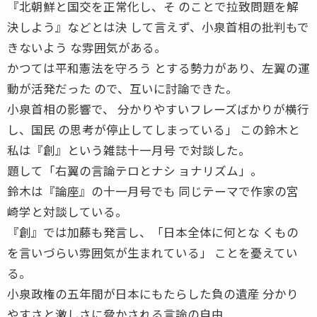
『北朝鮮と国交を正常化し、そ のことで拉致問題を解
決しよう』などとは決 して言えず、小泉首相の批判もで
きないよう な雰囲気がある。
かつては平和憲法を守ろう とする勢力があり、左翼の運
動が活発だった ので、互いに討論できた。
小泉首相の影響で、 分かりやすいフレーズばかりが横行
し、国民 の思考が停止してしまっている」 この鈴木と
私は『創』という雑誌十一月号 で対談した。
題して「右翼の言論テロとナシ ョナリズム」。
鈴木は『論座』の十一月号でも 同じテーマで作家の宮
崎学と対談している。
『創』では加藤も発言し、「日本全体に何とな くもの
を言いづらい雰囲気が生まれている」 ことを憂えてい
る。
小泉政権の五年間が日本にもたらした負の遺産 分かり
やすさと激しさに脅かされる言論の自由