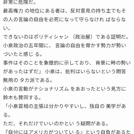
非常に危険だ。
最高権力 の地位にある者は、反対意見の持ち主でもそ
の人の言論の自由を必死になって守らなけれ ばならな
い。
できないのはポリティシャン （政治屋）である証明だ。
小泉政治の五年間に、 言論の自由を脅かす勢力が勢い
づいたと感じ る。
事件はそのことを象徴的に示しており、 背景に時の勢い
があったはずだ」 小泉は、批判はいらないという問答
無用の タカ派である。
小泉の言動がナショナリズム をあおったという見方に
鈴木も賛同する。
「小泉首相の主張は分かりやすいし、独自の 美学があ
る。
ただ、それだけでいいのかとい う疑問がある。
『自分にはアメリカがついてい る』という自負があるた