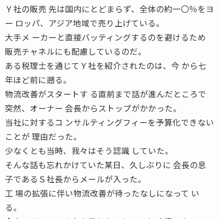
Ｙ社の販売 先は国内にとどまらず、全体の約一〇％をヨ
ー ロッパ、アジア地域で売り上げている。
大手メ ーカーと直接バッティングするのを避けるため
販売チャネルにも配慮しているのだ。
ある税理士を通じてＹ社を紹介されたのは、今 から七
年ほど前に遡る。
物流改善がスタートす る直前まで話が進んだところで
突然、オーナー 会長からストップがかかった。
当社に対するコ ンサルティングフィーを予算化できない
ことが 理由だった。
少なくとも当時、我々はそう認識 していた。
そんな話も忘れかけていた某日、久しぶりに 会長の息
子であるＳ社長からメールが入った。
工 場の拡張に伴い物流改善が待ったなしになって い
る。