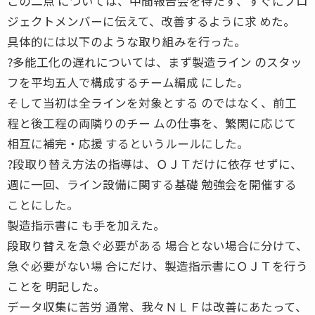
この二点 については、中間報告会を待たず、すぐにプロ
ジェクトメンバーに伝えて、改善するように求 めた。
具体的には以下のような取り組みを行った。
?多能工化の遅れについては、まず製造ライン のスタッ
フを平均五人で構成するチーム編成 にした。
そして当初は全ラインを対象とする のではなく、前工
程と後工程の両隣りのチー ムの仕事を、繁閑に応じて
相互に補完・応援 するというルールにした。
?段取り替え方法の指導は、ＯＪＴだけに依存 せずに、
週に一回、ライン設備に関する基礎 勉強会を開催する
ことにした。
製造指示書に も手を加えた。
段取り替えを急ぐ必要がある 場合とない場合に分けて、
急ぐ必要がない場 合にだけ、製造指示書にＯＪＴを行う
ことを 明記した。
データ収集に苦労 通常、我々ＮＬＦは改善にあたって、