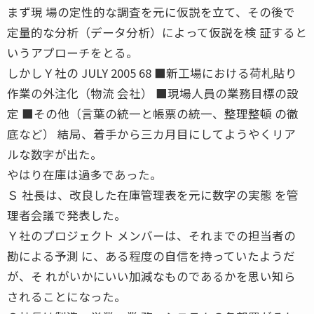
まず現 場の定性的な調査を元に仮説を立て、その後で
定量的な分析（データ分析）によって仮説を検 証すると
いうアプローチをとる。
しかしＹ社の JULY 2005 68 ■新工場における荷札貼り
作業の外注化（物流 会社） ■現場人員の業務目標の設
定 ■その他（言葉の統一と帳票の統一、整理整頓 の徹
底など） 結局、着手から三カ月目にしてようやくリア
ルな数字が出た。
やはり在庫は過多であった。
Ｓ 社長は、改良した在庫管理表を元に数字の実態 を管
理者会議で発表した。
Ｙ社のプロジェクト メンバーは、それまでの担当者の
勘による予測 に、ある程度の自信を持っていたようだ
が、そ れがいかにいい加減なものであるかを思い知ら
されることになった。