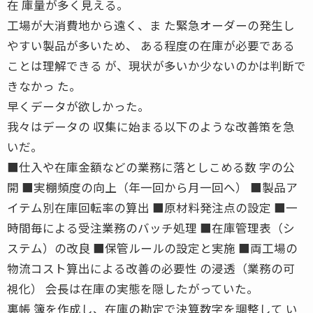
在 庫量が多く見える。
工場が大消費地から遠く、ま た緊急オーダーの発生し
やすい製品が多いため、 ある程度の在庫が必要である
ことは理解できる が、現状が多いか少ないのかは判断で
きなかっ た。
早くデータが欲しかった。
我々はデータの 収集に始まる以下のような改善策を急
いだ。
■仕入や在庫金額などの業務に落としこめる数 字の公
開 ■実棚頻度の向上（年一回から月一回へ） ■製品ア
イテム別在庫回転率の算出 ■原材料発注点の設定 ■一
時間毎による受注業務のバッチ処理 ■在庫管理表（シ
ステム）の改良 ■保管ルールの設定と実施 ■両工場の
物流コスト算出による改善の必要性 の浸透（業務の可
視化） 会長は在庫の実態を隠したがっていた。
裏帳 簿を作成し、在庫の勘定で決算数字を調整して い