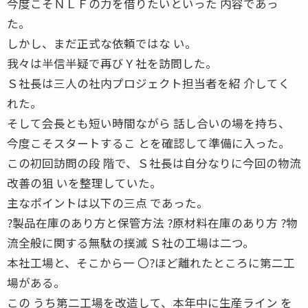
今度こそＮＬＦの力を借りたいといった 内容であっ
た。
しかし、まだ正式な依頼ではな い。
我々は半信半疑で再びＹ社を訪問した。
Ｓ社長は三人の社内プロジェクト担当者を紹 介してく
れた。
そして会長とも短い時間ながら 話し合いの場を持ち、
今度こそスタートするこ とを確認して準備に入った。
この初回訪問の段 階で、Ｓ社長は自分なりに今回の物流
改善の狙 いを整理していた。
主なポイントは以下の三点 であった。
?製品在庫のあり方と保管方法 ?原材料在庫のあり方 ?物
流全般に関する無駄の撲滅 Ｓ社の工場は二つ。
本社工場と、そこから一 〇?ほど離れたところに第二工
場がある。
この うち第二工場を改造して、本年中に生産ライン を