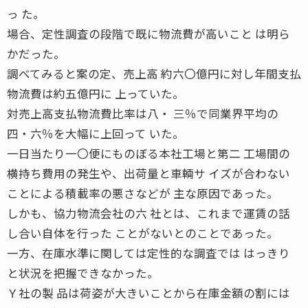
っ た。
場合、定性調査の段階で既に物流費が高いこと は明ら
かだった。
調べてみると案の定、売上高 約六〇億円に対し年間支払
物流費は約五億円に 上っていた。
対売上高支払物流費比率は八・ 三％で同業界平均の
四・六％を大幅に上回って いた。
一日当たり一〇便にものぼる本社工場と第二 工場間の
横持ち費用の発生や、出荷量と車輌サ イズが合わない
ことによる積載率の悪さなどが 主な原因であった。
しかも、協力物流会社の六 社とは、これまで運賃の話
し合い自体を行った ことがないとのことであった。
一方、在庫水準に関しては定性的な調査では はっきり
と状況を把握できなかった。
Ｙ社の製 品は荷姿が大きいことから在庫金額の割には