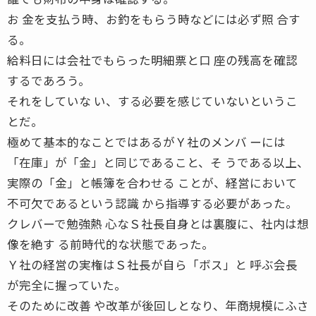
お 金を支払う時、お釣をもらう時などには必ず照 合す
る。
給料日には会社でもらった明細票と口 座の残高を確認
するであろう。
それをしていな い、する必要を感じていないというこ
とだ。
極めて基本的なことではあるがＹ社のメンバ ーには
「在庫」が「金」と同じであること、そ うである以上、
実際の「金」と帳簿を合わせる ことが、経営において
不可欠であるという認識 から指導する必要があった。
クレバーで勉強熱 心なＳ社長自身とは裏腹に、社内は想
像を絶す る前時代的な状態であった。
Ｙ社の経営の実権はＳ社長が自ら「ボス」と 呼ぶ会長
が完全に握っていた。
そのために改善 や改革が後回しとなり、年商規模にふさ