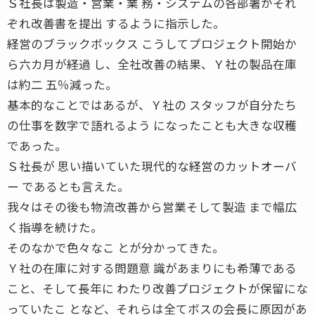
Ｓ社長は製造・営業・業 務・システムの各部署がそれ
ぞれ改善書を提出 するように指示した。
経営のブラックボックス こうしてプロジェクト開始か
ら六カ月が経過 し、全社改善の結果、Ｙ社の製品在庫
は約二 五％減った。
基本的なことではあるが、Ｙ社の スタッフが自分たち
の仕事を数字で語れるよう になったことも大きな収穫
であった。
Ｓ社長が 思い描いていた現代的な経営のカットオーバ
ー であるとも言えた。
我々はその後も物流改善から営業そして製造 まで幅広
く指導を続けた。
そのなかで色々なこ とが分かってきた。
Ｙ社の在庫に対する問題意 識があまりにも希薄である
こと、そして長年に わたり改善プロジェクトが保留にな
っていたこ となど、それらは全てボスの会長に原因があ