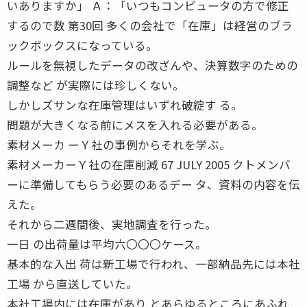
いありますか」 Ａ：「いつもコンピュータの方で修正
するので数 第30回 多くの会社で「在庫」は経営のブラ
ックボックスになっている。
ルールを無視したデータの改ざんや、決算数字のための
調整など が実際には珍しくない。
しかしズサンな在庫管理はいずれ破綻す る。
問題が大きくなる前にメスを入れる必要がある。
素材メーカ ーＹ社の事例からそれを学ぶ。
素材メーカーＹ社の在庫削減 67 JULY 2005 クトメンバ
ーに準備してもらう必要のあるデー タ、資料の内容を伝
えた。
それから二週間後、実地調査を行った。
一日 の出荷量は平均六〇〇〇ケース。
基本的な入出 荷は新工場で行われ、一部納品先には本社
工場 から直送していた。
本社工場内には在庫があり とあらゆるところにあふれ