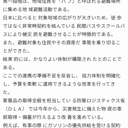
第一段階は、地域住民を「ハ ブ」と呼ばれる避難場所
に集める地 域避難活動である。
日本に比べると 対象地域の広がりが大きいため、徒 歩
ではなく非常時契約を結んでいる 民間バスやスクールバ
スにより被災 民を避難させることが特徴的である。
また、避難対象も住民やその資産だ 事態を乗り切るこ
とができた。
結果 的には、かなりよい体制が構築され たとのことで
ある。
ここでの連携の準備不足を反省し、 協力体制を明確化
し、予算を柔軟 に運用できるような改革を行ってき
た。
軍需品の取得全般を担当してい る防衛ロジスティクス省
（ＤＬＡ） では今年から、災害発生に備えた物 資の事
前取得・備蓄が行えるよう改 善を進めている。
例えば、有事の際 にガソリンの優先供給を受ける契約