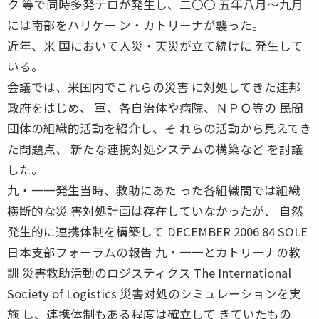
ク 等で同時多発テロが発生し、二〇〇 五年八月〜九月
には南部をハリケー ン・カトリーナが襲った。
近年、米 国において人災・天災が立て続けに 発生して
いる。
会議では、米国内でこれらの災害 に対処してきた連邦
政府をはじめ、 軍、各自治体や病院、ＮＰＯ等の 民間
団体の組織的活動を紹介し、そ れらの活動から見えてき
た問題点、 新たな連携対処システムの構築など を討議
した。
九・一一発生当時、救助にあた った各組織間では組織
横断的な災 害対処計画は存在していなかったが、 自然
発生的に連携体制を構築して DECEMBER 2006 84 SOLE
日本支部フォーラムの報告 九・一一とカトリーナの教
訓 災害救助活動のロジスティクス The International
Society of Logistics 災害対処のシミュレーションを実
施 し、連携体制もある程度は確立して きていたもの