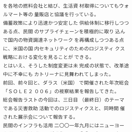
を各地の燃料会社と結び、生活資 材取得についてもウォ
ルマート等の 量販店と協議を行っている。
備蓄政策により迅速かつ安定した 供給体制に移行しつつ
ある点、民間 のサプライチェーンを積極的に取り 込ん
で国内の物資調達ネットワーク を再構成しつつある点
に、米国の国 内セキュリティのためのロジスティ クス
戦略における変化を見ることが できる。
とはいえ、そうした制度変更は未 完成の状態で、改革途
中に不幸にも カトリーナに見舞われてしまった。
前回、前々回と、ダラス（米国） で開催された年次総会
「ＳＯＬＥ２ ００６」の視察結果を報告してきた。
総会報告ラストの今回は、三日目 （最終日）のテーマ
である災害救助 活動でのロジスティクスと、同時開 催
された展示会について報告する。
民間のインフラも活用 二〇〇一年九月にはニューヨー