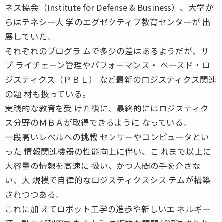
ネス協会（Institute for Defense & Business）、大学か
らはテネシー大 学のエグゼクティブ教育センターが 出
展していた。
それぞれのプログラ ムで多少の差はあるようだが、サ
プ ライチェーン管理やパフォーマンス・ ベースド・ロ
ジスティクス（ＰＢＬ） など最新のロジスティクス関連
の題 材も扱っている。
実践的な教育を受 けた後に、最終的にはロジスティク
ス分野のＭＢＡが取得できるように なっている。
一段高いレベルへの挑戦 センサーやコンピュータとい
った 情報関連機器の性能向上に伴い、こ れまで以上に
大容量の情報を高速に 扱い、かつ人間の手を介さな
い、大 規模で自律的なロジスティクスシス テムが構築
されつつある。
これに加 えてロボット工学の進歩や新しいエ ネルギー