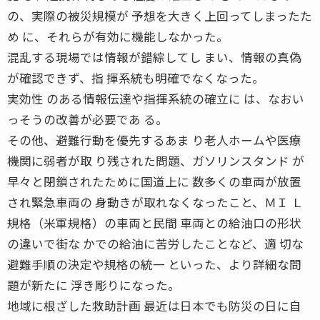
の、実際の被災規模が 予想を大きく上回ってしまったた
め に、それらが有効に機能しなかった。
混乱する現場では情報が錯綜してし まい、情報の真偽
が確認できず、指 揮系統も明確でなくなった。
実効性 のある情報伝達や指揮系統の確立に は、なおい
っそうの改善が必要であ る。
その他、避難行動を優先するあま り老人ホームや医療
機関に弱者が取 り残された問題、ガソリンスタンド が
早々と閉鎖されたために国道上に 数多くの車両が放置
され緊急車両の 身動きが取れなくなったこと、ＭＩ Ｌ
規格（米軍規格）の車両と民間 車両との給油口の形状
の違いで街な かでの給油に苦労したことなど、適 切な
避難手順の決定や規格の統一 といった、より詳細な問
題が新たに 浮き彫りになった。
地域に根ざした救助計画 最近は日本でも防災の日に自