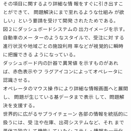
その項目に関するより詳細な情 報をすぐに引き出すこ
とができて、 問題解決にまで至れるような仕組み が欲
しい」という要請を受けて開発 されたためである。
図２にダッシュボードシステムの 出力イメージを示す。
自動車のメー ターのようなスタイルで、受注に対 する
進行状況や地域ごとの施設利用 率などが視覚的に瞬時
に把握できる ようになっている。
ダッシュボード内の計器で異常値 を示すものがあれ
ば、赤色表示やフ ラグアイコンによってオペレータに
認識させる。
オペレータのマウス操 作により詳細な情報画面へと展開
し、 問題が生じている基データまで表示 して、問題解
決を支援する。
世界的に広がるサプライチェーン 各部の情報を統括的に
扱うには、受 注や在庫、出荷システムなど、それ まで
単体で独立して機能していたシ ステム・情報を一元化