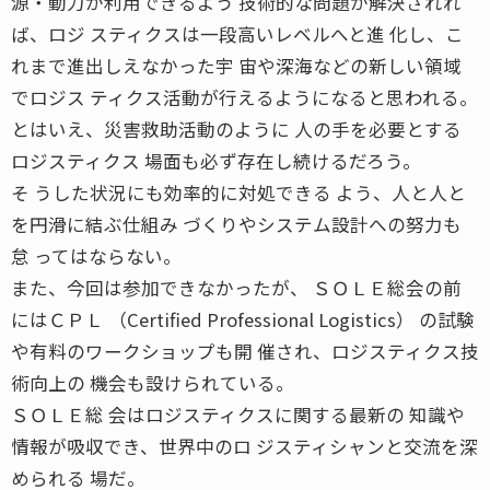
源・動力が利用できるよう 技術的な問題が解決されれ
ば、ロジ スティクスは一段高いレベルへと進 化し、こ
れまで進出しえなかった宇 宙や深海などの新しい領域
でロジス ティクス活動が行えるようになると思われる。
とはいえ、災害救助活動のように 人の手を必要とする
ロジスティクス 場面も必ず存在し続けるだろう。
そ うした状況にも効率的に対処できる よう、人と人と
を円滑に結ぶ仕組み づくりやシステム設計への努力も
怠 ってはならない。
また、今回は参加できなかったが、 ＳＯＬＥ総会の前
にはＣＰＬ （Certified Professional Logistics） の試験
や有料のワークショップも開 催され、ロジスティクス技
術向上の 機会も設けられている。
ＳＯＬＥ総 会はロジスティクスに関する最新の 知識や
情報が吸収でき、世界中のロ ジスティシャンと交流を深
められる 場だ。