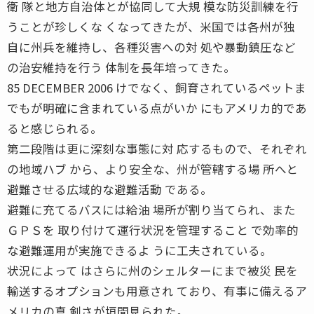
衛 隊と地方自治体とが協同して大規 模な防災訓練を行
うことが珍しくな くなってきたが、米国では各州が独
自に州兵を維持し、各種災害への対 処や暴動鎮圧など
の治安維持を行う 体制を長年培ってきた。
85 DECEMBER 2006 けでなく、飼育されているペットま
でもが明確に含まれている点がいか にもアメリカ的であ
ると感じられる。
第二段階は更に深刻な事態に対 応するもので、それぞれ
の地域ハブ から、より安全な、州が管轄する場 所へと
避難させる広域的な避難活動 である。
避難に充てるバスには給油 場所が割り当てられ、また
ＧＰＳを 取り付けて運行状況を管理すること で効率的
な避難運用が実施できるよ うに工夫されている。
状況によって はさらに州のシェルターにまで被災 民を
輸送するオプションも用意され ており、有事に備えるア
メリカの真 剣さが垣間見られた。