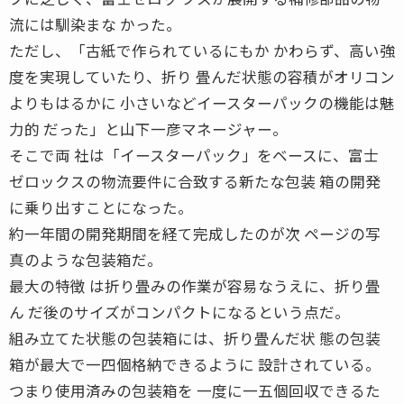
流には馴染まな かった。
ただし、「古紙で作られているにもか かわらず、高い強
度を実現していたり、折り 畳んだ状態の容積がオリコン
よりもはるかに 小さいなどイースターパックの機能は魅
力的 だった」と山下一彦マネージャー。
そこで両 社は「イースターパック」をベースに、富士
ゼロックスの物流要件に合致する新たな包装 箱の開発
に乗り出すことになった。
約一年間の開発期間を経て完成したのが次 ページの写
真のような包装箱だ。
最大の特徴 は折り畳みの作業が容易なうえに、折り畳
ん だ後のサイズがコンパクトになるという点だ。
組み立てた状態の包装箱には、折り畳んだ状 態の包装
箱が最大で一四個格納できるように 設計されている。
つまり使用済みの包装箱を 一度に一五個回収できるた