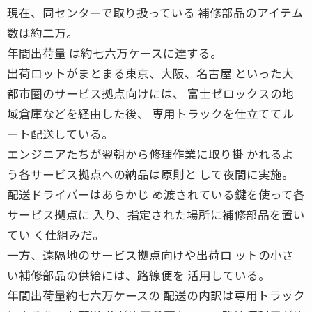
現在、同センターで取り扱っている 補修部品のアイテム
数は約二万。
年間出荷量 は約七六万ケースに達する。
出荷ロットがまとまる東京、大阪、名古屋 といった大
都市圏のサービス拠点向けには、 富士ゼロックスの地
域倉庫などを経由した後、 専用トラックを仕立ててル
ート配送している。
エンジニアたちが翌朝から修理作業に取り掛 かれるよ
う各サービス拠点への納品は原則と して夜間に実施。
配送ドライバーはあらかじ め渡されている鍵を使って各
サービス拠点に 入り、指定された場所に補修部品を置い
てい く仕組みだ。
一方、遠隔地のサービス拠点向けや出荷ロ ットの小さ
い補修部品の供給には、路線便を 活用している。
年間出荷量約七六万ケースの 配送の内訳は専用トラック