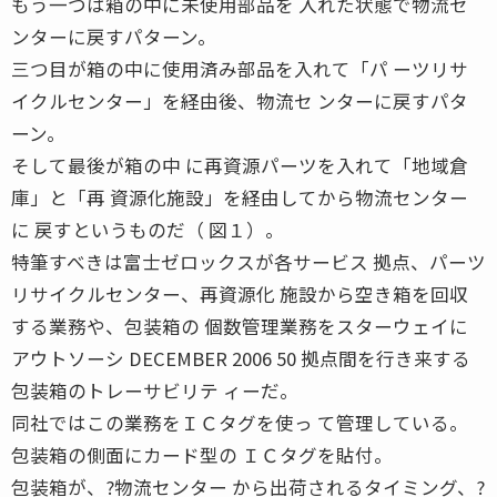
もう一つは箱の中に未使用部品を 入れた状態で物流セ
ンターに戻すパターン。
三つ目が箱の中に使用済み部品を入れて「パ ーツリサ
イクルセンター」を経由後、物流セ ンターに戻すパタ
ーン。
そして最後が箱の中 に再資源パーツを入れて「地域倉
庫」と「再 資源化施設」を経由してから物流センター
に 戻すというものだ（ 図１）。
特筆すべきは富士ゼロックスが各サービス 拠点、パーツ
リサイクルセンター、再資源化 施設から空き箱を回収
する業務や、包装箱の 個数管理業務をスターウェイに
アウトソーシ DECEMBER 2006 50 拠点間を行き来する
包装箱のトレーサビリテ ィーだ。
同社ではこの業務をＩＣタグを使っ て管理している。
包装箱の側面にカード型の ＩＣタグを貼付。
包装箱が、?物流センター から出荷されるタイミング、?