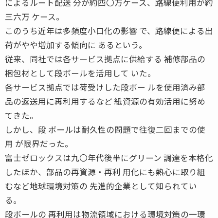
によるルート配送 分が約四〇万ケース、路線便利用が約
三六万 ケース。
このうち近年は多頻度小口化の影響 で、路線便による出
荷がやや増加する傾向に あるという。
従来、同社では各サービス拠点に供給する 補修部品の
梱包材として段ボールを活用して いた。
各サービス拠点では荷受けした段ボー ルを使用済み部
品の返送用に再利用するなど 紙資源の有効活用に努め
てきた。
しかし、段 ボールは耐久性の問題で往復二回までの使
用 が限界だった。
富士ゼロックスは九〇年代後半にグリーン 調達を本格化
したほか、部品の再資源・再利 用化にも熱心に取り組
むなど地球環境対策の 先進的企業として知られてい
る。
段ボールの 再利用は物流領域における環境対策の一環