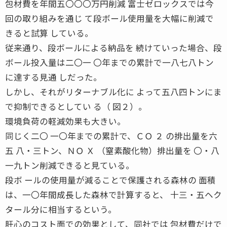
包材費を年間五〇〇〇万円削減 富士ゼロックスでは今
回の取り組みを通じ て段ボール使用量を大幅に削減で
きると試算 している。
従来通り、段ボールによる納品を 続けていった場合、段
ボール投入量は二〇一 〇年までの累計で一八七八トン
に達する見通 しだった。
しかし、それがリターナブル化に よって五八四トンにま
で抑制できるとしてい る（ 図２）。
環境負荷の軽減効果も大きい。
同じく二〇 一〇年までの累計で、ＣＯ ２ の排出量を六
五 八・三トン、ＮＯ Ｘ （窒素酸化物）排出量を 〇・八
一九トン削減できると見ている。
段ボ ールの使用量が減ることで保護される森林の 面積
は、一〇年間成長した森林で計算すると、 十三・五ヘク
タール分に相当するという。
肝心のコスト面での効果として、同社では 包材費だけで