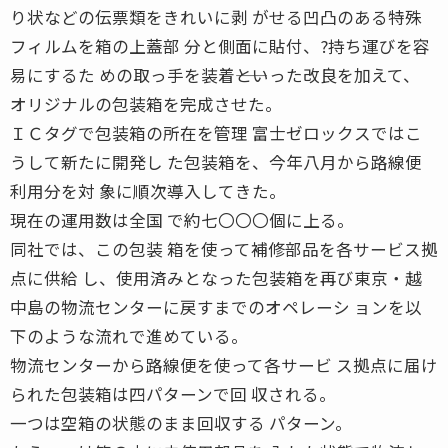
り状などの伝票類をきれいに剥 がせる凹凸のある特殊
フィルムを箱の上蓋部 分と側面に貼付、?持ち運びを容
易にするた めの取っ手を装着――といった改良を加えて、
オリジナルの包装箱を完成させた。
ＩＣタグで包装箱の所在を管理 富士ゼロックスではこ
うして新たに開発し た包装箱を、今年八月から路線便
利用分を対 象に順次導入してきた。
現在の運用数は全国 で約七〇〇〇個に上る。
同社では、この包装 箱を使って補修部品を各サービス拠
点に供給 し、使用済みとなった包装箱を再び東京・越
中島の物流センターに戻すまでのオペレーシ ョンを以
下のような流れで進めている。
物流センターから路線便を使って各サービ ス拠点に届け
られた包装箱は四パターンで回 収される。
一つは空箱の状態のまま回収する パターン。