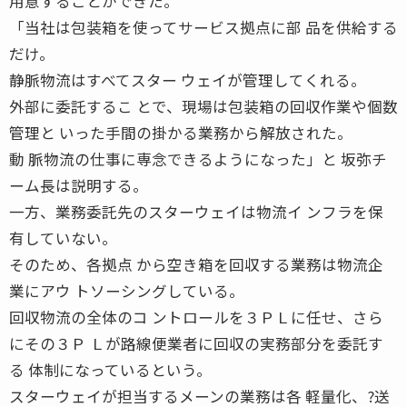
用意することができた。
「当社は包装箱を使ってサービス拠点に部 品を供給する
だけ。
静脈物流はすべてスター ウェイが管理してくれる。
外部に委託するこ とで、現場は包装箱の回収作業や個数
管理と いった手間の掛かる業務から解放された。
動 脈物流の仕事に専念できるようになった」と 坂弥チ
ーム長は説明する。
一方、業務委託先のスターウェイは物流イ ンフラを保
有していない。
そのため、各拠点 から空き箱を回収する業務は物流企
業にアウ トソーシングしている。
回収物流の全体のコ ントロールを３ＰＬに任せ、さら
にその３Ｐ Ｌが路線便業者に回収の実務部分を委託す
る 体制になっているという。
スターウェイが担当するメーンの業務は各 軽量化、?送