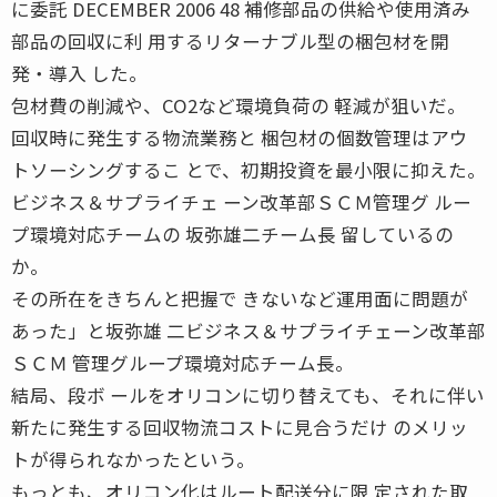
に委託 DECEMBER 2006 48 補修部品の供給や使用済み
部品の回収に利 用するリターナブル型の梱包材を開
発・導入 した。
包材費の削減や、CO2など環境負荷の 軽減が狙いだ。
回収時に発生する物流業務と 梱包材の個数管理はアウ
トソーシングするこ とで、初期投資を最小限に抑えた。
ビジネス＆サプライチェ ーン改革部ＳＣＭ管理グ ルー
プ環境対応チームの 坂弥雄二チーム長 留しているの
か。
その所在をきちんと把握で きないなど運用面に問題が
あった」と坂弥雄 二ビジネス＆サプライチェーン改革部
ＳＣＭ 管理グループ環境対応チーム長。
結局、段ボ ールをオリコンに切り替えても、それに伴い
新たに発生する回収物流コストに見合うだけ のメリッ
トが得られなかったという。
もっとも、オリコン化はルート配送分に限 定された取