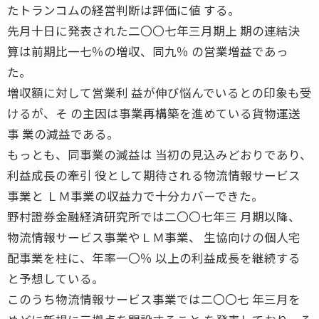
たトランコムの経営判断は評価に値 する。
先月十日に発表された二〇〇七年三月期上 期の連結決
算は前期比一七％の増収、同九％ の営業増益であっ
た。
増収額に対して営業利 益が伸び悩んでいるとの印象も受
けるが、そ の主因は事業再構築を進めている貨物運送
事 業の減益である。
もっとも、同事業の減益は 当初の見込みどおりであり、
利益成長の牽引 役として期待される物流情報サービス
事業と ＬＭ事業の収益力で十分カバーできた。
野村證券金融経済研究所では二〇〇七年三 月期以降、
物流情報サービス事業やＬＭ事業、 生協向けの個人宅
配事業を柱に、年率一〇％ 以上の利益成長を継続する
と予想している。
このうち物流情報サービス事業では二〇〇七 年三月を