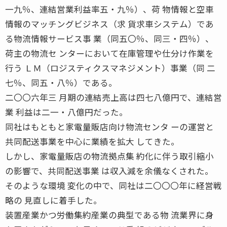
一九％、連結営業利益率五・九％）、荷 物情報と空車
情報のマッチングビジネス（求 貨求車システム）であ
る物流情報サービス事 業（同五〇％、同三・四％）、
荷主の物流セ ンターにおいて在庫管理や仕分け作業を
行う ＬＭ（ロジスティクスマネジメント）事業（同 二
七％、同五・八％）である。
二〇〇六年三 月期の連結売上高は四七八億円で、連結営
業 利益は二一・八億円だった。
同社はもともと家電量販店向け物流センタ ーの運営と
共同配送事業を中心に業績を拡大 してきた。
しかし、家電量販店の物流拠点集 約化に伴う取引縮小
の影響で、共同配送事業 は収入減を余儀なくされた。
そのような環境 変化の中で、同社は二〇〇〇年に経営戦
略の 見直しに着手した。
装置産業かつ労働集約産業の典型である物 流業界に身