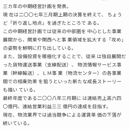
三カ年の中期経営計画を発表。
現 在は二〇〇七年三月期上期の決算を終えて、 ちょう
ど「折り返し地点」を過ぎたところで ある。
この中期経営計画では従来の中部圏を 中心とした事業
展開から、関東や関西へと事 業領域を拡大する「攻め」
の姿勢を鮮明に打ち出している。
また、設備投資を積極化することで、従来 は独自展開だ
った貨物運送事業（支線配送）、 物流情報サービス事
業（幹線輸送）、ＬＭ事 業（物流センター）の各事業
間での相乗効果 を狙うといった新たな成長ストーリー
も描い ている。
最終年度である二〇〇八年三月期に は連結売上高六四
〇億円、連結営業利益三三 億円の達成を目指す。
現在、物流業界では過当競争による運賃単 価の下落が
続いている。