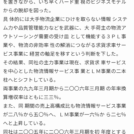
を置きながら、いち早くハード重 視のビジネスモデル
からの脱却を図った。
具 体的には大手物流企業にひけを取らない情報 システ
ム力や品質管理能力などを武器に、大 手荷主の物流ア
ウトソーシング需要の受け皿 として機能する３ＰＬ事
業や、物流の非効率 性の解消につながる求貨求車サー
ビス事業に 経営の軸足を移すという判断を下した。
その結果、同社の主力事業は現在、求貨求 車サービス
を中心とした物流情報サービス事 業とＬＭ事業の二本
柱へとシフトしている。
両事業の九九年三月期から二〇〇六年三月期 の年率換
算増収率はともに三三％。
また、同 期間の売上高構成比も物流情報サービス事業
が二八％から五〇％へ、ＬＭ事業が一六％か ら二七％
へと上昇している。
同社は二〇〇五年に二〇〇六年三月期を初 年度とする