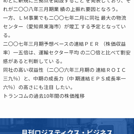
めどに新規に三拠点を開設すること を発表しており、そ
れが二〇〇八年三月期業 績の上振れ要因となろう。
一方、ＬＭ事業でも二〇〇七年二月に同社 最大の物流
センター（愛知県東海市）が竣工 する予定となってい
る。
二〇〇七年三月期予想ベースの連結ＰＥＲ （株価収益
率）一五倍は、運輸セクター平均 の二〇倍と比べて割安
感があると判断してい る。
同社の高い収益性（二〇〇六年三月期の 連結ＲＯＩＣ
三九％）と、中期の成長力（中 期連結ＥＰＳ成長率一
六％）の高さにも注目 したい。
トランコムの過去10年間の株価推移
月刊ロジスティクス・ビジネス