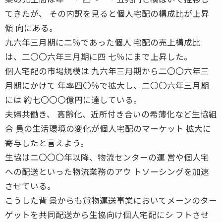
てきたが、 その内訳を見ると個人宅配の構成比が上昇
傾 向にある。
九六年三月期に二％であった個人 宅配の売上構成比
は、二〇〇六年三月期に四 七％にまで上昇した。
個人宅配の市場規模は 九六年三月期から二〇〇六年三
月期にかけて 年率四〇％で拡大し、二〇〇六年三月期
には 約七〇〇〇億円に達している。
夫婦共働き、 高齢化、近所付き合いの希薄化など生協組
合 員の生活環境の変化が個人宅配のマーケット 拡大に
寄与したと言えよう。
生協は二〇〇〇年以降、物流センターの運 営や個人宅
への配送といった物流業務のアウ トソーシングを加速
させている。
こうした背 景からも貨物運送事業においてメーンのター
ゲットを共同配送から生協向け個人宅配にシ フトさせ