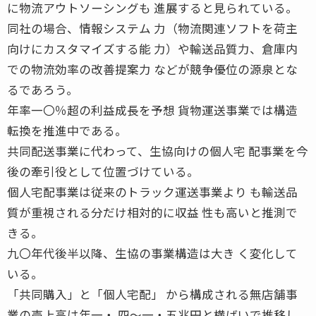
に物流アウトソーシングも 進展すると見られている。
同社の場合、情報システム 力（物流関連ソフトを荷主
向けにカスタマイズする能 力）や輸送品質力、倉庫内
での物流効率の改善提案力 などが競争優位の源泉とな
るであろう。
年率一〇％超の利益成長を予想 貨物運送事業では構造
転換を推進中である。
共同配送事業に代わって、生協向けの個人宅 配事業を今
後の牽引役として位置づけている。
個人宅配事業は従来のトラック運送事業より も輸送品
質が重視される分だけ相対的に収益 性も高いと推測で
きる。
九〇年代後半以降、生協の事業構造は大き く変化して
いる。
「共同購入」と「個人宅配」 から構成される無店舗事
業の売上高は年一・ 四〜一・五兆円と横ばいで推移し