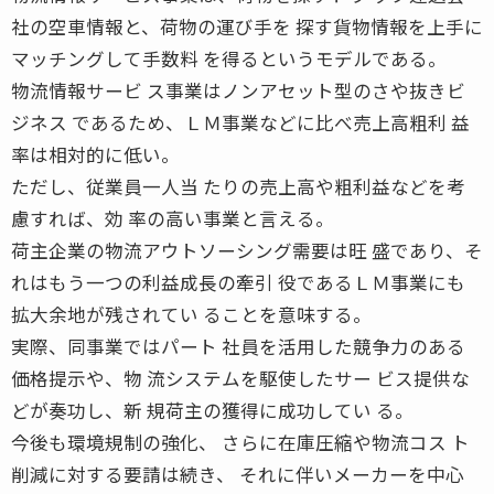
社の空車情報と、荷物の運び手を 探す貨物情報を上手に
マッチングして手数料 を得るというモデルである。
物流情報サービ ス事業はノンアセット型のさや抜きビ
ジネス であるため、ＬＭ事業などに比べ売上高粗利 益
率は相対的に低い。
ただし、従業員一人当 たりの売上高や粗利益などを考
慮すれば、効 率の高い事業と言える。
荷主企業の物流アウトソーシング需要は旺 盛であり、そ
れはもう一つの利益成長の牽引 役であるＬＭ事業にも
拡大余地が残されてい ることを意味する。
実際、同事業ではパート 社員を活用した競争力のある
価格提示や、物 流システムを駆使したサー ビス提供な
どが奏功し、新 規荷主の獲得に成功してい る。
今後も環境規制の強化、 さらに在庫圧縮や物流コス ト
削減に対する要請は続き、 それに伴いメーカーを中心