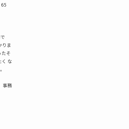
65
んで
かりま
ったそ
く な
だ。
、事務