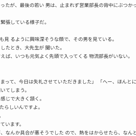
まったが、最後の若い 男は、止まれず営業部長の背中にぶつか
に緊張している様子だ。
も見 るように興味深そうな顔で、その男を見ている。
としたとき、大先生が 聞いた。
言えば、いつも元気よく先頭で入ってくる 物流部長がいない。
しまって、今日は失礼させていただきました」 「へー、ほんと
聞いてしまう。
う感じで大きく頷く。
たらしいんですよ。
。
っています。
が、なんか具合が悪そうでした ので、熱をはからせたら、なん