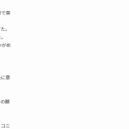
肘で突
げた。
た。
ゆがめ
長に意
ての願
ニコニ