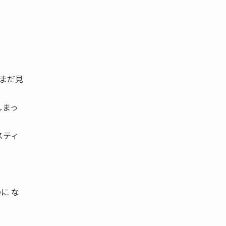
まだ見
しまっ
スティ
に な