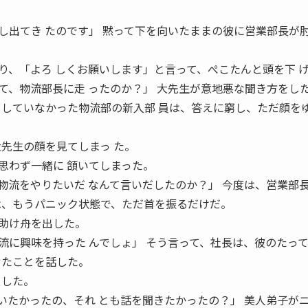
し出てき たのです」 黙って下を向いたままの彼に営業部長が
り、「よろ しくお願いします」と言って、ぺこたんと頭を下 
て、物流部長に走 ったのか？」 大先生が意地悪な聞き方をし
もしていなかった物流部の新入部 員は、答えに窮し、ただ顔を
大先生の顔を見てしまっ た。
思わず一緒に 頷いてしまった。
物流をやりたいだ なんて言いだしたのか？」 今度は、営業部
は、もうパニック状態で、ただ首を振るだけだ。
助け舟を出した。
流に興味を持った んでしょ」 そう言って、社長は、彼のたっ
せたことを話した。
をした。
いたかったの、それ とも話を聞きたかったの？」 美人弟子が