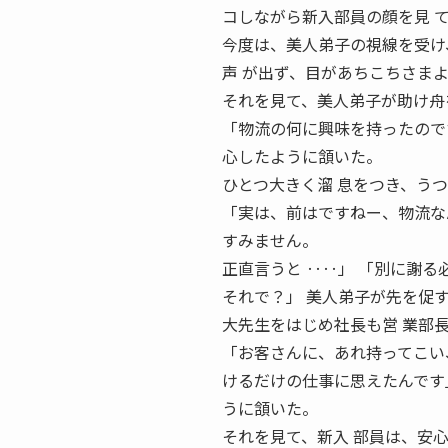
コしながら新入部員の顔を見 
今度は、美人弟子の視線を受け
声 が出ず、目があちこちさま
それを見て、美人弟子が助け舟
「物流の何に興味を持ったので
心したように頷いた。
ひとつ大きく溜 息をつき、う
「実は、前はですねー、物流な
すみません。
正直言うと ‥‥」 「別に謝る
それで？」 美人弟子が先を促
大先生をはじめ社長も営 業部
「お客さんに、あれ持ってこい
けるだけの仕事に思えたんです
うに頷いた。
それを見て、新入 部員は、安