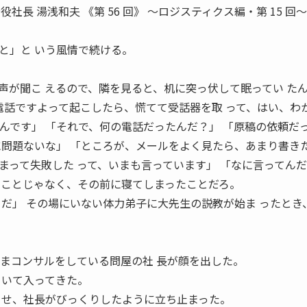
長 湯浅和夫 《第 56 回》 〜ロジスティクス編・第 15 回〜 
と」と いう風情で続ける。
声が聞こ えるので、隣を見ると、机に突っ伏して眠ってい た
「電話ですよって起こしたら、慌てて受話器を取 って、はい、わ
たんです」 「それで、何の電話だったんだ？」 「原稿の依頼だ
に問題ないな」 「ところが、メールをよく見たら、あまり書きた
まって失敗した って、いまも言っています」 「なに言ってん
 ことじゃなく、その前に寝てしまったことだろ。
メだ」 その場にいない体力弟子に大先生の説教が始ま ったとき
いまコンサルをしている問屋の社 長が顔を出した。
 いて入ってきた。
 せ、社長がびっくりしたように立ち止まった。