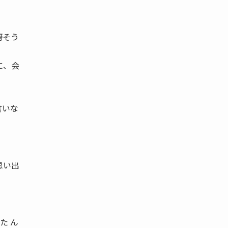
訝そう
に、会
言いな
思い出
た ん