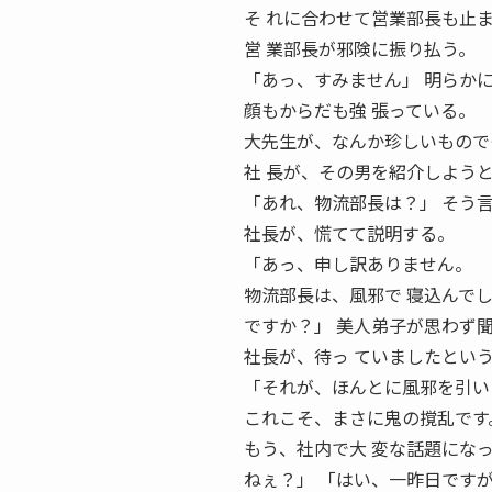
そ れに合わせて営業部長も止
営 業部長が邪険に振り払う。
「あっ、すみません」 明らか
顔もからだも強 張っている。
大先生が、なんか珍しいもので
社 長が、その男を紹介しよう
「あれ、物流部長は？」 そう
社長が、慌てて説明する。
「あっ、申し訳ありません。
物流部長は、風邪で 寝込んで
ですか？」 美人弟子が思わず
社長が、待っ ていましたとい
「それが、ほんとに風邪を引い
これこそ、まさに鬼の撹乱です
もう、社内で大 変な話題にな
ねぇ？」 「はい、一昨日です