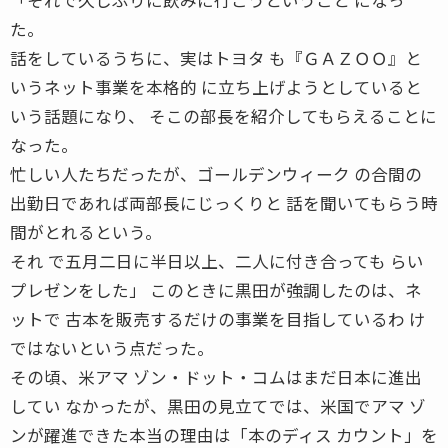
た。
話をしているうちに、実はトヨタ も『ＧＡＺＯＯ』と
いうネット事業を本格的 に立ち上げようとしていると
いう話題になり、 そこの部長を紹介してもらえることに
なった。
忙しい人たちだったが、ゴールデンウィーク の合間の
出勤日であれば両部長にじっくりと 話を聞いてもらう時
間がとれるという。
それ で五月二日に半日以上、二人に付き合っても らい
プレゼンをした」 このときに黒田が強調したのは、ネ
ットで 古本を販売するだけの事業を目指しているわ け
ではないという点だった。
その頃、米アマ ゾン・ドット・コムはまだ日本に進出
してい なかったが、黒田の見立てでは、米国でアマ ゾ
ンが躍進できた本当の理由は「本のディス カウント」を