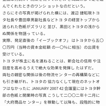
んでくれたときのワンシ ョットなのだという。
さらにその写真が掲げられた横には、渡辺 捷昭現トヨ
タ社長や豊田章男副社長などトヨ タの経営トップから
送られた色紙がズラリと 並び、黒田とトヨタの浅から
ぬ関係を物語っ ている。
実際、発足直後の「イーブックオフ」 はトヨタから五〇
〇万円（当時の資本金総額 の一〇％に相当）の出資を
受けている。
トヨ タが株主に名を連ねることは、新会社の信用 や注
目度を高めるうえで絶大な効果を発揮し たはずだ。
両社の親密な関係は後の物流セン ターの再構築などに
も引き継がれ、トヨタの 協力なくして現在のネットオ
フはなかったに JANUARY 2007 42 会議室にはトヨタ幹
部の色紙と開業時の写真 こうして二〇〇二年十二月に
「大府商品セ ンター」を稼動して以降も、段階的に物