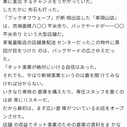
業に進出 するチャンスをうかがっていた。
したたかに 布石も打った。
「ブックオフウェーブ」が新 規出店した「東岡山店」
は、売場面積八〇〇 平米余り、バックヤードが一一〇〇
平米余り という大型店舗だ。
家電量販店の店舗兼配送 センターだったこの物件に黒
田が目をつけた のは、バックヤードの広さゆえだっ
た。
「ネット事業が絶対にいける自信はあった。
それでも、やはり新規事業というのは蓋を開 けてみな
ければ分からない。
いきなり専用の 倉庫を構えたり、専任スタッフを置くの
は非 常にリスキーだ。
だから最初は、まず広い倉 庫がついているお店をオープ
ンさせた。
店舗 の収益でネット事業のための倉庫の賃料をま かな