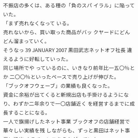
不振店の多くは、ある種の「負のスパ イラル」に陥って
いた。
「まず売れなくなって いる。
売れないから、買い取った商品がバッ クヤードにどん
どん溜まっていく。
そうなっ 39 JANUARY 2007 黒田武志ネットオフ社長 違
えるように好転していった。
同じ場所でや っているのに、いきなり前年比一五〇％と
か 二〇〇％といったペースで売り上げが伸びた。
「ブックオフウェーブ」の業績も良くなった。
資金に余裕が出てくると新規出店も手掛けるようにな
り、わずか二年余りで一〇店舗近く を経営するまでに成
長することになる。
一人で旗揚げしたネット事業 ブックオフの店舗経営で
華々しい実績を残 しながらも、ずっと黒田はネット事