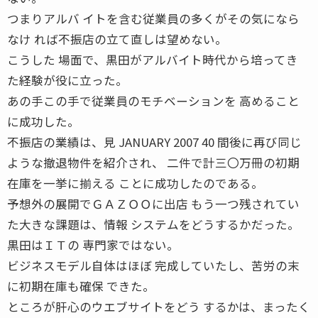
つまりアルバ イトを含む従業員の多くがその気になら
なけ れば不振店の立て直しは望めない。
こうした 場面で、黒田がアルバイト時代から培ってき
た経験が役に立った。
あの手この手で従業員のモチベーションを 高めること
に成功した。
不振店の業績は、見 JANUARY 2007 40 間後に再び同じ
ような撤退物件を紹介され、 二件で計三〇万冊の初期
在庫を一挙に揃える ことに成功したのである。
予想外の展開でＧＡＺＯＯに出店 もう一つ残されてい
た大きな課題は、情報 システムをどうするかだった。
黒田はＩＴの 専門家ではない。
ビジネスモデル自体はほぼ 完成していたし、苦労の末
に初期在庫も確保 できた。
ところが肝心のウエブサイトをどう するかは、まったく