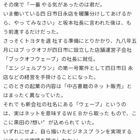
その席で「一番 やる気があったのは君だ。
いま働いている四 日市日永店を暖簾分けしてあげるか
ら、やっ てみなさい」と坂本社長に言われた後は、も
う前進するだけだった。
さっそくトヨタを退 社する準備にとりかかり、九八年五
月にはブ ックオフが四日市に設立した店舗運営子会社
「ブックオフウェーブ」の社長に就任。
「エン ジェルプラン」の第一号案件として四日市日 永
店などの経営を手掛けることになった。
このときの起業の内容は「中古書籍のネッ ト販売」と
はまったく異なっていた。
それで も新会社の社名にある「ウェーブ」というの
は、実はネットを意味するＷＥＢから取った もので、こ
こに黒田の?想い〞が込められて いた。
いずれにせよ、自ら描いたビジネスプ ランを実現する