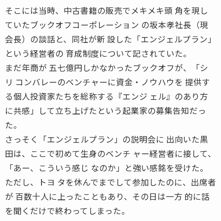
そこには当時、中古書籍の販売でメキメキ頭 角を現し
ていたブックオフコーポレーション の坂本孝社長（現
会長）の談話と、同社が新 設した「エンジェルプラン」
という経営者の 育成制度について記されていた。
まだ年商が 五七億円しかなかったブックオフが、「シ
リ コンバレーのベンチャーに資金・ノウハウを 提供す
る個人投資家たちを総称する『エンジ ェル』のあり方
に共感」して立ち上げたという起業家の募集告知だっ
た。
さっそく「エンジェルプラン」の説明会に 出向いた黒
田は、ここで初めて生身のベンチ ャー経営者に接して、
「あー、こういう感じ なのか」と強い感銘を受けた。
ただし、トヨ タを休んでまでして参加したのに、出席者
が 百数十人に上ったこともあり、その日は一方 的に話
を聞くだけで終わってしまった。