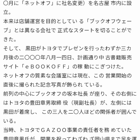
〇月に「ネットオフ」に社名変更）を名古屋 市内に設
立。
本来は店舗運営を目的としてい る「ブックオフウェー
ブ」とは異なる会社で 正式なスタートを切ることがで
きた。
そして、 黒田がトヨタでプレゼンを行ったわずか三カ
月後の二〇〇〇年八月一四日、計画通り中 古書籍販売
サイト「ｅＢＯＯＫＯＦＦ」の稼 動にこぎつけた。
ネットオフの質素な会議室には現在、この 営業開始の
直後に撮られた記念写真が飾られ ている。
前列の中心にブックオフの坂本社長 が座り、その右側に
はトヨタの豊田章男取締 役（現副社長）が、左側には
黒田が着席し、 この三人を二〇人ほどの関係者が囲んで
いる。
当時、トヨタでＧＡＺＯＯ事業の責任者を務 めていた
豊田章男氏が、開業を祝ってわざわ ざ岡山県まで足を運