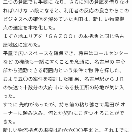
二つの倉庫でも手狭に なり、さらに別の倉庫を借りなけ
ればいけな い段になると、利用者の反応の良さからこの
ビジネスへの確信を深めていた黒田は、新し い物流拠
点の選定を本格化した。
まず立地エリアを「ＧＡＺＯＯ」の本拠地 と同じ名古
屋地区に定めた。
平屋で広いスペ ースを確保でき、将来はコールセンター
など の機能も一緒に置くことを念頭に、名古屋の 中心
部から通勤できる範囲内という条件で物 件を探した。
およそ五〇の案件を検討した結 果、名古屋駅からＪＲ
の快速で十数分の大府 市にある鉄工所の跡地が気に入
った。
すでに 先約があったが、持ち前の粘り強さで黒田が オ
ーナーに頼み込み、何とか契約にこぎつけ ることがで
きた。
新しい物流拠点の規模は約六六〇〇平米 と、それまでに