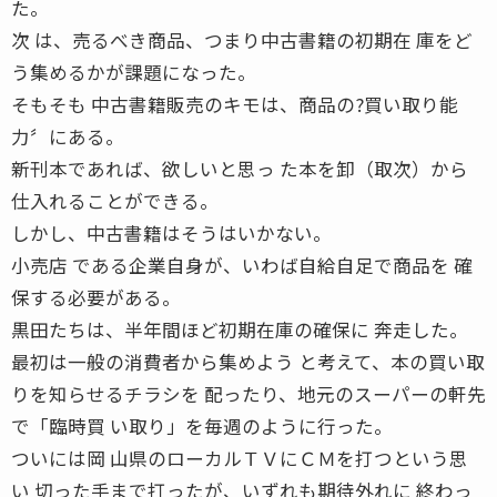
た。
次 は、売るべき商品、つまり中古書籍の初期在 庫をど
う集めるかが課題になった。
そもそも 中古書籍販売のキモは、商品の?買い取り能
力〞にある。
新刊本であれば、欲しいと思っ た本を卸（取次）から
仕入れることができる。
しかし、中古書籍はそうはいかない。
小売店 である企業自身が、いわば自給自足で商品を 確
保する必要がある。
黒田たちは、半年間ほど初期在庫の確保に 奔走した。
最初は一般の消費者から集めよう と考えて、本の買い取
りを知らせるチラシを 配ったり、地元のスーパーの軒先
で「臨時買 い取り」を毎週のように行った。
ついには岡 山県のローカルＴＶにＣＭを打つという思
い 切った手まで打ったが、いずれも期待外れに 終わっ