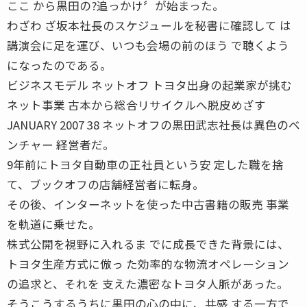
ここ から黒田の?追っかけ〞が始まった。
わざわ ざ坂本社長のスケジュールを秘書に確認して は
講演会に足を運び、いつも会場の前のほう で聴くよう
になったのである。
ビジネスモデル ネットオフ トヨタ出身の起業家が挑む
ネット事業 古本から総合リサイクルへ脱皮めざす
JANUARY 2007 38 ネットオフの黒田武志社長は異色のベ
ンチャー 経営者だ。
9年前にトヨタ自動車の正社員という安 定した職を捨
て、ブックオフの店舗経営者に転身。
その後、インターネットを使った中古書籍の販売 事業
を軌道に乗せた。
株式公開を視野に入れるま でに成長できた背景には、
トヨタ生産方式に倣っ た効率的な物流オペレーション
の追求と、それを 支えた濃密なトヨタ人脈があった。
そうこうするうちに黒田の心の中に、共感 する一方で