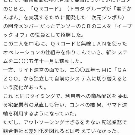
のＯＢと、「ＱＲコード」（トヨタ グループが「電子か
んばん」を実現するため に開発した二次元シンボル）
の開発メンバー だったデンソーのＯＢの二人を「イーブ
ック オフ」の役員として招聘した。
この二人を中 心に、ＱＲコードと無線ＬＡＮを使った
オペ レーションの仕組みを作りこんでいき、新シ ステ
ムを二〇〇五年十一月に稼動した。
一方、サイト運営の面でも、二〇〇五年七 月に「ＧＡ
ＺＯＯ」から独立して自前のシス テムに切り替えると
いう変化があった。
これ と同じタイミングで、利用者への商品配送を 委ね
る宅配業者の見直しも行い、コンペの結 果、ヤマト運
輸を利用するようになっていた。
ただし、アウトソーシングせざるをえない 配送業務で
競合他社と差別化を図れるとは考 えていなかった。