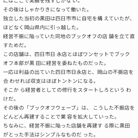
にはここで実績を残すしかな い。
その後はしゃかりきになって働いた。
独立した当初の黒田は四日市市に自宅を構 えていたが、
ほどなく岡山県内に引っ越した。
経営不振に陥っていた同地のブックオフの店 舗を立て直
すためだ。
この店舗は、四日市日 永店とほぼワンセットでブック
オフ本部が黒 田に経営を委ねたものだった。
一応は利益の出ていた四日市日永店と、岡山の不振店を
合 わせれば収支はほぼトントンになる。
そこか ら経営者としての修行をスタートしろという わ
けだ。
その後の「ブックオフウェーブ」は、 こうした不振店を
どんどん再建することで業 容を拡大していった。
ちなみに、経営不振に陥った店舗を再建す る際に黒田
がとった手法はシンプルなものだ った。