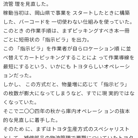
流管 理を見直した。
稼動当初は、岡山県で事業を スタートしたときに構築
した、バーコードを 一切使わない仕組みを使っていた。
このとき の作業手順は、まずピッキングすべき本一冊
ごとに短冊状の「指示ビラ」を出力。
この 「指示ビラ」を作業者が自らロケーション順 に並
べ替えてカートピッキングすることによ って作業導線を
最短にするという、いかにも トヨタらしいオペレーシ
ョンだった。
しかし、 この方式だと、物量増に応じて「指示ビラ」
の枚数が膨大になってしまうなど、すでに現 実的ではな
くなっていた。
そこで二〇〇四年の秋から庫内オペレーシ ョンの抜本
的な見直しに着手した。
そのため に、まずはトヨタ生産方式のスペシャリスト
として、補修部品の物流管理で要職についていたトヨタ