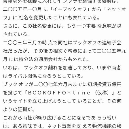
書籍以外を視野に入れてイ ンフラを整備する姿勢は、
二〇〇五年一〇月 に「イーブックオフ」から「ネットオ
フ」に 社名を変更したことにも表れている。
さらに、この社名変更には、もう一つ重要 な意味が隠
されている。
二〇〇三年三月の時 点で同社はブックオフの連結子会
社だったが、 その後の相次ぐ増資によって二〇〇五年九
月 には持分法の適用会社からも外れた。
いわば、 ブックオフ離れを加速しており、いまや両者
はライバル関係になろうとしている。
ブック オフが二〇〇七年六月末までに初期投資五億円
を投じて「ＢＯＯＫＯＦＦＯｎｌｉｎｅ （仮称）」と
いうサイトを立ち上げようとして いることが、その何
よりの証拠だ。
これから両社が繰り広げることになるであ ろう戦い
は、ある意味では、ネット事業を支 える物流機能の勝