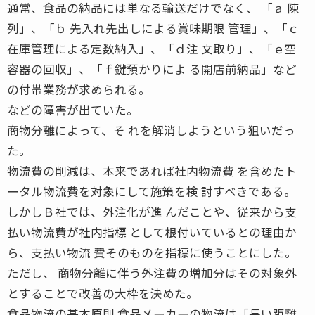
通常、食品の納品には単なる輸送だけでなく、 「ａ 陳
列」、「ｂ 先入れ先出しによる賞味期限 管理」、「ｃ
在庫管理による定数納入」、「ｄ注 文取り」、「ｅ空
容器の回収」、「ｆ鍵預かりによ る開店前納品」など
の付帯業務が求められる。
などの障害が出ていた。
商物分離によって、そ れを解消しようという狙いだっ
た。
物流費の削減は、本来であれば社内物流費 を含めたト
ータル物流費を対象にして施策を検 討すべきである。
しかしＢ社では、外注化が進 んだことや、従来から支
払い物流費が社内指標 として根付いているとの理由か
ら、支払い物流 費そのものを指標に使うことにした。
ただし、 商物分離に伴う外注費の増加分はその対象外
とすることで改善の大枠を決めた。
食品物流の基本原則 食品メーカーの物流は「長い距離