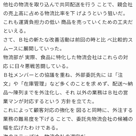
他社の物流を取り込んで共同配送を行う ことで、親会社
の売上高に占める物流比率を下 げようという狙いだ。
これも運賃負担力の低い 商品を売っていくための工夫だ
といえる。
さて、Ｂ社の新たな改善活動は前回の時と比 べ比較的ス
ムースに展開していった。
物流部が 実際、食品に特化した物流会社はこれらの対
応 に日々悪戦苦闘している。
Ｂ社メンバーとの協議を重ね、外部委託先に は「注
文」や「在庫管理」など多くのことを求 めず、配送〜納
品〜陳列までを外注化し、それ 以外の業務はＢ社の営
業マンが対応するという 方針を立てた。
これによって顧客対応の強化を 図ると同時に、外注する
業務の難易度を下げる ことで、委託先物流会社の候補の
幅を広げたわ けである。