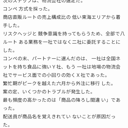
次のステップは、物流会社の選定だ。
コンペ 方式を採った。
商店直販ルートの売上構成比の 低い東海エリアから着
手した。
リスクヘッジと 競争意識を持ってもらうため、全部で八
ルート ある業務を一社ではなく二社に委託することに
した。
コンペの末、パートナーに選んだのは、 一社は全国ネ
ットを持ち食品に強いＹ社、もう 一社は地場の物流会
社でサービス面での小回りの効くＸ社であった。
繁忙期がピークを越えた六月から外注に移行 した。
案の定、いくつかのトラブルが発生した。
最も頻度の高かったのは「商品の降ろし間違 い」であ
った。
配送員が商品名を覚えきれてい ないことが原因だっ
た。