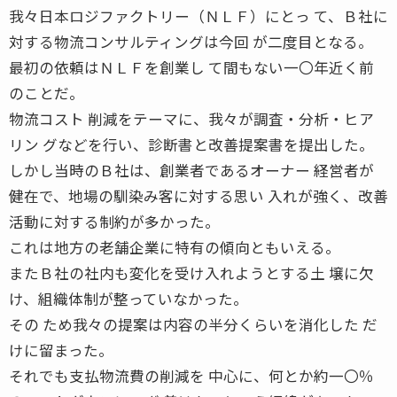
我々日本ロジファクトリー（ＮＬＦ）にとっ て、Ｂ社に
対する物流コンサルティングは今回 が二度目となる。
最初の依頼はＮＬＦを創業し て間もない一〇年近く前
のことだ。
物流コスト 削減をテーマに、我々が調査・分析・ヒア
リン グなどを行い、診断書と改善提案書を提出した。
しかし当時のＢ社は、創業者であるオーナー 経営者が
健在で、地場の馴染み客に対する思い 入れが強く、改善
活動に対する制約が多かった。
これは地方の老舗企業に特有の傾向ともいえる。
またＢ社の社内も変化を受け入れようとする土 壌に欠
け、組織体制が整っていなかった。
その ため我々の提案は内容の半分くらいを消化した だ
けに留まった。
それでも支払物流費の削減を 中心に、何とか約一〇％