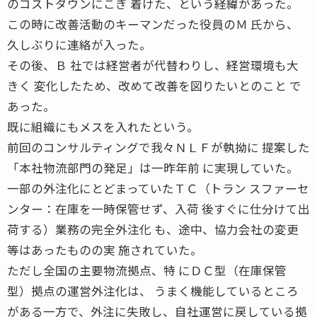
のコストダウンにこぎ 着けた、という経緯があった。
この時に改善活動のキーマンだった役員のＭ 氏から、
久しぶりに連絡が入った。
その後、Ｂ 社では経営者が代替わりし、経営環境も大
きく 変化したため、改めて改善を図りたいとのこと で
あった。
既に組織にもメスを入れたという。
前回のコンサルティングで我々ＮＬＦが執拗に 提案した
「本社物流部門の発足」は一昨年前 に実現していた。
一部の外注化にとどまっていたＴＣ（トラン スファーセ
ンター：在庫を一時保管せず、入荷 後すぐに仕分けて出
荷する）業務の完全外注化 も、途中、協力会社の変更
等はあったものの実 施されていた。
ただし全国の主要物流拠点、特 にＤＣ型（在庫保管
型）拠点の運営外注化は、 うまく機能しているところ
がある一方で、外注に失敗し、自社運営に戻している拠