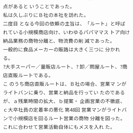
点があると いうことであった。
私は久しぶりにＢ社の本社を訪れた。
二度目 となる今回の依頼の主旨は、「ルート」と呼ば
れている小規模商店向け、いわゆるパパママス トア向け
納品業務の商物分離と、物流費の削 減であった。
一般的に食品メーカーの販路は大きく三つに 分かれ
る。
?大手スーパー／量販店ルート、? 卸／問屋ルート、?商
店直販ルートである。
こ のうち商店直販ルートは、Ｂ社の場合、営業マ ンが
ライトバンに乗り、営業と納品を行ってい たのである
が、ａ残業時間の拡大、ｂ提案・ 企画営業の不徹底、
ｃ大卒社員の定着率の悪化 第48回 営業マンがライトバ
ンで小規模店を回るルート営業の商物 分離を図った。
これに合わせて営業活動自体にもメスを入れ た。