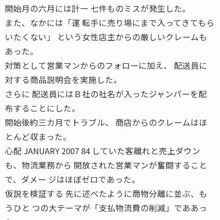
開始月の六月には計一 七件ものミスが発生した。
また、なかには「運 転手に売り場にまで入ってきてもら
いたくない」 という女性店主からの厳しいクレームも
あった。
対策として営業マンからのフォローに加え、 配送員に
対する商品説明会を実施した。
さらに 配送員にはＢ社の社名が入ったジャンパーを配
布することにした。
開始後約三カ月でトラブル、 商店からのクレームはほ
とんど収まった。
心配 JANUARY 2007 84 していた客離れと売上ダウン
も、物流業務から 開放された営業マンが奮闘すること
で、ダメー ジはほぼゼロであった。
仮説を検証する 先に述べたように商物分離に並ぶ、も
うひと つの大テーマが「支払物流費の削減」でああっ