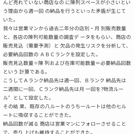
んど売れていない商店なの に陳列スペースが小さいとい
う理由から週一回 の納品を行うといった矛盾が生じて
いた。
我々は営業マンから過去二年分の店別・月 別販売数量
と、各店の陳列可能数量の調査デ ータをもらい、商店の
販売見込（需要予測）と 欠品の発生リスクを分析して、
必要納品回数の ＡＢＣランクを設定した。
販売見込数量÷陳 列および在庫可能数量＝必要納品回数
という 計算である。
こうしてＡランク納品先は週一回、Ｂランク 納品先は
二週間に一回、Ｃランク納品先は月 一回を?物流ルー
ル〞として設定した。
その結 果、既存の八ルートのうち一ルートは他の七ル
ートに吸収することができた。
納品回数が減る 商店は営業マンにフォローさせること
で、売り 上げも維持することができた。