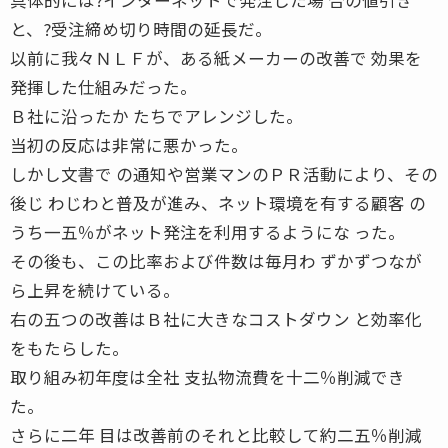
と、?受注締め切り時間の延長だ。
以前に我々ＮＬＦが、ある紙メーカーの改善で 効果を
発揮した仕組みだった。
Ｂ社に沿ったか たちでアレンジした。
当初の反応は非常に悪かった。
しかし文書で の通知や営業マンのＰＲ活動により、その
後じ わじわと普及が進み、ネット環境を有する顧客 の
うち一五％がネット発注を利用するようにな った。
その後も、この比率および件数は毎月わ ずかずつなが
ら上昇を続けている。
右の五つの改善はＢ社に大きなコストダウン と効率化
をもたらした。
取り組み初年度は全社 支払物流費を十二％削減でき
た。
さらに二年 目は改善前のそれと比較して約二五％削減