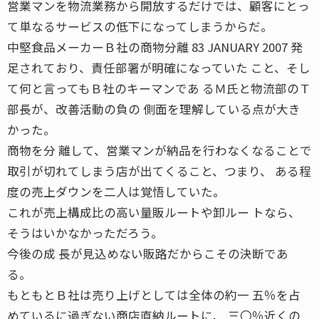
営業マンを物流業務から開放するだけでは、顧客にとっ
て単なるサービスの低下になってしまうからだ。
中堅食品メーカーＢ社の商物分離 83 JANUARY 2007 発
足されており、責任部署が明確になっていた こと、そし
て何と言ってもＢ社のキーマンであ るＭ氏と物流部のＴ
部長が、改善活動の負の 側面を理解している点が大き
かった。
商物を分 離して、営業マンが納品を行わなくなることで
取引が切れてしまう店が出てくること、つまり、 ある程
度の売上ダウンを二人は覚悟していた。
これが売上構成比の高い量販ルートや卸ルー トなら、
そうはいかなかっただろう。
今後の成 長が見込めない販路だからこその決断であ
る。
もともとＢ社は売り上げとしては全体の約一 五％を占
めているに過ぎない商店直納ルートに、 三〇％近くの