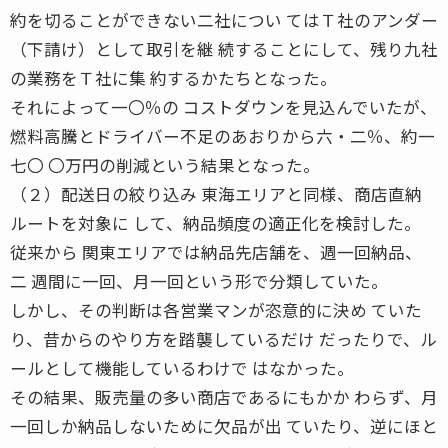
約を切ることができない二社につい てはＴ社のアンダー
（下請け）として取引を継 続することにして、残り九社
の業務をＴ社に集 約するかたちとなった。
それによって一〇％の コストダウンを見込んでいたが、
燃料高騰とドライバー不足のあおりから六・二％、約一
七〇 〇万円の削減という結果となった。
（２）配送日の絞り込み 東海エリアと同様、商店直納
ルートを対象に して、納品頻度の適正化を検討した。
従来から 関東エリアでは納品先店舗を、週一回納品、
二 週間に一回、月一回という形で分類していた。
しかし、その判断は各営業マンが恣意的に決め ていた
り、昔からのやり方を踏襲しているだけ だったりで、ル
ールとして機能しているわけで はなかった。
その結果、販売量の多い商店であるにもかか わらず、月
一回しか納品しないために欠品が出 ていたり、逆にほと