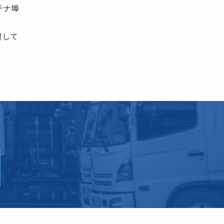
テナ埠
資して