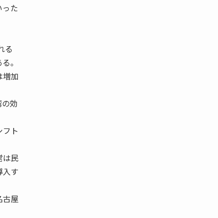
いった
。
れる
ある。
は増加
湾の効
シフト
営は民
導入す
名古屋