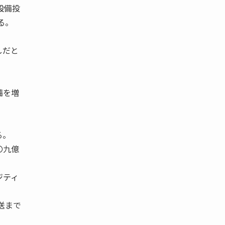
設備投
る。
しだと
備を増
る。
〇九億
ジティ
送まで