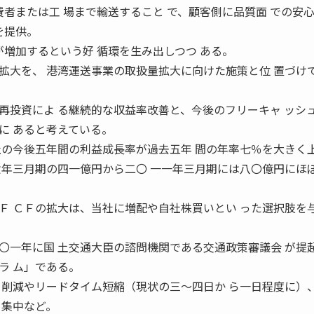
費者または工 場まで輸送すること で、顧客側に品質面 での安
を提供。
が増加するという好 循環を生み出しつつ ある。
拡大を、 港湾運送事業の取扱量拡大に向けた施策と位 置づけ
再投資によ る継続的な収益率改善と、今後のフリーキャ ッシ
に あると考えている。
社の今後五年間の利益成長率が過去五年 間の年率七％を大きく
六年三月期の四一億円から二〇 一一年三月期には八〇億円にほ
Ｆ ＣＦの拡大は、当社に増配や自社株買いとい った選択肢を
〇一年に国 土交通大臣の諮問機関である交通政策審議会 が提
ラ ム」である。
 削減やリードタイム短縮（現状の三〜四日か ら一日程度に）
と集中など。