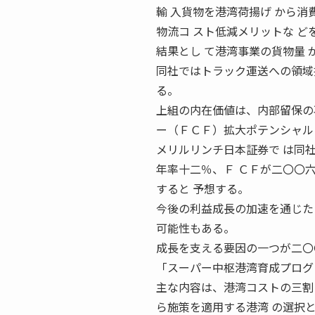
輸 入貨物を港湾荷揚げ から消
物流コ スト低減メリットな ど
結果とし て港湾事業の貨物量 
同社ではトラック運送への領域
る。
上組の内在価値は、内部留保の
ー（ＦＣＦ）拡大ポテンシャル
メリルリンチ日本証券で は同
年率十二％、Ｆ ＣＦが二〇〇
すると 予想する。
今後の利益成長の加速を通じた
可能性もある。
成長を支える要因の一つが二〇
「スーパー中枢港湾育成プログ
主な内容は、港湾コストの三割
ら施策を適用する港湾 の選択