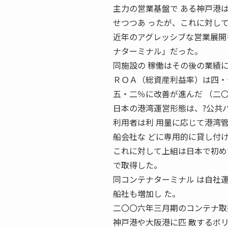
主力の営業基盤で ある神戸港
せつつあ ったが、これに対し
近年のアグレッシブな営業展開
ナターミナル」だった。
同施設の 稼働はその後の業績
ＲＯＡ（総資産利益率）は四・
五・二％に改善が進んだ （二
日本の港湾運営形態は、?公共
利用者は利 用量に応じて港湾
船会社な どに専用的に貸し付け
これに対して上組は日本で初め
で取得した。
同コンテナターミナル は自社
船社も増加し た。
二〇〇六年三月期のコンテナ取
神戸港や大阪港に匹 敵するボ