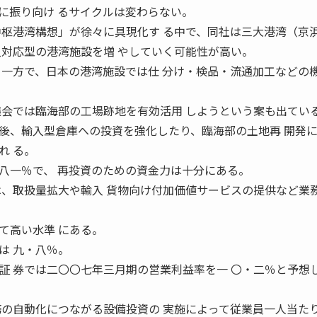
に振り向け るサイクルは変わらない。
中枢港湾構想」が徐々に具現化す る中で、同社は三大港湾（京
入対応型の港湾施設を増 やしていく可能性が高い。
う一方で、日本の港湾施設では仕 分け・検品・流通加工などの
。
議会では臨海部の工場跡地を有効活用 しようという案も出てい
後、輸入型倉庫への投資を強化したり、臨海部の土地再 開発
れ る。
八一％で、 再投資のための資金力は十分にある。
は、取扱量拡大や輸入 貨物向け付加価値サービスの提供など業務
て高い水準 にある。
は 九・八％。
証 券では二〇〇七年三月期の営業利益率を一 〇・二％と予想
務の自動化につながる設備投資の 実施によって従業員一人当た