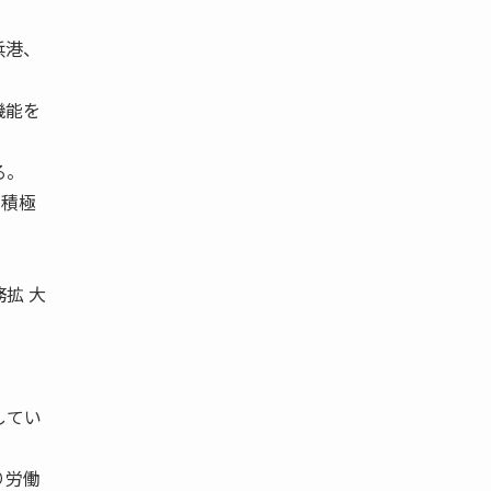
浜港、
機能を
る。
に積極
拡 大
してい
り労働