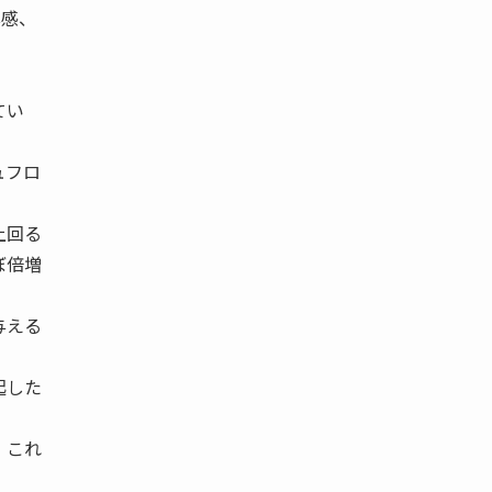
心感、
てい
ュフロ
上回る
ぼ倍増
与える
起した
、これ