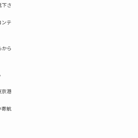
低下さ
コンテ
％から
。
東京港
い寄航