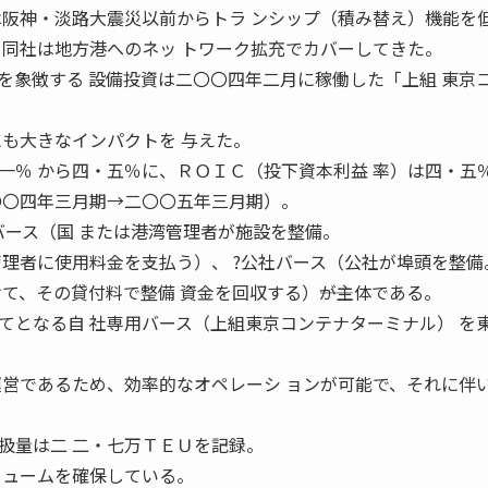
は阪神・淡路大震災以前からトラ ンシップ（積み替え）機能を
て同社は地方港へのネッ トワーク拡充でカバーしてきた。
を象徴する 設備投資は二〇〇四年二月に稼働した「上組 東京
にも大きなインパクトを 与えた。
一％ から四・五％に、ＲＯＩＣ（投下資本利益 率）は四・五
〇〇四年三月期→二〇〇五年三月期）。
バース（国 または港湾管理者が施設を整備。
管理者に使用料金を支払う）、 ?公社バース（公社が埠頭を整備
て、その貸付料で整備 資金を回収する）――が主体である。
てとなる自 社専用バース（上組東京コンテナターミナル） を
運営であるため、効率的なオペレーシ ョンが可能で、それに伴
扱量は二 二・七万ＴＥＵを記録。
リュームを確保している。