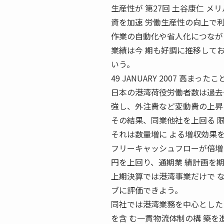
生産性が 第27回 土谷康仁 
資を加速 労働生産性の向上で
作業の自動化や省人化につなが
業績は今 期も好調に推移して
いう。
49 JANUARY 2007 高ま
日本の港湾荷役労働者数は過去
強し、外注費など変動費の上昇
その結果、同業他社を上回る 
それは数量増に よる増収効果
フリーキャッシュフローが倍増
円を上回り、通期業 績計画を
上期決算では港湾事業だけで 
ブに評価できよう。
同社では港湾業務を中心とした
を含 む一貫物流体制の構 築を