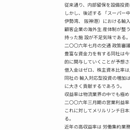
従来通り、内部留保を設備投資
しかし、後述する 「スーパー
伊勢湾、 阪神港）における輸
顧客企業の海外生 産体制が整
持った施 設が不足気味である
二〇〇六年七月の交通 政策審
豊富な資金力を有する同社は今
的に関与していくことが予想さ
借入金はゼロ、株主資本比率は
同社の 輸入対応型投資の増加
に大きく貢献するであろう。
収益率は物流業界の中でも極め
二〇〇六年三月期の営業利益率
これに対してメリルリンチ日本
る。
近年の高収益率は 労働集約業