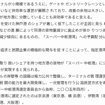
ミナルが小規模であるうえに、ゲートや ガントリークレーンと
ないなど非効率な運営が展開さ れており、改善の余地は大きい
が地方港に 分散していることも非効率であると言える。
害を受けた神戸港 のシェアが著しく低下したことが主因と見ら 
などの進 展によって同港の貨物量減少に歯止めが掛か りつつ
減少傾向に あるものの、「スーパー中枢港湾」への予算配 分
の追求と民間企業の積極的な関与を促 すことによって、指定港
取り 扱いシェアを持つ地方港の貨物が「スーパー 中枢港」に
営が実現すると見られる。
ルの岸壁等 の設備は極力公共で整備し、ターミナルの管 理運
民 間の能力を最大限発揮し、一元管理を行う公 設民営方式を
パー中枢港湾選定委員会から抜粋、二〇 〇五年四月）。
要港湾に選定されたのは京浜港（東京港、横 浜港）、伊勢湾（
港、大阪港）。