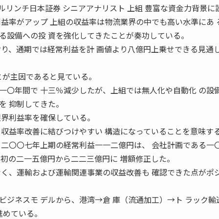
メリルリンチ日本証券 シニアアナリスト 上組 豊富な資金力背景に
利益率がアップ 上組の収益率は物流業界の中でも高い水準にあ 
る設備への投 資を強化してきたことが奏功している。
おり、通期では経常利益を計 画値より八億円上乗せできる見通
ったことが主因であると見ている。
一〇年間で 十三％減少したが、上組では無人化や自動化 の設
を 抑制してきた。
限界利益率を確保している。
を収益率改善に結びつけやすい 構造になっていることを意味す
 二〇〇七年上期の経常利益一一二億円は、 会社計画である一
期初の二一五億円から二二三億円に 増額修正した。
なく、運輸および運輸関連事業の収益改善も 確認できた点がポ
ビジネスモ デルから、港湾→倉 庫（流通加工）→ト ラック輸
進めている。