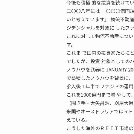
今後も積極 的な投資を続けて
二〇〇八年には一 〇〇〇億円
いと考えています」 ――物流不
ジデンシャルを対象に したフ
これに対して物流不動産につい
す。
これま で国内の投資家たちに
でしたが、投資 対象としてのハ
ノウハウを武器に JANUARY 
で蓄積したノウハウを背景に、
参入後１年半でファンドの運用 
これを1000億円まで増 やして
（聞き手・大矢昌浩、刈屋大輔
米国やオーストラリアではＲＥ
えている。
こうした海外のＲＥＩＴ市場の