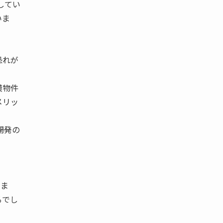
してい
いま
恐れが
模物件
メリッ
開発の
きま
るでし