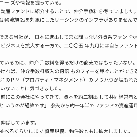
ニー ズや情報を握っている。
不動産ファンドに紹介することで、仲介手数料を得 ていました
は物流施 設を対象にしたリーシングのインフラがありませんで
である当社が、 日本に進出してまだ間もない外資系ファンド
介のビジネスを拡大する一方で、二〇〇五 年九月には自らファン
ているのに、仲介手 数料を得るだけの商売ではもったいない
掛ければ、仲介手数料収入の何倍 ものフィーを稼ぐことができ
動産のＰＭ（プロパティ・マネジメント）の ノウハウが埋もれ
ていないことに気づきました。
年前にこの会社にやってきて、資本を約二割出 して共同経営者
 いうのが経緯です」 ――参入から約一年半でファンドの資産運
を伸ばしています。
並べるくらいにまで 資産規模、物件数ともに拡大しました。