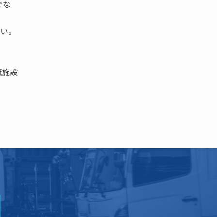
でな
ない。
流施設