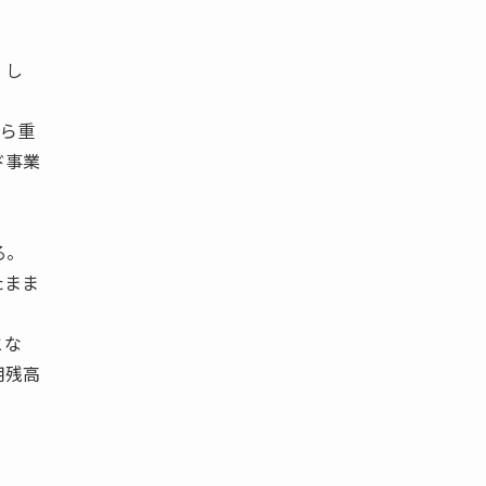
。
 し
から重
ド事業
。
る。
たまま
とな
用残高