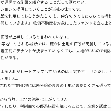
ドが運営する施設を紹介する ことだって厭わない。
 ションを提供していくことが当社の仕事です。
施設を利用してもらうかたちで も、仲介のみでもどちらでも構
開していきます」 ――物流不動産を対象にしたファンドを立ち上
 値段が上昇していると言われています。
一等地〞とされる場 所では、確かに土地の値段が高騰している
は着工前にテナントが決まってい なくても、立地がいいので施
能性がある。
による入札がヒートアップして いるのは事実です」 「ただし、
い ません。
された工業団 地には未分譲のままの土地がまだたくさん残っ
から当然、土地の値段 は上がりません。
与 したり、税制面での優遇措置を講じることで、企業を誘致