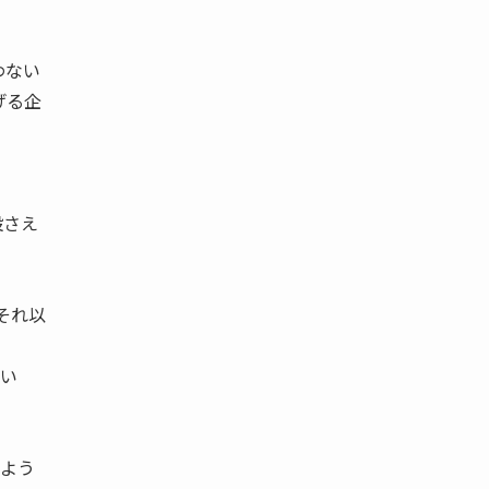
わない
げる企
。
設さえ
それ以
てい
しよう