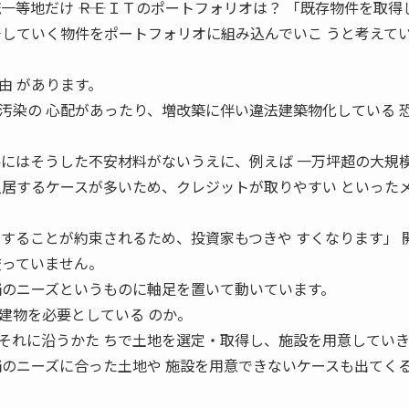
一等地だけ ――ＲＥＩＴのポートフォリオは？ 「既存物件を取得
発していく物件をポートフォリオに組み込んでいこ うと考えて
由 があります。
汚染の 心配があったり、増改築に伴い違法建築物化している 
件にはそうした不安材料がないうえに、例えば 一万坪超の大規
入居するケースが多いため、クレジットが取りやすい といった
することが約束されるため、投資家もつきや すくなります」 ――
絞っていません。
補のニーズというものに軸足を置いて動いています。
建物を必要としている のか。
それに沿うかた ちで土地を選定・取得し、施設を用意してい
補のニーズに合った土地や 施設を用意できないケースも出てく