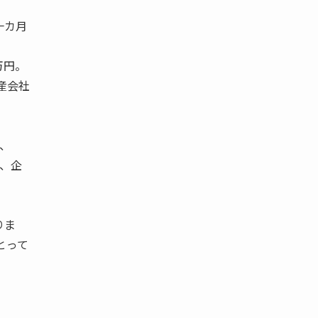
一カ月
万円。
産会社
、
、企
りま
とって