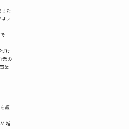
させた
ではレ
盛で
置づけ
介業の
介事業
％を超
が 増