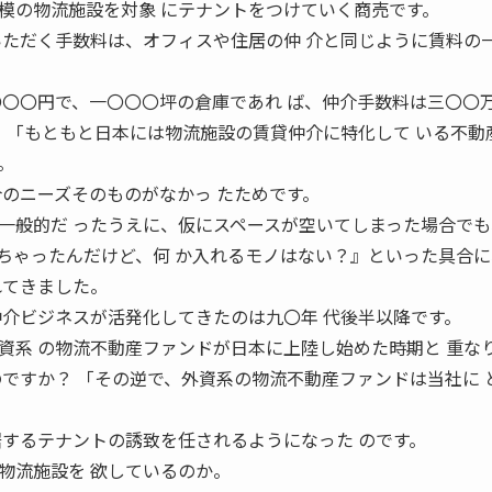
模の物流施設を対象 にテナントをつけていく商売です。
いただく手数料は、オフィスや住居の仲 介と同じように賃料の
〇〇〇円で、一〇〇〇坪の倉庫であれ ば、仲介手数料は三〇〇
」 「もともと日本には物流施設の賃貸仲介に特化して いる不動
。
介のニーズそのものがなかっ たためです。
一般的だ ったうえに、仮にスペースが空いてしまった場合でも
ちゃったんだけど、何 か入れるモノはない？』といった具合に
れてきました。
仲介ビジネスが活発化してきたのは九〇年 代後半以降です。
資系 の物流不動産ファンドが日本に上陸し始めた時期と 重な
たのですか？ 「その逆で、外資系の物流不動産ファンドは当社に 
居するテナントの誘致を任されるようになった のです。
物流施設を 欲しているのか。