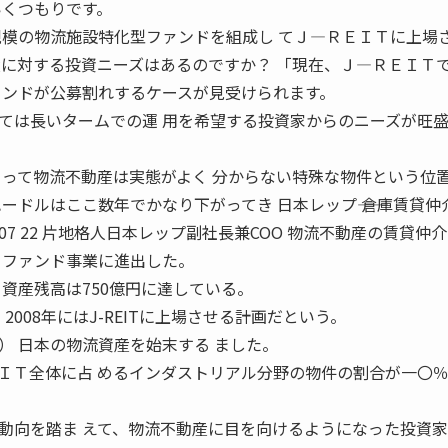
いくつもりです。
規模の物流施設特化型ファンドを組成し てＪ―ＲＥＩＴに上場
動産に対する投資ニーズはあるのですか？ 「現在、Ｊ―ＲＥＩＴ
ァンドが公募割れするケースが見受けられます。
ては長いタームでの運 用を希望する投資家からのニーズが旺
とって物流不動産は実態がよく 分からない特殊な物件という位
ードルはここ数年でかなり下がってき 日本レップ―― 倉庫賃貸仲
2007 22 片地格人日本レップ副社長兼COO 物流不動産の賃貸仲
 ファンド事業に進出した。
資産残高は750億円に達している。
、2008年にはJ-REITに上場させる計画だという。
） 日本の物流資産を始末する ました。
ＩＴ全体に占 めるインダストリアル分野の物件の割合が一〇
動向を踏ま えて、物流不動産に目を向けるようになった投資家