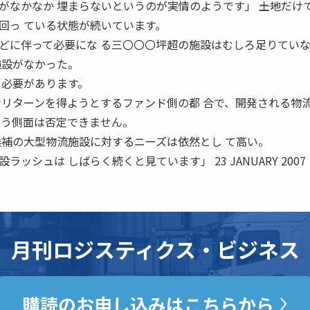
なかなか 埋まらないというのが実情のようです」 ――土地だけ
回っ ている状態が続いています。
どに伴って必要にな る三〇〇〇坪超の施設はむしろ足りてい
施設がなかった。
く必要があります。
なリターンを得ようとするファンド側の都 合で、開発される物
いう側面は否定できません。
候補の大型物流施設に対するニーズは依然とし て高い。
ッシュは しばらく続くと見ています」 23 JANUARY 2007
月刊ロジスティクス・ビジネス
購読のお申し込みはこちらから