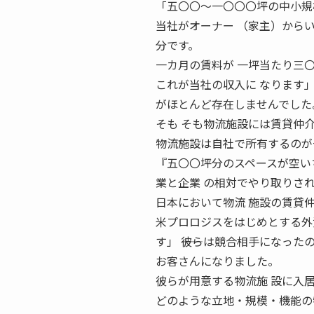
「五〇〇〜一〇〇〇坪の中小規
当社がオーナー （家主）から
分です。
一カ月の賃料が 一坪当たり三
これが当社の収入に なります
がほとんど存在しませんでした
そも そも物流施設には賃貸仲
物流施設は自社で所有するのが
『五〇〇坪分のスペースが空い
業と企業 の相対でやり取りさ
日本において物流 施設の賃貸
米プロロジスをはじめとする外
す」 ――彼らは競合相手になっ
お客さんになりました。
彼らが用意する物流施 設に入
どのような立地・規模・機能の