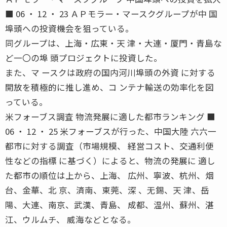
■ 06 ・ 12 ・ 23 ＡＰモラー・マースクグループが中 国
埠頭への投資機会を狙っている。
同グループは、上海・広東・天 津・大連・厦門・青島な
ど一〇の埠 頭プロジェクトに投資した。
また、マ ースクは政府の国内河川埠頭の外資 に対する
開放を積極的に推し進め、コ ンテナ輸送の効率化を図
っている。
米フォーブス調査 物流発展に適した都市ランキング ■
06 ・ 12 ・ 25 米フォーブスが行った、中国大陸 六六一
都市に対する調査（市場規模、 経営コスト、交通利便
性などの指標 に基づく）によると、物流の発展に 適し
た都市の順位は上から、上海、 広州、寧波、杭州、烟
台、金華、北 京、済南、東莞、深 、无錫、天 津、岳
陽、大連、南京、武漢、青島、 成都、温州、蘇州、湛
江、ウルムチ、 威海などとなる。