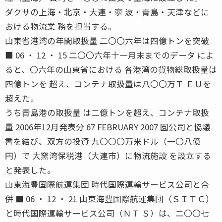
ダクサの上海・北京・大連・寧 波・青島・天津などに
おける物流業 務を担当する。
山東省港湾の年間取扱量 二〇〇六年は四億トンを突破
■ 06 ・ 12 ・ 15 二〇〇六年十一月末までのデータ によ
ると、〇六年の山東省における 各港湾の貨物総取扱量は
四億トンを 超え、コンテナ取扱量は八〇〇万Ｔ ＥＵを
超えた。
うち青島港の取扱量 は二億トンを超え、コンテナ取扱
量 2006年12月発表分 67 FEBRUARY 2007 園公司と協議
書を結び、双方の投資 九〇〇〇万米ドル（一〇八億
円）で 大窯湾保税港（大連市）に物流施設 を設立する
と発表した。
山東海豊国際航運集団 時代国際運輸サービス公司と合
併 ■ 06 ・ 12 ・ 21 山東海豊国際航運集団（ＳＩＴＣ）
と時代国際運輸サービス公司（ＮＴ Ｓ）は、二〇〇七