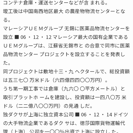
コンテナ倉庫・運送センターなどが含 まれる。
竣工後は中国南西地区最大 の農産物物流センターとな
る。
マレーシアＵＥＭグループ 无錫に医薬品物流センターを
設立 ■ 06 ・ 12 ・ 12 マレーシア最大の国有企業である
ＵＥＭグループは、江蘇省无錫市と の合意で同市に医薬
品物流センター プロジェクトを設立することを発表し
た。
同プロジェクトは敷地十三・九 ヘクタールで、総投資額
は五三七〇 万米ドル（六四億四四〇〇万円）。
うち第一期工事では倉庫（九六〇 〇平方メートル）と
取引プラットホ ームを建設し、投資額は一四八〇万 米
ドル（二二億八〇〇万円）の見通 しだ。
独ダクサが上海に独立資本公司 ■ 06 ・ 12 ・ 14 ドイツ
の大手物流企業であるダク サは、徳莎国際貨物運輸代
理（上海） 公司を一〇〇％出資で上海に設立し た。