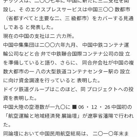
デックスは、二〇〇七年に 中国に新たに三二支社を開
設し、そ のエクスプレスサービスは中国三〇〇 数都市
（省都すべてと主要な二、三 級都市）をカバーする見通
しである と発表した。
現在の中国の支社は二 六カ所。
中国中集集団は二〇〇六年九月、 中国中鉄コンテナ運
輸公司などと合 弁で中鉄聯合国際コンテナ公司の設 立
を準備していると語り、さらに、 同合弁会社が中国の複
数大都市の一 八の大型鉄道コンテナセンター駅の 設立
に向け資金調達を行っていると 表明した。
ドイツ鉄道グループはこのほど、同 プロジェクトへの投
資を表明した。
中国大陸の空港数が一九〇に ■ 06 ・ 12 ・ 26 中国初の
「航空運輸と地域経済発 展論壇」が遼寧省瀋陽で行われ
た。
同論壇において中国民用航空総局は、 二〇一〇年末ま