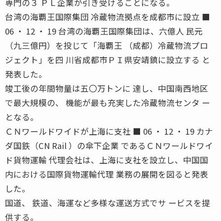
専門の３ ＰＬ企業が引き受けることになる。
台湾の海覇王国際集団 冷蔵物流拠点を成都市に設立 ■
06 ・ 12 ・ 19 台湾の海覇王国際集団は、六億人 民元
（九三億円）を投じて「海覇王 （成都）冷蔵物流プロ
ジェクト」を四 川省成都市ＰＩ県安靖鎮に設立する と
発表した。
竣工後の年間物量は五〇万トンに 達し、中国南西地区
で最大規模の、 機能が最も充実した冷蔵物流センタ ー
となる。
ＣＮワールドワイドが上海に支社 ■ 06 ・ 12 ・ 19 カナ
ダ国鉄（CN Rail ）の傘下企業 であるＣＮワールドワイ
ド貨物運輸 代理会社は、上海に支社を設立し、中国国
内における国際貨物運輸代理 業務の展開を図ると発表
した。
国道、 鉄道、海運など多様な運送方式でサ ービスを提
供する。