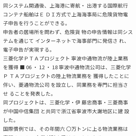
同システム開通後、上海港に寄航・ 出港する国際航行
コンテナ船舶はＥ ＤＩ方式で上海海事局に危険貨物電
子申告を行うことができる。
申告者の居場所を問わず、危険貨 物の申告情報は同シス
テムを通じて インターネットで海事部門に発信さ れ、
電子申告が実現する。
三菱化学ＰＴＡプロジェクト 寧波中通物流が陸上業務
を獲得 ■ 06 ・ 12 ・ 18 寧波中通物流公司は、三菱化学
Ｐ ＴＡプロジェクトの陸上物流業務を 獲得したことに
伴い、菱通物流公司 を設立し、同業務を専門に担当さ
せ ることを発表した。
同プロジェクトは、三菱化学・伊 藤忠商事・三菱商事
が中国中信集団 と共同で浙江省寧波市大謝地区に建 設
した。
国際慣例では、その年間六 〇万トンに上る物流業務は