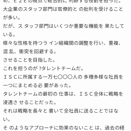
め、Ｅ２Ｅの視点で総合的に 判断する役割を担った。
大企業のスタッフ部門は官僚的と の批判を受けること
が多い。
だが、ス タッフ部門はいくつか重要な機能を 果たして
いる。
様々な性格を持つラ イン組織間の調整を行い、重複、
混 乱、衝突を回避する。
させることを目指した。
これを担うのが ?タレントチームだ。
ＩＳＣに所属する一万七〇〇〇人の 多種多様な社員を
一つにまとめる必 要があった。
タレントチームの最初の 仕事は、ＩＳＣ全体に戦略を
浸透さ せることだった。
それは戦略を長々と 書いて全社員に送ることではな
い。
そ のようなアプローチに効果のないこと は、過去の経