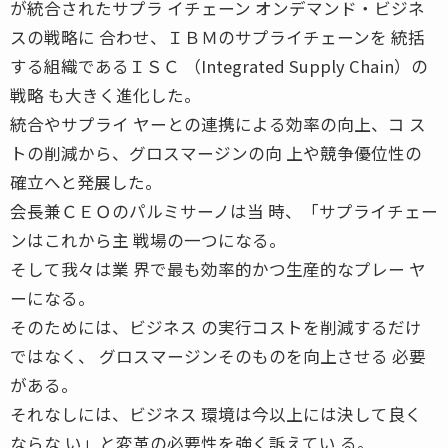
が統合されたサプラ イチェーン オンデマンド・ビジネ
スの戦略に 合わせ、ＩＢＭのサプライチェーンを 統括
する組織であるＩＳＣ （Integrated Supply Chain）の
戦略 も大きく進化した。
統合やサプライ ヤーとの連携による効率の向上、コ ス
トの削減から、グロスマージンの向 上や競争優位性の
確立へと発展した。
会長兼ＣＥＯのパルミサーノは当 時、「サプライチェー
ンはこれから主 戦場の一つになる。
そして我々は業 界で最も効率的かつ生産的なプレー ヤ
ーになる。
そのためには、ビジネス の実行コストを削減するだけ
ではなく、 グロスマージンそのものを向上させる 必要
がある。
それなしには、ビジネス 環境は今以上には決して良く
ならな い」と変革の必要性を強く訴えてい る。