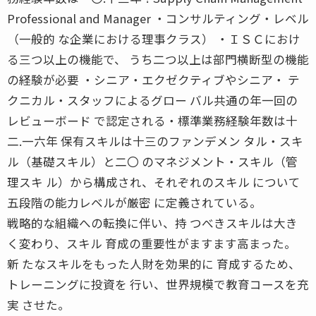
Professional and Manager ・コンサルティング・レベル
（一般的 な企業における理事クラス） ・ＩＳＣにおけ
る三つ以上の機能で、 うち二つ以上は部門横断型の機能
の経験が必要 ・シニア・エクゼクティブやシニア・ テ
クニカル・スタッフによるグロー バル共通の年一回の
レビューボード で認定される・標準業務経験年数は十
二.一六年 保有スキルは十三のファンデメン タル・スキ
ル（基礎スキル）と二〇 のマネジメント・スキル（管
理スキ ル）から構成され、それぞれのスキル について
五段階の能力レベルが厳密 に定義されている。
戦略的な組織への転換に伴い、持 つべきスキルは大き
く変わり、スキル 育成の重要性がますます高まった。
新 たなスキルをもった人財を効果的に 育成するため、
トレーニングに投資を 行い、世界規模で教育コースを充
実 させた。