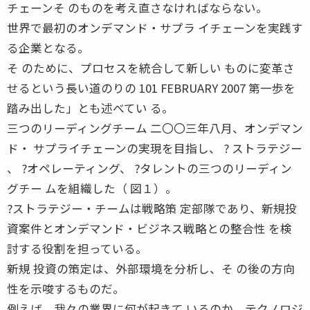
チェーンそ のものを考え直さなければならない。
世界で最初のオンデマンド・サプラ イチェーンを実践す
る企業となる。
そ のために、プロセスを統合して新しい ものに変革さ
せるという長い道のりの 101 FEBRUARY 2007 第一歩を
踏み出した」とも述べてい る。
三つのリーディングチーム 二〇〇三年八月、オンデマン
ド・ サプライチェーンの実現を目指し、 ? ストラテジー
、 ?オペレーティング、 ?タレントの三つのリーディン
グチー ムを組織した（ 図１）。
?ストラテジー・チームは戦略策 定部隊であり、新規投
資案件とオンデマンド・ビジネス戦略との整合性 を検
討する役割を担っている。
新規 投資の策定は、外部環境を分析し、そ の後の方向
性を示唆するものだ。
例えば、我々の業界に何が起きて いるのか、テクノロジ