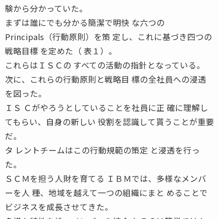
験から分かっていた。
まずは誰にでも分かる簡潔で明快 な六つの
Principals（行動原則）を策 定し、これに基づき四つの
戦略目標 を定めた（ 表１）。
これらはＩＳＣの すべての活動の指針となっている。
次に、これらの行動原則と戦略目 標の全社員への浸透
を図った。
ＩＳ Ｃがやろうとしていることを社員に正 確に理解し
てもらい、自身の新しい 役割を認識して貰うことが重要
だ。
タ レントチームはこの行動規範の策定 と浸透を行っ
た。
ＳＣＭを担う人財を育てる ＩＢＭでは、多様なメンバ
ーを人 種、地域を越えて一つの組織にまと めることで
ビジネスを成長させてきた。