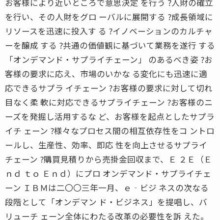
お客様により近いところで意思決定 を行う ?人財の確立
を行い、その人財をグロ ーバルに展開する ?成長領域に
リソースを迅速に投入す る ?イノベーションのカルチャ
ーを醸成 する ?共通の価値観に基づいて業務を遂行 する
「オンデマンド・サプライチェーン」 のあるべき姿 ?お
客様の要求に応え、市場のいかな る変化にも迅速に適
応できるサプラ イチェーン ?お客様の要求に対して切れ
目なく柔 軟に対応できるサプライチェーン ?お客様のニ
ーズを発掘し活用するな ど、お客様を起点としたサプラ
イチ ェーン ?様々なプロセス間の相互依存性をコ ントロ
ールし、生産性、効率、即応 性を向上させるサプライ
チェーン ?購買見積りから売掛金回収まで、Ｅ ２Ｅ（Ｅ
ｎｄ ｔｏ Ｅｎｄ）にプロ オンデマンド・サプライチェ
ーン ＩＢＭは二〇〇三年一月、ｅ‐ビジ ネスの次なる
段階として「オンデマン ド・ビジネス」を提唱し、バ
リューチ ェーン全体にわたる改革の必要性を訴 えた。