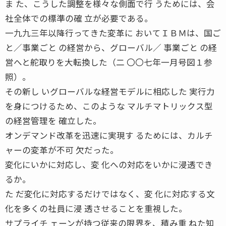
ま た、こうした調整を様々な側面で行 うためには、会
社全体での標準の確 立が必要である。
一九九三年以降行ってきた変革に おいてＩＢＭは、国ご
と／事業ごと の経営から、グローバル／ 事業ごと の経
営へと舵取りを大転換した（二 〇〇七年一月号図１参
照）。
その新し いグローバルな経営モデルに相応した 実行力
を身につけるため、このような マルチマトリックス型
の経営管理を 確立した。
オンデマンド改革を迅速に実現す るためには、カルチ
ャーの変革が不可 欠だった。
変化にいかに対応し、変 化への対応をいかに浸透でき
るか。
た だ変化に対応するだけではなく、変 化に対応する文
化を多くの社員に浸 透させることを重視した。
サプライチ ェーンが持つ従来の限界を、積み重 ねた知