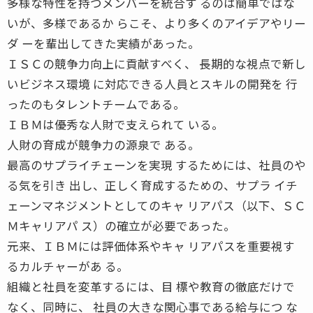
多様な特性を持つメンバーを統合す るのは簡単ではな
いが、多様であるか らこそ、より多くのアイデアやリー
ダ ーを輩出してきた実績があった。
ＩＳＣの競争力向上に貢献すべく、 長期的な視点で新し
いビジネス環境 に対応できる人員とスキルの開発を 行
ったのもタレントチームである。
ＩＢＭは優秀な人財で支えられて いる。
人財の育成が競争力の源泉で ある。
最高のサプライチェーンを実現 するためには、社員のや
る気を引き 出し、正しく育成するための、サプラ イチ
ェーンマネジメントとしてのキャ リアパス（以下、ＳＣ
Ｍキャリアパ ス）の確立が必要であった。
元来、ＩＢＭには評価体系やキャ リアパスを重要視す
るカルチャーがあ る。
組織と社員を変革するには、目 標や教育の徹底だけで
なく、同時に、 社員の大きな関心事である給与につ な