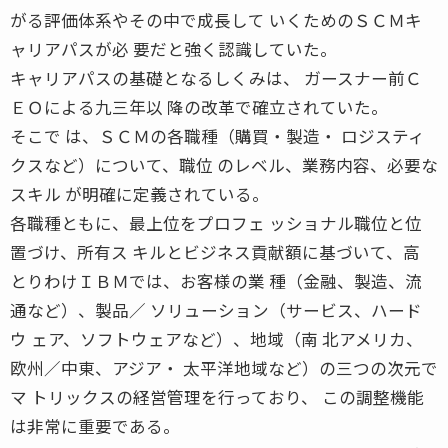
がる評価体系やその中で成長して いくためのＳＣＭキ
ャリアパスが必 要だと強く認識していた。
キャリアパスの基礎となるしくみは、 ガースナー前Ｃ
ＥＯによる九三年以 降の改革で確立されていた。
そこで は、ＳＣＭの各職種（購買・製造・ ロジスティ
クスなど）について、職位 のレベル、業務内容、必要な
スキル が明確に定義されている。
各職種ともに、最上位をプロフェ ッショナル職位と位
置づけ、所有ス キルとビジネス貢献額に基づいて、高
とりわけＩＢＭでは、お客様の業 種（金融、製造、流
通など）、製品／ ソリューション（サービス、ハード
ウ ェア、ソフトウェアなど）、地域（南 北アメリカ、
欧州／中東、アジア・ 太平洋地域など）の三つの次元で
マ トリックスの経営管理を行っており、 この調整機能
は非常に重要である。