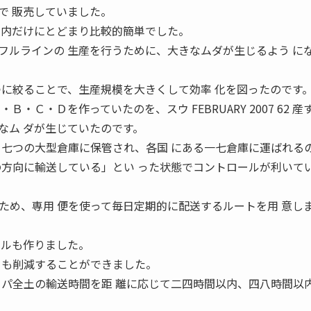
で 販売していました。
国内だけにとどまり比較的簡単でした。
フルラインの 生産を行うために、大きなムダが生じるよう に
つに絞ることで、生産規模を大きくして効率 化を図ったのです
・Ｃ・Ｄを作っていたのを、スウ FEBRUARY 2007 62 産
なム ダが生じていたのです。
る七つの大型倉庫に保管され、各国 にある一七倉庫に運ばれる
の方向に輸送している」とい った状態でコントロールが利いて
ため、専用 便を使って毎日定期的に配送するルートを用 意し
 ルも作りました。
トも削減することができました。
ッパ全土の輸送時間を距 離に応じて二四時間以内、四八時間以