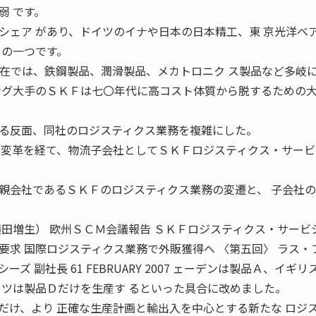
弱 です。
シェア があり、ドイツのイナや日本の日本精工、東 京光洋ベ
ーの一つです。
 在では、鉄鋼製品、潤滑製品、メカトロニク ス製品など多岐
ング大手のＳＫＦは七〇年代に高コスト体質から脱するための
る反面、同社のロジスティクス業務を複雑にした。
の変革を経て、物流子会社としてＳＫＦロジスティクス・サービ
親会社であるＳＫＦのロジスティクス業務の変遷と、 子会社
横田増生） 欧州ＳＣＭ会議報告 ＳＫＦロジスティクス・サービ
要求 国際ロジスティクス業務で外販獲得へ 〈第五回〉 ラス・
 副社長 61 FEBRUARY 2007 ェーデンは製品Ａ、イギリ
イツは製品Ｄだけを生産す るといった具合に改めました。
だけ、より 正確な生産計画と輸出入を中心とする新たな ロジ