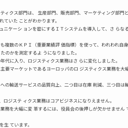
スティクス部門は、 生産部門、販売部門、マーケティング部門と
れていた ことがわかります。
ュニケーシ ョンを密にするＩＴシステムを導入して、さ らな
にも複数のＫＰＩ（重要業績評 価指標）を使って、われわれ自
きたのかを測定するよ うになりました。
〇年代に入り、ロジスティクス業務はさ らに変化しました。
に主要マーケットであるヨーロッパのロ ジスティクス業務を大
 への輸送サービスの品質向上、二つ目は在庫 削減、三つ目は
、ロジステ ィクス業務はコアビジネスになりえません。
ス業務を大幅に変 革するには、役員会の後押しが欠かせません 
を生 ています。