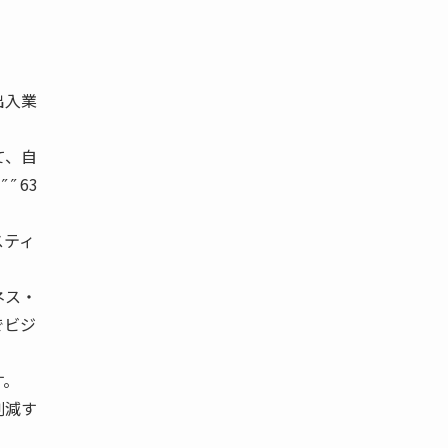
出入業
て、自
˝ 63
スティ
ネス・
でビジ
す。
削減す