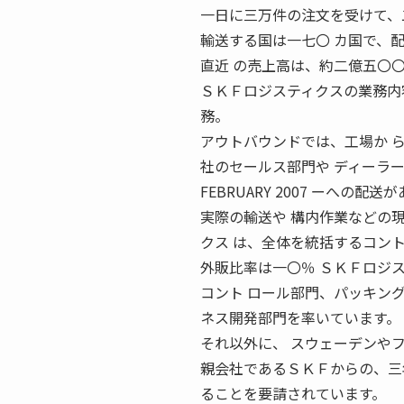
一日に三万件の注文を受けて、
輸送する国は一七〇 カ国で、
直近 の売上高は、約二億五〇
ＳＫＦロジスティクスの業務内
務。
アウトバウンドでは、工場か 
社のセールス部門や ディーラーに配送す
FEBRUARY 2007 ーへの配
実際の輸送や 構内作業などの
クス は、全体を統括するコン
外販比率は一〇％ ＳＫＦロジ
コント ロール部門、パッキン
ネス開発部門を率いています。
それ以外に、 スウェーデンや
親会社であるＳＫＦからの、三
ることを要請されています。