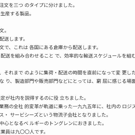
注文を三つ のタイプに分けました。
て生産する製品。
文。
配送します。
文で、これは 各国にある倉庫から配送します。
と配送を組み合わせること で、効率的な輸送スケジュールを組
、それまで のように集荷・配送の時間を直前になって変 更し
な り、製造部門や販売部門などにとっては、窮 屈に感じる場
決定が社内を説得するのに役 立ちました。
業務の全社 的変革が軌道に乗った一九九五年に、社内の ロジ
ス・ サービシーズという物流子会社となりました。
中心となるベ ルギーのトングレンにおきました。
従業員は九〇〇人です。