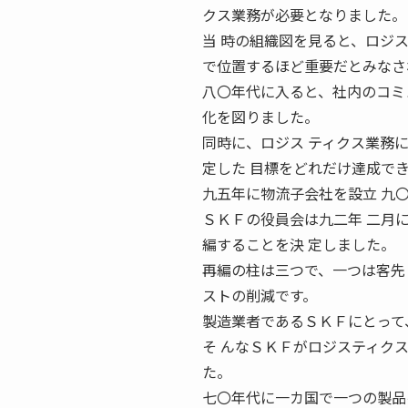
クス業務が必要となりました。
当 時の組織図を見ると、ロジ
で位置するほど重要だとみなさ
八〇年代に入ると、社内のコミ
化を図りました。
同時に、ロジス ティクス業務
定した 目標をどれだけ達成で
九五年に物流子会社を設立 九
ＳＫＦの役員会は九二年 二月
編することを決 定しました。
再編の柱は三つで、一つは客先
ストの削減です。
製造業者であるＳＫＦにとって
そ んなＳＫＦがロジスティク
た。
七〇年代に一カ国で一つの製品