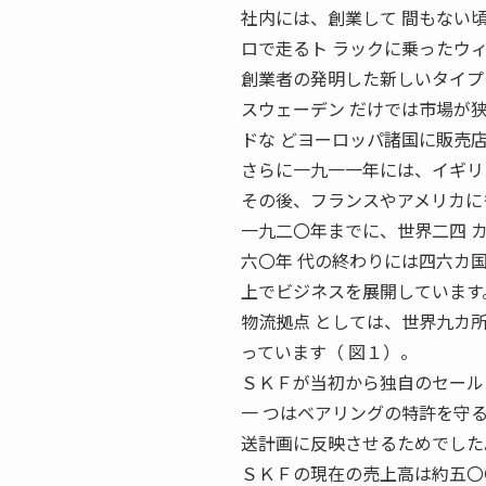
社内には、創業して 間もない
ロで走るト ラックに乗ったウ
創業者の発明した新しいタイプ
スウェーデン だけでは市場が
ドな どヨーロッパ諸国に販売
さらに一九一一年には、イギリ
その後、フランスやアメリカに
一九二〇年までに、世界二四 
六〇年 代の終わりには四六カ
上でビジネスを展開しています
物流拠点 としては、世界九カ
っています（ 図１）。
ＳＫＦが当初から独自のセール
一 つはベアリングの特許を守
送計画に反映させるためでした
ＳＫＦの現在の売上高は約五〇