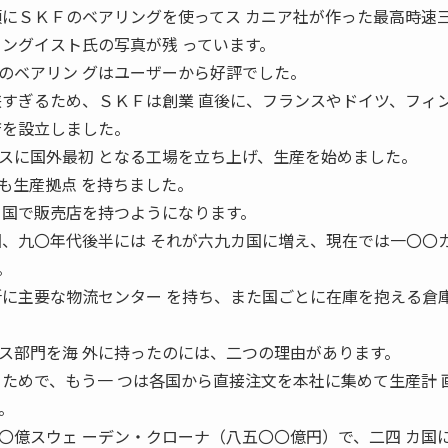
頃にＳＫＦのベアリングを使ってス カニア社が作った最高時速
ィングイスト氏の写真が残 っています。
のベアリン グはユーザーから好評でした。
狭すぎるため、ＳＫＦは創業 直後に、フランスやドイツ、フィ
店を設立しました。
スに国外最初 となる工場を立ち上げ、生産を始めました。
も生産拠点 を持ちました。
カ国で販売店を持つようになります。
国、九〇年代後半には それが六九カ国に増え、現在では一〇〇カ
。
所に主要な物流センター を持ち、また国ごとに在庫を抱える倉
ス部門を海 外に持ったのには、二つの理由があります。
るためで、もう一 つは各国から直接注文を本社に集めて生産計 
。
〇億スウェ ーデン・クローナ（八五〇〇億円）で、二四 カ国