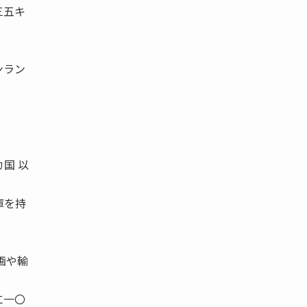
三五キ
ンラン
国 以
庫を持
画や輸
に一〇