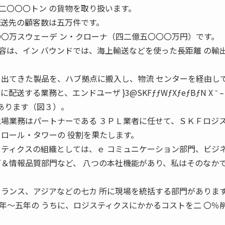
二〇〇〇トン の貨物を取り扱います。
配送先の顧客数は五万件です。
〇〇万スウェーデ ン・クローナ（四二億五〇〇〇万円）です。
容は、イン バウンドでは、海上輸送などを使った長距離 の輸
ら出てきた製品を、ハブ拠点に搬入し、物流 センターを経由し
る業務と、エンドユーザ }3@SKFƒƒWƒXƒeƒBƒN X ˘ – ˝ 
送があります（図３）。
現場業務はパートナーである ３ＰＬ業者に任せて、ＳＫＦロジ
トロール・タワーの 役割を果たします。
スティクスの組織としては、ｅ コミュニケーション部門、ビジ
グ＆情報品質部門など、 八つの本社機能があり、私はそのなか
フランス、アジアなどの七カ 所に現場を統括する部門がありま
年〜五年の うちに、ロジスティクスにかかるコストを二 〇％