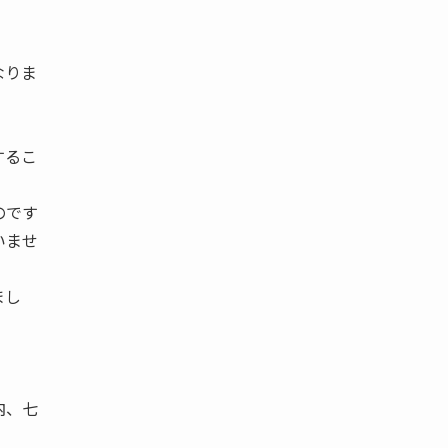
なりま
。
するこ
のです
いませ
まし
内、七