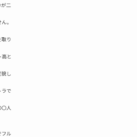
カが二
せん。
を取り
ト高と
変貌し
トラで
〇〇人
。
でフル