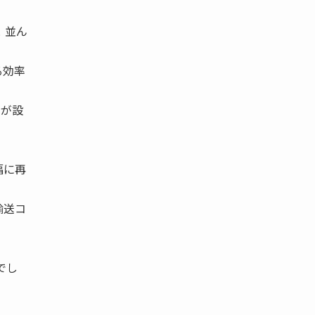
 並ん
る効率
身が設
幅に再
輸送コ
でし