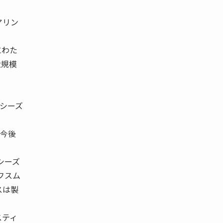
アリン
にわた
大規模
シーズ
の今後
シーズ
フスム
スは製
スティ