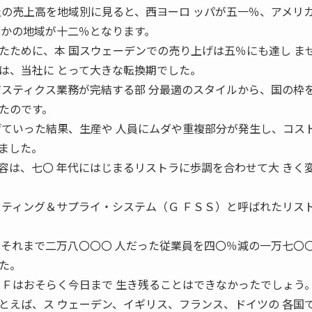
社の売上高を地域別に見ると、西ヨーロ ッパが五一％、アメリ
ほかの地域が十二％となります。
たために、本 国スウェーデンでの売り上げは五％にも達し ま
は、当社に とって大きな転換期でした。
ジスティクス業務が完結する部 分最適のスタイルから、国の枠
たのです。
げていった結果、生産や 人員にムダや重複部分が発生し、コス
ました。
容は、七〇 年代にはじまるリストラに歩調を合わせて大 きく
スティング＆サプライ・システム（Ｇ ＦＳＳ）と呼ばれたリス
はそれまで二万八〇〇〇 人だった従業員を四〇％減の一万七〇
た。
ＫＦはおそらく今日まで 生き残ることはできなかったでしょう
とえば、ス ウェーデン、イギリス、フランス、ドイツの 各国