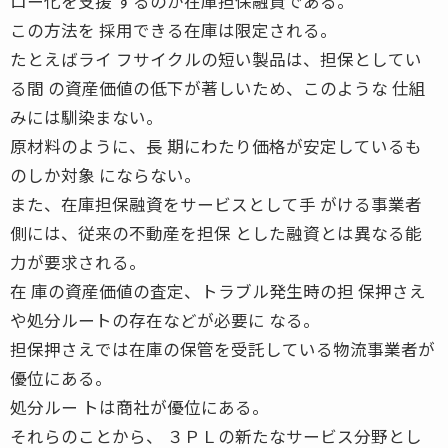
ロー化を支援 するのが在庫担保融資である。
この方法を 採用できる在庫は限定される。
たとえばライ フサイクルの短い製品は、担保としてい
る間 の資産価値の低下が著しいため、このような 仕組
みには馴染まない。
原材料のように、長 期にわたり価格が安定しているも
のしか対象 にならない。
また、在庫担保融資をサービスとして手 がける事業者
側には、従来の不動産を担保 とした融資とは異なる能
力が要求される。
在 庫の資産価値の査定、トラブル発生時の担 保押さえ
や処分ルートの存在などが必要に なる。
担保押さえでは在庫の保管を受託している物流事業者が
優位にある。
処分ルー トは商社が優位にある。
それらのことから、 ３ＰＬの新たなサービス分野とし