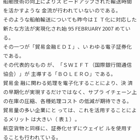
船舶技術の向上によりス ピードアップされた輸送時間
を活かすような 金流が行われていないのである。
そのような船舶輸送についても昨今はＩ Ｔ化に対応した
新たな方法が実現化され始 95 FEBRUARY 2007 めてい
る。
その一つが「貿易金融ＥＤＩ」、い わゆる電子証券化
である。
その代表的なもの が、「ＳＷＩＦＴ（国際銀行間通信
協会）」が 主導する「ＢＯＬＥＲＯ」である。
貿易金 融に関わる処理を電子化することにより、決 済
の早期化が実現するだけではなく、サプラ イチェーン上
の在庫の圧縮、各種処理コスト の低減が期待できる。
貿易量の多い企業にと っては、これを活用することによ
るメリット は大きい（ 表１）。
航空貨物と同様に、証券化せずにウェイビ ルを使用す
ることも行われている。