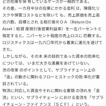
どの在庫を保 有しているケースが一般的である。
その差、一カ月半分の在庫にかかる金利 は、陳腐化リ
スクや保管コストなどを除いて も、売上原価を売上高
の六割、目標とされ る税引後ＲＯＡ（Return On
Asset：総資 産税引後営業利益率）を一五パーセントと
仮定すると、二パーセント程度の売上ロスに 匹敵する。
ロジスティクスは一九六〇年代から着実に進化を遂げて
きた。
しかしながら、その本 来の目的であった資本の効率化
については、 いまだ大きな進展をあげていない。
次の改革 のポイントとして、サプライチェーン上の
「金」の動きに関わるフローとストックの効 率化が着
目されている。
物流に対応した資金やそれに関わる書類 の流れを「金
流」といい、サプライチェーン における金流を「サプラ
イチェーン・ファイ ナンス（ＳＣＦ）」という。