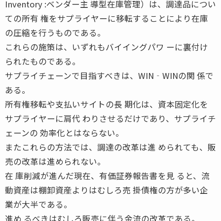
Inventory :ベンダー主 導型在庫管理）は、調達品につい
ての所有 権をサプライヤーに移転することにより在庫
の圧縮を行うものである。
これらの施策は、いずれもバイイングパワ ーに裏付け
られたものである。
サプライチェーンで目指すべきは、WIN‐WINの関 係で
ある。
所有権移転や支払いサイトの長 期化は、資本固定化を
サプライヤーに肩代 わりさせるだけであり、サプライチ
ェーンの 効率化とはならない。
またこれらの方法では、調達の改革は進 められても、販
売の改革は進められない。
在 庫削減が進んだ現在、有価証券報告書を見 ると、流
動資産は棚卸資産よりはむしろ売 掛債権の方が多い企
業が大半である。
進め るべきはむしろ販売に伴う金流の改革である。