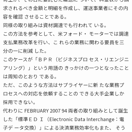
求されるべき金額と明細を作成し、運送事業者にその内
容を確認 させることである。
同様の取り組みは資材調達でも行われて いる。
この方法を参考として、米フォード・ モーターでは調達
支払業務改革を行い、こ れらの業務に関わる要員を三
分の一に削減 した。
このケースが「ＢＰＲ（ビジネスプロ セス・リエンジニ
アリング）」という用語の きっかけの一つとなったこと
は周知のとおり である。
ただ、このような方法はサプライヤーに新 たな業務プ
ロセスへの対応を依頼することの できる大手企業しか
採用できない。
代わりに FEBRUARY 2007 94 両者の取り組みとして誕生
した「標準ＥＤ Ｉ（Electronic Data Interchange：電
子デ ータ交換）」による決済業務効率化もまた、 そう