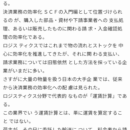
る。
決済業務の効率化 ＳＣＦの入門編として位置づけられ
るの が、購入した部品・資材や下請事業者への 支払処
理、あるいは販売したものに関わる請 求・入金確認処
理の効率化である。
ロジス ティクスではこれまで物の流れとストックを 中
心に効率化を推進してきたが、それに関 わる支払い、
請求業務については旧態依然 とした方法を採っている企
業がいまだに多い。
さすがに大量の物量を扱う日本の大手企 業では、従来
から決済業務の効率化への配 慮は見られた。
ロジスティクス分野で代表的 なものが「運賃計算」であ
る。
この業界でい う運賃計算とは、単に運賃を算定するこ
と ではない。
荷主が、その日に委託した輸送に ついて、料金表から請