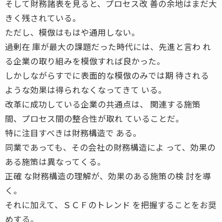
そして財務諸表を見ると、プロセス改 善の余地はまだ大
きく残されている。
ただし、模倣はもはや通用しない。
過剰在 庫が最大の課題だった時代には、先進と言わ れ
る企業の取り組みを模倣すれば良かった。
しかしながらすでに表面的な模倣のみでは期 待される
ような効果は得られなくなってきて いる。
改革に成功している企業の共通点は、 関連する施策
間、プロセス間の整合性が取れ ていることだ。
特に注目すべきは財務構造で ある。
同業であっても、その会社の財務構造によ って、効果の
ある施策は異なってくる。
正確 な財務構造の理解が、効果のある施策の検 討を導
く。
それに加えて、ＳＣＦのトレンド を把握することをお奨
めする。