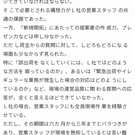
ジできていなければならない。
そ こで必要とされる構想力がＬ社の営業スタッフ の共
通の課題であった。
一方、「新規開拓」にあたっての提案書の作 成力、プレ
ゼン力などは申し分なかった。
ただ し荷主からの質問に対して、しどろもどろにな る
場面も少なからず見られた。
特に「誤出荷を なくしていくには、Ｌ社ではどのよう
な方法を 取っているのか」、あるいは「緊急出荷やイレ
ギュラーな業務が発生した場合の対応はどのよ うにし
ているのか」など、現場の運営品質に関 わる質問への応
答が、全くと言えるほどできて いなかった。
Ｌ社の場合、営業スタッフにも全員現場作 業を経験さ
せている。
ただし、その期間は六カ 月から三年までとバラつきが
あり、営業スタッ フが現場を熟知しているとは言い難