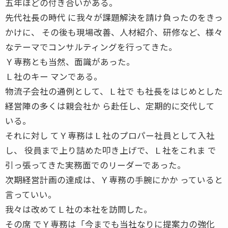
五年ほどの付き合いがある。
先代社長の時代 に我々が課題解決を請け負ったのをきっ
かけに、 その後も現場改善、人材紹介、研修など、様々
なテーマでコンサルティングを行ってきた。
Ｙ専務とも当然、面識があった。
Ｌ社のキー マンである。
物流子会社の通例として、Ｌ社で も社長をはじめとした
経営陣の多くは親会社か ら赴任し、定期的に交代して
いる。
それに対し てＹ専務はＬ社のプロパー社員として入社
し、 役員まで上り詰めた叩き上げで、Ｌ社をこれま で
引っ張ってきた実務面でのリーダーであった。
次期経営計画の達成は、Ｙ専務の手腕にかか っていると
言っていい。
我々は改めてＬ社の本社を訪問した。
その席 でＹ専務は「今までも当社なりに提案力の強化