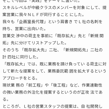
そこで今回は「実践」をテーマ に置いた。
スキルレベルが中級クラスのメンバーを対象 にして、提
案営業に我々ＮＬＦが同行すること にした。
我々も「企画室長代理」という肩書き でＬ社の名刺を
持ち、営業に出向いた。
営業交 渉中の荷主を事前に「既存拡大」先と「新規 開
拓」先に分けてリストアップした。
そのうち 「既存拡大先」二社、「新規開拓先」二社の
計 四社に同行した。
「既存拡大」では、既に業務を請け負ってい る荷主に対
して新たな提案をして、業務委託範 囲を拡大するという
アプローチをとる。
現状業 務の「前工程」や「後工程」など、作業連動性
の強い業務の外注化を提案するというのが正攻 法であ
る。
ところが、Ｌ社の営業スタッフの提案は、自 社開発し