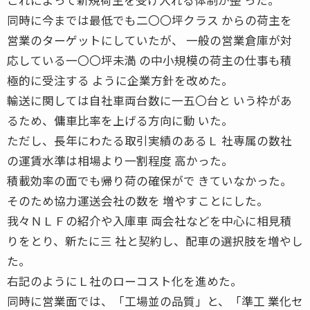
同時に今までは最低でも二〇〇坪クラス からの荷主を
営業のターゲットにしていたが、 一般の営業倉庫が対
応している一〇〇坪未満 の中小規模の荷主の仕事も積
極的に受注する ように企業方針を改めた。
輸送に関しては自社車両台数に一五〇台と いう枠があ
るため、傭車比率を上げる方向に動 いた。
ただし、長年にわたる取引実績のあるＬ 社専属の数社
の運賃水準は相場より一割程度 高かった。
積載効率の面でも帰り荷の確保がで きていなかった。
そのため協力運送会社の数を 増やすことにした。
我々ＮＬＦの紹介や入庫車 両会社などを中心に相見積
りをとり、新たに三 社と契約し、配車の選択肢を増やし
た。
右記のようにＬ社のローコスト化を進めた。
同時に営業面では、「工場並の品質」と、「準工 業化セ