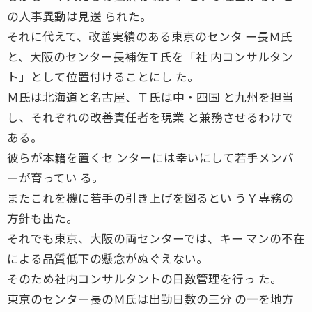
の人事異動は見送 られた。
それに代えて、改善実績のある東京のセンタ ー長Ｍ氏
と、大阪のセンター長補佐Ｔ氏を「社 内コンサルタン
ト」として位置付けることにし た。
Ｍ氏は北海道と名古屋、Ｔ氏は中・四国 と九州を担当
し、それぞれの改善責任者を現業 と兼務させるわけで
ある。
彼らが本籍を置くセ ンターには幸いにして若手メンバ
ーが育ってい る。
またこれを機に若手の引き上げを図るとい うＹ専務の
方針も出た。
それでも東京、大阪の両センターでは、キー マンの不在
による品質低下の懸念がぬぐえない。
そのため社内コンサルタントの日数管理を行っ た。
東京のセンター長のＭ氏は出勤日数の三分 の一を地方