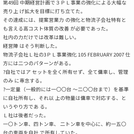
第49回 中期経営計画で３ＰＬ事業の強化による大幅な
売り上 げ拡大を目標に打ち立てた。
その達成には、提案営業力 の強化と物流子会社特有と
も言える高コスト体質の改善 が必要であった。
社内の力だけでは改革は難しい。
経営陣 はそう判断した。
物流子会社Ｌ社の3ＰＬ事業強化 105 FEBRUARY 2007 仕
方には二つのパターンがある。
?自社ではア セットを全く所有せず、全て傭車し、管理
のみ に専念する。
?一定量（一般的には一〇〇台 〜二〇〇台まで）を基準
に自社所有し、それ以 上の物量は傭車で対応する、と
いうやり方であ る。
Ｌ社は後者だった。
一〇トン車、四トン車、 二トン車を中心に、約一五〇
台の車両を自社 で所有していた。