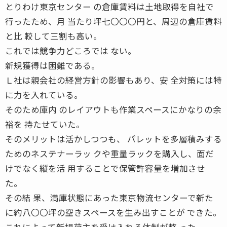
とりわけ東京センター の倉庫賃料は土地取得を自社で
行ったため、月 当たり坪七〇〇〇円と、周辺の倉庫賃料
と比 較して三割も高い。
これでは競争力どころでは ない。
新規獲得は困難である。
Ｌ社は親会社の経営方針の影響もあり、安 全対策には特
に力を入れている。
そのため庫内 のレイアウトも作業スペースにかなりの余
裕を 持たせていた。
そのメリットは活かしつつも、 パレットを多層積みする
ためのネステナーラッ クや重量ラックを購入し、面だ
けでなく縦を活 用することで保管許容量を増加させ
た。
その結 果、満庫状態にあった東京物流センターで新た
に約八〇〇坪の空きスペースを生み出すことが できた。
これによって新規荷主を受け入れる体制が整 った。