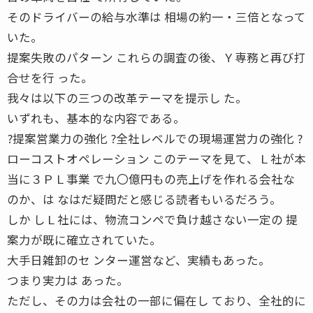
そのドライバーの給与水準は 相場の約一・三倍となって
いた。
提案失敗のパターン これらの調査の後、Ｙ専務と再び打
合せを行 った。
我々は以下の三つの改革テーマを提示し た。
いずれも、基本的な内容である。
?提案営業力の強化 ?全社レベルでの現場運営力の強化 ?
ローコストオペレーション このテーマを見て、Ｌ社が本
当に３ＰＬ事業 で九〇億円もの売上げを作れる会社な
のか、は なはだ疑問だと感じる読者もいるだろう。
しか しＬ社には、物流コンペで負け越さない一定の 提
案力が既に確立されていた。
大手日雑卸のセ ンター運営など、実績もあった。
つまり実力は あった。
ただし、その力は会社の一部に偏在し ており、全社的に