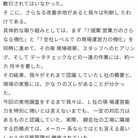
敷衍されてはいなかった。
そ こに、さらなる改善余地があると我々は判断し たわ
けである。
具体的な取り組みとしては、まず「? 提案 営業力のさら
なる強化」と「? 全社レベルで の現場運営力の強化」を
同時に進めて、その後 現場視察、スタッフへのヒアリン
グ、そして データチェックなどの一連の作業には、約一
カ 月半を要した。
その結果、我々がそれまで認識 していたＬ社の概要と、
現場の実態には、かな りのズレがあることが分かっ
た。
今回の実地調査をするまで我々は、Ｌ社の現 場運営能
力を特別に強いとは言えないまでも、 一定の対応力は
あるものと認識していた、実際、 親会社の工場に隣接
する四拠点では、メーカー 系ならではとも言える高い
レベルの品質管理が 徹底されていた。