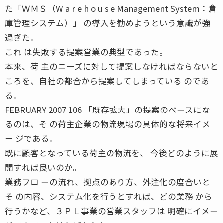
た「ＷＭＳ（W a r e h o u s e Management System：倉
庫管理システム）」 の導入を勧めようという意識が強
過ぎた。
これ は失敗する提案営業の典型であった。
本来、荷 主のニーズに対して提案しなければならないと
ころを、自社の都合から提案してしまっている のであ
る。
FEBRUARY 2007 106 「既存拡大」の提案のベースにな
るのは、そ の荷主企業の物流現場の具体的な将来イメ
ー ジである。
既に顧客となっている荷主の物流を、 今後どのように展
開すれば良いのか。
業務フロ ーの流れ、拠点のあり方、外注化の度合いと
そ の内容、システム化を行うとすれば、どの業務 から
行うかなど、３ＰＬ事業の営業スタッフは 明確にイメー