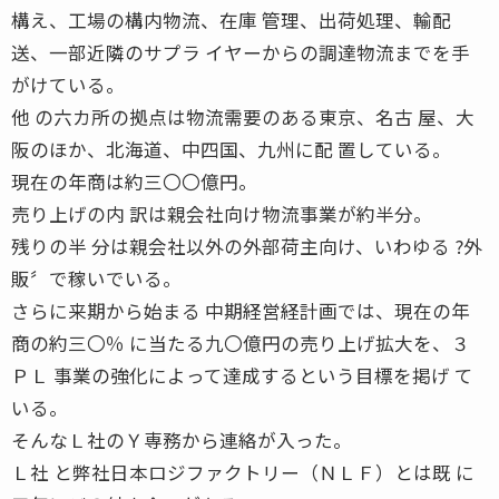
構え、工場の構内物流、在庫 管理、出荷処理、輸配
送、一部近隣のサプラ イヤーからの調達物流までを手
がけている。
他 の六カ所の拠点は物流需要のある東京、名古 屋、大
阪のほか、北海道、中四国、九州に配 置している。
現在の年商は約三〇〇億円。
売り上げの内 訳は親会社向け物流事業が約半分。
残りの半 分は親会社以外の外部荷主向け、いわゆる ?外
販〞で稼いでいる。
さらに来期から始まる 中期経営経計画では、現在の年
商の約三〇％ に当たる九〇億円の売り上げ拡大を、３
ＰＬ 事業の強化によって達成するという目標を掲げ て
いる。
そんなＬ社のＹ専務から連絡が入った。
Ｌ社 と弊社日本ロジファクトリー（ＮＬＦ）とは既 に