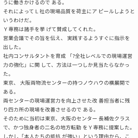
うに働きかけるので ある。
それによってＬ社の現場品質を荷主にア ピールしようと
いうわけだ。
Ｙ専務は諸手を挙 げて賛成してくれた。
営業会議でその旨を伝え、 実践するようすぐに指示を
出した。
社内コンサルタントを育成 「?全社レベルでの現場運営
力の強化」に関 して、方法は一つしか見当たらなかっ
た。
東京、 大阪両物流センターの持つノウハウの横展開で
ある。
両センターの現場運営力を向上させた改 善担当者に残
り四カ所の現場を改善させるので ある。
そのために当初は東京、大阪のセンター 長補佐クラス
で、かつ独身者の二名の地方転勤 をＹ専務に提案した。
しかし「本人たちの抵抗 が強い」という理由から、こ