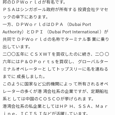
邦のＤＰＷｏｒｌｄが有名です。
ＰＳＡはシンガポール政府が所有する 投資会社テマセ
ックの傘下にあります。
一方、ＤＰＷｏｒｌｄはＤＰＡ （Dubai Port
Authority）とＤＰＩ （Dubai Port International ）が
共同で ＤＰＷｏｒｌｄの名称でターミナル事 業に乗り
出しています。
二〇〇五年に ＣＳＸＷＴを買収したのに続き、二〇 〇
六年にはＰ＆ＯＰｏｒｔｓを買収し、 グローバルター
ミナルオペレーターと してトップスリーに名を連ねる
までに 成長しました。
このように国家など公的機関によっ て所有されるオペ
レーターの多くが港 湾会社系の企業ですが、定期船社
系と しては中国のＣＯＳＣＯが挙げられま す。
港湾会社系の私企業としてはＨＰ Ｈ、ＳＳＡ、Ｍａｒ
ｉｎｅ、ＩＣＴＳ Ｉなどが活躍しています。