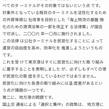
べてのタ ーミナルがその対象ではないという点 です。
対象外となっている既存のター ミナルを活性化するため
の外貿埠頭公 社改革を目的とした「海上物流の基盤 強
化のための港湾法等の一部を改正す る法律案」が国会
で可決し、二〇〇六 年一〇月に施行されました。
この法律 は公社ターミナルを民営化することに よって
運営の自由度を高め、効率化を 推進しようというもの
です。
これを受 けて東京港はすぐに民営化に向けた取 り組み
に着手することを表明しました が、必ずしもすべての港
が民営化の態 度を示しているわけではありません。
民営化に向けた各港の取り組みには温 度差があるとい
う点が課題の一つです。
第二に、地方港の問題です。
国土交 通省による「選択と集中」の政策は、 地方港に