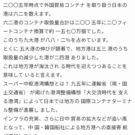
二〇〇五年時点で外国貿易コンテナ を取り扱う日本の
港は六二を数えます。
六二港のコンテナ取扱量合計は二〇〇 五年に二〇フィ
ートコンテナ換算で約 一五七〇万個でした。
このうち九大港 が八八・二％を占めています。
とくに 五大港の伸びが顕著で、地方港は五三 港のうち
取扱量の減少した港が二四港 ありました。
これは地方港が淘汰され る時代を迎えつつあることを
意味して いると言えます。
スーパー中枢港湾構想とは？ 九五年に運輸省（現・国
土交通省） が掲げた港湾整備構想「大交流時代を 支え
る港湾」によって日本では地方の 国際コンテナターミナ
ル整備が進展し ました。
インフラの充実、さらに日中 貿易の拡大などが追い風
となって、中 国・韓国船社による地方港への直接寄 航