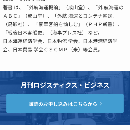
著書 は、「外航海運概論」（成山堂）、「外 航海運の
ＡＢＣ」（成山堂）、「外航 海運とコンテナ輸送」
（鳥影社）、 「豪華客船を愉しむ」（ＰＨＰ新書）、
「戦後日本客船史」（海事プレス社） など。
日本海運経済学会、日本物流 学会、日本港湾経済学
会、日本貿易 学会ＣＳＣＭＰ（米）等会員。
月刊ロジスティクス・ビジネス
購読のお申し込みはこちらから