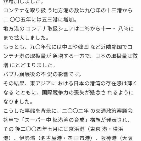
が増加しました。
コンテナを取り扱 う地方港の数は九〇年の十三港から
二 〇〇五年には五三港に増加。
地方港の コンテナ取扱シェアは二％から十一・ 八％に
まで拡大しました。
もっとも、九〇年代には中国や韓国 など近隣諸国でコ
ンテナ港の取扱量が 急増する一方で、日本の取扱量は微
増 にとどまりました。
バブル崩壊後の不 況の影響です。
その結果、東アジアに おける日本の港湾の存在感は薄く
なる とともに、国際競争力の喪失が懸念さ れるように
なりました。
こうした事態を背景に、二〇〇二年 の交通政策審議会
答申で「スーパー中 枢港湾の育成」構想が発表され、
その 後二〇〇四年七月には京浜港（東京 港・横浜
港）、伊勢湾（名古屋港・四 日市港）、阪神港（大阪