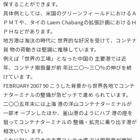
保することができます。
具体例としては、米国のグリーンフィ ールドにおけるＡ
ＰＭＴや、タイの Laem Chabangの拡張計画におけるＨ
ＰＨなどがあります。
地方港は淘汰の時代に 世界的な好況を受けて、コンテナ
貨 物の荷動きは堅調に推移しています。
例えば「世界の工場」となった中国の 主要港では近
年、コンテナ取扱量が前 年比二〇〜三〇％の伸びを続
けていま す。
FEBRUARY 2007 90 こうした背景から世界各地でコンテ
ナターミナルの整備が急ピッチで進め られています。
二〇〇五年末には上海 港の洋山コンテナターミナルが
一部オ ープンしたほか、釜山港のようにハブ 港の座を
狙ってコンテナターミナルの 整備・拡充に乗り出す港が
相次いでい ます。
これに対して日本の主要コンテナ港 では取扱量が増加