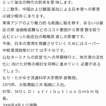
とって淘汰の時代の到来を意 味します。
ここ数年、中国および韓国 船社による日本港への寄港
は減少傾向 にあります。
東南アジアのより魅力的 な航路に船を移す、あるいは最
近の原 油価格高騰などのコスト要因から寄港 数を絞り
込むといった船会社の戦略見 直しの影響です。
今後、日本の港湾を発展させていく ためにはスーパー
中枢港湾政策だけで は不十分です。
公社ターミナルの民営 化への早期移行と、地方港の活性
化に 向けた対策の検討を同時に進めていく 必要がある
でしょう。
もり・たかゆき流通科学大学商学 部教授。
1975年、大阪商船三井 船舶に入社。
97年、ＭＯＬ Ｄｉ ｓｔｒｉｂｕｔｉｏｎ ＧｍｂＨ 社
長。
2006年4月より現職。