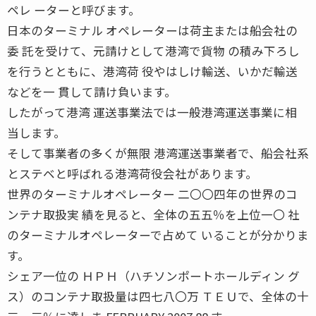
ペレ ーターと呼びます。
日本のターミナル オペレーターは荷主または船会社の
委 託を受けて、元請けとして港湾で貨物 の積み下ろし
を行うとともに、港湾荷 役やはしけ輸送、いかだ輸送
などを一 貫して請け負います。
したがって港湾 運送事業法では一般港湾運送事業に相
当します。
そして事業者の多くが無限 港湾運送事業者で、船会社系
とステベと呼ばれる港湾荷役会社があります。
世界のターミナルオペレーター 二〇〇四年の世界のコ
ンテナ取扱実 績を見ると、全体の五五％を上位一〇 社
のターミナルオペレーターで占めて いることが分かりま
す。
シェア一位の ＨＰＨ（ハチソンポートホールディン グ
ス）のコンテナ取扱量は四七八〇万 ＴＥＵで、全体の十