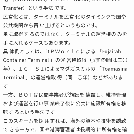
Transfer）という手法 です。
民営化とは、ターミナルを民営 化のタイミングで国や
公共機関から買 い上げるというものです。
単に取得す るのではなく、ターミナルの運営権の みを
手に入れるケースもあります。
具 体例としては、ＤＰＷｏｒｌｄによる 「Fujairah
Container Terminal 」の運 営権取得（契約期間は三〇
年）、ＩＣ ＴＳＩによるマダガスカルの 「Toamasina
Terminal 」の運営権取 得（同二〇年）などがありま
す。
一方、ＢＯＴは民間事業者が施設を 建設し、維持管理
および運営を行い事 業終了後に公共に施設所有権を移
転す るという手法です。
このスキームを採 用すれば、海外の資本や技術を誘致
で きる一方で、国や港湾管理者は長期的 に所有権を確