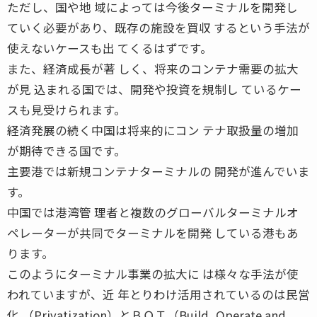
ただし、国や地 域によっては今後ターミナルを開発し
ていく必要があり、既存の施設を買収 するという手法が
使えないケースも出 てくるはずです。
また、経済成長が著 しく、将来のコンテナ需要の拡大
が見 込まれる国では、開発や投資を規制し ているケー
スも見受けられます。
経済発展の続く中国は将来的にコン テナ取扱量の増加
が期待できる国です。
主要港では新規コンテナターミナルの 開発が進んでいま
す。
中国では港湾管 理者と複数のグローバルターミナルオ
ペレーターが共同でターミナルを開発 している港もあ
ります。
このようにターミナル事業の拡大に は様々な手法が使
われていますが、近 年とりわけ活用されているのは民営
化 （Privatization）とＢＯＴ（Build, Operate and