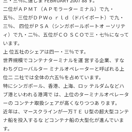
三・三％に達しま FEBRUARY 2007 88 す。
二位がＡＰＭＴ（ＡＰモラーター ミナル）で九・
五％、三位がＤＰＷｏ ｒｌｄ（ドバイポート）で九・
三％、 四位がＰＳＡ（シンガポールポートオ ーソリテ
ィ）で九・二％、五位がＣＯ ＳＣＯで三・七％になって
います。
上 位五社のシェアは四一・三％です。
世界規模でコンテナターミナルを運 営する企業、すな
わちグローバルター ミナルオペレーターと呼ばれる上
位二 二社では全体の六五％を占めています。
特にシンガポール、香港、上海、ロッ テルダムなどハ
ブ港といわれる港湾で は、上位のターミナルオペレータ
ーの コンテナ取扱シェアが高くなりつつあ ります。
近年は、マースクラインが一万ＴＥ Ｕ型の超大型コンテ
ナ船を投入するな どコンテナ船の大型化が進んでいま
す。