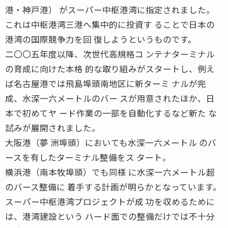
港・神戸港） がスーパー中枢港湾に指定されました。
これは中枢港湾三港へ集中的に投資す ることで日本の
港湾の国際競争力を回 復しようというものです。
二〇〇五年度以降、次世代高規格コ ンテナターミナル
の育成に向けた本格 的な取り組みがスタートし、例え
ば名古屋港では飛島埠頭南地区に新ターミ ナルが完
成、水深一六メートルのバー スが用意されたほか、日
本で初めてヤ ード作業の一部を自動化するなど新た な
試みが展開されました。
大阪港（夢 洲埠頭）においても水深一六メートル のバ
ースを有したターミナル整備をス タート。
横浜港（南本牧埠頭）でも同様 に水深一六メートル超
のバース整備に 着手する計画が明らかとなっています。
スーパー中枢港湾プロジェクトが成 功を収めるために
は、港湾建設という ハード面での整備だけでは不十分