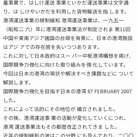
量事業で、はしけ運送 事業といかだ運送事業は文字通
り、は しけやいかだを利用した貨物輸送を指 します。
港湾運送事業の規制緩和 港湾運送事業は、一九五一
（昭和二 六）年に港湾運送事業法が制定されま 第11回
中国や東南アジア諸国の台頭を背景に、日本の港湾施設
はアジ アでの存在感を失いつつあります。
これに対して日本政府はスー パー中枢港湾構想を掲げ、
国際競争力強化に向けた取り組みを強 化しています。
今回は日本の港湾の現状や解決すべき課題などに ついて
解説します。
国際競争力強化を目指す日本の港湾 87 FEBRUARY 2007
した。
これによって法的にその地位が 確立されました。
その後、港湾運送事 業の活動が変化していくにつれ、
港湾 運送事業法もその都度改正されてきま した。
近年の規制緩和の波はこの分野 にも及んでおり、二〇〇