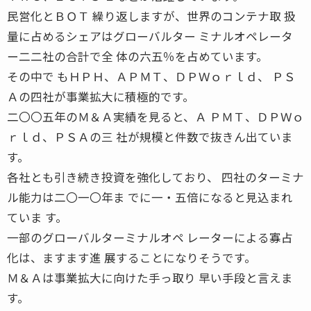
民営化とＢＯＴ 繰り返しますが、世界のコンテナ取 扱
量に占めるシェアはグローバルター ミナルオペレータ
ー二二社の合計で全 体の六五％を占めています。
その中で もＨＰＨ、ＡＰＭＴ、ＤＰＷｏｒｌｄ、 ＰＳ
Ａの四社が事業拡大に積極的です。
二〇〇五年のＭ＆Ａ実績を見ると、Ａ ＰＭＴ、ＤＰＷｏ
ｒｌｄ、ＰＳＡの三 社が規模と件数で抜きん出ていま
す。
各社とも引き続き投資を強化しており、 四社のターミナ
ル能力は二〇一〇年ま でに一・五倍になると見込まれ
ていま す。
一部のグローバルターミナルオペ レーターによる寡占
化は、ますます進 展することになりそうです。
Ｍ＆Ａは事業拡大に向けた手っ取り 早い手段と言えま
す。