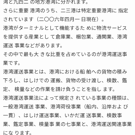
湾と九四二 の地方港湾に分かれます。
さらに重要 港湾のうち、二三港は特定重要港湾に 指定
されています（二〇〇六年四月一 日現在）。
港湾がターミナルとして機能するた めに物流サービス
を提供する産業とし て倉庫業、梱包業、通関業、港湾
運送 事業などがあります。
その中で最も大 きな比重を占めているのが港湾運送事
業です。
港湾運送事業とは、港湾における船 舶への貨物の積み
下ろし、はしけでの 運搬、貨物の受け渡し、検数、鑑
定、 検量などの作業を請け負うことを指し ます。
港湾運送事業法によって規定さ れている事業の種類は、
一般港湾運送 事業、港湾荷役事業（船内、沿岸およ び
一貫）、はしけ運送事業、いかだ運 送事業、検数事
業、鑑定事業、検量事 業の七事業と、港湾運送関連事業
にな ります。