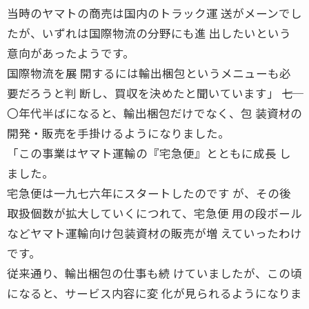
当時のヤマトの商売は国内のトラック運 送がメーンでし
たが、いずれは国際物流の分野にも進 出したいという
意向があったようです。
国際物流を展 開するには輸出梱包というメニューも必
要だろうと判 断し、買収を決めたと聞いています」 ――七
〇年代半ばになると、輸出梱包だけでなく、包 装資材の
開発・販売を手掛けるようになりました。
「この事業はヤマト運輸の『宅急便』とともに成長 し
ました。
宅急便は一九七六年にスタートしたのです が、その後
取扱個数が拡大していくにつれて、宅急便 用の段ボール
などヤマト運輸向け包装資材の販売が増 えていったわけ
です。
従来通り、輸出梱包の仕事も続 けていましたが、この頃
になると、サービス内容に変 化が見られるようになりま