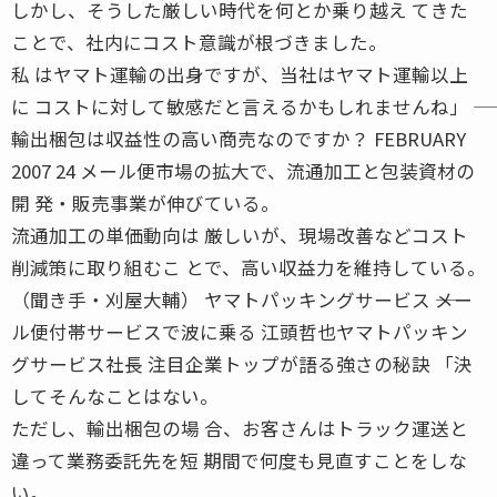
しかし、そうした厳しい時代を何とか乗り越え てきた
ことで、社内にコスト意識が根づきました。
私 はヤマト運輸の出身ですが、当社はヤマト運輸以上
に コストに対して敏感だと言えるかもしれませんね」 ――
輸出梱包は収益性の高い商売なのですか？ FEBRUARY
2007 24 メール便市場の拡大で、流通加工と包装資材の
開 発・販売事業が伸びている。
流通加工の単価動向は 厳しいが、現場改善などコスト
削減策に取り組むこ とで、高い収益力を維持している。
（聞き手・刈屋大輔） ヤマトパッキングサービス ――メー
ル便付帯サービスで波に乗る 江頭哲也ヤマトパッキン
グサービス社長 注目企業トップが語る強さの秘訣 「決
してそんなことはない。
ただし、輸出梱包の場 合、お客さんはトラック運送と
違って業務委託先を短 期間で何度も見直すことをしな
い。