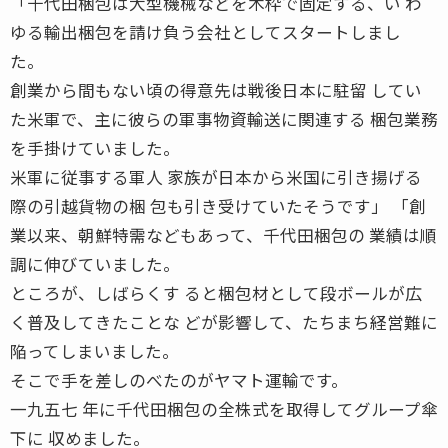
「千代田梱包は大型機械などを木枠で固定する、い わ
ゆる輸出梱包を請け負う会社としてスタートしまし
た。
創業から間もない頃の得意先は戦後日本に駐留 してい
た米軍で、主に彼らの軍事物資輸送に関連する 梱包業務
を手掛けていました。
米軍に従事する軍人 家族が日本から米国に引き揚げる
際の引越貨物の梱 包も引き受けていたそうです」 「創
業以来、朝鮮特需などもあって、千代田梱包の 業績は順
調に伸びていました。
ところが、しばらくす ると梱包材として段ボールが広
く普及してきたことな どが影響して、たちまち経営難に
陥ってしまいました。
そこで手を差しのべたのがヤマト運輸です。
一九五七 年に千代田梱包の全株式を取得してグループ傘
下に 収めました。