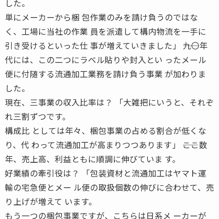
した。
単にメーカーから梱 包作業のみを請け負うのではな
く、工場に当社の作業 員を派遣して構内物流を一手に
引き受けるといった仕 事が増えていきました」 ――九〇年
代には、この二つにラベル貼りや封入とい ったメール
便に付随する流通加工業務を請け負う事業 が加わりま
した。
現在、三事業の収入比率は？ 「大雑把にいうと、それぞ
れ三割ずつです。
構成比 としては年々、梱包事業の占める割合が低くな
り、代 わって流通加工が高まりつつあります」 ――ここ数
年、売上高、利益ともに順調に伸びていま す。
好業績の牽引役は？ 「包装資材と流通加工はヤマト運
輸の宅急便とメー ル便の取扱個数の伸びに合わせて、売
り上げが増えて います。
もう一つの梱包事業ですが、こちらは日系メ ーカーが