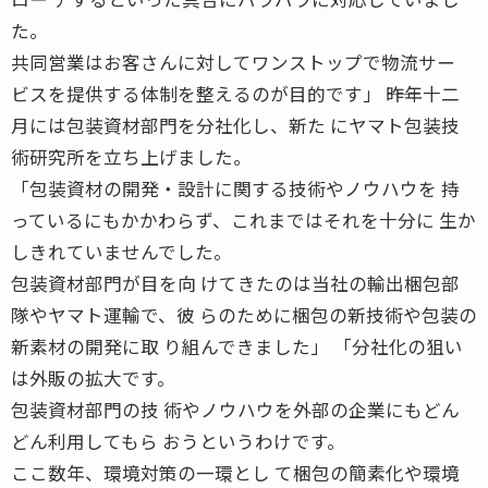
た。
共同営業はお客さんに対してワンストップで物流サー
ビスを提供する体制を整えるのが目的です」 ――昨年十二
月には包装資材部門を分社化し、新た にヤマト包装技
術研究所を立ち上げました。
「包装資材の開発・設計に関する技術やノウハウを 持
っているにもかかわらず、これまではそれを十分に 生か
しきれていませんでした。
包装資材部門が目を向 けてきたのは当社の輸出梱包部
隊やヤマト運輸で、彼 らのために梱包の新技術や包装の
新素材の開発に取 り組んできました」 「分社化の狙い
は外販の拡大です。
包装資材部門の技 術やノウハウを外部の企業にもどん
どん利用してもら おうというわけです。
ここ数年、環境対策の一環とし て梱包の簡素化や環境