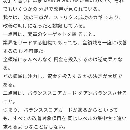
功」と言うにはま MARCH 2007 68 だ早いのだが、それ
でもいくつかの 分野で改善が見られている。
我々は、 次の三点が、メトリクス成功のカギ であり、
改善の助けになったと認識 している。
一点目は、変革のターゲットを絞 ること。
業界をリードする組織であ っても、全領域を一度に改善
するの は不可能だ。
全領域にまんべんなく 資金を投入するのは逆効果とな
る。
どの領域に注力し、資金を投入する かの決定が大切で
ある。
二点目は、バランススコアカード をアンバランスさせる
こと。
つまり、 バランススコアカードがあるからと いって
も、すべての改善対象項目を 同じレベルの集中性で追い
求めるよ うなことはしない。