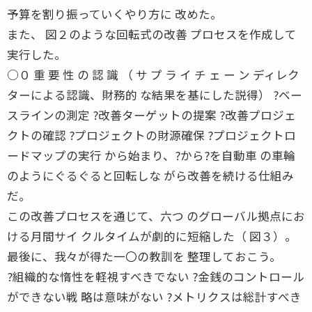
予算を割り振っていくやり方に 改めた。
また、 図２のような回転式の改善 プロセスを作成して
実行した。
○０ 重 要 性 の 認 識 （ サ プ ラ イ チ ェ ー ン ディレク
ターによる認識、財務的 な結果を基にした説得） ?ベー
スラインの測定 ?改善ターゲットの提案 ?改善プロジェ
クトの確認 ?プロジェクトの財源確保 ?プロジェクトロ
ードマップの実行 から始まり、?から?を自動車 の車輪
のようにぐるぐると回転しな がら改善を続ける仕組み
だ。
この改善プロセスを通じて、六つ のグローバル拠点にお
ける月間サイ クルタイムが劇的に短縮した（ 図３）。
最後に、我々が得た一〇の教訓を 整理しておこう。
?組織的な惰性を軽視すべきでない ?金銭のコントロール
ができない戦 略は意味がない ?メトリクスは総計すべき