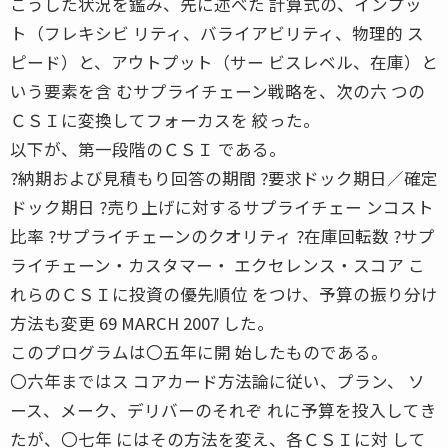
こうした状況を鑑み、先に述べた 計算式の、インプッ
ト（フレキシビ リティ、バライアビリティ、物理的 ス
ピード）と、アウトプット（サー ビスレベル、在庫）と
いう要素を含 むサプライチェーン戦略を、次の六 つの
ＣＳＩに変換してフォーカスを 絞った。
以下が、第一段階のＣＳＩ である。
?納期および見積もり回答の期間 ?要求ドック期日／確定
ドック期日 ?売り上げに対するサプライチェー ンコスト
比率 ?サプライチェーンのクオリティ ?在庫回転数 ?サプ
ライチェーン・カスタマー・ エクセレンス・スコア こ
れらのＣＳＩに投資の優先順位 をつけ、予算の振り分け
方法も変更 69 MARCH 2007 した。
このプログラムは〇五年に開 始したものである。
〇六年まではス コアカード方法論に従い、プラン、 ソ
ース、メーク、デリバーのそれぞ れに予算を投入してき
たが、〇七年 にはその方法を変え、各ＣＳＩに対 して