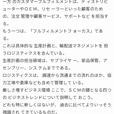
一方 のカスタマーフルフィルメントは、デ ィストリビ
ューターやＯＥＭ、リセ ーラーといった顧客のため
の、注文 管理や顧客サービス、サポートなど を担当す
る。
もう一つは、「フルフィルメントフ ォーカス」であ
る。
これは具体的な 生産計画と、輸配送マネジメントを 担
うロジスティクスを含んでいる。
生産計画の担当領域は、サプライヤ ー、部品保管、ア
センブリー、シス テムまでである。
ロジスティクスは、 調達から流通までの流れのほか、協
力工場や倉庫なども含めて管理して いる。
厳しさ増すビジネス環境 ここで、ＳＣＭの鍵となる四つ
の ビジネストレンドについて説明して おこう。
どれも特に新しくはないが、 過去に比べてよりいっそう
強調され てきているものだ。