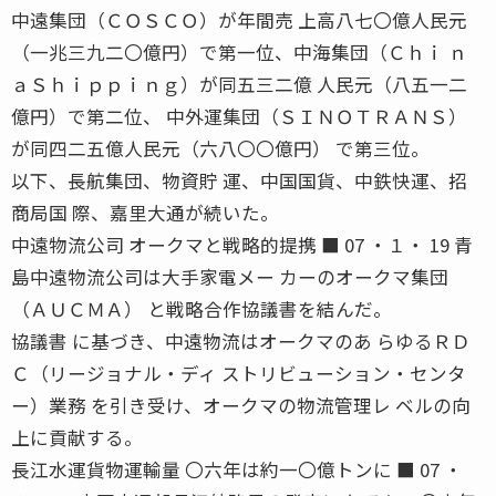
中遠集団（ＣＯＳＣＯ）が年間売 上高八七〇億人民元
（一兆三九二〇億円）で第一位、中海集団（Ｃｈｉ ｎ
ａＳｈｉｐｐｉｎｇ）が同五三二億 人民元（八五一二
億円）で第二位、 中外運集団（ＳＩＮＯＴＲＡＮＳ）
が同四二五億人民元（六八〇〇億円） で第三位。
以下、長航集団、物資貯 運、中国国貨、中鉄快運、招
商局国 際、嘉里大通が続いた。
中遠物流公司 オークマと戦略的提携 ■ 07 ・１・ 19 青
島中遠物流公司は大手家電メー カーのオークマ集団
（ＡＵＣＭＡ） と戦略合作協議書を結んだ。
協議書 に基づき、中遠物流はオークマのあ らゆるＲＤ
Ｃ（リージョナル・ディ ストリビューション・センタ
ー）業務 を引き受け、オークマの物流管理レ ベルの向
上に貢献する。
長江水運貨物運輸量 〇六年は約一〇億トンに ■ 07 ・