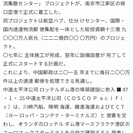
流集散センター」 プロジェクトが、南京市江寧区の禄
口空港で正式に着工した。
同プロジェクトは航空ハブ、仕分 けセンター、国際・
国内速達物流郵 便集配を一体とした総投資額十三億 九
〇〇〇万人民元（二二二億四〇〇 〇万円）のプロジェ
クト。
〇七年に 主体施工が完成、翌年に設備設置が 完了して
正式にスタートする計画だ。
これにより、中国郵政は二〇一五 年までに毎日二〇〇万
件以上の速達 郵便を処理できる見通し。
中遠太平洋公司 ロッテルダム港の埠頭建設に参入 ■ 07
・１・ 25 中遠太平洋公司（ＣＯＳＣＯ Ｐ ａｃｉｆｉ
ｃ）は、川崎汽船、陽明 海運、韓進海運およびＥＣＴ
（ヨー ロッパ・コンテナ・ターミナルズ）と 覚書を交
わし、オランダのロッテル ダム港マースフラクテ港区の
ユーロマ ックスターミナルを合弁で建設すると 発表し