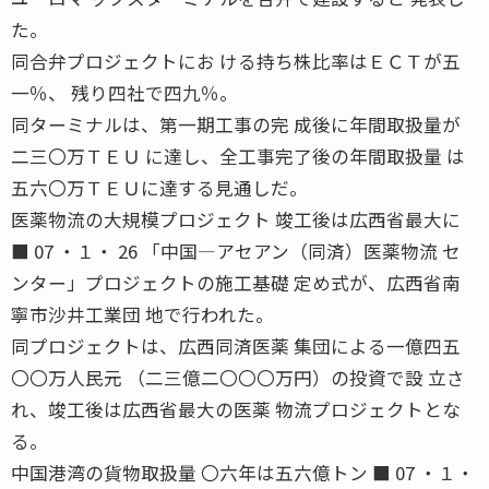
た。
同合弁プロジェクトにお ける持ち株比率はＥＣＴが五
一％、 残り四社で四九％。
同ターミナルは、第一期工事の完 成後に年間取扱量が
二三〇万ＴＥＵ に達し、全工事完了後の年間取扱量 は
五六〇万ＴＥＵに達する見通しだ。
医薬物流の大規模プロジェクト 竣工後は広西省最大に
■ 07 ・１・ 26 「中国―アセアン（同済）医薬物流 セ
ンター」プロジェクトの施工基礎 定め式が、広西省南
寧市沙井工業団 地で行われた。
同プロジェクトは、広西同済医薬 集団による一億四五
〇〇万人民元 （二三億二〇〇〇万円）の投資で設 立さ
れ、竣工後は広西省最大の医薬 物流プロジェクトとな
る。
中国港湾の貨物取扱量 〇六年は五六億トン ■ 07 ・１・