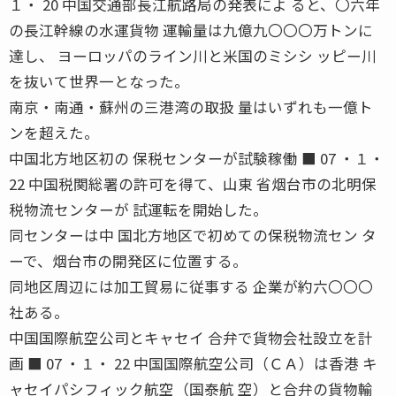
１・ 20 中国交通部長江航路局の発表によ ると、〇六年
の長江幹線の水運貨物 運輸量は九億九〇〇〇万トンに
達し、 ヨーロッパのライン川と米国のミシシ ッピー川
を抜いて世界一となった。
南京・南通・蘇州の三港湾の取扱 量はいずれも一億ト
ンを超えた。
中国北方地区初の 保税センターが試験稼働 ■ 07 ・１・
22 中国税関総署の許可を得て、山東 省烟台市の北明保
税物流センターが 試運転を開始した。
同センターは中 国北方地区で初めての保税物流セン タ
ーで、烟台市の開発区に位置する。
同地区周辺には加工貿易に従事する 企業が約六〇〇〇
社ある。
中国国際航空公司とキャセイ 合弁で貨物会社設立を計
画 ■ 07 ・１・ 22 中国国際航空公司（ＣＡ）は香港 キ
ャセイパシフィック航空（国泰航 空）と合弁の貨物輸