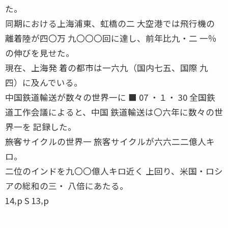
た。
同期における上海浦東、虹橋の二 大空港では飛行機の
離着陸が四〇万 九〇〇〇回に達し、前年比九・二 一％
の伸びを見せた。
現在、上海発 着の都市は一六九（国内七五、国際 九
四）に及んでいる。
中国鉄道輸送が数々の世界一に ■ 07 ・１・ 30 全国鉄
道工作会議によると、中国 鉄道輸送は〇六年に数々の世
界一を 記録した。
――旅客サイクルの世界一 旅客サイクルが六六二二億人キ
ロ。
二位のインドを九〇〇億人キロ近く 上回り、米国・ロシ
アの総和の三・ 八倍にあたる。
14‚p S 13‚p