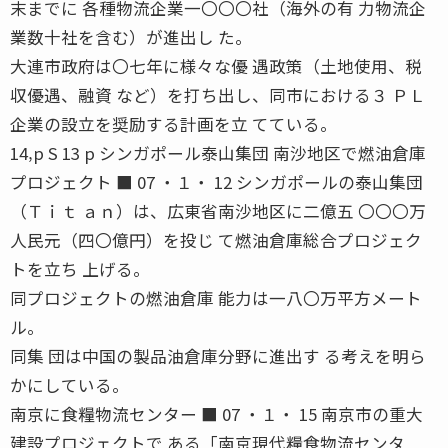
末までに 各種物流企業一〇〇〇社（海外の有 力物流企
業数十社を含む）が進出し た。
大連市政府は〇七年に様々な優 遇政策（土地使用、税
収優遇、融資 など）を打ち出し、同市における３ ＰＬ
企業の設立を奨励する計画を立 てている。
14‚p S 13 p シンガポール泰山集団 南沙地区で燃油倉庫
プロジェクト ■ 07 ・１・ 12 シンガポールの泰山集団
（Ｔｉｔ ａｎ）は、広東省南沙地区に二億五 〇〇〇万
人民元（四〇億円）を投じ て燃油倉庫総合プロジェク
トを立ち 上げる。
同プロジェクトの燃油倉庫 能力は一八〇万平方メート
ル。
同集 団は中国の製品油倉庫分野に進出す る考えを明ら
かにしている。
南京に食糧物流センター ■ 07 ・１・ 15 南京市の重大
建設プロジェクトで ある「南京現代糧食物流センタ