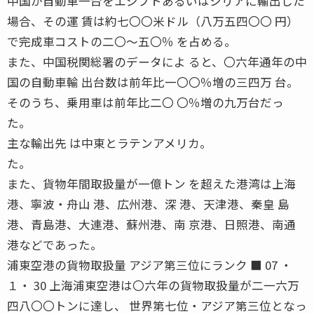
中国が自動車一台をエジプトあるいはシリアに輸出した
場合、その運 賃は約七〇〇米ドル（八万五四〇〇 円）
で完成車コストの二〇〜五〇％ を占める。
また、中国税関総署のデータによ ると、〇六年通年の中
国の自動車輸 出台数は前年比一〇〇％増の三四万 台。
そのうち、乗用車は前年比二〇 〇％増の九万台だっ
た。
主な輸出先 は中東とラテンアメリカ。
た。
また、貨物年間取扱量が一億トン を超えた港湾は上海
港、寧波・舟山 港、広州港、深 港、天津港、秦皇 島
港、青島港、大連港、蘇州港、南 京港、日照港、南通
港などであった。
浦東空港の貨物取扱量 アジア第三位にランク ■ 07 ・
１・ 30 上海浦東空港は〇六年の貨物取扱量が二一六万
四八〇〇トンに達し、 世界第七位・アジア第三位となっ