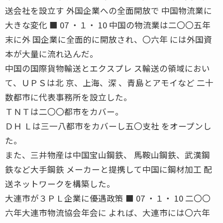
送会社を設立す 外国企業への全面開放で 中国物流業に
大きな変化 ■ 07 ・１・ 10 中国の物流業は二〇〇五年
末に外 国企業に全面的に開放され、〇六年 には外国資
本が大量に流れ込んだ。
中国の国際貨物輸送とエクスプレ ス輸送の領域におい
て、ＵＰＳは北 京、上海、深 、青島とアモイなど 二十
数都市に代表事務所を設立した。
ＴＮＴは二〇〇都市をカバー。
ＤＨ Ｌは三一八都市をカバーし五〇支社 をオープンし
た。
また、三井物産は中国宝山鋼鉄、 馬鞍山鋼鉄、武漢鋼
鉄など大手鋼鉄 メーカーと提携して中国に鋼材加工 配
送ネットワークを構築した。
大連市が３ＰＬ企業に優遇政策 ■ 07 ・１・ 10 二〇〇
六年大連市物流協会年会に よれば、大連市には〇六年