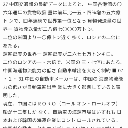
27 中国交通部の最新データによると、 中国各港湾の〇
六年通年の貨物取扱 量は前年比一五・四％増の五六億
ト ンで、四年連続で世界第一位となっ ――貨物発送量の世
界一 貨物発送量が二八億七〇〇〇万ト ン。
二位の米国より一〇億トン近く 多く、ロシアの二倍に
あたる。
――運輸密度の世界一 運輸密度が三六七七万トンキロ。
二位のロシアの一・六倍で、米国の 三・七倍にあたる。
中国海運物流能力の低さ 自動車輸出を大きく制約 ■ 07
・１・ 31 中国の自動車メーカーは、中国の 海運物流能
力の低さが自動車輸出産 業に大きく影響していると表
明した。
現在、中国にはＲＯＲＯ（ロール オン・ロールオフ）
船が十二隻しか なく、自動車の海運市場はいずれも 日
本および韓国の海運企業にコント ロールされている。