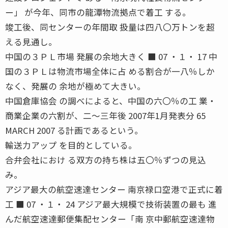
ー」 が今年、同市の龍潭物流拠点で着工 する。
竣工後、同センターの年間取 扱量は四八〇万トンを超
える見通し。
中国の３ＰＬ市場 発展の余地大きく ■ 07 ・１・ 17 中
国の３ＰＬは物流市場全体に占 める割合が一八％しか
なく、発展の 余地が極めて大きい。
中国倉庫協会 の調べによると、中国の六〇％の工 業・
商業企業の六割が、二〜三年後 2007年1月発表分 65
MARCH 2007 る計画であるという。
輸送力アップ を目的としている。
合弁会社におけ る双方の持ち株は五〇％ずつの見込
み。
アジア最大の航空速達センター 南京禄口空港で正式に着
工 ■ 07 ・１・ 24 アジア最大規模で技術装置の最も 進
んだ航空速達郵便集配センター「南 京中郵航空速達物