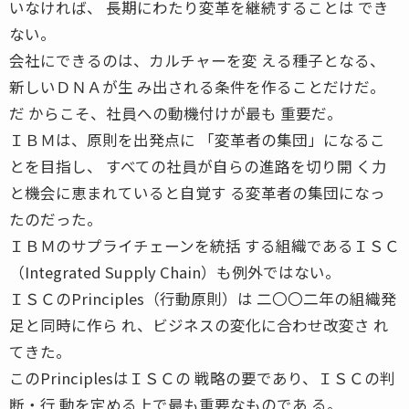
いなければ、 長期にわたり変革を継続することは でき
ない。
会社にできるのは、カルチャーを変 える種子となる、
新しいＤＮＡが生 み出される条件を作ることだけだ。
だ からこそ、社員への動機付けが最も 重要だ。
ＩＢＭは、原則を出発点に 「変革者の集団」になるこ
とを目指し、 すべての社員が自らの進路を切り開 く力
と機会に恵まれていると自覚す る変革者の集団になっ
たのだった。
ＩＢＭのサプライチェーンを統括 する組織であるＩＳＣ
（Integrated Supply Chain）も例外ではない。
ＩＳＣのPrinciples（行動原則）は 二〇〇二年の組織発
足と同時に作ら れ、ビジネスの変化に合わせ改変さ れ
てきた。
このPrinciplesはＩＳＣの 戦略の要であり、ＩＳＣの判
断・行 動を定める上で最も重要なものであ る。