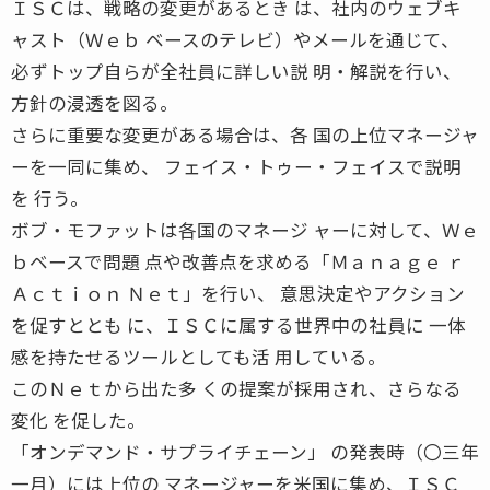
ＩＳＣは、戦略の変更があるとき は、社内のウェブキ
ャスト（Ｗｅｂ ベースのテレビ）やメールを通じて、
必ずトップ自らが全社員に詳しい説 明・解説を行い、
方針の浸透を図る。
さらに重要な変更がある場合は、各 国の上位マネージャ
ーを一同に集め、 フェイス・トゥー・フェイスで説明
を 行う。
ボブ・モファットは各国のマネージ ャーに対して、Ｗｅ
ｂベースで問題 点や改善点を求める「Ｍａｎａｇｅ ｒ
Ａｃｔｉｏｎ Ｎｅｔ」を行い、 意思決定やアクション
を促すととも に、ＩＳＣに属する世界中の社員に 一体
感を持たせるツールとしても活 用している。
このＮｅｔから出た多 くの提案が採用され、さらなる
変化 を促した。
「オンデマンド・サプライチェーン」 の発表時（〇三年
一月）には上位の マネージャーを米国に集め、ＩＳＣ