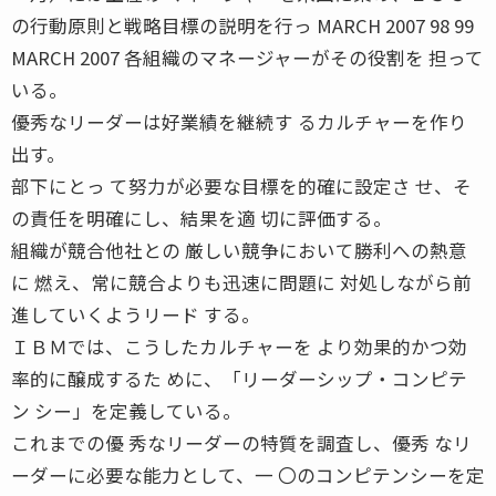
の行動原則と戦略目標の説明を行っ MARCH 2007 98 99
MARCH 2007 各組織のマネージャーがその役割を 担って
いる。
優秀なリーダーは好業績を継続す るカルチャーを作り
出す。
部下にとっ て努力が必要な目標を的確に設定さ せ、そ
の責任を明確にし、結果を適 切に評価する。
組織が競合他社との 厳しい競争において勝利への熱意
に 燃え、常に競合よりも迅速に問題に 対処しながら前
進していくようリード する。
ＩＢＭでは、こうしたカルチャーを より効果的かつ効
率的に醸成するた めに、「リーダーシップ・コンピテ
ン シー」を定義している。
これまでの優 秀なリーダーの特質を調査し、優秀 なリ
ーダーに必要な能力として、一 〇のコンピテンシーを定