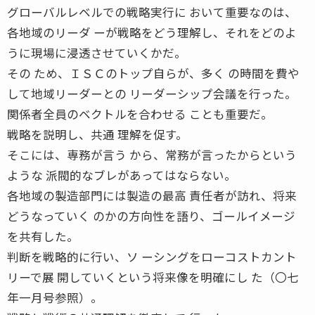
グローバルレベルでの戦略実行に おいて重要なのは、
各地域のリーダ ーが戦略をどう理解し、それをどのよ
うに現場に浸透させていくかだ。
その ため、ＩＳＣのトップ自らが、多く の時間を費や
して地域リーダーとの リーダーシップ会議を行った。
関係者全員のベクトルを合わせる ことも重要だ。
戦略を説明し、共通 理解を促す。
そこには、専務が言う から、常務が言ったからという
ような 派閥的なブレがあってはならない。
各地域の製造部門には製造の最高 責任者が訪れ、将来
どうなっていく のかの方向性を語り、ゴールイメージ
を共有した。
判断を戦略的に行い、ソ ーシングをローコストカント
リーで展 開していくという将来像を明確にし た（〇七
年一月号参照）。