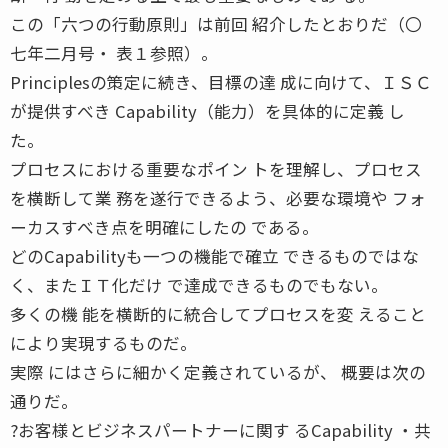
この「六つの行動原則」は前回 紹介したとおりだ（〇
七年二月号・ 表１参照）。
Principlesの策定に続き、目標の達 成に向けて、ＩＳＣ
が提供すべき Capability（能力）を具体的に定義 し
た。
プロセスにおける重要なポイン トを理解し、プロセス
を横断して業 務を遂行できるよう、必要な環境や フォ
ーカスすべき点を明確にしたの である。
どのCapabilityも一つの機能で確立 できるものではな
く、またＩＴ化だけ で達成できるものでもない。
多くの機 能を横断的に統合してプロセスを変 えること
により実現するものだ。
実際 にはさらに細かく定義されているが、 概要は次の
通りだ。
?お客様とビジネスパートナーに関す るCapability ・共