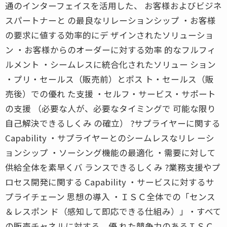
通のインターフェイスを活用した、 お客様およびビジネ
スパートナーと の最良なリレーションシップ ・お客様
の要求に値する効率的にデ ザインされたソリューショ
ン ・お客様からのオーダーに対する効率 的なフルフィ
ルメント ・シームレスに統合化されたソリュー ション
・プリ・セールス（販売前）とポス ト・セールス（販
売後）での優れ た支援 ・セルフ・サービス・サポート
の支援 （必要な人が、必要なタイミングで 可能な限り
自己解決できるしくみ の確立） ?サプライヤーに関する
Capability ・サプライヤーとのシームレスなリレ ーシ
ョンシップ ・ソーシング機能の最適化 ・需要に対して
供給全体を素早くバ ランスできるしくみ ?業務支援やプ
ロセス開発に関する Capability ・サービスに対するサ
プライチェーン 思想の導入 ・ＩＳＣ全体での「センス
＆レスポン ド（感知して即応できる仕組み）」・すべて
の販売チャネルに対する、優 れた競争力のあるＩＳＣ