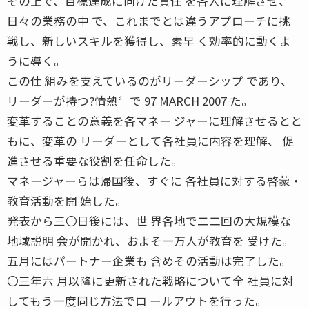
その上で、目標達成に向けた責任 を各人に理解させ、
日々の業務の中 で、これまでとは違うアプローチに挑
戦し、新しいスキルを獲得し、素早 く効率的に動くよ
うに導く。
この仕 組みを支えているのがリーダーシップ であり、
リーダーが持つ?情熱〞で 97 MARCH 2007 た。
変革することの意義を各マネー ジャーに理解させるとと
もに、変革の リーダーとして各社員に内容を理解、 促
進させる重要な役割を任命した。
マネージャーらは帰国後、すぐに 各社員に対する啓蒙・
教育活動を開 始した。
発表から三〇日後には、世 界各地で二二回の大規模な
地域説明 会が開かれ、およそ一万人が教育を 受けた。
五月にはパートナー企業も 含めその活動は完了した。
〇三年六 月以降に更新された戦略について全 社員に対
してもう一度同じ方法でロ ールアウトを行った。