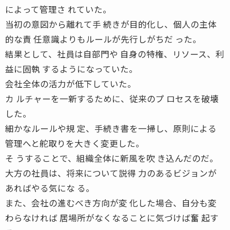
によって管理さ れていた。
当初の意図から離れて手 続きが目的化し、個人の主体
的な責 任意識よりもルールが先行しがちだ った。
結果として、社員は自部門や 自身の特権、リソース、利
益に固執 するようになっていた。
会社全体の活力が低下していた。
カ ルチャーを一新するために、従来のプ ロセスを破壊
した。
細かなルールや規 定、手続き書を一掃し、原則による
管理へと舵取りを大きく変更した。
そ うすることで、組織全体に新風を吹 き込んだのだ。
大方の社員は、将来について説得 力のあるビジョンが
あればやる気にな る。
また、会社の進むべき方向が変 化した場合、自分も変
わらなければ 居場所がなくなることに気づけば奮 起す