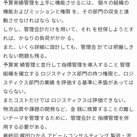
予算実績管理を上手に機能させるには、 個々の組織の
機能およびミッションと権限 を、その部門の収支と連
動させなければなら ない。
しかし、管理会計だけを用いて、それ を担保しようとす
れば、かなりの負荷がかか る。
また、いくら詳細に設計しても、管理会 計では把握しき
れない問題も残る。
予算実 績管理と並行して指標管理を導入すること 管理
組織を確立する ロジスティクス部門の持つ権限と、ロジ
スティクス部門の業績 を評価する基準に矛盾があっては
ならない。
またコストだけでは ロジスティクスは評価できない。
物流品質や課題の開発など、金 銭に換算することの難し
いテーマを管理するために、管理会計と 指標管理を併
用する必要がある。
最終回 梶田ひかる アビームコンサルティング 製造・流