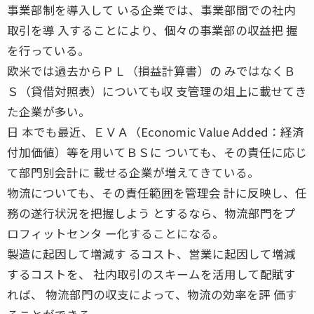
事業部制を導入して いる企業では、事業部間での社内
取引を導 入することにより、個々の事業部の収益把 握
を行っている。
欧米では過去からＰＬ（損益計算書）の みではなくＢ
Ｓ（貸借対照表）についても収 支管理の俎上に載せてき
た企業が多い。
日 本でも最近、ＥＶＡ（Economic Value Added：経済
付加価値）等を用いてＢＳに ついても、その責任に応じ
て部門別会計に 載せる企業が増えてきている。
物流についても、その責任範囲を管理会 計に反映し、任
務の遂行状況を把握しよう とするなら、物流部門をプ
ロフィットセンタ ー化することになる。
製造に起因して増減す るコスト、営業に起因して増減
するコストを、 社内取引のスキームを活用して配賦す
れば、 物流部門の収支によって、物流の効率を評 価す