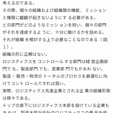
考えるのである。
その際、個々の組織および組織間の機能、 ミッション
と権限に齟齬が起きないようにす る必要がある。
どの部門がどのようなミッシ ョンを担い、個々の部門
がそれを達成するよ うに、十分に動けるかを詰める。
それが組織 を検討する上で必要なことなのである（ 図
１）。
組織の形に正解はない。
ロジスティクスを コントロール する部門は経 営企画部
門で も、製造部門 でも、営業部 門でもかまわ ない。
製造・ 販売・物流の トータルのプロセスを最適化に向
けてコント ロールできれば良い。
実際、ロジスティクス先進企業とされる企 業の組織形態
は様々である。
トップの直下にロジスティクス本部を設けている企業も
あ れば、製造本部が全社のロジスティクスの責 任を担