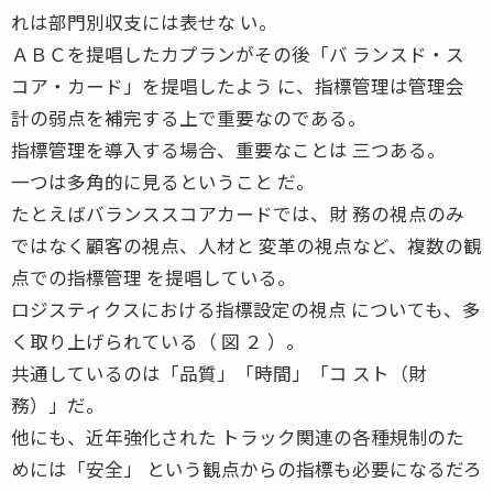
れは部門別収支には表せな い。
ＡＢＣを提唱したカプランがその後「バ ランスド・ス
コア・カード」を提唱したよう に、指標管理は管理会
計の弱点を補完する上で重要なのである。
指標管理を導入する場合、重要なことは 三つある。
一つは多角的に見るということ だ。
たとえばバランススコアカードでは、財 務の視点のみ
ではなく顧客の視点、人材と 変革の視点など、複数の観
点での指標管理 を提唱している。
ロジスティクスにおける指標設定の視点 についても、多
く取り上げられている（ 図 ２ ）。
共通しているのは「品質」「時間」「コ スト（財
務）」だ。
他にも、近年強化された トラック関連の各種規制のた
めには「安全」 という観点からの指標も必要になるだろ