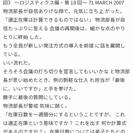
回》 〜ロジスティクス編・第 18 回〜 71 MARCH 2007
物流部長が自信ありげな顔で、元気に立ち上 がった。
「適正在庫は計算できるものではない」 物流部長が自
信たっぷりに答える 会議の再開後は、細かな点のやり
とりに終始 した。
もう全員が新しい発注方式の導入を前提 に話を展開し
ている。
いい流れだ。
そろそろ会議の打ち切りを宣言してもいいかな と物流部
長が思い始めたとき、例の剽軽な仕入 れ担当が「最後
に、いいですか」と手を挙げた。
勝手に最後の質問にしている。
物流部長が警戒 気味に頷く。
「在庫日数を一週間分にするということですが、 これ
は適正在庫という意味ですか？ これを出す 何か計算式
があるのですか？」 在庫日数については弟子たちとの