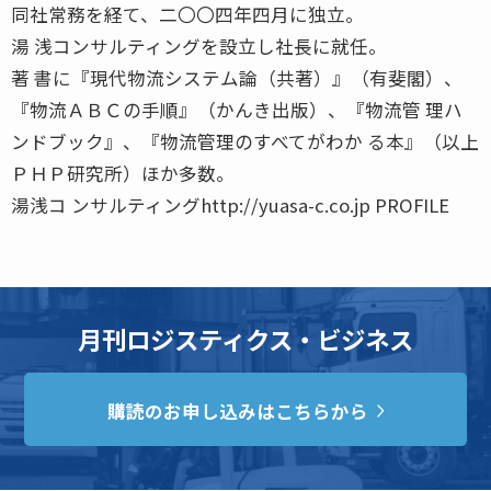
同社常務を経て、二〇〇四年四月に独立。
湯 浅コンサルティングを設立し社長に就任。
著 書に『現代物流システム論（共著）』（有斐閣）、
『物流ＡＢＣの手順』（かんき出版）、『物流管 理ハ
ンドブック』、『物流管理のすべてがわか る本』（以上
ＰＨＰ研究所）ほか多数。
湯浅コ ンサルティングhttp://yuasa-c.co.jp PROFILE
月刊ロジスティクス・ビジネス
購読のお申し込みはこちらから