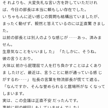
そ れよりも、大変失礼な言い方を許していただけれ
ば、今日の部長は本当に頼もしい存在でした。
い ちゃもんに近い感じの質問も結構出ていましたが、
まったく動ぜず、毅然と答えているのには正直驚 きまし
た。
以前の部長とは別人のような感じが ‥‥あっ、済みま
せん。
生意気なことをいいまし た」 「たしかに、そうね。
彼の言うとおり。
大体以 前から屁理屈で人を打ち負かすことはよくあり
ま したけど、最近は、言うことに筋が通っている感 じ
がするわ‥‥」 社長の言葉を物流部長が慌てて遮る。
「なんですか、そんな誉められると居場所がな くなって
しまいます。
実は、この会議は正直不安 だったんです。
事前に何の根回しもしていません でしたし。