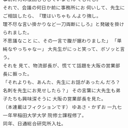
それで、会議の何日か前に事務所にお 伺いして、先生に
ご相談したら、『理はいちゃも んより強し。
理不尽な言い掛かりなど一刀両断にしろ』と発破を掛け
られました。
不思議なこと に、その一言で腹が据わりました」 「単
純なやっちゃなー」 大先生がにっと笑って、ボソッと言
う。
それを 見て、物流部長が、慌てて話題を大阪の営業部
長に振った。
「それよりも、あんた、先生にお話があったん だろ？
名刺を先生にお見せしたら？」 その言葉に大先生も弟
子たちも興味深そうに 大阪の営業部長を見た。
（本連載はフィクションです） ゆあさ・かずお 一九七
一年早稲田大学大学 院修士課程修了。
同年、日通総合研究所入社。