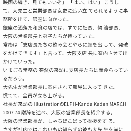
映画の続き、見てもいいぞ」 「はい、はい」 こうし
て、大先生と営業部長は女史に追い立 てられるように事
務所を出て、銀座に向かった。
銀座の洒落た和食の店では、すでに社長、物 流部長、
大阪の営業部長と弟子たちが待ってい た。
常務は「支店長たちの飲み会とやらに顔を出 して、発破
をかけてきます」と言って、大阪支店 長に案内させて出
かけていった。
いまごろ常務の 突然の来訪に支店長たちは面食らってい
るだろう。
大先生が営業部長に案内されて部屋に入って きた。
慌てて、全員が立ち上がる。
社長が来訪の Illustration©ELPH-Kanda Kadan MARCH
2007 74 謝辞を述べ、大阪の営業部長を紹介する。
大阪の営業部長が、しゃちほこばって挨拶をす る。
さすが社内ではこわいもの知らずの彼も大先 生を前に