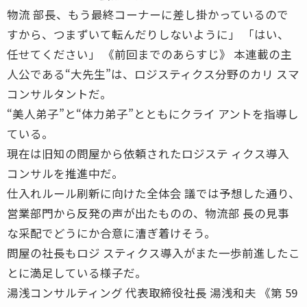
物流 部長、もう最終コーナーに差し掛かっているので
すから、つまずいて転んだりしないように」 「はい、
任せてください」 《前回までのあらすじ》 本連載の主
人公である“大先生”は、ロジスティクス分野のカリ スマ
コンサルタントだ。
“美人弟子”と“体力弟子”とともにクライ アントを指導し
ている。
現在は旧知の問屋から依頼されたロジステ ィクス導入
コンサルを推進中だ。
仕入れルール刷新に向けた全体会 議では予想した通り、
営業部門から反発の声が出たものの、物流部 長の見事
な采配でどうにか合意に漕ぎ着けそう。
問屋の社長もロジ スティクス導入がまた一歩前進したこ
とに満足している様子だ。
湯浅コンサルティング 代表取締役社長 湯浅和夫 《第 59