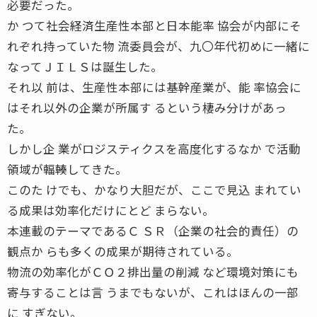
必要だった。
か つて社会経済生産性本部と日本能率 協会が内部にそ
れぞれ持っていた物 流委員会が、九〇年代初めに一緒に
なってＪＩＬＳは誕生した。
それ以 前は、生産性本部には基幹産業が、能 率協会に
はそれ以外の企業が所属す るという棲み分けがあっ
た。
しかし企 業がロジスティクスを高度化するなか で活動
領域が輻輳してきた。
このた けでも、かなり大胆だが、ここで見込 まれてい
る成果は効率化だけにとど まらない。
本連載のテーマであるＣ ＳＲ（企業の社会的責任）の
観点か らも多くの成果が期待されている。
物流の効率化がＣＯ２排出量の削減 など環境対策にも
寄与することは言 うまでもないが、これはほんの一部
に すぎない。