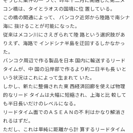
コン橋は、タイとラオスの国境に位 置している。
この橋の開通によって、 バンコク近郊から陸路で南シナ
海に 抜けることが可能になった。
従来はメコン川にさえぎられて陸 路という選択肢があ
りえず、海路で インドシナ半島を迂回するしかなかっ
た。
バンコク周辺で作る製品を日本 国内に輸送するリード
タイムが、中 国の沿岸部で作るより約二日半も長 いと
いう状況はこれによって生まれて いた。
しかし、新たに整備された東 西経済回廊を使えば物理
的なリード タイムは大幅に短縮され、上海と比 較して
も半日長いだけのレベルになる。
リードタイム面でのＡＳＥＡＮの不 利はかなり解消さ
れるはずだ。
ただし、これは単純に距離から計 算するリードタイム