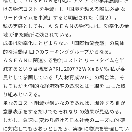
標として「ＡＳＥＡＮを中心にアジ アでの事業展開にお
ける物流コスト を半減」し「国境を越える際に必要 な
リードタイムを半減」すると明記された（ 図２）。
私の実感としても、Ａ ＳＥＡＮの物流には、効率化の余
地 がまだ随所に残されている。
成果は効率化にとどまらない 「国際物流会議」の具体
的な活動は 四つのワーキンググループからなる。
ＡＳＥＡＮに関連する物流コストと リードタイムを半
減するという目標だ APRIL 2007 72 W X e B V ‰ 私が委
員として参画している「人 材育成ＷＧ」の場合は、そ
もそもが 短期的な経済効率の追求とは一線を 画した取
り組みといえる。
単なるコス ト削減が狙いなのであれば、調達する 側が
意思表示をするだけでもそれなり の効果が見込める。
しかし、急速に 変わり続ける日本社会のニーズに的 確
に対応してもらおうとしたら、実際 に物流を管理してい