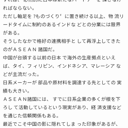
ればならない。
ただし軸足を ?ものづくり〞に置き続ける以上、物 流リ
ードタイムに制約のあるインドな どとの分業には限界
がある。
そうしたなかで格好の連携相手と して再浮上してきた
のがＡＳＥＡＮ 諸国だ。
中国が台頭する以前の日本 で海外の生産拠点といえ
ば、タイ、フ ィリピン、インドネシア、マレーシア な
どが主流だった。
日系メーカーが 部品や原材料を調達する先としての 実
績も大きい。
ＡＳＥＡＮ諸国には、 すでに日系企業の多くが根を下
ろし て活動しているという現実があり、経 済支援など
を通じた信頼関係もある。
最近でこそ中国の影に隠れてしま った印象があるが、