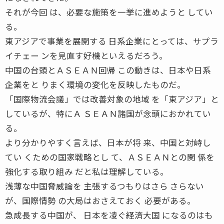
それが今回 は、必要な施策を一挙に進めようと してい
る。
東アジアで事業を展開する 日系企業にとっては、サプラ
イチェー ンを見直す好機といえるだろう。
中国の台頭とＡＳＥＡＮ回帰 この動きは、日本や日系
企業をと りまく環境の変化を反映したものだ。
「国際物流会議」では改善対象の地域 を「東アジア」と
しているが、特にＡ ＳＥＡＮ諸国が念頭におかれてい
る。
より分かりやすく言えば、日本が将 来、中国と対峙し
てい くための国家戦略とし て、ＡＳＥＡＮとの関 係を
強化する取り組み だと私は理解している。
浅薄な中国脅威論を 主張するつもりはさら さらない
が、国際情勢 の大局はおさえておく 必要がある。
急成長する中国が、 日本を凌ぐ経済大国 になるのはも