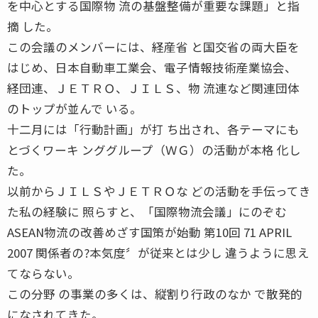
を中心とする国際物 流の基盤整備が重要な課題」と指
摘 した。
この会議のメンバーには、経産省 と国交省の両大臣を
はじめ、日本自動車工業会、電子情報技術産業協会、
経団連、ＪＥＴＲＯ、ＪＩＬＳ、物 流連など関連団体
のトップが並んで いる。
十二月には「行動計画」が打 ち出され、各テーマにも
とづくワーキ ンググループ（ＷＧ）の活動が本格 化し
た。
以前からＪＩＬＳやＪＥＴＲＯな どの活動を手伝ってき
た私の経験に 照らすと、「国際物流会議」にのぞむ
ASEAN物流の改善めざす国策が始動 第10回 71 APRIL
2007 関係者の?本気度〞が従来とは少し 違うように思え
てならない。
この分野 の事業の多くは、縦割り行政のなか で散発的
になされてきた。