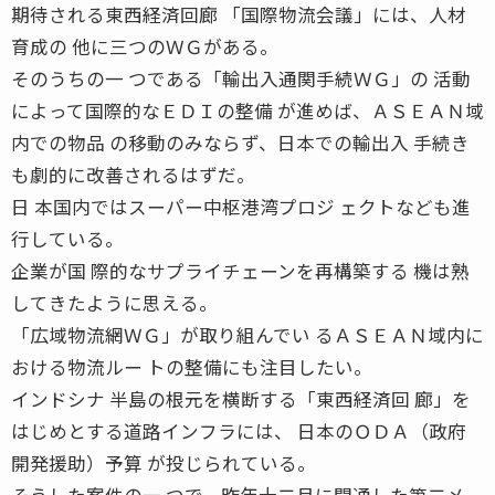
期待される東西経済回廊 「国際物流会議」には、人材
育成の 他に三つのＷＧがある。
そのうちの一 つである「輸出入通関手続ＷＧ」の 活動
によって国際的なＥＤＩの整備 が進めば、ＡＳＥＡＮ域
内での物品 の移動のみならず、日本での輸出入 手続き
も劇的に改善されるはずだ。
日 本国内ではスーパー中枢港湾プロジ ェクトなども進
行している。
企業が国 際的なサプライチェーンを再構築する 機は熟
してきたように思える。
「広域物流網ＷＧ」が取り組んでい るＡＳＥＡＮ域内に
おける物流ルー トの整備にも注目したい。
インドシナ 半島の根元を横断する「東西経済回 廊」を
はじめとする道路インフラには、 日本のＯＤＡ（政府
開発援助）予算 が投じられている。
そうした案件の一 つで、昨年十二月に開通した第二メ