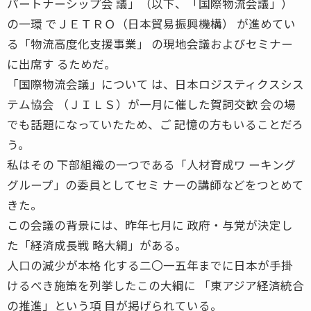
パートナーシップ会 議」（以下、「国際物流会議」）
の一環 でＪＥＴＲＯ（日本貿易振興機構） が進めてい
る「物流高度化支援事業」 の現地会議およびセミナー
に出席す るためだ。
「国際物流会議」について は、日本ロジスティクスシス
テム協会 （ＪＩＬＳ）が一月に催した賀詞交歓 会の場
でも話題になっていたため、ご 記憶の方もいることだろ
う。
私はその 下部組織の一つである「人材育成ワ ーキング
グループ」の委員としてセミ ナーの講師などをつとめて
きた。
この会議の背景には、昨年七月に 政府・与党が決定し
た「経済成長戦 略大綱」がある。
人口の減少が本格 化する二〇一五年までに日本が手掛
けるべき施策を列挙したこの大綱に 「東アジア経済統合
の推進」という項 目が掲げられている。