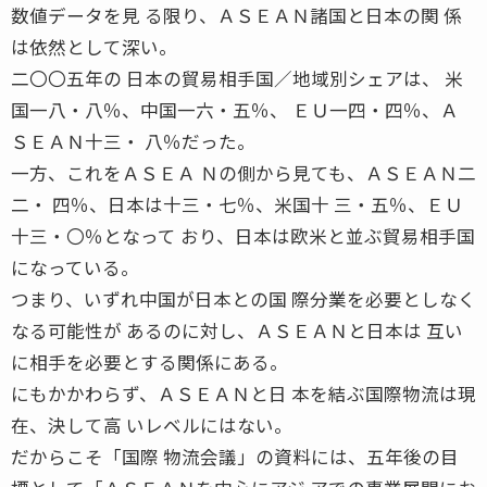
数値データを見 る限り、ＡＳＥＡＮ諸国と日本の関 係
は依然として深い。
二〇〇五年の 日本の貿易相手国／地域別シェアは、 米
国一八・八％、中国一六・五％、 ＥＵ一四・四％、Ａ
ＳＥＡＮ十三・ 八％だった。
一方、これをＡＳＥＡ Ｎの側から見ても、ＡＳＥＡＮ二
二・ 四％、日本は十三・七％、米国十 三・五％、ＥＵ
十三・〇％となって おり、日本は欧米と並ぶ貿易相手国
になっている。
つまり、いずれ中国が日本との国 際分業を必要としなく
なる可能性が あるのに対し、ＡＳＥＡＮと日本は 互い
に相手を必要とする関係にある。
にもかかわらず、ＡＳＥＡＮと日 本を結ぶ国際物流は現
在、決して高 いレベルにはない。
だからこそ「国際 物流会議」の資料には、五年後の目