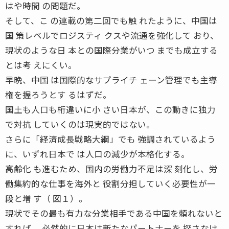
はや時間 の問題だ。
そして、こ の連載の第二回でも触 れたように、中国は
国 策レベルでロジスティ クスや流通を強化して おり、
現状のような日 本との国際分業がいつ までも成立する
とは考 えにくい。
早晩、中国 は国際的なサプライチ ェーン管理でも主導
権を握ろうとす るはずだ。
国土も人口も桁違いに小 さい日本が、この動きに独力
で対抗 していくのは現実的ではない。
さらに「経済成長戦略大綱」でも 強調されているよう
に、いずれ日本で は人口の減少が本格化する。
高齢化 も進むため、国内の労働力不足は深 刻化し、労
働集約的な仕事を海外と 役割分担していく必要性が一
段と増 す（ 図１）。
現状でその最も有力な分業相手である中国を頼れないと
すれば、 必然的に日本は新たなパートナーを 探さなけ