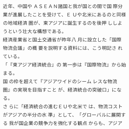
近年、中国や ＡＳＥＡＮ諸国と我が国との間で国 際分
業が進展したことを受けて、Ｅ Ｕや北米にあるのと同様
の地域経済 圏が、東アジアに誕生するのを後押 ししよ
うという壮大な構想である。
経済産業省と国土交通省が昨年八 月に設立した「国際
物流会議」の概 要を説明する資料には、こう明記さ れ
ている。
「『東アジア経済統合』の 第一歩は『国際物流』から始
まる。
国 の枠を超えて『アジアワイドのシーム レスな物流
圏』の実現を目指すこと が、経済統合の突破口」にな
る。
さ らに「経済統合の進むＥＵや北米で は、物流コスト
がアジアの半分の水 準」として、「グローバルに展開す
る 我が国企業の競争力を強化する観点 からも、アジア