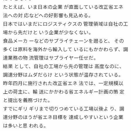
たとえば、いま日本の企業 が直面している改正省エネ
法への対 応などへの好影響も見込める。
日本ではいまだにロジスティクスの 管理領域は自社の工
場から先だけと いう企業が少なくない。
食品メーカ ーなどのサプライチェーンを遡ると、 その
多くは原料を海外から輸入して いるにもかかわらず、調
達業務の物 流管理はサプライヤー任せだ。
結果 として、自社の工場から先の管理は 高度なのに、
調達分野はムダだらけ という状態が温存されている。
昨年四月に施行された改正省エネ 法では、一定規模以
上の荷主に、輸 送にかかわる省エネルギー計画の策 定
と提出を義務づけた。
すでにギリ ギリまで切りつめている工場以後よ り、調
達分野のほうが省エネ目標を 達成しやすいという企業
は多いと思 われる。