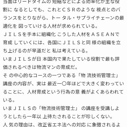
当面はリードタイムの 短縮などによる効率化が主な役
割に なるとしても、これとＣＳＲのような 視点とのバ
ランスをとりながら、トー タル・サプライチェーンの最
適化を 図っていける人材が求められている。
ＪＩＬＳを手本に組織化 こうした人材をＡＳＥＡＮで
育成 していくには、各国にＪＩＬＳと同 様の組織を立
ち上げるのが早道だと 私は考えている。
いまＪＩＬＳが日 本国内で果たしている役割で最も評
価されるべきは物流マンの育成だ。
そ の中心的なコースの一つである「物 流技術管理士」
講座の内容が、実は 最近一〇年ほどで大きく変わってい
ることに、人材育成という行為の意 義がよくあらわれて
いる。
いまＪＩＬＳの「物流技術管理士」 の講座を受講しよ
うとしたら一年以 上待たされることが珍しくない。
人 気の理由は、改正省エネ法への対応 に象徴されるよ