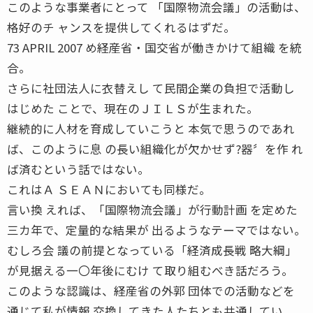
このような事業者にとって 「国際物流会議」の活動は、
格好のチ ャンスを提供してくれるはずだ。
73 APRIL 2007 め経産省・国交省が働きかけて組織 を統
合。
さらに社団法人に衣替えし て民間企業の負担で活動し
はじめた ことで、現在のＪＩＬＳが生まれた。
継続的に人材を育成していこうと 本気で思うのであれ
ば、このように息 の長い組織化が欠かせず?器〞を作 れ
ば済むという話ではない。
これはＡ ＳＥＡＮにおいても同様だ。
言い換 えれば、「国際物流会議」が行動計画 を定めた
三カ年で、定量的な結果が 出るようなテーマではない。
むしろ会 議の前提となっている「経済成長戦 略大綱」
が見据える一〇年後にむけ て取り組むべき話だろう。
このような認識は、経産省の外郭 団体での活動などを
通じて私が情報 交換してきた人たちとも共通してい