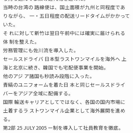
当時の台湾の 路線便は、国土面積が九州と同程度であ
りながら、 一・五日程度の配送リードタイムがかかって
いた。
そ れに対して新竹は翌日午前中には確実に届けられる
体 制を整えた。
労務管理にも佐川流を導入した。
セールスドライバ 日本型ラストワンマイルを海外へ 上
海と北京に続き、韓国でも宅配便事業を開始。
他のアジ ア諸国も秒読み段階に入った。
青縞のユニフォームを着た日 本と同じセールスドライ
バーをアジア全域に配備する。
国際 輸送キャリアとしてではなく、各国の国内市場に
土着するラ ストワンマイル企業として海外展開を進め
る。
第2部 25 JULY 2005 ー制を導入して社員教育を徹底。