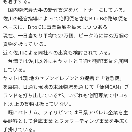
も着手する。
国内物流最大手の新竹貨運をパートナーにしている。
佐川の経営指導によ って宅配便を含むB to Bの路線便を
ベースに、B to Cに事業領域を拡大しつ つある。
現在、一日当たり平均で27万個、ピーク時には32万個の
貨物を扱って いる。
近く佐川による同社への出資も検討されている。
台湾では佐川以外にもヤマトと日通が宅配事業を展開
している。
ヤマトは現 地のセブンイレブンとの提携で「宅急便」
を展開、日通も現地の東源物流を通 じて「便利CAN」ブ
ランドを打ち出しているが、いずれも宅配専業で中ロッ
ト以 上の貨物は扱っていない。
既にベトナム、フィリピンでは日系アパレル企業を主
要顧客として倉庫事業 とフォワーディング事業を手広く
手掛けている。