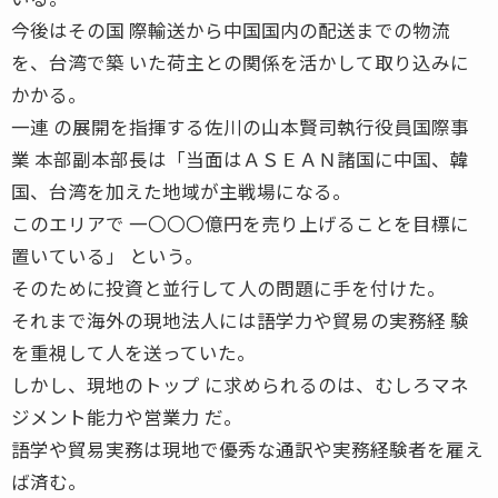
今後はその国 際輸送から中国国内の配送までの物流
を、台湾で築 いた荷主との関係を活かして取り込みに
かかる。
一連 の展開を指揮する佐川の山本賢司執行役員国際事
業 本部副本部長は「当面はＡＳＥＡＮ諸国に中国、韓
国、台湾を加えた地域が主戦場になる。
このエリアで 一〇〇〇億円を売り上げることを目標に
置いている」 という。
そのために投資と並行して人の問題に手を付けた。
それまで海外の現地法人には語学力や貿易の実務経 験
を重視して人を送っていた。
しかし、現地のトップ に求められるのは、むしろマネ
ジメント能力や営業力 だ。
語学や貿易実務は現地で優秀な通訳や実務経験者を雇え
ば済む。