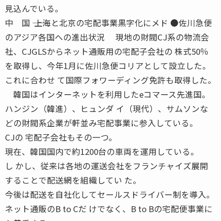
見込んでいる。
中 国 ―― 上海と北京の宅配事業黒字化にメド ●佐川急便
のアジア各国への進出状況 現地の財閥CJ系の物流会
社、CJGLSからネット通販用の宅配子会社の 株式50％
を取得し、今年1月に佐川急便コリアとして設立した。
これに合わせ て国際フォワーディング免許も取得した。
韓国はインターネットを利用したeコマース先進国。
ハンジン（韓進）、ヒュンダ イ（現代）、サムソンな
どの財閥系企業が軒並み宅配事業に参入している。
CJの 宅配子会社もその一つ。
現在、韓国国内で約1200台の車両を運用している。
し かし、従来は各地の運送会社をフランチャイズ展開
することで配送網を組織してい た。
今後は配送を自社化してセールスドライバー制を導入。
ネット通販のB to Cだ けでなく、B to Bの宅配便事業に