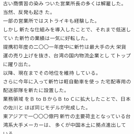
古い商慣習の染み ついた営業所長の多くは解雇した。
当然、反発も起き た。
一部の営業所ではストライキも経験した。
しかし 新たな仕組みを導入したことで、それまで低迷し
てい た新竹の業績は一気に好転した。
提携初年度の二〇〇一年度中に新竹は最大手の大 栄貨
運の売り上げを抜き、台湾の国内物流企業とし てトップ
に躍り出た。
以降、現在までその地位を維持 している。
さらに今年に入って新竹は軽自動車を使っ た宅配専用の
配送部隊を新たに設置した。
業務領域 をＢ to ＢからＢ to Ｃに拡大したことで、日本
の佐川と ほぼ同じモデルが完成した。
東アジアで一〇〇〇億円 新竹の主要荷主となっている台
湾系大手メーカーは、 多くが中国本土に拠点進出して
いる。