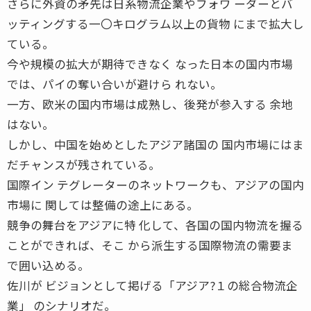
さらに外資の矛先は日系物流企業やフォワ ーダーとバ
ッティングする一〇キログラム以上の貨物 にまで拡大し
ている。
今や規模の拡大が期待できなく なった日本の国内市場
では、パイの奪い合いが避けら れない。
一方、欧米の国内市場は成熟し、後発が参入する 余地
はない。
しかし、中国を始めとしたアジア諸国の 国内市場にはま
だチャンスが残されている。
国際イン テグレーターのネットワークも、アジアの国内
市場に 関しては整備の途上にある。
競争の舞台をアジアに特 化して、各国の国内物流を握る
ことができれば、そこ から派生する国際物流の需要ま
で囲い込める。
佐川が ビジョンとして掲げる「アジア?１の総合物流企
業」 のシナリオだ。