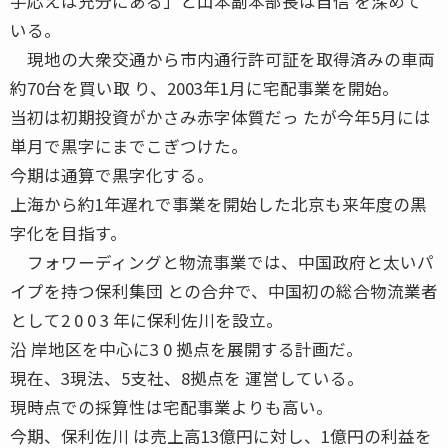
手応えは充分にある」と山本副本部長は自信 を深めて
いる。
現地の大衆交通から市内通行許可証を取得済みの車両
約70台を買い取 り、2003年1月に宅配事業を開始。
当初は初期投資がかさみ赤字体質だっ たが今年5月には
単月で黒字にまでこぎつけた。
今期は通算で黒字化する。
上海から約1年遅れで事業を開始した北京も来年度の黒
字化を目指す。
フォワーディングと物流事業では、中国政府と太いパ
イプを持つ保利集団 との合弁で、中国初の総合物流業者
として2 0 0 3 年に保利佐川を設立。
沿 岸地区を中心に3 0 拠点を展開する計画だ。
現在、3現法、5支社、8拠点を 運営している。
現時点での採算性は宅配事業よりも高い。
今期、保利佐川 は売上高13億円に対し、1億円の利益を