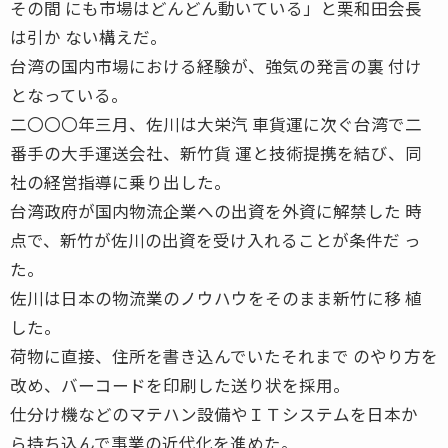
その間 にも市場はどんどん動いている」と栗和田会長
は引か ない構えだ。
台湾の国内市場における経験が、強気の発言の裏 付け
となっている。
二〇〇〇年三月、佐川は大栄汽 車貨運に次ぐ台湾で二
番手の大手運送会社、新竹貨 運と技術提携を結び、同
社の経営指導に乗り出した。
台湾政府が国内物流企業への出資を外資に解禁した 時
点で、新竹が佐川の出資を受け入れることが条件だ っ
た。
佐川は日本の物流業のノウハウをそのまま新竹に移 植
した。
荷物に直接、住所を書き込んでいたそれまで のやり方を
改め、バーコードを印刷した送り状を採用。
仕分け機などのマテハン設備やＩＴシステムを日本か
ら持ち込んで事業の近代化を進めた。