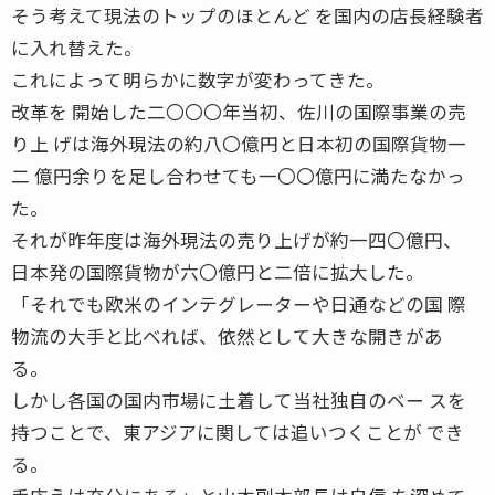
そう考えて現法のトップのほとんど を国内の店長経験者
に入れ替えた。
これによって明らかに数字が変わってきた。
改革を 開始した二〇〇〇年当初、佐川の国際事業の売
り上 げは海外現法の約八〇億円と日本初の国際貨物一
二 億円余りを足し合わせても一〇〇億円に満たなかっ
た。
それが昨年度は海外現法の売り上げが約一四〇億円、
日本発の国際貨物が六〇億円と二倍に拡大した。
「それでも欧米のインテグレーターや日通などの国 際
物流の大手と比べれば、依然として大きな開きがあ
る。
しかし各国の国内市場に土着して当社独自のベー スを
持つことで、東アジアに関しては追いつくことが でき
る。