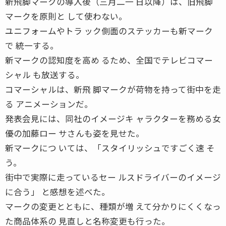
新飛脚マークの導入後（三月二一 日以降）は、旧飛脚
マークを原則と して使わない。
ユニフォームやトラ ック側面のステッカーも新マーク
で 統一する。
新マークの認知度を高め るため、全国でテレビコマー
シャル も放送する。
コマーシャルは、新飛 脚マークが荷物を持って街中を走
る アニメーションだ。
発表会見には、同社のイメージキ ャラクターを務める女
優の加藤ロー サさんも姿を見せた。
新マークにつ いては、「スタイリッシュですごく速 そ
う。
街中で実際に走っているセー ルスドライバーのイメージ
に合う」 と感想を述べた。
マークの変更とともに、種類が増 えて分かりにくくなっ
た商品体系の 見直しと名称変更も行った。