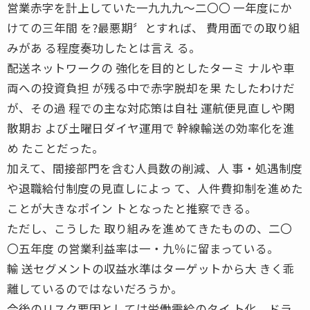
営業赤字を計上していた一九九九〜二〇〇 一年度にか
けての三年間 を?最悪期〞とすれば、 費用面での取り組
みがあ る程度奏功したとは言え る。
配送ネットワークの 強化を目的としたターミ ナルや車
両への投資負担 が残る中で赤字脱却を果 たしたわけだ
が、その過 程での主な対応策は自社 運航便見直しや閑
散期お よび土曜日ダイヤ運用で 幹線輸送の効率化を進
め たことだった。
加えて、間接部門を含む人員数の削減、人 事・処遇制度
や退職給付制度の見直しによっ て、人件費抑制を進めた
ことが大きなポイン トとなったと推察できる。
ただし、こうした 取り組みを進めてきたものの、二〇
〇五年度 の営業利益率は一・九％に留まっている。
輸 送セグメントの収益水準はターゲットから大 きく乖
離しているのではないだろうか。
今後のリスク要因としては労働需給のタイ ト化、ドラ