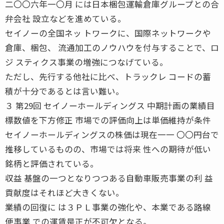
二〇〇六年一〇月 には日本梱包運輸倉庫グループとの合
弁会社 設立などを進めている。
セイノーの全国ネッ トワークに、国際ネットワークや
倉庫、梱包、 流通加工のノウハウを付与することで、ロ
ジ スティクス事業の増強につなげている。
ただし、先行する他社に比べ、トラックレ コードの蓄
積が十分であるとは言い難い。
３ 第29回 セイノーホールディングス 中期計画の業績目
標数値を下方修正 市場での評価向上は単価維持が条件
セイノーホールディングスの株価は現在一一 〇〇円台で
推移しているものの、市場では将来 性への期待が低い
銘柄と評価されている。
収益 基盤の一つとなりつつある自動車販売事業の利 益
貢献度はそれほど大きくない。
業績の回復に は３ＰＬ事業の強化や、本業である路線
便事業 での運賃是正が不可欠となる。