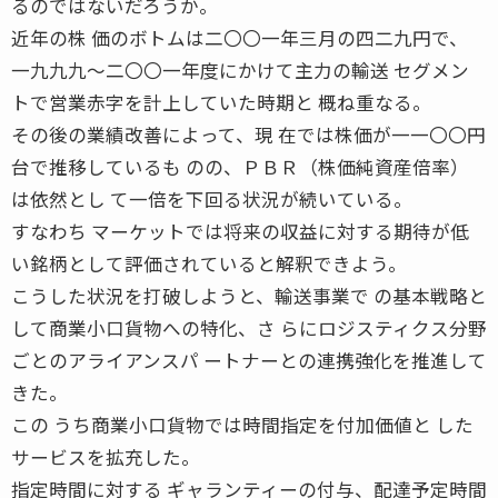
るのではないだろうか。
近年の株 価のボトムは二〇〇一年三月の四二九円で、
一九九九〜二〇〇一年度にかけて主力の輸送 セグメン
トで営業赤字を計上していた時期と 概ね重なる。
その後の業績改善によって、現 在では株価が一一〇〇円
台で推移しているも のの、ＰＢＲ（株価純資産倍率）
は依然とし て一倍を下回る状況が続いている。
すなわち マーケットでは将来の収益に対する期待が低
い銘柄として評価されていると解釈できよう。
こうした状況を打破しようと、輸送事業で の基本戦略と
して商業小口貨物への特化、さ らにロジスティクス分野
ごとのアライアンスパ ートナーとの連携強化を推進して
きた。
この うち商業小口貨物では時間指定を付加価値と した
サービスを拡充した。
指定時間に対する ギャランティーの付与、配達予定時間