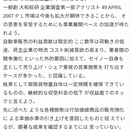
一柳創 大和総研 企業調査第一部アナリスト 49 APRIL
2007 ＰＬ市場は今後も拡大が期待できることから、 そ
の恩恵を享受するためにも事業展開ペース の加速が待た
れよう。
自動車販売の利益貢献は限定的 ここ数年は荷動きの低
迷、荷主企業の物流 コスト削減意欲の高まり、業者間の
競争激化 といった外的要因に加えて、セイノー自身も
主として売り上げ・シェア重視の営業施策を 打ち出す
ケースが多かった、と認識している。
結果として取扱貨物量自体は一定規模を確保 できてい
るものの、継続的な収受料金の低下 が収益面でのネッ
クと言えよう。
先に述べた ような各種施策は付加価値商品の販売強化
に よる単価水準の引き上げを意図したものと捉 えてい
るが、顕著な成果を確認するまでには 至っていない。