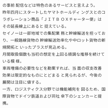
の事前 配信などは特色のあるサービスと言えよう。
昨年四月にスタートしたヤマトホールディ ングスとのコ
ラボレーション商品「ＪＩＴＢ ＯＸチャーター便」は
その延長線上にあると 捉えている。
セイノーは一部地域での集配業 務と幹線輸送を担ってお
り、一般路線貨物の 幹線輸送効率化や中ロット貨物の新
規開拓と いったプラスが見込める。
月間取扱個数も当初の想定を上回る順調な推移を続けて
いる模 様。
車両増備の必要性などを勘案すれば、当 面の収支改善
効果は限定的なものにとどまる と見られるが、今後の
展開は注目に値する。
一方、ロジスティクス分野では機能補完を 図るため、国
際貨物でドイツ鉄道および同社 傘下のシェンカーと提
携。