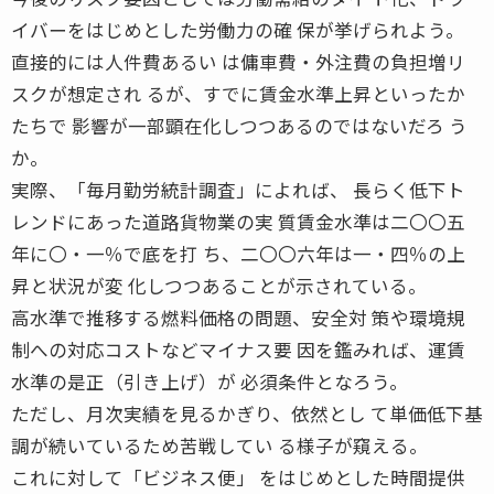
イバーをはじめとした労働力の確 保が挙げられよう。
直接的には人件費あるい は傭車費・外注費の負担増リ
スクが想定され るが、すでに賃金水準上昇といったか
たちで 影響が一部顕在化しつつあるのではないだろ う
か。
実際、「毎月勤労統計調査」によれば、 長らく低下ト
レンドにあった道路貨物業の実 質賃金水準は二〇〇五
年に〇・一％で底を打 ち、二〇〇六年は一・四％の上
昇と状況が変 化しつつあることが示されている。
高水準で推移する燃料価格の問題、安全対 策や環境規
制への対応コストなどマイナス要 因を鑑みれば、運賃
水準の是正（引き上げ）が 必須条件となろう。
ただし、月次実績を見るかぎり、依然とし て単価低下基
調が続いているため苦戦してい る様子が窺える。
これに対して「ビジネス便」 をはじめとした時間提供