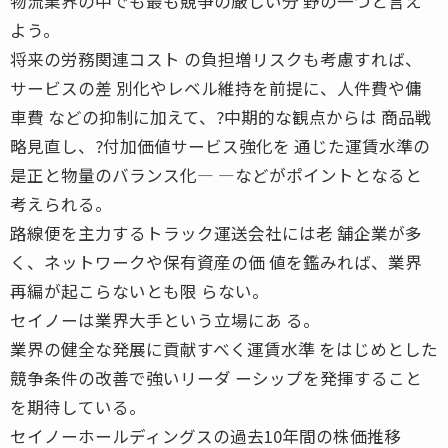
物流業界の中でも最も競争の厳しい分 野の一つと言え
よう。
将来の労務関連コスト の負担増リスクも考慮すれば、
サービスの差 別化やレベル維持を前提に、人件費や傭
車費 などの抑制に加えて、?中期的な観点からは 商品戦
略見直し、?付加価値サービス強化を 通じた運賃水準の
是正と物量のバランス化― ―などがポイントとなると
考えられる。
路線便を主力するトラック運送会社には老 舗企業が多
く、ネットワークや保有資産の価 値を鑑みれば、業界
再編が起こらないとも限 らない。
セイノーは業界大手という立場にあ る。
業界の健全な発展に貢献すべく運賃水準 をはじめとした
競争条件の改善で強いリーダ ーシップを発揮すること
を期待している。
セイノーホールディングスの過去10年間の株価推移