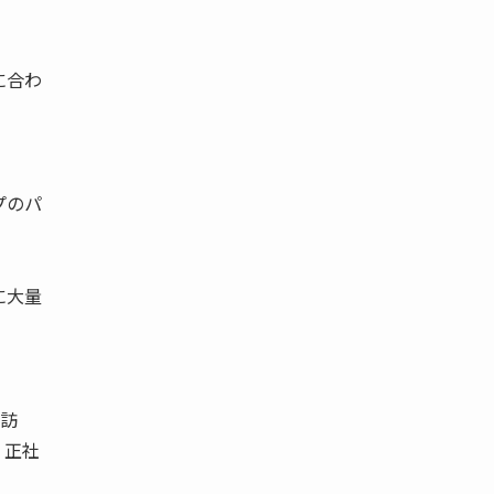
に合わ
プのパ
に大量
の訪
、正社