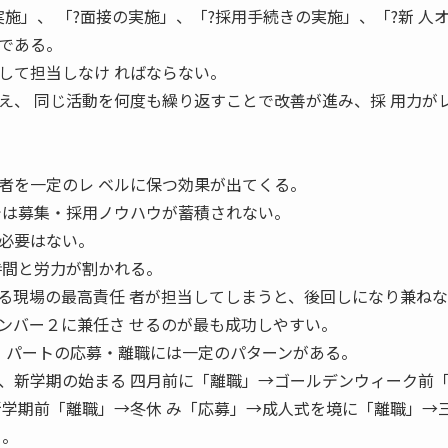
施」、 「?面接の実施」、「?採用手続きの実施」、「?新 人
である。
して担当しなけ ればならない。
え、 同じ活動を何度も繰り返すことで改善が進み、採 用力が
者を一定のレ ベルに保つ効果が出てくる。
では募集・採用ノウハウが蓄積されない。
必要はない。
時間と労力が割かれる。
る現場の最高責任 者が担当してしまうと、後回しになり兼ね
ンバー２に兼任さ せるのが最も成功しやすい。
る パートの応募・離職には一定のパターンがある。
、新学期の始まる 四月前に「離職」→ゴールデンウィーク前
新学期前「離職」→冬休 み「応募」→成人式を境に「離職」→
る。