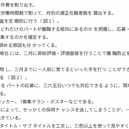
人件費を割り出す。
正労働時間数で割って、月別の適正在籍者数を 算出する。
査を定 期的に行う（ 図１）。
、どれだけのパートが離職する傾向にあるのか を把握し、応募
募集するのかを確定する。
辞める原因も分 かってくる。
場合 には、二月に昇給評価・評価面接を行うことで離 職防止
用 し、三月までに一人前に育てるといった手を打つ ことがで
 （ 図２）。
する パートの応募に、三六五日いつでも対応できる ように、現
る。
ロッカー、 ?募集チラシ・ポスターなどである。
備によって、せっかくの採用チ ャンスを逃してしまうことが、
起きている。
タイトル・サブ タイトルを工夫し、三色以上を使って見やすく