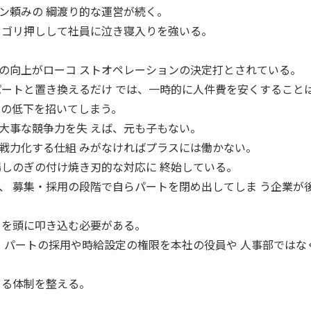
ン頼みの 綱渡り的な運営が続く。
をゴリ押しして社員に泣き寝入りを強いる。
の向上がローコ ストオペレーションの決定打とされている。
パートと置き換えるだけ では、一時的に人件費を安くすること
」の低下を招いてしまう。
大事な競争力を失 えば、元も子もない。
戦力化する仕組 みがなければプラスには働かない。
場しのぎの付け焼き刃的な対応に 終始している。
、 募集・採用の段階で自らパートを閉め出してしま う企業が
」を頭に叩き込む必要がある。
る パートの採用や時給設定の権限を本社の役員や 人事部ではな
きる体制を整える。
。