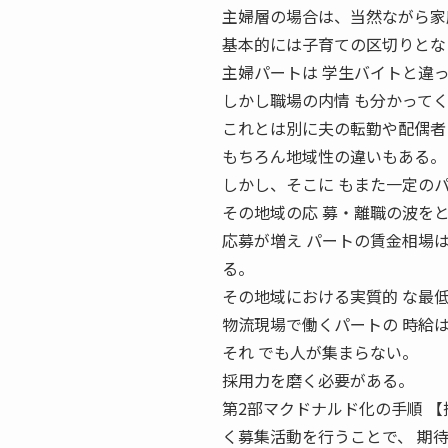
主婦層の場合は、当然ながら家
基本的には子育ての区切りとな
主婦パートは 学生バイトと違
しかし職場の内情 も分かって
これとは別に夫の転勤や配偶者
もちろん地域性の違いもある。
しかし、そこに もまた一定の
その地域の応 募・離職の波を
応募が増え パートの賃金相場
る。
その地域における実質的 な最
物流現場で働くパートの 時給
それ でも人が集まらない。
採用力を磨く必要がある。
第2部マクドナルド化の手順 【採用
く募集活動を行うことで、 期