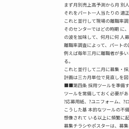
まず月別売上高予測から月 別
それをパート一人当たりの 適
これと並行して現場の離職率調
そのセンターではどの時期 に
の波を加味して、何月に何 人
離職率調査によって、パートの
例えば毎年三月に離職者が多い
る。
これと並行して二月に募集・採
計画は三カ月単位で見直しを図る
■■第四条 採用ツールを準備
ツールを常備しておく必要があ
?応募用紙、?ユニフォーム、?
こうした基 本的なツールの不
想像されて いる以上に頻繁に
募集チラシやポスターは、募集