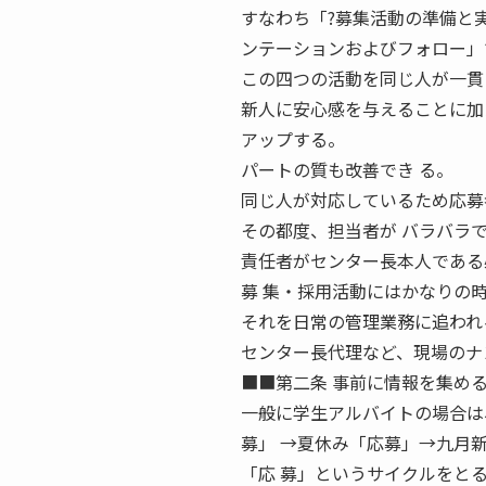
すなわち「?募集活動の準備と実
ンテーションおよびフォロー」
この四つの活動を同じ人が一貫
新人に安心感を与えることに加
アップする。
パートの質も改善でき る。
同じ人が対応しているため応募
その都度、担当者が バラバラ
責任者がセンター長本人である
募 集・採用活動にはかなりの
それを日常の管理業務に追われ
センター長代理など、現場のナ
■■第二条 事前に情報を集め
一般に学生アルバイトの場合は
募」 →夏休み「応募」→九月
「応 募」というサイクルをと