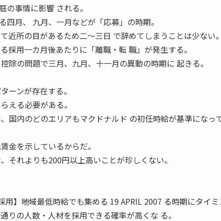
庭の事情に影響 される。
る四月、 九月、一月などが「応募」の時期。
って近所の目があるため二〜三日 で辞めてしまうことは少ない
くる採用一カ月後あたりに「離職・転 職」が発生する。
 控除の問題で三月、九月、十一月の異動の時期に 起きる。
パターンが存在する。
とらえる必要がある。
は、国内のどのエリアもマクドナルド の初任時給が基準になっ
低賃金を示しているからだ。
は、それよりも200円以上高いことが珍しくない。
】――地域最低時給でも集める 19 APRIL 2007 る時期にタイ
待通りの人数・人材を採用できる確率が高くな る。