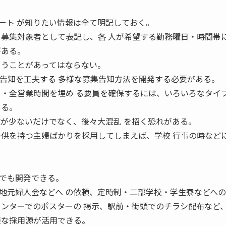
ート が知りたい情報は全て明記しておく。
を募集対象者として表記し、各 人が希望する勤務曜日・時間帯
がある。
まうことがあってはならない。
五条 募集告知を工夫する 多様な募集告知方法を開発する必要がある。
日・全営業時間を埋め る要員を確保するには、いろいろなタイ
ある。
数が少ないだけでなく、後々大混乱 を招く恐れがある。
子供を持つ主婦ばかりを採用してしまえば、学校 行事の時など
。
でも開発できる。
地元婦人会などへ の依頼、定時制・二部学校・学生寮などへ
センターでのポスターの 掲示、駅前・街頭でのチラシ配布など
様な採用源が活用できる。