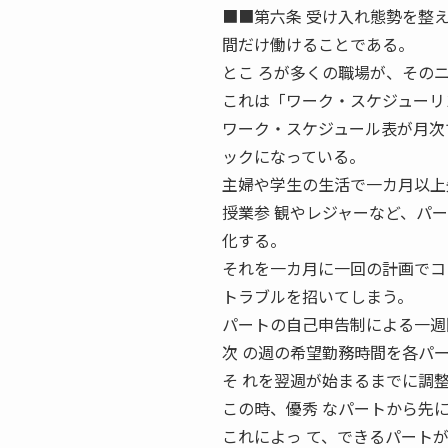
■■第六条 受け入れ態勢を整
間だけ働けることである。
とこ ろが多くの職場が、その
これは「ワーク・スケジューリ
ワーク・スケジュール表が月次
ックになっている。
主婦や学生の生活で一カ月以上
授業参 観やレジャーなど、パ
化する。
それを一カ月に一回の計画でコ
トラブルを招いてしまう。
パートの自己申告制による一週
次 の週の希望勤務時間を各パ
そ れを翌週が始まるまでに調
この時、優秀 なパートから先
これによっ て、できるパート