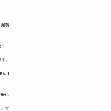
・離職
を図
きる。
場採用
一般に
デ ザ