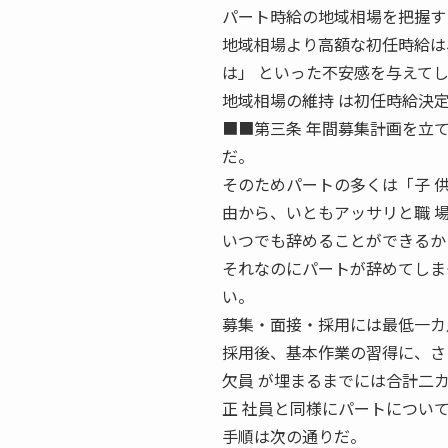
パート時給の地域相場を把握す
地域相場より高額な初任時給は
は」 といった不安感を与えて
地域相場の維持 は初任時給決
■■第三条 年間募集計画を立
だ。
そのためパートの多くは「子 
由から、いともアッサリと職 
いつでも辞めることができるか
それなのにパートが辞めてしま
い。
募集・面接・採用には最低一カ
採用後、基本作業の習得に、さ
欠員 が埋まるまでには合計二
正 社員と同様にパートについ
手順は次の通りだ。