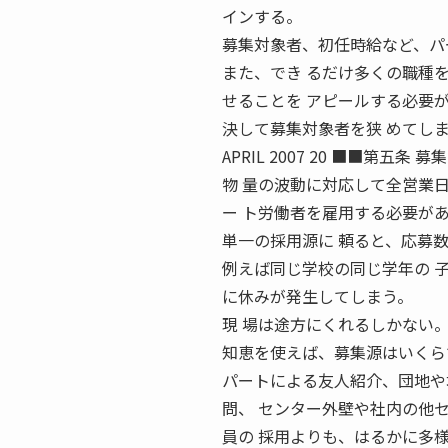
インする。
募集対象者、初任時給など、パ
また、でき るだけ多くの職種
せることを アピールする必要
決して募集対象者を狭 めてし
APRIL 2007 20 ■■第
物 量の波動に対応して全営業
ー ト労働者を雇用する必要が
単一の採用源に 頼ると、応募
例えば同じ学校の同じ学年の 
に休みが発生してしまう。
現 場は途方にくれるしかない
知恵を使えば、募集源はいくら
パートによる友人紹介、団地や
問、 センター外壁や社内の他
員の 採用よりも、はるかに多