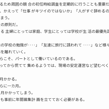
るため周囲の競 合の初任時給調査を定期的に行うことも重要
、かえって「仕事 がキツイのではないか」「人がすぐ辞める
しまう。
定の原則だ。
てる 主婦にとっては家庭、学生にとっては学校が生 活の最優先
供の学校の勉強が‥‥」「友達に旅行に誘われて ‥‥」など様
場を離れていく。
らこそ、パートとして働いているのである。
ってから慌てて 集めるようでは、現場の安定運営など望むべく
月かかる。
らに一カ月。
カ月かかってしまう。
ても事前に年間募集計 画を立てておく必要がある。