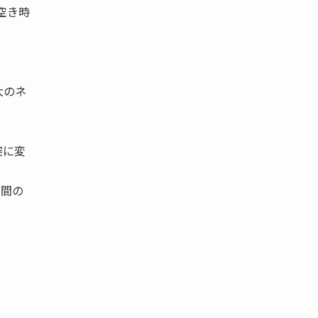
空き時
大のネ
突に変
ト間の