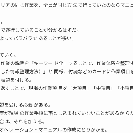
エリアの同じ作業を、全員が同じ方 法で行っていたのならマニ
い。
法で遂行していることが分かるはずだ。
よってバラバラで あることが多い。
ていく。
る作業の説明を「キーワー ド化」することで、作業体系を整理
唱した情報整理方法）」と 同様、付箋などのカードに作業項目
て表題を付ける。
り返すことで、現場の作業項 目を「大項目」「中項目」「小項
。
認を受ける必要 がある。
等が現場 の作業手順に落とし込まれていないことがあるか ら
合は、それを加える。
オペレ ーション・マニュアルの作成にとりかかる。