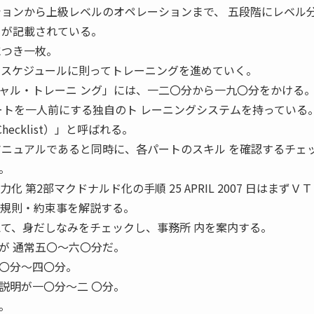
ションから上級レベルのオペレーションまで、 五段階にレベル
トが記載されている。
につき一枚。
 スケジュールに則ってトレーニングを進めていく。
ャル・トレーニ ング」には、一二〇分から一九〇分をかける
パートを一人前にする独自のト レーニングシステムを持っている
on Checklist）」と呼ばれる。
マニュアルであると同時に、各パートのスキル を確認するチェ
。
力化 第2部マクドナルド化の手順 25 APRIL 2007 日はまずＶ
諸規則・約束事を解説する。
えて、身だしなみをチェックし、事務所 内を案内する。
が 通常五〇〜六〇分だ。
〇分〜四〇分。
説明が一〇分〜二 〇分。
。