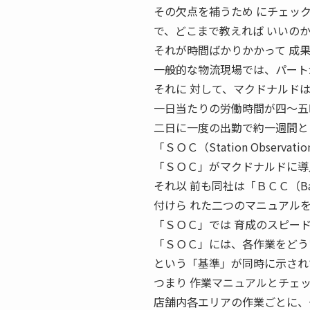
その欠点を補うため にチェッ
で、どこまで教えれば いいの
それが時間ばかりかかって 成
一般的な物流現場では、パート
それに 対して、マクドナルド
一日当たりの労働時間が四〜五
二日に一度の出勤で約一週間と
「ＳＯＣ（Station Observ
「ＳＯＣ」がマクドナルドに導
それ以 前も同社は「ＢＣＣ（Basic 
付けら れた二つのマニュアル
「ＳＯＣ」では 育成のスピー
「ＳＯＣ」には、各作業をどう
という「基準」が同時に示され
つまり 作業マニュアルとチェ
店舗内各エリアの作業ごとに、