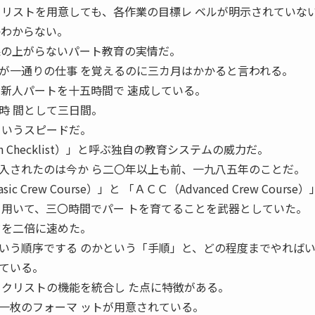
クリストを用意しても、各作業の目標レ ベルが明示されていな
かわからない。
果の上がらないパート教育の実情だ。
が一通りの仕事 を覚えるのに三カ月はかかると言われる。
は新人パートを十五時間で 速成している。
時 間として三日間。
 いうスピードだ。
ation Checklist）」と呼ぶ独自の教育システムの威力だ。
入されたのは今か ら二〇年以上も前、一九八五年のことだ。
Crew Course）」と 「ＡＣＣ（Advanced Crew Course
を用いて、三〇時間でパー トを育てることを武器としていた。
ドを二倍に速めた。
いう順序でする のかという「手順」と、どの程度までやればい
ている。
ックリストの機能を統合し た点に特徴がある。
一枚のフォーマ ットが用意されている。