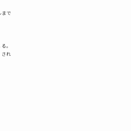
ルまで
 る。
 され
。