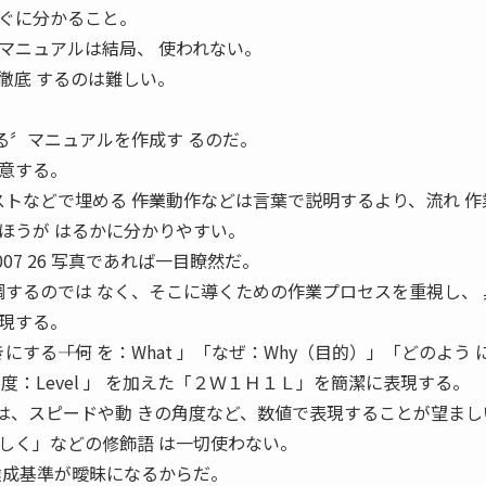
ぐに分かること。
マニュアルは結局、 使われない。
徹底 するのは難しい。
る〞マニュアルを作成す るのだ。
意する。
トなどで埋める ――作業動作などは言葉で説明するより、流れ 
ほうが はるかに分かりやすい。
2007 26 写真であれば一目瞭然だ。
強調するのでは なく、そこに導くための作業プロセスを重視し、
現する。
する――「何 を：What 」「なぜ：Why（目的）」「どのよう 
度：Level 」 を加えた「２Ｗ１Ｈ１Ｌ」を簡潔に表現する。
 」は、スピードや動 きの角度など、数値で表現することが望まし
しく」などの修飾語 は一切使わない。
達成基準が曖昧になるからだ。