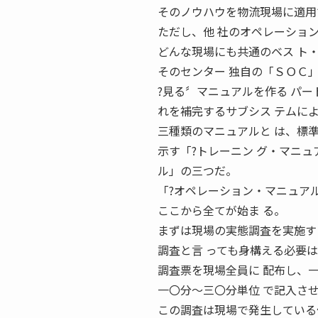
そのノウハウを物流現場に適用
ただし、他 社のオペレーショ
どんな現場にも共通のベス ト
そのセンター 独自の「ＳＯＣ
?見る〞マニュアルを作る パ
れを補完するサブシス テムに
三種類のマニュアルと は、標
示す「?トレーニン グ・マニ
ル」の三つだ。
「?オペレーション・マニュア
ここから全てが始ま る。
まずは現場の実態調査を実施す
調査と言 っても身構える必要
調査票を現場全員に 配布し、
一〇分〜三〇分単位 で記入さ
この調査は現場で発生している