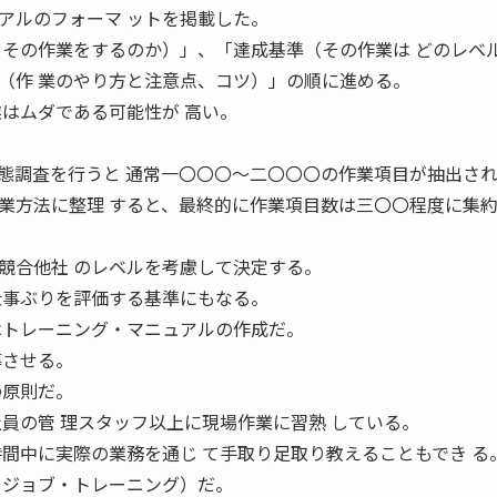
アルのフォーマ ットを掲載した。
 その作業をするのか）」、「達成基準（その作業は どのレベ
（作 業のやり方と注意点、コツ）」の順に進める。
業はムダである可能性が 高い。
態調査を行うと 通常一〇〇〇〜二〇〇〇の作業項目が抽出され
業方法に整理 すると、最終的に作業項目数は三〇〇程度に集約
競合他社 のレベルを考慮して決定する。
仕事ぶりを評価する基準にもなる。
はトレーニング・マニュアルの作成だ。
導させる。
の原則だ。
社員の管 理スタッフ以上に現場作業に習熟 している。
時間中に実際の業務を通じ て手取り足取り教えることもでき る
・ジョブ・トレーニング）だ。