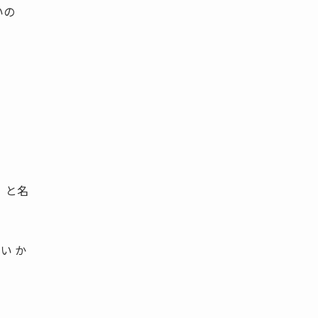
いの
）」と名
い か