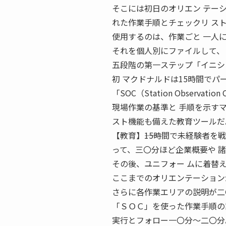
そこには初日のオリエン テー
れた作業手順とチェックリ ス
使用するのは、作業ごと 一人
それを個人別にファイルして、
五段階の第一ステップ「イニシ
初 マクドナルドは15時間で
「SOC（Station Observati
現場作業の基準と 手順を示す
スト機能も備えた教育ツールだ
【教育】――15時間で未経験者を戦
って、三〇分ほど企業概要や 
その後、ユニフォー ムに着替
ここまでのオリエンテーション
さらに各作業エリアの説明が二
「ＳＯＣ」を使った作業手順の
実行とフォロー一〇分〜二〇分