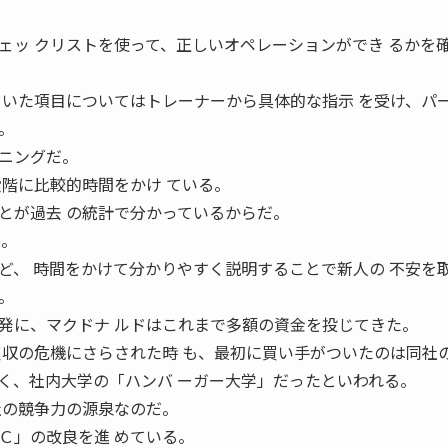
ェッ クリストを使って、正しいオペレーションができ るかを
 いた項目についてはトレーナーから具体的な指示 を受け、パ
。
ニングだ。
段階に比較的時間をかけ ている。
とが過去 の統計で分かっているからだ。
る。
ど、 時間をかけて分かりやすく説明することで新人の 不安を
。
発に、マクドナ ルドはこれまで多額の資金を投じてきた。
買収の危機にさらされた時 も、最初に買い手がついたのは同社
く、社内大学の「ハンバ ーガー大学」だったといわれる。
社の競争力の源泉なのだ。
Ｃ」の改良を進 めている。