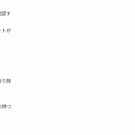
確認す
ートが
取り除
の持つ