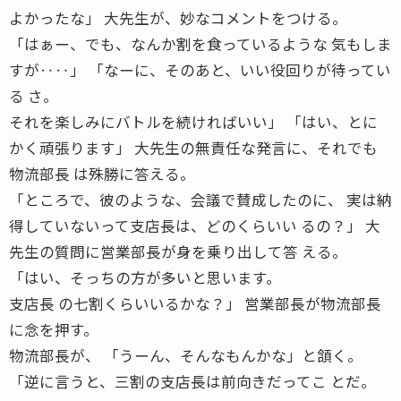
よかったな」 大先生が、妙なコメントをつける。
「はぁー、でも、なんか割を食っているような 気もしま
すが‥‥」 「なーに、そのあと、いい役回りが待ってい
る さ。
それを楽しみにバトルを続ければいい」 「はい、とに
かく頑張ります」 大先生の無責任な発言に、それでも
物流部長 は殊勝に答える。
「ところで、彼のような、会議で賛成したのに、 実は納
得していないって支店長は、どのくらいい るの？」 大
先生の質問に営業部長が身を乗り出して答 える。
「はい、そっちの方が多いと思います。
支店長 の七割くらいいるかな？」 営業部長が物流部長
に念を押す。
物流部長が、 「うーん、そんなもんかな」と頷く。
「逆に言うと、三割の支店長は前向きだってこ とだ。