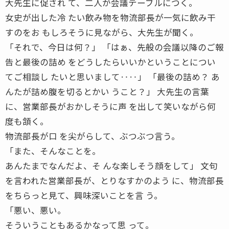
大先生に促され て、二人が会議テーブルにつく。
女史が出した冷 たい飲み物を物流部長が一気に飲み干
すのをお もしろそうに見ながら、大先生が聞く。
「それで、今日は何？」 「はぁ、先般の会議以降のご報
告と最後の詰め をどうしたらいいかということについ
てご相談し たいと思いまして‥‥」 「最後の詰め？ あ
んたが詰め腹を切るとかい うこと？」 大先生の言葉
に、営業部長がおかしそうに声 を出して笑いながら何
度も頷く。
物流部長が口 を尖がらして、ぶつぶつ言う。
「また、そんなことを。
あんたまでなんだよ、そ んな楽しそう顔をして」 文句
を言われた営業部長が、とりなすかのよう に、物流部長
をちらっと見て、興味深いことを言 う。
「悪い、悪い。
そういうこともあるかなって思 って。