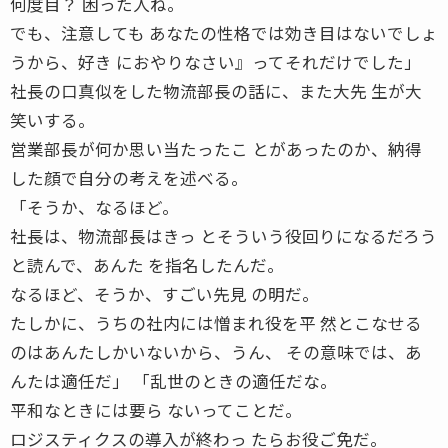
何度目？ 困った人ね。
でも、注意しても あなたの性格では効き目はないでしょ
うから、好き におやりなさい』ってそれだけでした」
社長の口真似をした物流部長の話に、また大先 生が大
笑いする。
営業部長が何か思い当たったこ とがあったのか、納得
した顔で自分の考えを述べる。
「そうか、なるほど。
社長は、物流部長はきっ とそういう役回りになるだろう
と読んで、あんた を指名したんだ。
なるほど、そうか、すごい先見 の明だ。
たしかに、うちの社内には憎まれ役を平 然とこなせる
のはあんたしかいないから、うん、 その意味では、あ
んたは適任だ」 「乱世のときの適任だな。
平和なときには要ら ないってことだ。
ロジスティクスの導入が終わっ たらお役ご免だ。