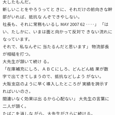
大したもんだ。
新しいことをやろうってと きに、それだけの前向きな幹
部がいれば、抵抗な んぞできやしない。
社長も、それに常務もいるし MAY 2007 62 ‥‥」 「は
い、たしかに、いまは面と向かって反対で きない流れに
なっています。
それで、私なんぞに 当たるんだと思います」 物流部長
が相槌を打つ。
大先生が頷いて続け る。
「在庫補充にしろ、ＡＢＣにしろ、どんどん結 果が数
字で出てきてしまうので、抵抗などしよう がない。
大阪支店のように早く導入したところが 実績を誇示す
ればいいのさ。
間違いなく効果は出 るから心配ない」 大先生の言葉に
二人が頷く。
たばこを消しな がら、大先生がさらに続ける。