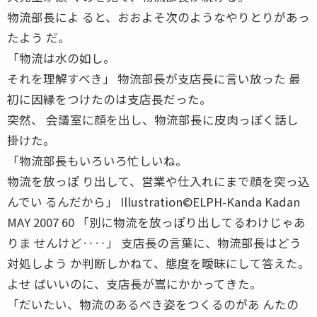
物流部長によ ると、おおよそ次のようなやりとりがあっ
たよう だ。
「物流は水の如し。
それを理解すべき」 物流部長が支店長に言い放った 最
初に因縁をつけたのは支店長だった。
突然、 会議室に顔を出し、物流部長に皮肉っぽく話し
掛けた。
「物流部長もいろいろ忙しいね。
物流を放っぽ り出して、営業や仕入れにまで顔を突っ込
んでい るんだから」 Illustration©ELPH-Kanda Kadan
MAY 2007 60 「別に物流を放っぽり出してるわけじゃあ
りま せんけど‥‥」 支店長の言葉に、物流部長はどう
対処しよう か判断しかねて、態度を曖昧にして答えた。
よせ ばいいのに、支店長が嵩にかかってきた。
「だいたい、物流のあるべき姿をつくるのがあ んたの