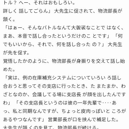
トル？ へー、それはおもしろい。
詳しく 話してごらん」 大先生に促されて、物流部長が
頷く。
「はぁー、そんなバトルなんて大袈裟なことで はなく、
まあ、本音で話し合ったというだけのこ とです」 「何
でもいいから、それで、何を話し合った の？」 大先生
が先を促す。
覚悟したかのように、物流部長が身振りを交えて話し始
めた。
「実は、例の在庫補充システムについていろい ろ話し
合おうと思ってその支店に行ったとき、た またまか、わ
ざとなのか、会議してる場に支店長 が顔を出したんです
わ」 「その支店長というのは彼の一年先輩で‥‥あ
っ、私と同期なんですが、ちょっと皮肉っぽいと ころが
あるやつなんです」 営業部長が口を挟んで補足した。
大先生が頷 くのを見て、物流部長が続ける。