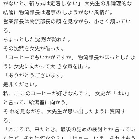
がないと、新方式は定着しな い」 大先生の非論理的な
結論に物流部長は返事の しようがない風情だ。
営業部長は物流部長の顔 を見ながら、小さく頷いてい
る。
ちょっとした沈 黙が訪れた。
その沈黙を女史が破った。
「コーヒーでもいかがですか」 物流部長がほっとしたよ
うに女史に向かって大 きな声を出す。
「ありがとうございます。
是非ください。
私、こ このコーヒーが好きなんです」 女史が「はい」
と言って、給湯室に向かう。
そ れを見ながら、大先生が思い出したように質問す
る。
「ところで、来たとき、最後の詰めの検討とか 言ってい
たけど、それは何なの？」 「はぁー、いえ、それはもう