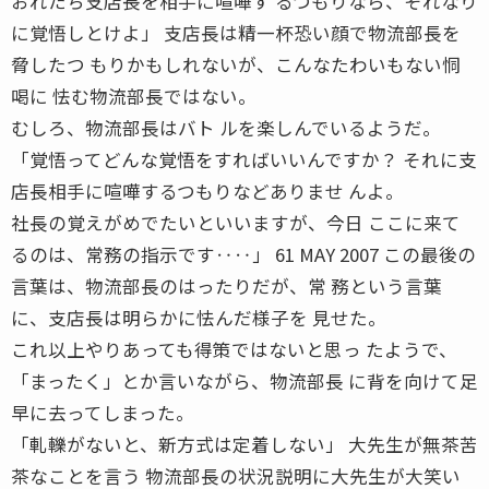
おれたち支店長を相手に喧嘩す るつもりなら、それなり
に覚悟しとけよ」 支店長は精一杯恐い顔で物流部長を
脅したつ もりかもしれないが、こんなたわいもない恫
喝に 怯む物流部長ではない。
むしろ、物流部長はバト ルを楽しんでいるようだ。
「覚悟ってどんな覚悟をすればいいんですか？ それに支
店長相手に喧嘩するつもりなどありませ んよ。
社長の覚えがめでたいといいますが、今日 ここに来て
るのは、常務の指示です‥‥」 61 MAY 2007 この最後の
言葉は、物流部長のはったりだが、常 務という言葉
に、支店長は明らかに怯んだ様子を 見せた。
これ以上やりあっても得策ではないと思っ たようで、
「まったく」とか言いながら、物流部長 に背を向けて足
早に去ってしまった。
「軋轢がないと、新方式は定着しない」 大先生が無茶苦
茶なことを言う 物流部長の状況説明に大先生が大笑い