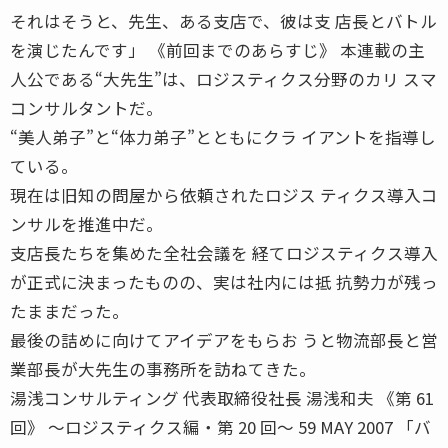
それはそうと、先生、ある支店で、彼は支 店長とバトル
を演じたんです」 《前回までのあらすじ》 本連載の主
人公である“大先生”は、ロジスティクス分野のカリ スマ
コンサルタントだ。
“美人弟子”と“体力弟子”とともにクラ イアントを指導し
ている。
現在は旧知の問屋から依頼されたロジス ティクス導入コ
ンサルを推進中だ。
支店長たちを集めた全社会議を 経てロジスティクス導入
が正式に決まったものの、実は社内には抵 抗勢力が残っ
たままだった。
最後の詰めに向けてアイデアをもらお うと物流部長と営
業部長が大先生の事務所を訪ねてきた。
湯浅コンサルティング 代表取締役社長 湯浅和夫 《第 61
回》 〜ロジスティクス編・第 20 回〜 59 MAY 2007 「バ