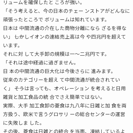
リュームを確保したと ころが強い。
「そう考えると、今の日本のチェー ンストアがどんなに
頑張ったところで ボリュームは知れています。
日本は 中間流通の介在した商物分離になら ざるを得な
い」 ――しかしイオンの連結売上高は今 や四兆円を超えて
います。
それに対 して大手卸の規模は一〜二兆円です。
「それは途中経過に過ぎません。
日 本の中間流通の巨大化は今後さらに 進みます。
従来のカテゴリーを超え て中間流通が統合されてい
く」 ――そうは言っても、オペレーション を考えると日用
雑貨と加工食品の統 合でさえ簡単ではない。
実際、大手 加工食卸の菱食は九八年に日雑と加 食を両
方扱う、欧米で言うグロサリ ーの総合センターの運営
に失敗しま した。
その後、菱食は日雑との統合 を当面、凍結しているよ