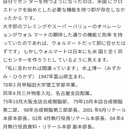
自分でセン ターを持つようになったのは、米国 にクロ
スドックを始めとした必要な機能を持つ卸が存在しなか
ったから です。
大手卸のフレミングやスーパ ーバリューのオペレーシ
ョンがウォル マートの期待した通りの機能と効率 を持
っていたのであれば、ウォルマー トだって卸に任せたは
ずです」 ――しかしウォルマートは日本にも米 国と全く同
じセンターを作ろうとし ているように見えます。
「私に言わせれば間違っています」 水上博一（みずか
み・ひろかず） 1947年富山県生まれ。
70年3 月早稲田大学理工学部卒業。
同年4 月三井物産入社、名古屋支店配属。
75年10月大阪支店合成樹脂部、 79年10月本店合成樹脂
第二部、 98年合成樹脂第三部部長、2001 年6月リテール
本部本部長、02年 4月執行役員リテール本部長、04 年4
月執行役員食料・リテール本部 副本部長。