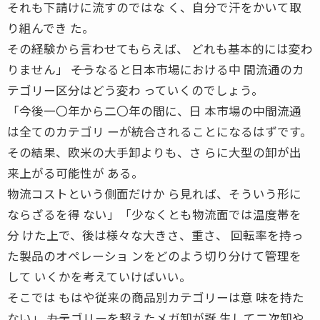
それも下請けに流すのではな く、自分で汗をかいて取
り組んでき た。
その経験から言わせてもらえば、 どれも基本的には変わ
りません」 ――そうなると日本市場における中 間流通のカ
テゴリー区分はどう変わ っていくのでしょう。
「今後一〇年から二〇年の間に、日 本市場の中間流通
は全てのカテゴリ ーが統合されることになるはずです。
その結果、欧米の大手卸よりも、さ らに大型の卸が出
来上がる可能性が ある。
物流コストという側面だけか ら見れば、そういう形に
ならざるを得 ない」「少なくとも物流面では温度帯を
分 けた上で、後は様々な大きさ、重さ、 回転率を持っ
た製品のオペレーショ ンをどのよう切り分けて管理を
して いくかを考えていけばいい。
そこでは もはや従来の商品別カテゴリーは意 味を持た
ない」 ――カテゴリーを超えたメガ卸が誕 生して二次卸や