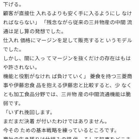
下げる。
顧客が直接仕 入れるよりも安く手に入るようにし なけ
ればならない」 「残念ながら従来の三井物産の中間 流
通は足し算の発想でした。
仕入れ 価格にマージンを足して販売すると いうモデル
でした。
しかし、間に入っ てマージンを抜くだけの存在はもは
や許されない。
機能と役割がなけれ ば負けていく」 ――菱食を持つ三菱商
事や伊藤忠食 品を抱える伊藤忠と比較すると、少 なく
とも加工食品分野では、三井物 産の中間流通機能は脆
弱です。
「いずれ挽回します。
まだまだ決着 が付いたわけではありません。
今その ための基本戦略を練っているところです。
商社の生き残りは仕組みの提 供、そして知恵をどこま