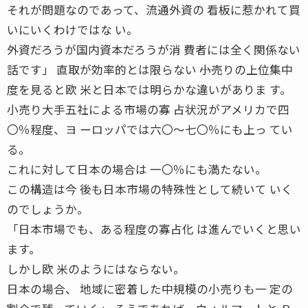
それが問題なのであって、流通外資の 看板に惹かれて買
いにいくわけではな い。
外資だろうが国内資本だろうが消 費者には全く関係ない
話です」 直取が効率的とは限らない ――小売りの上位集中
度を見ると欧 米と日本では明らかな違いがありま す。
小売り大手五社による市場の寡 占状況がアメリカで四
〇％程度、ヨ ーロッパでは六〇〜七〇％にも上っ てい
る。
これに対して日本の場合は 一〇％にも満たない。
この構造は今 後も日本市場の特殊性として続いて いく
のでしょうか。
「日本市場でも、ある程度の寡占化 は進んでいくと思い
ます。
しかし欧 米のようにはならない。
日本の場合、 地域に密着した中規模の小売りも一 定の