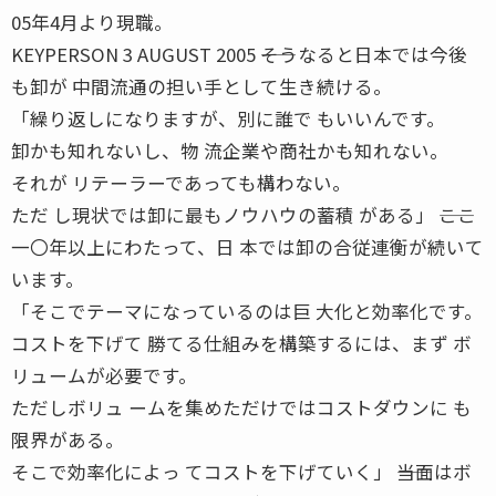
05年4月より現職。
KEYPERSON 3 AUGUST 2005 ――そうなると日本では今後
も卸が 中間流通の担い手として生き続ける。
「繰り返しになりますが、別に誰で もいいんです。
卸かも知れないし、物 流企業や商社かも知れない。
それが リテーラーであっても構わない。
ただ し現状では卸に最もノウハウの蓄積 がある」 ――ここ
一〇年以上にわたって、日 本では卸の合従連衡が続いて
います。
「そこでテーマになっているのは巨 大化と効率化です。
コストを下げて 勝てる仕組みを構築するには、まず ボ
リュームが必要です。
ただしボリュ ームを集めただけではコストダウンに も
限界がある。
そこで効率化によっ てコストを下げていく」 ――当面はボ