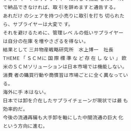
で納品できなければ、取 引を辞めますと通告する。
あれだけ のシェアを持つ小売りに取引を打ち 切られた
ら、サプライヤーは大変で す。
それを避けるために、管理レベ ルの低いサプライヤー
は自分の在庫 を増やさざるを得ない。
結果として 三井物産戦略研究所 水上博一 社長
THEME 「 ＳＣＭに 国 際 標 準 な ど 存 在 し な い 」 欧
米のＳＣＭソリューションは日本市場では機能しない。
消費 者の購買行動や商慣習は市場ごとに全く異なってい
る。
海外に手 本はない。
日本では卸を介在したサプライチェーンが現状では最 も
効率的だ。
今後の流通再編も大手卸を軸にした中間流通の巨大 化
という方向に進む。