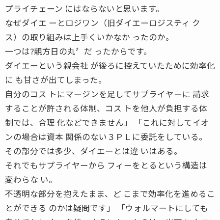
プライチェーン にはならないと思います。
なぜダイエ ーとロジワン（旧ダイエーロジスティ ク
ス）の取り組みは上手くいかなか ったのか。
一つは?親方日の丸〞だ ったからです。
ダイエーという親会社 が後ろに控えていたために効率化
に も甘さが出てしまった。
自分のコス トにマージンを足してサプライヤーに 請求
することが許される体制、コス トを他人が負担する体
制では、合理 化などできません」 「これに対してイオ
ンの場合は資本 関係のない３ＰＬに委託をしている。
その部分では多少、ダイエーとは違 いはある。
それでもサプライヤーから フィーをとるという構造は
変わらな い。
不透明な部分を抱えたまま、ど こまで効率化を進めるこ
とができる のかは疑問です」 「ウォルマートにしても